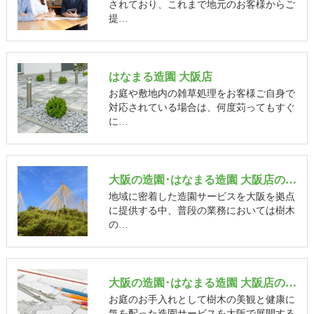
されており、これまで地元のお客様からご
提…
はなまる造園 大阪店
お庭や敷地内の雑草処理をお客様ご自身で
対応されている場合は、何度苅ってもすぐ
に…
大阪の造園･はなまる造園 大阪店の評判
地域に密着した造園サービスを大阪を拠点
に提供する中、普段の業務においては樹木
の…
大阪の造園･はなまる造園 大阪店のお客様の声
お庭のお手入れとして樹木の美観と健康に
気を配った造園サービスを大阪で展開する