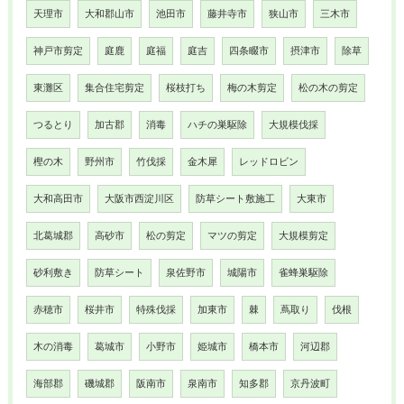
天理市
大和郡山市
池田市
藤井寺市
狭山市
三木市
神戸市剪定
庭鹿
庭福
庭吉
四条畷市
摂津市
除草
東灘区
集合住宅剪定
桜枝打ち
梅の木剪定
松の木の剪定
つるとり
加古郡
消毒
ハチの巣駆除
大規模伐採
樫の木
野州市
竹伐採
金木犀
レッドロビン
大和高田市
大阪市西淀川区
防草シート敷施工
大東市
北葛城郡
高砂市
松の剪定
マツの剪定
大規模剪定
砂利敷き
防草シート
泉佐野市
城陽市
雀蜂巣駆除
赤穂市
桜井市
特殊伐採
加東市
棘
蔦取り
伐根
木の消毒
葛城市
小野市
姫城市
橋本市
河辺郡
海部郡
磯城郡
阪南市
泉南市
知多郡
京丹波町