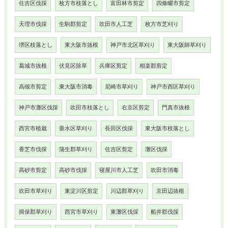
住吉区伐採
枚方市枝落とし
富田林市剪定
四條畷市剪定
天理市伐採
生駒郡剪定
吹田市人工芝
枚方市芝刈り
堺区枝落とし
東大阪市抜根
神戸市北区草刈り
東大阪師草刈り
葛城市抜根
伏見区除草
兵庫区剪定
相楽郡剪定
高槻市剪定
東大阪市消毒
尼崎市草刈り
神戸市西区草刈り
神戸市灘区伐採
吹田市枝落とし
右京区剪定
門真市抜根
西宮市植栽
垂水区草刈り
長田区伐採
東大阪市枝落とし
香芝市伐採
蒲生郡草刈り
住吉区剪定
灘区伐採
高砂市剪定
高砂市伐採
寝屋川市人工芝
吹田市消毒
吹田市草刈り
東淀川区剪定
川辺郡草刈り
京田辺抜根
揖保郡草刈り
西宮市草刈り
東灘区伐採
船井郡伐採