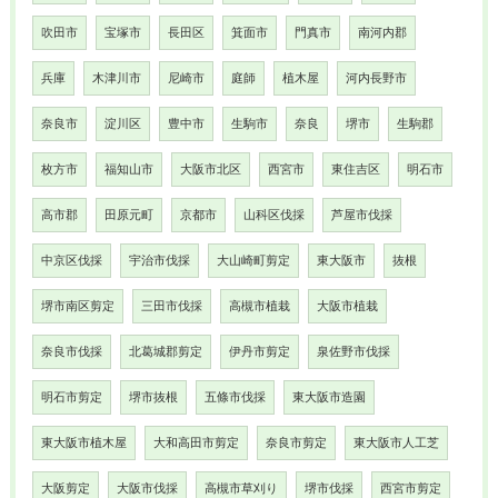
吹田市
宝塚市
長田区
箕面市
門真市
南河内郡
兵庫
木津川市
尼崎市
庭師
植木屋
河内長野市
奈良市
淀川区
豊中市
生駒市
奈良
堺市
生駒郡
枚方市
福知山市
大阪市北区
西宮市
東住吉区
明石市
高市郡
田原元町
京都市
山科区伐採
芦屋市伐採
中京区伐採
宇治市伐採
大山崎町剪定
東大阪市
抜根
堺市南区剪定
三田市伐採
高槻市植栽
大阪市植栽
奈良市伐採
北葛城郡剪定
伊丹市剪定
泉佐野市伐採
明石市剪定
堺市抜根
五條市伐採
東大阪市造園
東大阪市植木屋
大和高田市剪定
奈良市剪定
東大阪市人工芝
大阪剪定
大阪市伐採
高槻市草刈り
堺市伐採
西宮市剪定