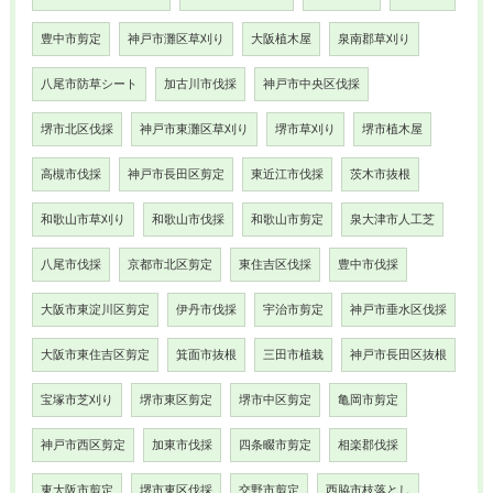
豊中市剪定
神戸市灘区草刈り
大阪植木屋
泉南郡草刈り
八尾市防草シート
加古川市伐採
神戸市中央区伐採
堺市北区伐採
神戸市東灘区草刈り
堺市草刈り
堺市植木屋
高槻市伐採
神戸市長田区剪定
東近江市伐採
茨木市抜根
和歌山市草刈り
和歌山市伐採
和歌山市剪定
泉大津市人工芝
八尾市伐採
京都市北区剪定
東住吉区伐採
豊中市伐採
大阪市東淀川区剪定
伊丹市伐採
宇治市剪定
神戸市垂水区伐採
大阪市東住吉区剪定
箕面市抜根
三田市植栽
神戸市長田区抜根
宝塚市芝刈り
堺市東区剪定
堺市中区剪定
亀岡市剪定
神戸市西区剪定
加東市伐採
四条畷市剪定
相楽郡伐採
東大阪市剪定
堺市東区伐採
交野市剪定
西脇市枝落とし