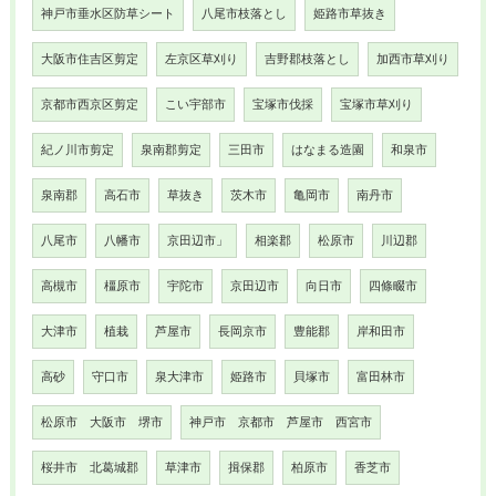
神戸市垂水区防草シート
八尾市枝落とし
姫路市草抜き
大阪市住吉区剪定
左京区草刈り
吉野郡枝落とし
加西市草刈り
京都市西京区剪定
こい宇部市
宝塚市伐採
宝塚市草刈り
紀ノ川市剪定
泉南郡剪定
三田市
はなまる造園
和泉市
泉南郡
高石市
草抜き
茨木市
亀岡市
南丹市
八尾市
八幡市
京田辺市」
相楽郡
松原市
川辺郡
高槻市
橿原市
宇陀市
京田辺市
向日市
四條畷市
大津市
植栽
芦屋市
長岡京市
豊能郡
岸和田市
高砂
守口市
泉大津市
姫路市
貝塚市
富田林市
松原市 大阪市 堺市
神戸市 京都市 芦屋市 西宮市
桜井市 北葛城郡
草津市
揖保郡
柏原市
香芝市