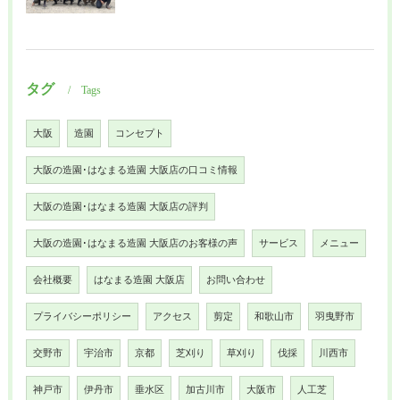
タグ
Tags
大阪
造園
コンセプト
大阪の造園･はなまる造園 大阪店の口コミ情報
大阪の造園･はなまる造園 大阪店の評判
大阪の造園･はなまる造園 大阪店のお客様の声
サービス
メニュー
会社概要
はなまる造園 大阪店
お問い合わせ
プライバシーポリシー
アクセス
剪定
和歌山市
羽曳野市
交野市
宇治市
京都
芝刈り
草刈り
伐採
川西市
神戸市
伊丹市
垂水区
加古川市
大阪市
人工芝