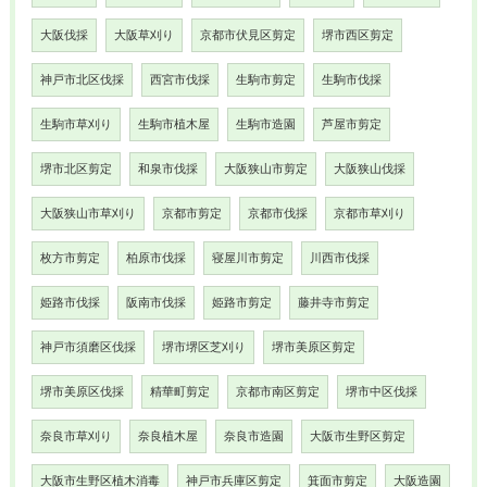
大阪伐採
大阪草刈り
京都市伏見区剪定
堺市西区剪定
神戸市北区伐採
西宮市伐採
生駒市剪定
生駒市伐採
生駒市草刈り
生駒市植木屋
生駒市造園
芦屋市剪定
堺市北区剪定
和泉市伐採
大阪狭山市剪定
大阪狭山伐採
大阪狭山市草刈り
京都市剪定
京都市伐採
京都市草刈り
枚方市剪定
柏原市伐採
寝屋川市剪定
川西市伐採
姫路市伐採
阪南市伐採
姫路市剪定
藤井寺市剪定
神戸市須磨区伐採
堺市堺区芝刈り
堺市美原区剪定
堺市美原区伐採
精華町剪定
京都市南区剪定
堺市中区伐採
奈良市草刈り
奈良植木屋
奈良市造園
大阪市生野区剪定
大阪市生野区植木消毒
神戸市兵庫区剪定
箕面市剪定
大阪造園