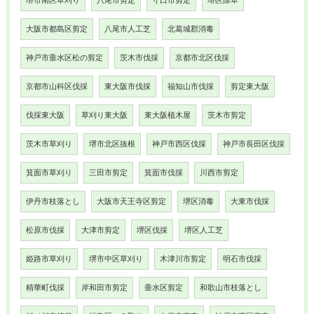
堺市南区草刈り
八尾市剪定
守口市剪定
堺区除草
大阪市都島区剪定
八尾市人工芝
北葛城郡消毒
神戸市垂水区松の剪定
茨木市伐採
京都市北区伐採
京都市山科区伐採
東大阪市伐採
福知山市伐採
剪定東大阪
伐採東大阪
草刈り東大阪
東大阪植木屋
茨木市剪定
茨木市草刈り
堺市北区抜根
神戸市西区伐採
神戸市長田区伐採
箕面市草刈り
三田市剪定
箕面市伐採
川西市剪定
伊丹市枝落とし
大阪市天王寺区剪定
堺区消毒
大東市伐採
松原市伐採
大津市剪定
堺区伐採
堺区人工芝
姫路市草刈り
堺市中区草刈り
木津川市剪定
明石市伐採
精華町伐採
岸和田市剪定
垂水区剪定
和歌山市枝落とし