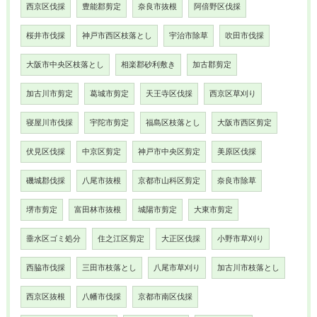
西京区伐採
豊能郡剪定
奈良市抜根
阿倍野区伐採
桜井市伐採
神戸市西区枝落とし
宇治市除草
吹田市伐採
大阪市中央区枝落とし
相楽郡砂利敷き
加古郡剪定
加古川市剪定
葛城市剪定
天王寺区伐採
西京区草刈り
寝屋川市伐採
宇陀市剪定
福島区枝落とし
大阪市西区剪定
伏見区伐採
中京区剪定
神戸市中央区剪定
美原区伐採
磯城郡伐採
八尾市抜根
京都市山科区剪定
奈良市除草
堺市剪定
富田林市抜根
城陽市剪定
大東市剪定
垂水区ゴミ処分
住之江区剪定
大正区伐採
小野市草刈り
西脇市伐採
三田市枝落とし
八尾市草刈り
加古川市枝落とし
西京区抜根
八幡市伐採
京都市南区伐採