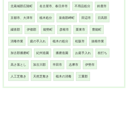
北葛城郡広陵町
名古屋市、春日井市
不用品処分
鈴鹿市
京都市、大津市
植木処分
泉南郡岬町
田辺市
日高郡
綴喜郡
伊都郡
能勢町
彦根市
栗東市
豊能町
消毒作業
庭の手入れ
植木の処分
松阪市
抜根作業
加古郡播磨町
紀州造園
播磨造園
お庭手入れ
枝打ち
高さ落とし
加古川郡
半田市
志摩市
伊勢市
人工芝敷き
天然芝敷き
植木の消毒
三重郡