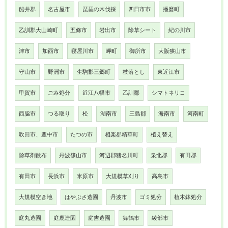
船井郡
名古屋市
琵琶の木伐採
四日市市
播磨町
乙訓郡大山崎町
五條市
岩出市
除草シート
紀の川市
津市
加西市
寝屋川市
岬町
御所市
大阪狭山市
守山市
野洲市
生駒郡三郷町
枝落とし
東近江市
甲賀市
ごみ処分
近江八幡市
乙訓郡
シマトネリコ
西脇市
つる取り
松
湖南市
三島郡
海南市
河南町
吹田市、豊中市
たつの市
相楽郡精華町
植え替え
除草剤散布
丹波篠山市
河辺郡猪名川町
泉北郡
有田郡
有田市
長浜市
米原市
大規模草刈り
高島市
大規模空き地
はやぶさ造園
丹波市
ゴミ処分
植木鉢処分
庭丸造園
庭鹿造園
庭吉造園
舞鶴市
綾部市