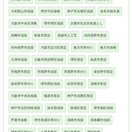
大和郡山市伐採
堺市中区抜根
神戸市兵庫区伐採
奈良市植木屋
大阪市中央区消毒
堺市堺区伐採
京都市右京区枝落とし
尼﨑市伐採
和泉市剪定
高槻市人工芝
河内長野市剪定
河内長野市伐採
大阪市淀川区剪定
枚方市草刈り
枚方市抜根
大津市伐採
大阪市阿倍野区伐採
堺区剪定
柏原市剪定
羽曳野市剪定
羽曳野市伐採
羽曳野市草刈り
泉佐野市剪定
泉佐野市草刈り
堺市西区伐採
吹田市剪定
尼崎市剪定
大阪市中央区植栽
橿原市剪定
神戸市須磨区剪定
神戸市北区特殊伐採
加古郡伐採
西成区剪定
堺市南区伐採
芦屋市抜根
堺市美原区草刈り
尼崎市伐採
四条畷市伐採