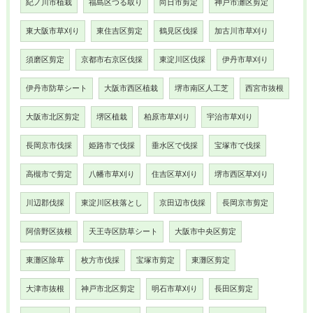
紀ノ川市植栽
福島区つる取り
向日市剪定
神戸市灘区剪定
東大阪市草刈り
東住吉区剪定
鶴見区伐採
加古川市草刈り
須磨区剪定
京都市右京区伐採
東淀川区伐採
伊丹市草刈り
伊丹市防草シート
大阪市西区植栽
堺市南区人工芝
西宮市抜根
大阪市北区剪定
堺区植栽
柏原市草刈り
宇治市草刈り
長岡京市伐採
姫路市で伐採
垂水区で伐採
宝塚市で伐採
高槻市で剪定
八幡市草刈り
住吉区草刈り
堺市西区草刈り
川辺郡伐採
東淀川区枝落とし
京田辺市伐採
長岡京市剪定
阿倍野区抜根
天王寺区防草シート
大阪市中央区剪定
東灘区除草
枚方市伐採
宝塚市剪定
東灘区剪定
大津市抜根
神戸市北区剪定
明石市草刈り
長田区剪定