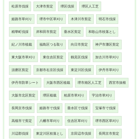
松原市伐採
大津市剪定
堺区伐採
堺区人工芝
姫路市草刈り
堺市中区草刈り
木津川市剪定
明石市伐採
精華町伐採
岸和田市剪定
垂水区剪定
和歌山市枝落とし
紀ノ川市植栽
福島区つる取り
向日市剪定
神戸市灘区剪定
東大阪市草刈り
東住吉区剪定
鶴見区伐採
加古川市草刈り
須磨区剪定
京都市右京区伐採
東淀川区伐採
伊丹市草刈り
伊丹市防草シート
大阪市西区植栽
堺市南区人工芝
西宮市抜根
大阪市北区剪定
堺区植栽
柏原市草刈り
宇治市草刈り
長岡京市伐採
姫路市で伐採
垂水区で伐採
宝塚市で伐採
高槻市で剪定
八幡市草刈り
住吉区草刈り
堺市西区草刈り
川辺郡伐採
東淀川区枝落とし
京田辺市伐採
長岡京市剪定