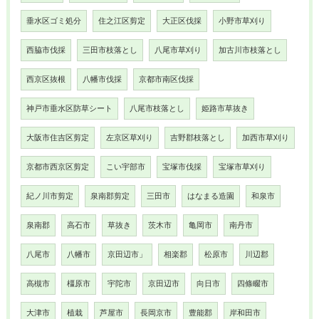
垂水区ゴミ処分
住之江区剪定
大正区伐採
小野市草刈り
西脇市伐採
三田市枝落とし
八尾市草刈り
加古川市枝落とし
西京区抜根
八幡市伐採
京都市南区伐採
神戸市垂水区防草シート
八尾市枝落とし
姫路市草抜き
大阪市住吉区剪定
左京区草刈り
吉野郡枝落とし
加西市草刈り
京都市西京区剪定
こい宇部市
宝塚市伐採
宝塚市草刈り
紀ノ川市剪定
泉南郡剪定
三田市
はなまる造園
和泉市
泉南郡
高石市
草抜き
茨木市
亀岡市
南丹市
八尾市
八幡市
京田辺市」
相楽郡
松原市
川辺郡
高槻市
橿原市
宇陀市
京田辺市
向日市
四條畷市
大津市
植栽
芦屋市
長岡京市
豊能郡
岸和田市