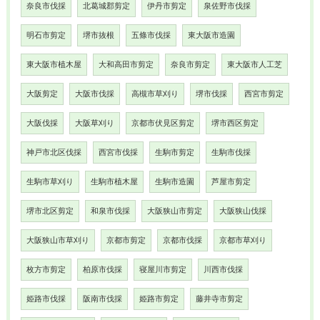
奈良市伐採
北葛城郡剪定
伊丹市剪定
泉佐野市伐採
明石市剪定
堺市抜根
五條市伐採
東大阪市造園
東大阪市植木屋
大和高田市剪定
奈良市剪定
東大阪市人工芝
大阪剪定
大阪市伐採
高槻市草刈り
堺市伐採
西宮市剪定
大阪伐採
大阪草刈り
京都市伏見区剪定
堺市西区剪定
神戸市北区伐採
西宮市伐採
生駒市剪定
生駒市伐採
生駒市草刈り
生駒市植木屋
生駒市造園
芦屋市剪定
堺市北区剪定
和泉市伐採
大阪狭山市剪定
大阪狭山伐採
大阪狭山市草刈り
京都市剪定
京都市伐採
京都市草刈り
枚方市剪定
柏原市伐採
寝屋川市剪定
川西市伐採
姫路市伐採
阪南市伐採
姫路市剪定
藤井寺市剪定