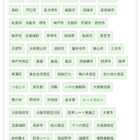
高砂
守口市
泉大津市
姫路市
貝塚市
富田林市
松原市 大阪市 堺市
神戸市 京都市 芦屋市 西宮市
桜井市 北葛城郡
草津市
揖保郡
柏原市
香芝市
天理市
大和郡山市
池田市
藤井寺市
狭山市
三木市
神戸市剪定
庭鹿
庭福
庭吉
四条畷市
摂津市
除草
東灘区
集合住宅剪定
桜枝打ち
梅の木剪定
松の木の剪定
つるとり
加古郡
消毒
ハチの巣駆除
大規模伐採
樫の木
野州市
竹伐採
金木犀
レッドロビン
大和高田市
大阪市西淀川区
防草シート敷施工
大東市
北葛城郡
高砂市
松の剪定
マツの剪定
大規模剪定
砂利敷き
防草シート
泉佐野市
城陽市
雀蜂巣駆除