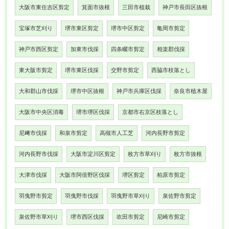
大阪市東住吉区剪定
箕面市抜根
三田市植栽
神戸市長田区抜根
宝塚市芝刈り
堺市東区剪定
堺市中区剪定
亀岡市剪定
神戸市西区剪定
加東市伐採
四条畷市剪定
相楽郡伐採
東大阪市剪定
堺市東区伐採
交野市剪定
西脇市枝落とし
大和郡山市伐採
堺市中区抜根
神戸市兵庫区伐採
奈良市植木屋
大阪市中央区消毒
堺市堺区伐採
京都市右京区枝落とし
尼﨑市伐採
和泉市剪定
高槻市人工芝
河内長野市剪定
河内長野市伐採
大阪市淀川区剪定
枚方市草刈り
枚方市抜根
大津市伐採
大阪市阿倍野区伐採
堺区剪定
柏原市剪定
羽曳野市剪定
羽曳野市伐採
羽曳野市草刈り
泉佐野市剪定
泉佐野市草刈り
堺市西区伐採
吹田市剪定
尼崎市剪定