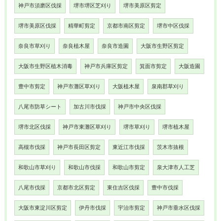
神戸市須磨区伐採
堺市堺区芝刈り
堺市美原区剪定
堺市美原区伐採
精華町剪定
京都市南区剪定
堺市中区伐採
奈良市草刈り
奈良植木屋
奈良市造園
大阪市生野区剪定
大阪市生野区植木消毒
神戸市兵庫区剪定
箕面市剪定
大阪造園
豊中市剪定
神戸市灘区草刈り
大阪植木屋
泉南郡草刈り
八尾市防草シート
加古川市伐採
神戸市中央区伐採
堺市北区伐採
神戸市東灘区草刈り
堺市草刈り
堺市植木屋
高槻市伐採
神戸市長田区剪定
東近江市伐採
茨木市抜根
和歌山市草刈り
和歌山市伐採
和歌山市剪定
泉大津市人工芝
八尾市伐採
京都市北区剪定
東住吉区伐採
豊中市伐採
大阪市東淀川区剪定
伊丹市伐採
宇治市剪定
神戸市垂水区伐採