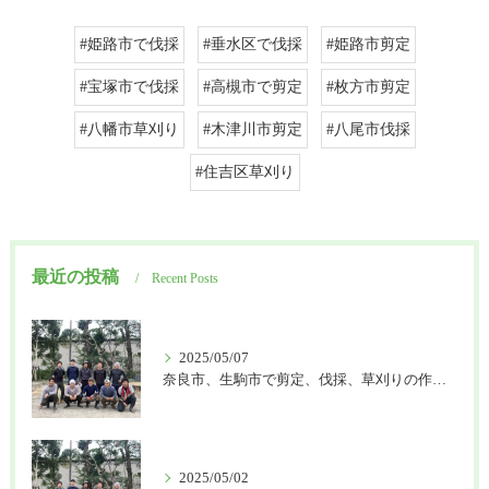
#姫路市で伐採
#垂水区で伐採
#姫路市剪定
#宝塚市で伐採
#高槻市で剪定
#枚方市剪定
#八幡市草刈り
#木津川市剪定
#八尾市伐採
#住吉区草刈り
最近の投稿
Recent Posts
2025/05/07
奈良市、生駒市で剪定、伐採、草刈りの作業を頼むなら はなまる造園
2025/05/02