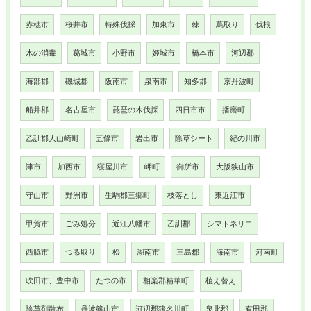
赤穂市
桜井市
特殊伐採
加東市
棘
蔦取り
伐根
木の消毒
葛城市
小野市
姫城市
橋本市
河辺郡
海部郡
磯城郡
阪南市
泉南市
知多郡
京丹波町
船井郡
名古屋市
琵琶の木伐採
四日市市
播磨町
乙訓郡大山崎町
五條市
岩出市
除草シート
紀の川市
津市
加西市
寝屋川市
岬町
御所市
大阪狭山市
守山市
野洲市
生駒郡三郷町
枝落とし
東近江市
甲賀市
ごみ処分
近江八幡市
乙訓郡
シマトネリコ
西脇市
つる取り
松
湖南市
三島郡
海南市
河南町
吹田市、豊中市
たつの市
相楽郡精華町
植え替え
除草剤散布
丹波篠山市
河辺郡猪名川町
泉北郡
有田郡