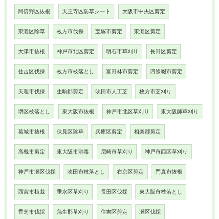
阿倍野区抜根
天王寺区防草シート
大阪市中央区剪定
東灘区除草
枚方市伐採
宝塚市剪定
東灘区剪定
大津市抜根
神戸市北区剪定
明石市草刈り
長田区剪定
住吉区伐採
枚方市枝落とし
富田林市剪定
四條畷市剪定
天理市伐採
生駒郡剪定
吹田市人工芝
枚方市芝刈り
堺区枝落とし
東大阪市抜根
神戸市北区草刈り
東大阪師草刈り
葛城市抜根
伏見区除草
兵庫区剪定
相楽郡剪定
高槻市剪定
東大阪市消毒
尼崎市草刈り
神戸市西区草刈り
神戸市灘区伐採
吹田市枝落とし
右京区剪定
門真市抜根
西宮市植栽
垂水区草刈り
長田区伐採
東大阪市枝落とし
香芝市伐採
蒲生郡草刈り
住吉区剪定
灘区伐採