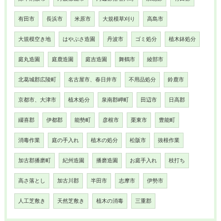
有田市
長浜市
米原市
大規模草刈り
高島市
大規模空き地
はやぶさ造園
丹波市
ゴミ処分
植木鉢処分
庭丸造園
庭鹿造園
庭吉造園
舞鶴市
綾部市
北葛城郡広陵町
名古屋市、春日井市
不用品処分
鈴鹿市
京都市、大津市
植木処分
泉南郡岬町
田辺市
日高郡
綴喜郡
伊都郡
能勢町
彦根市
栗東市
豊能町
消毒作業
庭の手入れ
植木の処分
松阪市
抜根作業
加古郡播磨町
紀州造園
播磨造園
お庭手入れ
枝打ち
高さ落とし
加古川郡
半田市
志摩市
伊勢市
人工芝敷き
天然芝敷き
植木の消毒
三重郡