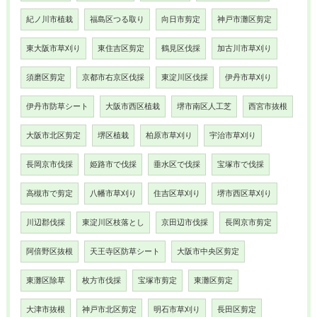
紀ノ川市植栽
福島区つる取り
向日市剪定
神戸市灘区剪定
東大阪市草刈り
東住吉区剪定
鶴見区伐採
加古川市草刈り
須磨区剪定
京都市右京区伐採
東淀川区伐採
伊丹市草刈り
伊丹市防草シート
大阪市西区植栽
堺市南区人工芝
西宮市抜根
大阪市北区剪定
堺区植栽
柏原市草刈り
宇治市草刈り
長岡京市伐採
姫路市で伐採
垂水区で伐採
宝塚市で伐採
高槻市で剪定
八幡市草刈り
住吉区草刈り
堺市西区草刈り
川辺郡伐採
東淀川区枝落とし
京田辺市伐採
長岡京市剪定
阿倍野区抜根
天王寺区防草シート
大阪市中央区剪定
東灘区除草
枚方市伐採
宝塚市剪定
東灘区剪定
大津市抜根
神戸市北区剪定
明石市草刈り
長田区剪定