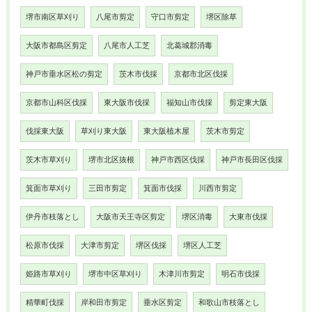
堺市南区草刈り
八尾市剪定
守口市剪定
堺区除草
大阪市都島区剪定
八尾市人工芝
北葛城郡消毒
神戸市垂水区松の剪定
茨木市伐採
京都市北区伐採
京都市山科区伐採
東大阪市伐採
福知山市伐採
剪定東大阪
伐採東大阪
草刈り東大阪
東大阪植木屋
茨木市剪定
茨木市草刈り
堺市北区抜根
神戸市西区伐採
神戸市長田区伐採
箕面市草刈り
三田市剪定
箕面市伐採
川西市剪定
伊丹市枝落とし
大阪市天王寺区剪定
堺区消毒
大東市伐採
松原市伐採
大津市剪定
堺区伐採
堺区人工芝
姫路市草刈り
堺市中区草刈り
木津川市剪定
明石市伐採
精華町伐採
岸和田市剪定
垂水区剪定
和歌山市枝落とし