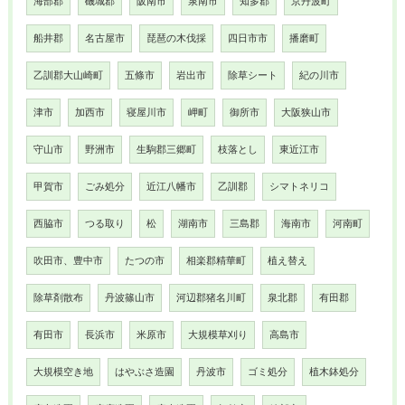
海部郡
磯城郡
阪南市
泉南市
知多郡
京丹波町
船井郡
名古屋市
琵琶の木伐採
四日市市
播磨町
乙訓郡大山崎町
五條市
岩出市
除草シート
紀の川市
津市
加西市
寝屋川市
岬町
御所市
大阪狭山市
守山市
野洲市
生駒郡三郷町
枝落とし
東近江市
甲賀市
ごみ処分
近江八幡市
乙訓郡
シマトネリコ
西脇市
つる取り
松
湖南市
三島郡
海南市
河南町
吹田市、豊中市
たつの市
相楽郡精華町
植え替え
除草剤散布
丹波篠山市
河辺郡猪名川町
泉北郡
有田郡
有田市
長浜市
米原市
大規模草刈り
高島市
大規模空き地
はやぶさ造園
丹波市
ゴミ処分
植木鉢処分