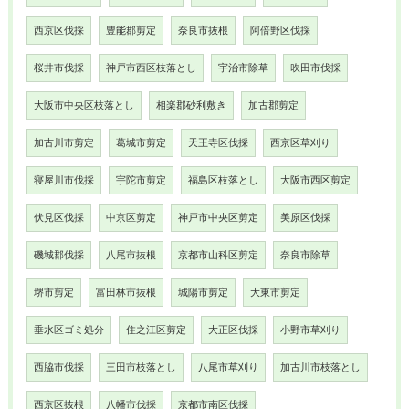
西京区伐採
豊能郡剪定
奈良市抜根
阿倍野区伐採
桜井市伐採
神戸市西区枝落とし
宇治市除草
吹田市伐採
大阪市中央区枝落とし
相楽郡砂利敷き
加古郡剪定
加古川市剪定
葛城市剪定
天王寺区伐採
西京区草刈り
寝屋川市伐採
宇陀市剪定
福島区枝落とし
大阪市西区剪定
伏見区伐採
中京区剪定
神戸市中央区剪定
美原区伐採
磯城郡伐採
八尾市抜根
京都市山科区剪定
奈良市除草
堺市剪定
富田林市抜根
城陽市剪定
大東市剪定
垂水区ゴミ処分
住之江区剪定
大正区伐採
小野市草刈り
西脇市伐採
三田市枝落とし
八尾市草刈り
加古川市枝落とし
西京区抜根
八幡市伐採
京都市南区伐採