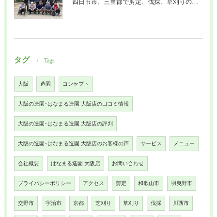
四日市市、三重郡で剪定、伐採、草刈りの作業を頼むなら はなまる造園
タグ
Tags
大阪
造園
コンセプト
大阪の造園･はなまる造園 大阪店の口コミ情報
大阪の造園･はなまる造園 大阪店の評判
大阪の造園･はなまる造園 大阪店のお客様の声
サービス
メニュー
会社概要
はなまる造園 大阪店
お問い合わせ
プライバシーポリシー
アクセス
剪定
和歌山市
羽曳野市
交野市
宇治市
京都
芝刈り
草刈り
伐採
川西市