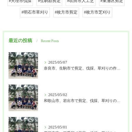
#天理市伐採
#生駒郡剪定
#吹田市人工芝
#東灘区剪定
#明石市草刈り
#枚方市剪定
#枚方市芝刈り
最近の投稿
Recent Posts
2025/05/07
奈良市、生駒市で剪定、伐採、草刈りの作業を頼むなら はなまる造園
2025/05/02
和歌山市、岩出市で剪定、伐採、草刈りの作業を頼むなら はなまる造園
2025/05/01