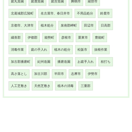
庭丸造園
庭鹿造園
庭吉造園
舞鶴市
綾部市
北葛城郡広陵町
名古屋市、春日井市
不用品処分
鈴鹿市
京都市、大津市
植木処分
泉南郡岬町
田辺市
日高郡
綴喜郡
伊都郡
能勢町
彦根市
栗東市
豊能町
消毒作業
庭の手入れ
植木の処分
松阪市
抜根作業
加古郡播磨町
紀州造園
播磨造園
お庭手入れ
枝打ち
高さ落とし
加古川郡
半田市
志摩市
伊勢市
人工芝敷き
天然芝敷き
植木の消毒
三重郡