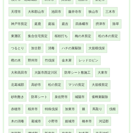
天理市
大和郡山市
池田市
藤井寺市
狭山市
三木市
神戸市剪定
庭鹿
庭福
庭吉
四条畷市
摂津市
除草
東灘区
集合住宅剪定
桜枝打ち
梅の木剪定
松の木の剪定
つるとり
加古郡
消毒
ハチの巣駆除
大規模伐採
樫の木
野州市
竹伐採
金木犀
レッドロビン
大和高田市
大阪市西淀川区
防草シート敷施工
大東市
北葛城郡
高砂市
松の剪定
マツの剪定
大規模剪定
砂利敷き
防草シート
泉佐野市
城陽市
雀蜂巣駆除
赤穂市
桜井市
特殊伐採
加東市
棘
蔦取り
伐根
木の消毒
葛城市
小野市
姫城市
橋本市
河辺郡