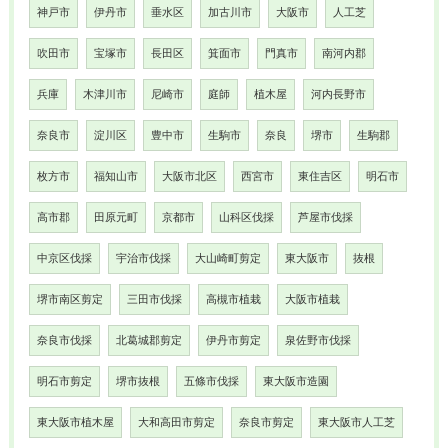
神戸市
伊丹市
垂水区
加古川市
大阪市
人工芝
吹田市
宝塚市
長田区
箕面市
門真市
南河内郡
兵庫
木津川市
尼崎市
庭師
植木屋
河内長野市
奈良市
淀川区
豊中市
生駒市
奈良
堺市
生駒郡
枚方市
福知山市
大阪市北区
西宮市
東住吉区
明石市
高市郡
田原元町
京都市
山科区伐採
芦屋市伐採
中京区伐採
宇治市伐採
大山崎町剪定
東大阪市
抜根
堺市南区剪定
三田市伐採
高槻市植栽
大阪市植栽
奈良市伐採
北葛城郡剪定
伊丹市剪定
泉佐野市伐採
明石市剪定
堺市抜根
五條市伐採
東大阪市造園
東大阪市植木屋
大和高田市剪定
奈良市剪定
東大阪市人工芝