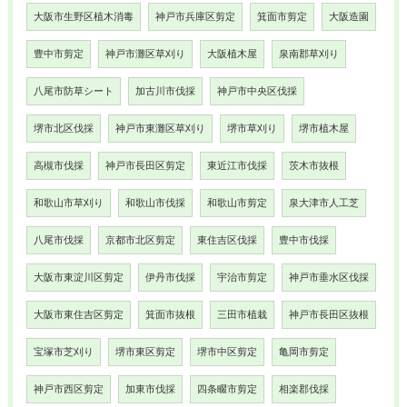
大阪市生野区植木消毒
神戸市兵庫区剪定
箕面市剪定
大阪造園
豊中市剪定
神戸市灘区草刈り
大阪植木屋
泉南郡草刈り
八尾市防草シート
加古川市伐採
神戸市中央区伐採
堺市北区伐採
神戸市東灘区草刈り
堺市草刈り
堺市植木屋
高槻市伐採
神戸市長田区剪定
東近江市伐採
茨木市抜根
和歌山市草刈り
和歌山市伐採
和歌山市剪定
泉大津市人工芝
八尾市伐採
京都市北区剪定
東住吉区伐採
豊中市伐採
大阪市東淀川区剪定
伊丹市伐採
宇治市剪定
神戸市垂水区伐採
大阪市東住吉区剪定
箕面市抜根
三田市植栽
神戸市長田区抜根
宝塚市芝刈り
堺市東区剪定
堺市中区剪定
亀岡市剪定
神戸市西区剪定
加東市伐採
四条畷市剪定
相楽郡伐採