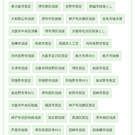
東大阪市剪定
堺市東区伐採
交野市剪定
西脇市枝落とし
大和郡山市伐採
堺市中区抜根
神戸市兵庫区伐採
奈良市植木屋
大阪市中央区消毒
堺市堺区伐採
京都市右京区枝落とし
尼﨑市伐採
和泉市剪定
高槻市人工芝
河内長野市剪定
河内長野市伐採
大阪市淀川区剪定
枚方市草刈り
枚方市抜根
大津市伐採
大阪市阿倍野区伐採
堺区剪定
柏原市剪定
羽曳野市剪定
羽曳野市伐採
羽曳野市草刈り
泉佐野市剪定
泉佐野市草刈り
堺市西区伐採
吹田市剪定
尼崎市剪定
大阪市中央区植栽
橿原市剪定
神戸市須磨区剪定
神戸市北区特殊伐採
加古郡伐採
西成区剪定
堺市南区伐採
芦屋市抜根
堺市美原区草刈り
尼崎市伐採
四条畷市伐採