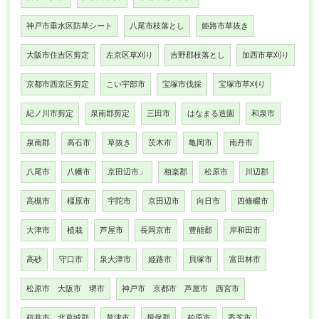
神戸市垂水区防草シート
八尾市枝落とし
姫路市草抜き
大阪市住吉区剪定
左京区草刈り
吉野郡枝落とし
加西市草刈り
京都市西京区剪定
こい宇部市
宝塚市伐採
宝塚市草刈り
紀ノ川市剪定
泉南郡剪定
三田市
はなまる造園
和泉市
泉南郡
高石市
草抜き
茨木市
亀岡市
南丹市
八尾市
八幡市
京田辺市」
相楽郡
松原市
川辺郡
高槻市
橿原市
宇陀市
京田辺市
向日市
四條畷市
大津市
植栽
芦屋市
長岡京市
豊能郡
岸和田市
高砂
守口市
泉大津市
姫路市
貝塚市
富田林市
松原市 大阪市 堺市
神戸市 京都市 芦屋市 西宮市
桜井市 北葛城郡
草津市
揖保郡
柏原市
香芝市