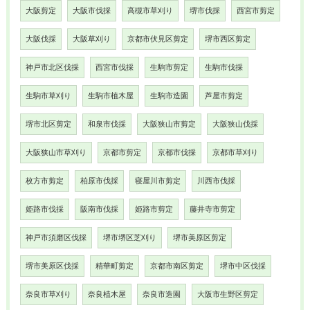
大阪剪定
大阪市伐採
高槻市草刈り
堺市伐採
西宮市剪定
大阪伐採
大阪草刈り
京都市伏見区剪定
堺市西区剪定
神戸市北区伐採
西宮市伐採
生駒市剪定
生駒市伐採
生駒市草刈り
生駒市植木屋
生駒市造園
芦屋市剪定
堺市北区剪定
和泉市伐採
大阪狭山市剪定
大阪狭山伐採
大阪狭山市草刈り
京都市剪定
京都市伐採
京都市草刈り
枚方市剪定
柏原市伐採
寝屋川市剪定
川西市伐採
姫路市伐採
阪南市伐採
姫路市剪定
藤井寺市剪定
神戸市須磨区伐採
堺市堺区芝刈り
堺市美原区剪定
堺市美原区伐採
精華町剪定
京都市南区剪定
堺市中区伐採
奈良市草刈り
奈良植木屋
奈良市造園
大阪市生野区剪定