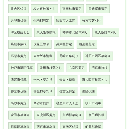
住吉区伐採
枚方市枝落とし
富田林市剪定
四條畷市剪定
天理市伐採
生駒郡剪定
吹田市人工芝
枚方市芝刈り
堺区枝落とし
東大阪市抜根
神戸市北区草刈り
東大阪師草刈り
葛城市抜根
伏見区除草
兵庫区剪定
相楽郡剪定
高槻市剪定
東大阪市消毒
尼崎市草刈り
神戸市西区草刈り
神戸市灘区伐採
吹田市枝落とし
右京区剪定
門真市抜根
西宮市植栽
垂水区草刈り
長田区伐採
東大阪市枝落とし
香芝市伐採
蒲生郡草刈り
住吉区剪定
灘区伐採
高砂市剪定
高砂市伐採
寝屋川市人工芝
吹田市消毒
吹田市草刈り
東淀川区剪定
川辺郡草刈り
京田辺抜根
揖保郡草刈り
西宮市草刈り
東灘区伐採
船井郡伐採