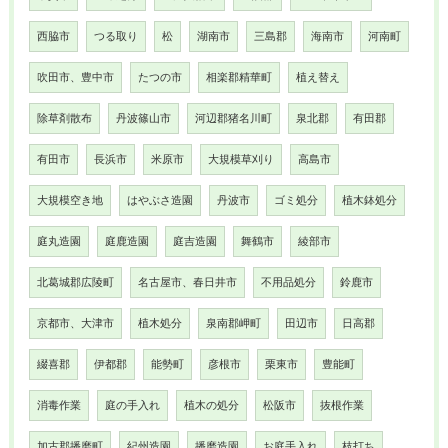
西脇市
つる取り
松
湖南市
三島郡
海南市
河南町
吹田市、豊中市
たつの市
相楽郡精華町
植え替え
除草剤散布
丹波篠山市
河辺郡猪名川町
泉北郡
有田郡
有田市
長浜市
米原市
大規模草刈り
高島市
大規模空き地
はやぶさ造園
丹波市
ゴミ処分
植木鉢処分
庭丸造園
庭鹿造園
庭吉造園
舞鶴市
綾部市
北葛城郡広陵町
名古屋市、春日井市
不用品処分
鈴鹿市
京都市、大津市
植木処分
泉南郡岬町
田辺市
日高郡
綴喜郡
伊都郡
能勢町
彦根市
栗東市
豊能町
消毒作業
庭の手入れ
植木の処分
松阪市
抜根作業
加古郡播磨町
紀州造園
播磨造園
お庭手入れ
枝打ち