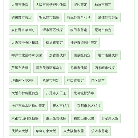
大津市伐採
大阪市阿倍野区伐採
堺区剪定
柏原市剪定
羽曳野市剪定
羽曳野市伐採
羽曳野市草刈り
泉佐野市剪定
泉佐野市草刈り
堺市西区伐採
吹田市剪定
尼崎市剪定
大阪市中央区植栽
橿原市剪定
神戸市須磨区剪定
神戸市北区特殊伐採
加古郡伐採
西成区剪定
堺市南区伐採
芦屋市抜根
堺市美原区草刈り
尼崎市伐採
四条畷市伐採
堺市南区草刈り
八尾市剪定
守口市剪定
堺区除草
大阪市都島区剪定
八尾市人工芝
北葛城郡消毒
神戸市垂水区松の剪定
茨木市伐採
京都市北区伐採
京都市山科区伐採
東大阪市伐採
福知山市伐採
剪定東大阪
伐採東大阪
草刈り東大阪
東大阪植木屋
茨木市剪定