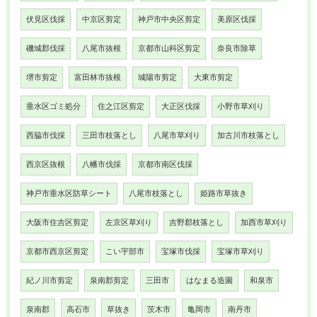
伏見区伐採
中京区剪定
神戸市中央区剪定
美原区伐採
磯城郡伐採
八尾市抜根
京都市山科区剪定
奈良市除草
堺市剪定
富田林市抜根
城陽市剪定
大東市剪定
垂水区ゴミ処分
住之江区剪定
大正区伐採
小野市草刈り
西脇市伐採
三田市枝落とし
八尾市草刈り
加古川市枝落とし
西京区抜根
八幡市伐採
京都市南区伐採
神戸市垂水区防草シート
八尾市枝落とし
姫路市草抜き
大阪市住吉区剪定
左京区草刈り
吉野郡枝落とし
加西市草刈り
京都市西京区剪定
こい宇部市
宝塚市伐採
宝塚市草刈り
紀ノ川市剪定
泉南郡剪定
三田市
はなまる造園
和泉市
泉南郡
高石市
草抜き
茨木市
亀岡市
南丹市