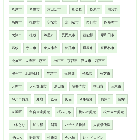
八尾市
八幡市
京田辺市」
相楽郡
松原市
川辺郡
高槻市
橿原市
宇陀市
京田辺市
向日市
四條畷市
大津市
植栽
芦屋市
長岡京市
豊能郡
岸和田市
高砂
守口市
泉大津市
姫路市
貝塚市
富田林市
松原市 大阪市 堺市
神戸市 京都市 芦屋市 西宮市
桜井市 北葛城郡
草津市
揖保郡
柏原市
香芝市
天理市
大和郡山市
池田市
藤井寺市
狭山市
三木市
神戸市剪定
庭鹿
庭福
庭吉
四条畷市
摂津市
除草
東灘区
集合住宅剪定
桜枝打ち
梅の木剪定
松の木の剪定
つるとり
加古郡
消毒
ハチの巣駆除
大規模伐採
樫の木
野州市
竹伐採
金木犀
レッドロビン