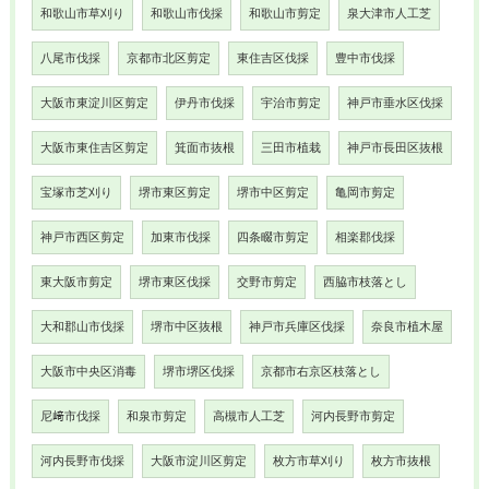
和歌山市草刈り
和歌山市伐採
和歌山市剪定
泉大津市人工芝
八尾市伐採
京都市北区剪定
東住吉区伐採
豊中市伐採
大阪市東淀川区剪定
伊丹市伐採
宇治市剪定
神戸市垂水区伐採
大阪市東住吉区剪定
箕面市抜根
三田市植栽
神戸市長田区抜根
宝塚市芝刈り
堺市東区剪定
堺市中区剪定
亀岡市剪定
神戸市西区剪定
加東市伐採
四条畷市剪定
相楽郡伐採
東大阪市剪定
堺市東区伐採
交野市剪定
西脇市枝落とし
大和郡山市伐採
堺市中区抜根
神戸市兵庫区伐採
奈良市植木屋
大阪市中央区消毒
堺市堺区伐採
京都市右京区枝落とし
尼﨑市伐採
和泉市剪定
高槻市人工芝
河内長野市剪定
河内長野市伐採
大阪市淀川区剪定
枚方市草刈り
枚方市抜根