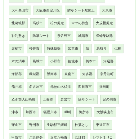
大和高田市
大阪市西淀川区
防草シート敷施工
大東市
北葛城郡
高砂市
松の剪定
マツの剪定
大規模剪定
砂利敷き
防草シート
泉佐野市
城陽市
雀蜂巣駆除
赤穂市
桜井市
特殊伐採
加東市
棘
蔦取り
伐根
木の消毒
葛城市
小野市
姫城市
橋本市
河辺郡
海部郡
磯城郡
阪南市
泉南市
知多郡
京丹波町
船井郡
名古屋市
琵琶の木伐採
四日市市
播磨町
乙訓郡大山崎町
五條市
岩出市
除草シート
紀の川市
津市
加西市
寝屋川市
岬町
御所市
大阪狭山市
守山市
野洲市
生駒郡三郷町
枝落とし
東近江市
甲賀市
ごみ処分
近江八幡市
乙訓郡
シマトネリコ