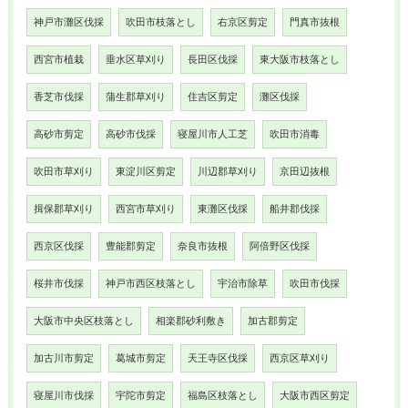
神戸市灘区伐採
吹田市枝落とし
右京区剪定
門真市抜根
西宮市植栽
垂水区草刈り
長田区伐採
東大阪市枝落とし
香芝市伐採
蒲生郡草刈り
住吉区剪定
灘区伐採
高砂市剪定
高砂市伐採
寝屋川市人工芝
吹田市消毒
吹田市草刈り
東淀川区剪定
川辺郡草刈り
京田辺抜根
揖保郡草刈り
西宮市草刈り
東灘区伐採
船井郡伐採
西京区伐採
豊能郡剪定
奈良市抜根
阿倍野区伐採
桜井市伐採
神戸市西区枝落とし
宇治市除草
吹田市伐採
大阪市中央区枝落とし
相楽郡砂利敷き
加古郡剪定
加古川市剪定
葛城市剪定
天王寺区伐採
西京区草刈り
寝屋川市伐採
宇陀市剪定
福島区枝落とし
大阪市西区剪定