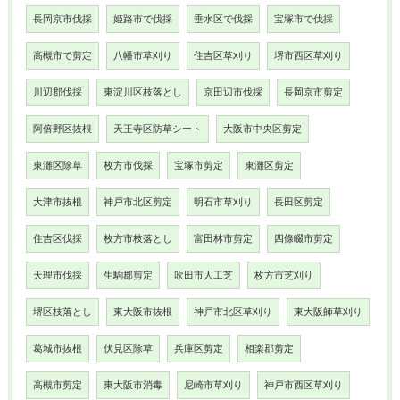
長岡京市伐採
姫路市で伐採
垂水区で伐採
宝塚市で伐採
高槻市で剪定
八幡市草刈り
住吉区草刈り
堺市西区草刈り
川辺郡伐採
東淀川区枝落とし
京田辺市伐採
長岡京市剪定
阿倍野区抜根
天王寺区防草シート
大阪市中央区剪定
東灘区除草
枚方市伐採
宝塚市剪定
東灘区剪定
大津市抜根
神戸市北区剪定
明石市草刈り
長田区剪定
住吉区伐採
枚方市枝落とし
富田林市剪定
四條畷市剪定
天理市伐採
生駒郡剪定
吹田市人工芝
枚方市芝刈り
堺区枝落とし
東大阪市抜根
神戸市北区草刈り
東大阪師草刈り
葛城市抜根
伏見区除草
兵庫区剪定
相楽郡剪定
高槻市剪定
東大阪市消毒
尼崎市草刈り
神戸市西区草刈り