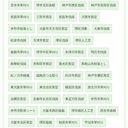
茨木市草刈り
堺市北区抜根
神戸市西区伐採
神戸市長田区伐採
箕面市草刈り
三田市剪定
箕面市伐採
川西市剪定
伊丹市枝落とし
大阪市天王寺区剪定
堺区消毒
大東市伐採
松原市伐採
大津市剪定
堺区伐採
堺区人工芝
姫路市草刈り
堺市中区草刈り
木津川市剪定
明石市伐採
精華町伐採
岸和田市剪定
垂水区剪定
和歌山市枝落とし
紀ノ川市植栽
福島区つる取り
向日市剪定
神戸市灘区剪定
東大阪市草刈り
東住吉区剪定
鶴見区伐採
加古川市草刈り
須磨区剪定
京都市右京区伐採
東淀川区伐採
伊丹市草刈り
伊丹市防草シート
大阪市西区植栽
堺市南区人工芝
西宮市抜根
大阪市北区剪定
堺区植栽
柏原市草刈り
宇治市草刈り