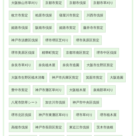
大阪狭山市草刈り
京都市剪定
京都市伐採
京都市草刈り
枚方市剪定
柏原市伐採
寝屋川市剪定
川西市伐採
姫路市伐採
阪南市伐採
姫路市剪定
藤井寺市剪定
神戸市須磨区伐採
堺市堺区芝刈り
堺市美原区剪定
堺市美原区伐採
精華町剪定
京都市南区剪定
堺市中区伐採
奈良市草刈り
奈良植木屋
奈良市造園
大阪市生野区剪定
大阪市生野区植木消毒
神戸市兵庫区剪定
箕面市剪定
大阪造園
豊中市剪定
神戸市灘区草刈り
大阪植木屋
泉南郡草刈り
八尾市防草シート
加古川市伐採
神戸市中央区伐採
堺市北区伐採
神戸市東灘区草刈り
堺市草刈り
堺市植木屋
高槻市伐採
神戸市長田区剪定
東近江市伐採
茨木市抜根