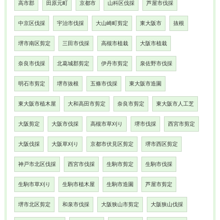
高市郡
田原元町
京都市
山科区伐採
芦屋市伐採
中京区伐採
宇治市伐採
大山崎町剪定
東大阪市
抜根
堺市南区剪定
三田市伐採
高槻市植栽
大阪市植栽
奈良市伐採
北葛城郡剪定
伊丹市剪定
泉佐野市伐採
明石市剪定
堺市抜根
五條市伐採
東大阪市造園
東大阪市植木屋
大和高田市剪定
奈良市剪定
東大阪市人工芝
大阪剪定
大阪市伐採
高槻市草刈り
堺市伐採
西宮市剪定
大阪伐採
大阪草刈り
京都市伏見区剪定
堺市西区剪定
神戸市北区伐採
西宮市伐採
生駒市剪定
生駒市伐採
生駒市草刈り
生駒市植木屋
生駒市造園
芦屋市剪定
堺市北区剪定
和泉市伐採
大阪狭山市剪定
大阪狭山伐採