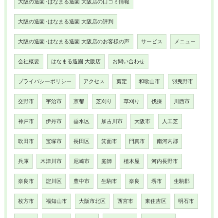
大阪の造園･はなまる造園 大阪店の口コミ情報
大阪の造園･はなまる造園 大阪店の評判
大阪の造園･はなまる造園 大阪店のお客様の声
サービス
メニュー
会社概要
はなまる造園 大阪店
お問い合わせ
プライバシーポリシー
アクセス
剪定
和歌山市
羽曳野市
交野市
宇治市
京都
芝刈り
草刈り
伐採
川西市
神戸市
伊丹市
垂水区
加古川市
大阪市
人工芝
吹田市
宝塚市
長田区
箕面市
門真市
南河内郡
兵庫
木津川市
尼崎市
庭師
植木屋
河内長野市
奈良市
淀川区
豊中市
生駒市
奈良
堺市
生駒郡
枚方市
福知山市
大阪市北区
西宮市
東住吉区
明石市