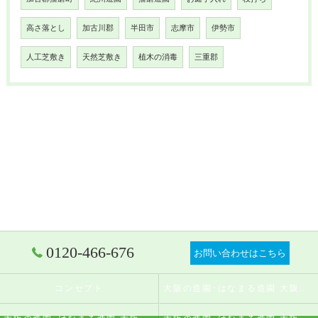
高さ落とし
加古川郡
半田市
志摩市
伊勢市
人工芝敷き
天然芝敷き
植木の消毒
三重郡
0120-466-676
お問い合わせはこちら
コンセプト
大阪の造園･はなまる造園 大阪店の口コミ情報