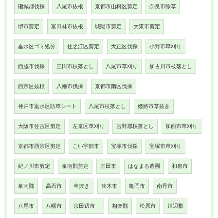
磯城郡伐採
八尾市抜根
京都市山科区剪定
奈良市除草
堺市剪定
富田林市抜根
城陽市剪定
大東市剪定
垂水区ゴミ処分
住之江区剪定
大正区伐採
小野市草刈り
西脇市伐採
三田市枝落とし
八尾市草刈り
加古川市枝落とし
西京区抜根
八幡市伐採
京都市南区伐採
神戸市垂水区防草シート
八尾市枝落とし
姫路市草抜き
大阪市住吉区剪定
左京区草刈り
吉野郡枝落とし
加西市草刈り
京都市西京区剪定
こい宇部市
宝塚市伐採
宝塚市草刈り
紀ノ川市剪定
泉南郡剪定
三田市
はなまる造園
和泉市
泉南郡
高石市
草抜き
茨木市
亀岡市
南丹市
八尾市
八幡市
京田辺市」
相楽郡
松原市
川辺郡