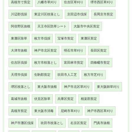
高槻市で剪定
八幡市草刈り
住吉区草刈り
堺市西区草刈り
川辺郡伐採
東淀川区枝落とし
京田辺市伐採
長岡京市剪定
阿倍野区抜根
天王寺区防草シート
大阪市中央区剪定
東灘区除草
枚方市伐採
宝塚市剪定
東灘区剪定
大津市抜根
神戸市北区剪定
明石市草刈り
長田区剪定
住吉区伐採
枚方市枝落とし
富田林市剪定
四條畷市剪定
天理市伐採
生駒郡剪定
吹田市人工芝
枚方市芝刈り
堺区枝落とし
東大阪市抜根
神戸市北区草刈り
東大阪師草刈り
葛城市抜根
伏見区除草
兵庫区剪定
相楽郡剪定
高槻市剪定
東大阪市消毒
尼崎市草刈り
神戸市西区草刈り
神戸市灘区伐採
吹田市枝落とし
右京区剪定
門真市抜根