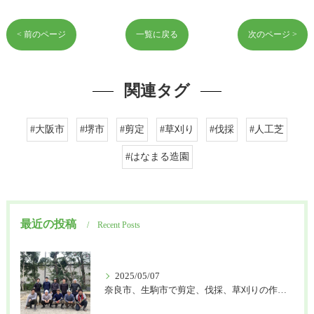
< 前のページ
一覧に戻る
次のページ >
関連タグ
#大阪市
#堺市
#剪定
#草刈り
#伐採
#人工芝
#はなまる造園
最近の投稿
Recent Posts
2025/05/07
奈良市、生駒市で剪定、伐採、草刈りの作業を頼むなら はなまる造園