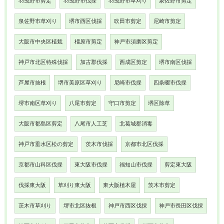
羽曳野市剪定
羽曳野市伐採
羽曳野市草刈り
泉佐野市剪定
泉佐野市草刈り
堺市西区伐採
吹田市剪定
尼崎市剪定
大阪市中央区植栽
橿原市剪定
神戸市須磨区剪定
神戸市北区特殊伐採
加古郡伐採
西成区剪定
堺市南区伐採
芦屋市抜根
堺市美原区草刈り
尼崎市伐採
四条畷市伐採
堺市南区草刈り
八尾市剪定
守口市剪定
堺区除草
大阪市都島区剪定
八尾市人工芝
北葛城郡消毒
神戸市垂水区松の剪定
茨木市伐採
京都市北区伐採
京都市山科区伐採
東大阪市伐採
福知山市伐採
剪定東大阪
伐採東大阪
草刈り東大阪
東大阪植木屋
茨木市剪定
茨木市草刈り
堺市北区抜根
神戸市西区伐採
神戸市長田区伐採