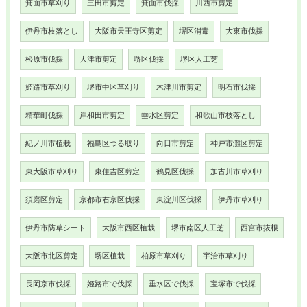
箕面市草刈り
三田市剪定
箕面市伐採
川西市剪定
伊丹市枝落とし
大阪市天王寺区剪定
堺区消毒
大東市伐採
松原市伐採
大津市剪定
堺区伐採
堺区人工芝
姫路市草刈り
堺市中区草刈り
木津川市剪定
明石市伐採
精華町伐採
岸和田市剪定
垂水区剪定
和歌山市枝落とし
紀ノ川市植栽
福島区つる取り
向日市剪定
神戸市灘区剪定
東大阪市草刈り
東住吉区剪定
鶴見区伐採
加古川市草刈り
須磨区剪定
京都市右京区伐採
東淀川区伐採
伊丹市草刈り
伊丹市防草シート
大阪市西区植栽
堺市南区人工芝
西宮市抜根
大阪市北区剪定
堺区植栽
柏原市草刈り
宇治市草刈り
長岡京市伐採
姫路市で伐採
垂水区で伐採
宝塚市で伐採