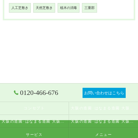
人工芝敷き
天然芝敷き
植木の消毒
三重郡
0120-466-676
お問い合わせはこちら
コンセプト
大阪の造園･はなまる造園 大阪店の口コミ情報
大阪の造園･はなまる造園 大阪店の評判
大阪の造園･はなまる造園 大阪店のお客様の声
サービス
メニュー