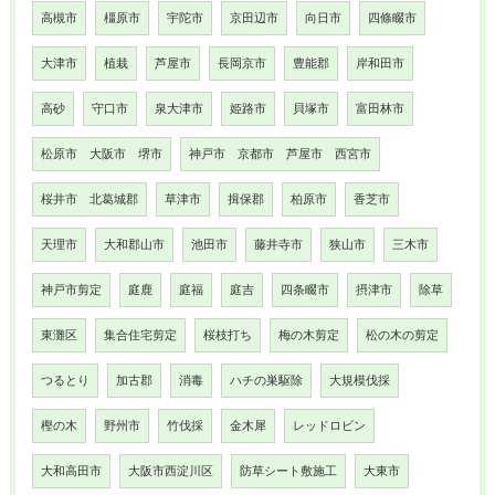
高槻市
橿原市
宇陀市
京田辺市
向日市
四條畷市
大津市
植栽
芦屋市
長岡京市
豊能郡
岸和田市
高砂
守口市
泉大津市
姫路市
貝塚市
富田林市
松原市 大阪市 堺市
神戸市 京都市 芦屋市 西宮市
桜井市 北葛城郡
草津市
揖保郡
柏原市
香芝市
天理市
大和郡山市
池田市
藤井寺市
狭山市
三木市
神戸市剪定
庭鹿
庭福
庭吉
四条畷市
摂津市
除草
東灘区
集合住宅剪定
桜枝打ち
梅の木剪定
松の木の剪定
つるとり
加古郡
消毒
ハチの巣駆除
大規模伐採
樫の木
野州市
竹伐採
金木犀
レッドロビン
大和高田市
大阪市西淀川区
防草シート敷施工
大東市