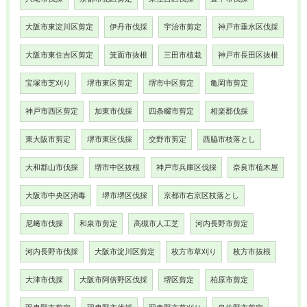
大阪市東淀川区剪定
伊丹市伐採
宇治市剪定
神戸市垂水区伐採
大阪市東住吉区剪定
箕面市抜根
三田市植栽
神戸市長田区抜根
宝塚市芝刈り
堺市東区剪定
堺市中区剪定
亀岡市剪定
神戸市西区剪定
加東市伐採
四条畷市剪定
相楽郡伐採
東大阪市剪定
堺市東区伐採
交野市剪定
西脇市枝落とし
大和郡山市伐採
堺市中区抜根
神戸市兵庫区伐採
奈良市植木屋
大阪市中央区消毒
堺市堺区伐採
京都市右京区枝落とし
尼﨑市伐採
和泉市剪定
高槻市人工芝
河内長野市剪定
河内長野市伐採
大阪市淀川区剪定
枚方市草刈り
枚方市抜根
大津市伐採
大阪市阿倍野区伐採
堺区剪定
柏原市剪定