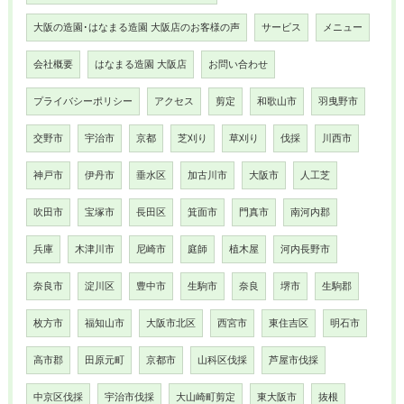
大阪の造園･はなまる造園 大阪店のお客様の声
サービス
メニュー
会社概要
はなまる造園 大阪店
お問い合わせ
プライバシーポリシー
アクセス
剪定
和歌山市
羽曳野市
交野市
宇治市
京都
芝刈り
草刈り
伐採
川西市
神戸市
伊丹市
垂水区
加古川市
大阪市
人工芝
吹田市
宝塚市
長田区
箕面市
門真市
南河内郡
兵庫
木津川市
尼崎市
庭師
植木屋
河内長野市
奈良市
淀川区
豊中市
生駒市
奈良
堺市
生駒郡
枚方市
福知山市
大阪市北区
西宮市
東住吉区
明石市
高市郡
田原元町
京都市
山科区伐採
芦屋市伐採
中京区伐採
宇治市伐採
大山崎町剪定
東大阪市
抜根