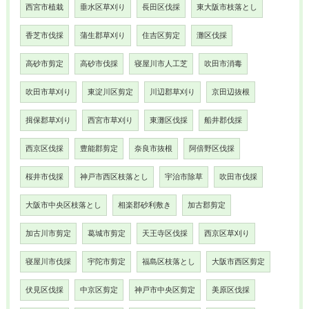
西宮市植栽
垂水区草刈り
長田区伐採
東大阪市枝落とし
香芝市伐採
蒲生郡草刈り
住吉区剪定
灘区伐採
高砂市剪定
高砂市伐採
寝屋川市人工芝
吹田市消毒
吹田市草刈り
東淀川区剪定
川辺郡草刈り
京田辺抜根
揖保郡草刈り
西宮市草刈り
東灘区伐採
船井郡伐採
西京区伐採
豊能郡剪定
奈良市抜根
阿倍野区伐採
桜井市伐採
神戸市西区枝落とし
宇治市除草
吹田市伐採
大阪市中央区枝落とし
相楽郡砂利敷き
加古郡剪定
加古川市剪定
葛城市剪定
天王寺区伐採
西京区草刈り
寝屋川市伐採
宇陀市剪定
福島区枝落とし
大阪市西区剪定
伏見区伐採
中京区剪定
神戸市中央区剪定
美原区伐採