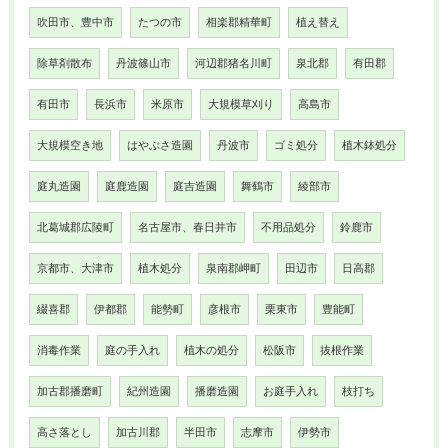
吹田市、豊中市
たつの市
相楽郡精華町
植え替え
除草剤散布
丹波篠山市
河辺郡猪名川町
泉北郡
有田郡
有田市
長浜市
米原市
大規模草刈り
高島市
大規模空き地
はやぶさ造園
丹波市
ゴミ処分
植木鉢処分
庭丸造園
庭鹿造園
庭吉造園
舞鶴市
綾部市
北葛城郡広陵町
名古屋市、春日井市
不用品処分
鈴鹿市
京都市、大津市
植木処分
泉南郡岬町
田辺市
日高郡
綴喜郡
伊都郡
能勢町
彦根市
栗東市
豊能町
消毒作業
庭の手入れ
植木の処分
松阪市
抜根作業
加古郡播磨町
紀州造園
播磨造園
お庭手入れ
枝打ち
高さ落とし
加古川郡
半田市
志摩市
伊勢市