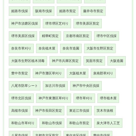
姫路市伐採
阪南市伐採
姫路市剪定
藤井寺市剪定
神戸市須磨区伐採
堺市堺区芝刈り
堺市美原区剪定
堺市美原区伐採
精華町剪定
京都市南区剪定
堺市中区伐採
奈良市草刈り
奈良植木屋
奈良市造園
大阪市生野区剪定
大阪市生野区植木消毒
神戸市兵庫区剪定
箕面市剪定
大阪造園
豊中市剪定
神戸市灘区草刈り
大阪植木屋
泉南郡草刈り
八尾市防草シート
加古川市伐採
神戸市中央区伐採
堺市北区伐採
神戸市東灘区草刈り
堺市草刈り
堺市植木屋
高槻市伐採
神戸市長田区剪定
東近江市伐採
茨木市抜根
和歌山市草刈り
和歌山市伐採
和歌山市剪定
泉大津市人工芝
八尾市伐採
京都市北区剪定
東住吉区伐採
豊中市伐採