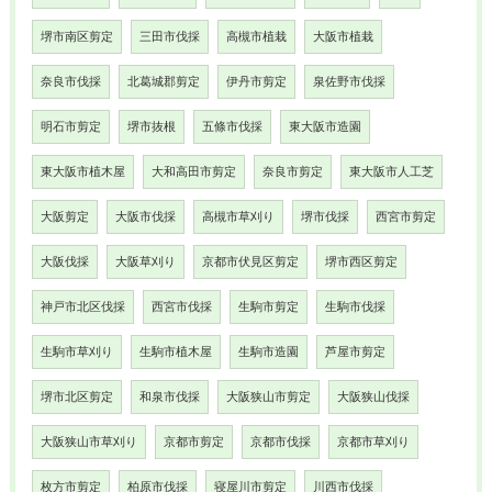
堺市南区剪定
三田市伐採
高槻市植栽
大阪市植栽
奈良市伐採
北葛城郡剪定
伊丹市剪定
泉佐野市伐採
明石市剪定
堺市抜根
五條市伐採
東大阪市造園
東大阪市植木屋
大和高田市剪定
奈良市剪定
東大阪市人工芝
大阪剪定
大阪市伐採
高槻市草刈り
堺市伐採
西宮市剪定
大阪伐採
大阪草刈り
京都市伏見区剪定
堺市西区剪定
神戸市北区伐採
西宮市伐採
生駒市剪定
生駒市伐採
生駒市草刈り
生駒市植木屋
生駒市造園
芦屋市剪定
堺市北区剪定
和泉市伐採
大阪狭山市剪定
大阪狭山伐採
大阪狭山市草刈り
京都市剪定
京都市伐採
京都市草刈り
枚方市剪定
柏原市伐採
寝屋川市剪定
川西市伐採