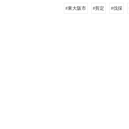
#東大阪市
#剪定
#伐採