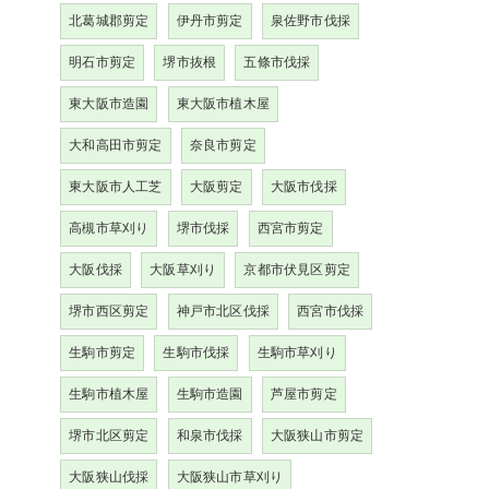
北葛城郡剪定
伊丹市剪定
泉佐野市伐採
明石市剪定
堺市抜根
五條市伐採
東大阪市造園
東大阪市植木屋
大和高田市剪定
奈良市剪定
東大阪市人工芝
大阪剪定
大阪市伐採
高槻市草刈り
堺市伐採
西宮市剪定
大阪伐採
大阪草刈り
京都市伏見区剪定
堺市西区剪定
神戸市北区伐採
西宮市伐採
生駒市剪定
生駒市伐採
生駒市草刈り
生駒市植木屋
生駒市造園
芦屋市剪定
堺市北区剪定
和泉市伐採
大阪狭山市剪定
大阪狭山伐採
大阪狭山市草刈り