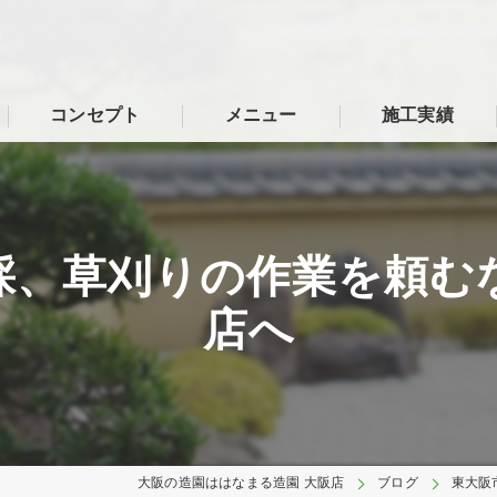
コンセプト
メニュー
施工実績
採、草刈りの作業を頼む
店へ
大阪の造園ははなまる造園 大阪店
ブログ
東大阪