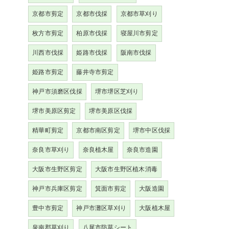
京都市剪定
京都市伐採
京都市草刈り
枚方市剪定
柏原市伐採
寝屋川市剪定
川西市伐採
姫路市伐採
阪南市伐採
姫路市剪定
藤井寺市剪定
神戸市須磨区伐採
堺市堺区芝刈り
堺市美原区剪定
堺市美原区伐採
精華町剪定
京都市南区剪定
堺市中区伐採
奈良市草刈り
奈良植木屋
奈良市造園
大阪市生野区剪定
大阪市生野区植木消毒
神戸市兵庫区剪定
箕面市剪定
大阪造園
豊中市剪定
神戸市灘区草刈り
大阪植木屋
泉南郡草刈り
八尾市防草シート