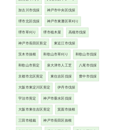
加古川市伐採
神戸市中央区伐採
堺市北区伐採
神戸市東灘区草刈り
堺市草刈り
堺市植木屋
高槻市伐採
神戸市長田区剪定
東近江市伐採
茨木市抜根
和歌山市草刈り
和歌山市伐採
和歌山市剪定
泉大津市人工芝
八尾市伐採
京都市北区剪定
東住吉区伐採
豊中市伐採
大阪市東淀川区剪定
伊丹市伐採
宇治市剪定
神戸市垂水区伐採
大阪市東住吉区剪定
箕面市抜根
三田市植栽
神戸市長田区抜根