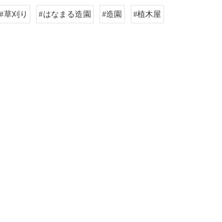
#草刈り
#はなまる造園
#造園
#植木屋