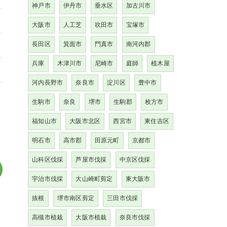
神戸市
伊丹市
垂水区
加古川市
大阪市
人工芝
吹田市
宝塚市
長田区
箕面市
門真市
南河内郡
兵庫
木津川市
尼崎市
庭師
植木屋
河内長野市
奈良市
淀川区
豊中市
生駒市
奈良
堺市
生駒郡
枚方市
福知山市
大阪市北区
西宮市
東住吉区
明石市
高市郡
田原元町
京都市
山科区伐採
芦屋市伐採
中京区伐採
宇治市伐採
大山崎町剪定
東大阪市
抜根
堺市南区剪定
三田市伐採
高槻市植栽
大阪市植栽
奈良市伐採