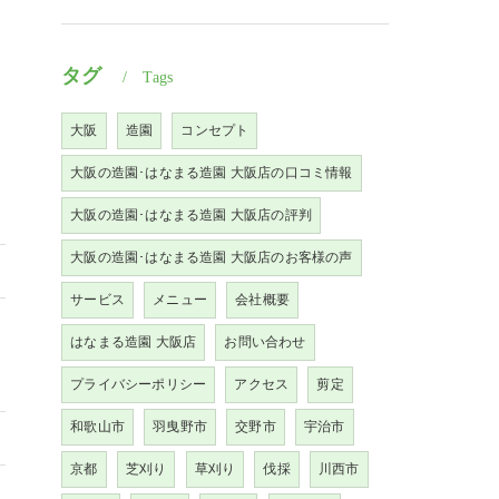
タグ
Tags
大阪
造園
コンセプト
大阪の造園･はなまる造園 大阪店の口コミ情報
大阪の造園･はなまる造園 大阪店の評判
大阪の造園･はなまる造園 大阪店のお客様の声
サービス
メニュー
会社概要
はなまる造園 大阪店
お問い合わせ
プライバシーポリシー
アクセス
剪定
和歌山市
羽曳野市
交野市
宇治市
京都
芝刈り
草刈り
伐採
川西市