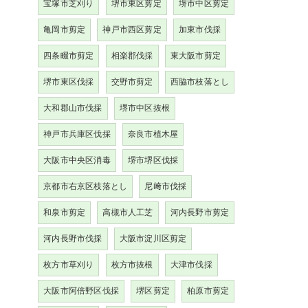
宝塚市芝刈り
堺市東区剪定
堺市中区剪定
亀岡市剪定
神戸市西区剪定
加東市伐採
四条畷市剪定
相楽郡伐採
東大阪市剪定
堺市東区伐採
交野市剪定
西脇市枝落とし
大和郡山市伐採
堺市中区抜根
神戸市兵庫区伐採
奈良市植木屋
大阪市中央区消毒
堺市堺区伐採
京都市右京区枝落とし
尼﨑市伐採
和泉市剪定
高槻市人工芝
河内長野市剪定
河内長野市伐採
大阪市淀川区剪定
枚方市草刈り
枚方市抜根
大津市伐採
大阪市阿倍野区伐採
堺区剪定
柏原市剪定