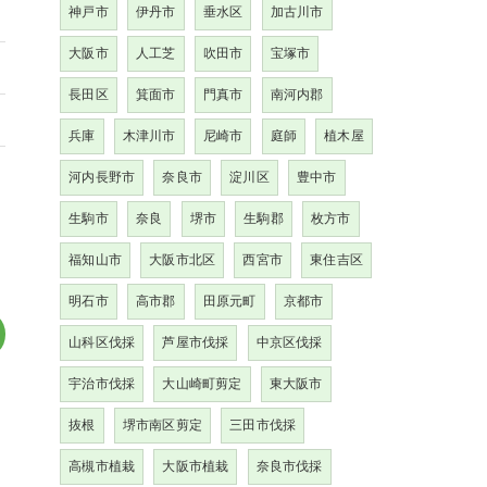
神戸市
伊丹市
垂水区
加古川市
大阪市
人工芝
吹田市
宝塚市
長田区
箕面市
門真市
南河内郡
兵庫
木津川市
尼崎市
庭師
植木屋
河内長野市
奈良市
淀川区
豊中市
生駒市
奈良
堺市
生駒郡
枚方市
福知山市
大阪市北区
西宮市
東住吉区
明石市
高市郡
田原元町
京都市
山科区伐採
芦屋市伐採
中京区伐採
宇治市伐採
大山崎町剪定
東大阪市
抜根
堺市南区剪定
三田市伐採
高槻市植栽
大阪市植栽
奈良市伐採