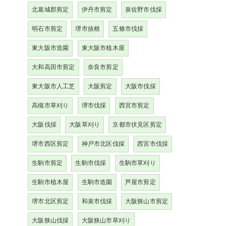
北葛城郡剪定
伊丹市剪定
泉佐野市伐採
明石市剪定
堺市抜根
五條市伐採
東大阪市造園
東大阪市植木屋
大和高田市剪定
奈良市剪定
東大阪市人工芝
大阪剪定
大阪市伐採
高槻市草刈り
堺市伐採
西宮市剪定
大阪伐採
大阪草刈り
京都市伏見区剪定
堺市西区剪定
神戸市北区伐採
西宮市伐採
生駒市剪定
生駒市伐採
生駒市草刈り
生駒市植木屋
生駒市造園
芦屋市剪定
堺市北区剪定
和泉市伐採
大阪狭山市剪定
大阪狭山伐採
大阪狭山市草刈り