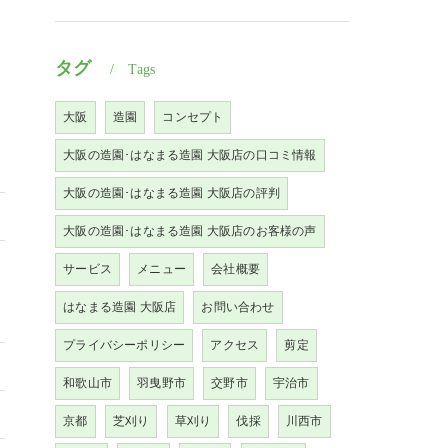
タグ
Tags
大阪
造園
コンセプト
大阪の造園･はなまる造園 大阪店の口コミ情報
大阪の造園･はなまる造園 大阪店の評判
大阪の造園･はなまる造園 大阪店のお客様の声
サービス
メニュー
会社概要
はなまる造園 大阪店
お問い合わせ
プライバシーポリシー
アクセス
剪定
和歌山市
羽曳野市
交野市
宇治市
京都
芝刈り
草刈り
伐採
川西市