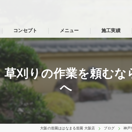
コンセプト
メニュー
施工実績
、草刈りの作業を頼むな
へ
大阪の造園ははなまる造園 大阪店
ブログ
神戸