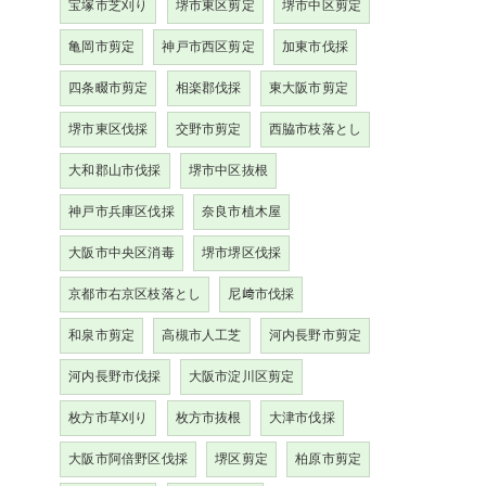
宝塚市芝刈り
堺市東区剪定
堺市中区剪定
亀岡市剪定
神戸市西区剪定
加東市伐採
四条畷市剪定
相楽郡伐採
東大阪市剪定
堺市東区伐採
交野市剪定
西脇市枝落とし
大和郡山市伐採
堺市中区抜根
神戸市兵庫区伐採
奈良市植木屋
大阪市中央区消毒
堺市堺区伐採
京都市右京区枝落とし
尼﨑市伐採
和泉市剪定
高槻市人工芝
河内長野市剪定
河内長野市伐採
大阪市淀川区剪定
枚方市草刈り
枚方市抜根
大津市伐採
大阪市阿倍野区伐採
堺区剪定
柏原市剪定