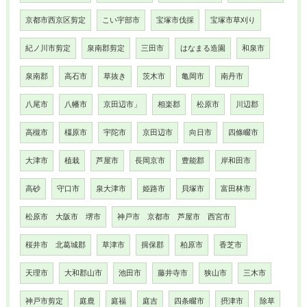
京都市西京区剪定
こい宇部市
宝塚市伐採
宝塚市草刈り
紀ノ川市剪定
泉南郡剪定
三田市
はなまる造園
和泉市
泉南郡
高石市
草抜き
茨木市
亀岡市
南丹市
八尾市
八幡市
京田辺市」
相楽郡
松原市
川辺郡
高槻市
橿原市
宇陀市
京田辺市
向日市
四條畷市
大津市
植栽
芦屋市
長岡京市
豊能郡
岸和田市
高砂
守口市
泉大津市
姫路市
貝塚市
富田林市
松原市 大阪市 堺市
神戸市 京都市 芦屋市 西宮市
桜井市 北葛城郡
草津市
揖保郡
柏原市
香芝市
天理市
大和郡山市
池田市
藤井寺市
狭山市
三木市
神戸市剪定
庭鹿
庭福
庭吉
四条畷市
摂津市
除草