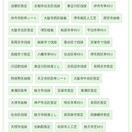
須磨区剪定
京都市右京区伐採
東淀川区伐採
伊丹市草刈り
伊丹市防草シート
大阪市西区植栽
堺市南区人工芝
西宮市抜根
大阪市北区剪定
堺区植栽
柏原市草刈り
宇治市草刈り
長岡京市伐採
姫路市で伐採
垂水区で伐採
宝塚市で伐採
高槻市で剪定
八幡市草刈り
住吉区草刈り
堺市西区草刈り
川辺郡伐採
東淀川区枝落とし
京田辺市伐採
長岡京市剪定
阿倍野区抜根
天王寺区防草シート
大阪市中央区剪定
東灘区除草
枚方市伐採
宝塚市剪定
東灘区剪定
大津市抜根
神戸市北区剪定
明石市草刈り
長田区剪定
住吉区伐採
枚方市枝落とし
富田林市剪定
四條畷市剪定
天理市伐採
生駒郡剪定
吹田市人工芝
枚方市芝刈り