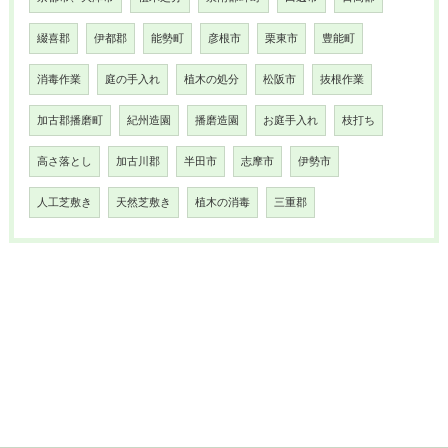
綴喜郡
伊都郡
能勢町
彦根市
栗東市
豊能町
消毒作業
庭の手入れ
植木の処分
松阪市
抜根作業
加古郡播磨町
紀州造園
播磨造園
お庭手入れ
枝打ち
高さ落とし
加古川郡
半田市
志摩市
伊勢市
人工芝敷き
天然芝敷き
植木の消毒
三重郡