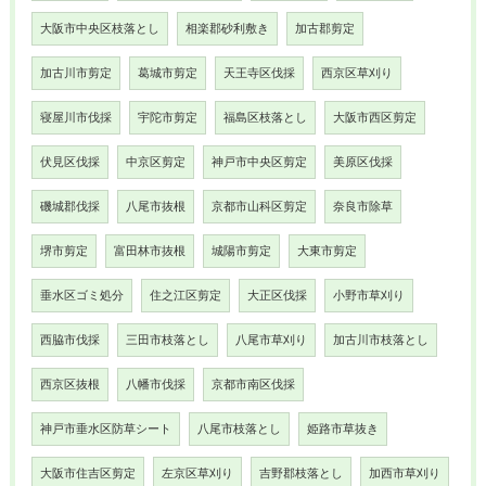
大阪市中央区枝落とし
相楽郡砂利敷き
加古郡剪定
加古川市剪定
葛城市剪定
天王寺区伐採
西京区草刈り
寝屋川市伐採
宇陀市剪定
福島区枝落とし
大阪市西区剪定
伏見区伐採
中京区剪定
神戸市中央区剪定
美原区伐採
磯城郡伐採
八尾市抜根
京都市山科区剪定
奈良市除草
堺市剪定
富田林市抜根
城陽市剪定
大東市剪定
垂水区ゴミ処分
住之江区剪定
大正区伐採
小野市草刈り
西脇市伐採
三田市枝落とし
八尾市草刈り
加古川市枝落とし
西京区抜根
八幡市伐採
京都市南区伐採
神戸市垂水区防草シート
八尾市枝落とし
姫路市草抜き
大阪市住吉区剪定
左京区草刈り
吉野郡枝落とし
加西市草刈り