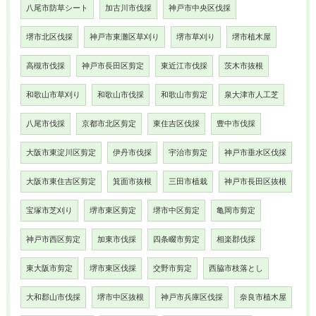
八尾市防草シート
加古川市伐採
神戸市中央区伐採
堺市北区伐採
神戸市東灘区草刈り
堺市草刈り
堺市植木屋
高槻市伐採
神戸市長田区剪定
東近江市伐採
茨木市抜根
和歌山市草刈り
和歌山市伐採
和歌山市剪定
泉大津市人工芝
八尾市伐採
京都市北区剪定
東住吉区伐採
豊中市伐採
大阪市東淀川区剪定
伊丹市伐採
宇治市剪定
神戸市垂水区伐採
大阪市東住吉区剪定
箕面市抜根
三田市植栽
神戸市長田区抜根
宝塚市芝刈り
堺市東区剪定
堺市中区剪定
亀岡市剪定
神戸市西区剪定
加東市伐採
四条畷市剪定
相楽郡伐採
東大阪市剪定
堺市東区伐採
交野市剪定
西脇市枝落とし
大和郡山市伐採
堺市中区抜根
神戸市兵庫区伐採
奈良市植木屋