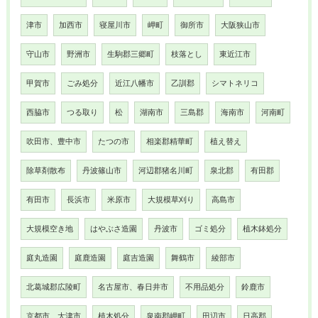
津市
加西市
寝屋川市
岬町
御所市
大阪狭山市
守山市
野洲市
生駒郡三郷町
枝落とし
東近江市
甲賀市
ごみ処分
近江八幡市
乙訓郡
シマトネリコ
西脇市
つる取り
松
湖南市
三島郡
海南市
河南町
吹田市、豊中市
たつの市
相楽郡精華町
植え替え
除草剤散布
丹波篠山市
河辺郡猪名川町
泉北郡
有田郡
有田市
長浜市
米原市
大規模草刈り
高島市
大規模空き地
はやぶさ造園
丹波市
ゴミ処分
植木鉢処分
庭丸造園
庭鹿造園
庭吉造園
舞鶴市
綾部市
北葛城郡広陵町
名古屋市、春日井市
不用品処分
鈴鹿市
京都市、大津市
植木処分
泉南郡岬町
田辺市
日高郡