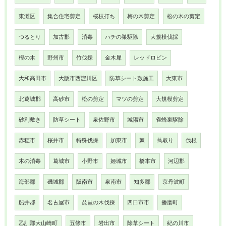
東灘区
集合住宅剪定
桜枝打ち
梅の木剪定
松の木の剪定
つるとり
加古郡
消毒
ハチの巣駆除
大規模伐採
樫の木
野州市
竹伐採
金木犀
レッドロビン
大和高田市
大阪市西淀川区
防草シート敷施工
大東市
北葛城郡
高砂市
松の剪定
マツの剪定
大規模剪定
砂利敷き
防草シート
泉佐野市
城陽市
雀蜂巣駆除
赤穂市
桜井市
特殊伐採
加東市
棘
蔦取り
伐根
木の消毒
葛城市
小野市
姫城市
橋本市
河辺郡
海部郡
磯城郡
阪南市
泉南市
知多郡
京丹波町
船井郡
名古屋市
琵琶の木伐採
四日市市
播磨町
乙訓郡大山崎町
五條市
岩出市
除草シート
紀の川市