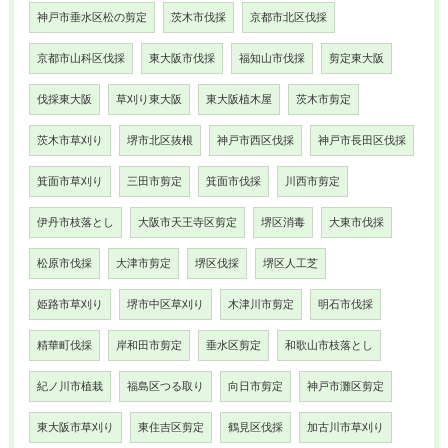
神戸市垂水区松の剪定
茨木市伐採
京都市北区伐採
京都市山科区伐採
東大阪市伐採
福知山市伐採
剪定東大阪
伐採東大阪
草刈り東大阪
東大阪植木屋
茨木市剪定
茨木市草刈り
堺市北区抜根
神戸市西区伐採
神戸市長田区伐採
箕面市草刈り
三田市剪定
箕面市伐採
川西市剪定
伊丹市枝落とし
大阪市天王寺区剪定
堺区消毒
大東市伐採
松原市伐採
大津市剪定
堺区伐採
堺区人工芝
姫路市草刈り
堺市中区草刈り
木津川市剪定
明石市伐採
精華町伐採
岸和田市剪定
垂水区剪定
和歌山市枝落とし
紀ノ川市植栽
福島区つる取り
向日市剪定
神戸市灘区剪定
東大阪市草刈り
東住吉区剪定
鶴見区伐採
加古川市草刈り