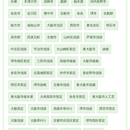
兵庫
木津川市
尼崎市
庭師
植木屋
河内長野市
奈良市
淀川区
豊中市
生駒市
奈良
堺市
生駒郡
枚方市
福知山市
大阪市北区
西宮市
東住吉区
明石市
高市郡
田原元町
京都市
山科区伐採
芦屋市伐採
中京区伐採
宇治市伐採
大山崎町剪定
東大阪市
抜根
堺市南区剪定
三田市伐採
高槻市植栽
大阪市植栽
奈良市伐採
北葛城郡剪定
伊丹市剪定
泉佐野市伐採
明石市剪定
堺市抜根
五條市伐採
東大阪市造園
東大阪市植木屋
大和高田市剪定
奈良市剪定
東大阪市人工芝
大阪剪定
大阪市伐採
高槻市草刈り
堺市伐採
西宮市剪定
大阪伐採
大阪草刈り
京都市伏見区剪定
堺市西区剪定