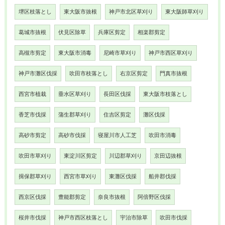
堺区枝落とし
東大阪市抜根
神戸市北区草刈り
東大阪師草刈り
葛城市抜根
伏見区除草
兵庫区剪定
相楽郡剪定
高槻市剪定
東大阪市消毒
尼崎市草刈り
神戸市西区草刈り
神戸市灘区伐採
吹田市枝落とし
右京区剪定
門真市抜根
西宮市植栽
垂水区草刈り
長田区伐採
東大阪市枝落とし
香芝市伐採
蒲生郡草刈り
住吉区剪定
灘区伐採
高砂市剪定
高砂市伐採
寝屋川市人工芝
吹田市消毒
吹田市草刈り
東淀川区剪定
川辺郡草刈り
京田辺抜根
揖保郡草刈り
西宮市草刈り
東灘区伐採
船井郡伐採
西京区伐採
豊能郡剪定
奈良市抜根
阿倍野区伐採
桜井市伐採
神戸市西区枝落とし
宇治市除草
吹田市伐採