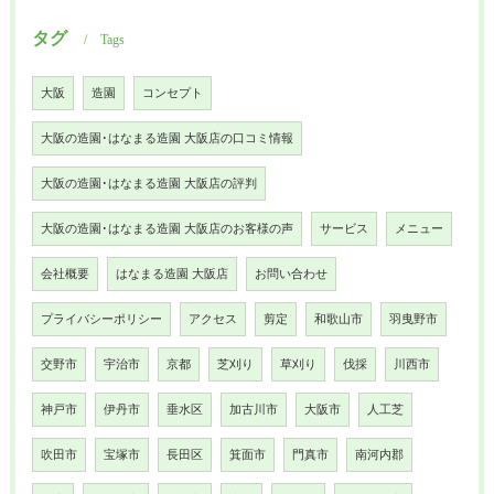
タグ
Tags
大阪
造園
コンセプト
大阪の造園･はなまる造園 大阪店の口コミ情報
大阪の造園･はなまる造園 大阪店の評判
大阪の造園･はなまる造園 大阪店のお客様の声
サービス
メニュー
会社概要
はなまる造園 大阪店
お問い合わせ
プライバシーポリシー
アクセス
剪定
和歌山市
羽曳野市
交野市
宇治市
京都
芝刈り
草刈り
伐採
川西市
神戸市
伊丹市
垂水区
加古川市
大阪市
人工芝
吹田市
宝塚市
長田区
箕面市
門真市
南河内郡