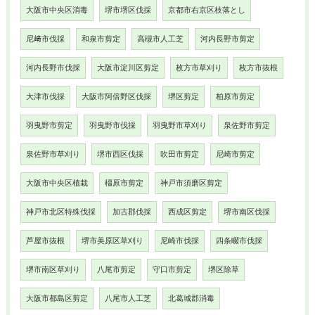
大阪市中央区消毒
堺市堺区伐採
京都市右京区枝落とし
尼﨑市伐採
和泉市剪定
高槻市人工芝
河内長野市剪定
河内長野市伐採
大阪市淀川区剪定
枚方市草刈り
枚方市抜根
大津市伐採
大阪市阿倍野区伐採
堺区剪定
柏原市剪定
羽曳野市剪定
羽曳野市伐採
羽曳野市草刈り
泉佐野市剪定
泉佐野市草刈り
堺市西区伐採
吹田市剪定
尼崎市剪定
大阪市中央区植栽
橿原市剪定
神戸市須磨区剪定
神戸市北区特殊伐採
加古郡伐採
西成区剪定
堺市南区伐採
芦屋市抜根
堺市美原区草刈り
尼崎市伐採
四条畷市伐採
堺市南区草刈り
八尾市剪定
守口市剪定
堺区除草
大阪市都島区剪定
八尾市人工芝
北葛城郡消毒