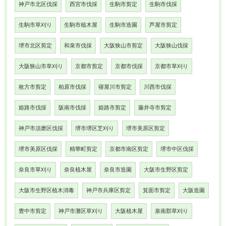
神戸市北区伐採
西宮市伐採
生駒市剪定
生駒市伐採
生駒市草刈り
生駒市植木屋
生駒市造園
芦屋市剪定
堺市北区剪定
和泉市伐採
大阪狭山市剪定
大阪狭山伐採
大阪狭山市草刈り
京都市剪定
京都市伐採
京都市草刈り
枚方市剪定
柏原市伐採
寝屋川市剪定
川西市伐採
姫路市伐採
阪南市伐採
姫路市剪定
藤井寺市剪定
神戸市須磨区伐採
堺市堺区芝刈り
堺市美原区剪定
堺市美原区伐採
精華町剪定
京都市南区剪定
堺市中区伐採
奈良市草刈り
奈良植木屋
奈良市造園
大阪市生野区剪定
大阪市生野区植木消毒
神戸市兵庫区剪定
箕面市剪定
大阪造園
豊中市剪定
神戸市灘区草刈り
大阪植木屋
泉南郡草刈り