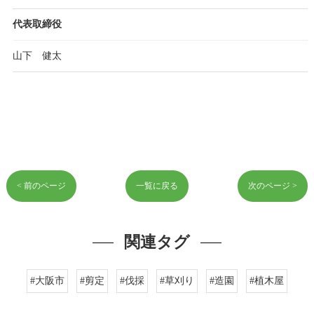
代表取締役
山下 健太
< 前のページ
一覧に戻る
次のページ >
関連タグ
#大阪市
#剪定
#伐採
#草刈り
#造園
#植木屋