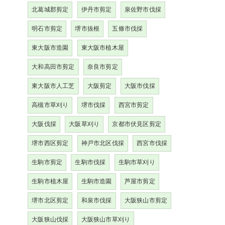
北葛城郡剪定
伊丹市剪定
泉佐野市伐採
明石市剪定
堺市抜根
五條市伐採
東大阪市造園
東大阪市植木屋
大和高田市剪定
奈良市剪定
東大阪市人工芝
大阪剪定
大阪市伐採
高槻市草刈り
堺市伐採
西宮市剪定
大阪伐採
大阪草刈り
京都市伏見区剪定
堺市西区剪定
神戸市北区伐採
西宮市伐採
生駒市剪定
生駒市伐採
生駒市草刈り
生駒市植木屋
生駒市造園
芦屋市剪定
堺市北区剪定
和泉市伐採
大阪狭山市剪定
大阪狭山伐採
大阪狭山市草刈り