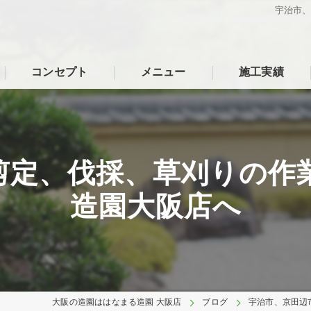
宇治市
コンセプト
メニュー
施工実績
剪定、伐採、草刈りの作
造園大阪店へ
大阪の造園ははなまる造園 大阪店
ブログ
宇治市、京田辺