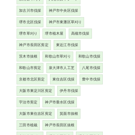
加古川市伐採
神戸市中央区伐採
堺市北区伐採
神戸市東灘区草刈り
堺市草刈り
堺市植木屋
高槻市伐採
神戸市長田区剪定
東近江市伐採
茨木市抜根
和歌山市草刈り
和歌山市伐採
和歌山市剪定
泉大津市人工芝
八尾市伐採
京都市北区剪定
東住吉区伐採
豊中市伐採
大阪市東淀川区剪定
伊丹市伐採
宇治市剪定
神戸市垂水区伐採
大阪市東住吉区剪定
箕面市抜根
三田市植栽
神戸市長田区抜根