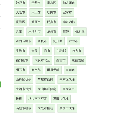
神戸市
伊丹市
垂水区
加古川市
大阪市
人工芝
吹田市
宝塚市
長田区
箕面市
門真市
南河内郡
兵庫
木津川市
尼崎市
庭師
植木屋
河内長野市
奈良市
淀川区
豊中市
生駒市
奈良
堺市
生駒郡
枚方市
福知山市
大阪市北区
西宮市
東住吉区
明石市
高市郡
田原元町
京都市
山科区伐採
芦屋市伐採
中京区伐採
宇治市伐採
大山崎町剪定
東大阪市
抜根
堺市南区剪定
三田市伐採
高槻市植栽
大阪市植栽
奈良市伐採