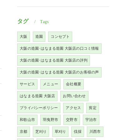
タグ
Tags
大阪
造園
コンセプト
大阪の造園･はなまる造園 大阪店の口コミ情報
大阪の造園･はなまる造園 大阪店の評判
大阪の造園･はなまる造園 大阪店のお客様の声
サービス
メニュー
会社概要
はなまる造園 大阪店
お問い合わせ
プライバシーポリシー
アクセス
剪定
和歌山市
羽曳野市
交野市
宇治市
京都
芝刈り
草刈り
伐採
川西市