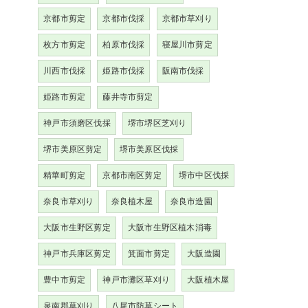
京都市剪定
京都市伐採
京都市草刈り
枚方市剪定
柏原市伐採
寝屋川市剪定
川西市伐採
姫路市伐採
阪南市伐採
姫路市剪定
藤井寺市剪定
神戸市須磨区伐採
堺市堺区芝刈り
堺市美原区剪定
堺市美原区伐採
精華町剪定
京都市南区剪定
堺市中区伐採
奈良市草刈り
奈良植木屋
奈良市造園
大阪市生野区剪定
大阪市生野区植木消毒
神戸市兵庫区剪定
箕面市剪定
大阪造園
豊中市剪定
神戸市灘区草刈り
大阪植木屋
泉南郡草刈り
八尾市防草シート