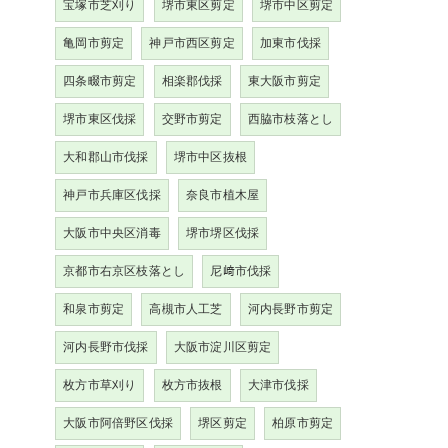
宝塚市芝刈り
堺市東区剪定
堺市中区剪定
亀岡市剪定
神戸市西区剪定
加東市伐採
四条畷市剪定
相楽郡伐採
東大阪市剪定
堺市東区伐採
交野市剪定
西脇市枝落とし
大和郡山市伐採
堺市中区抜根
神戸市兵庫区伐採
奈良市植木屋
大阪市中央区消毒
堺市堺区伐採
京都市右京区枝落とし
尼﨑市伐採
和泉市剪定
高槻市人工芝
河内長野市剪定
河内長野市伐採
大阪市淀川区剪定
枚方市草刈り
枚方市抜根
大津市伐採
大阪市阿倍野区伐採
堺区剪定
柏原市剪定