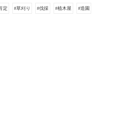
剪定
#草刈り
#伐採
#植木屋
#造園