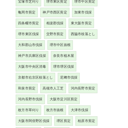
宝塚市芝刈り
堺市東区剪定
堺市中区剪定
亀岡市剪定
神戸市西区剪定
加東市伐採
四条畷市剪定
相楽郡伐採
東大阪市剪定
堺市東区伐採
交野市剪定
西脇市枝落とし
大和郡山市伐採
堺市中区抜根
神戸市兵庫区伐採
奈良市植木屋
大阪市中央区消毒
堺市堺区伐採
京都市右京区枝落とし
尼﨑市伐採
和泉市剪定
高槻市人工芝
河内長野市剪定
河内長野市伐採
大阪市淀川区剪定
枚方市草刈り
枚方市抜根
大津市伐採
大阪市阿倍野区伐採
堺区剪定
柏原市剪定