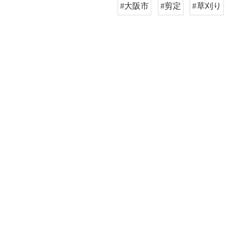
#大阪市
#剪定
#草刈り