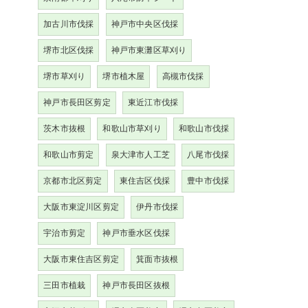
加古川市伐採
神戸市中央区伐採
堺市北区伐採
神戸市東灘区草刈り
堺市草刈り
堺市植木屋
高槻市伐採
神戸市長田区剪定
東近江市伐採
茨木市抜根
和歌山市草刈り
和歌山市伐採
和歌山市剪定
泉大津市人工芝
八尾市伐採
京都市北区剪定
東住吉区伐採
豊中市伐採
大阪市東淀川区剪定
伊丹市伐採
宇治市剪定
神戸市垂水区伐採
大阪市東住吉区剪定
箕面市抜根
三田市植栽
神戸市長田区抜根