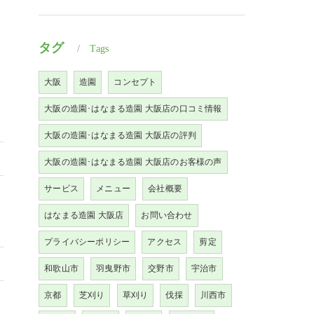
タグ
Tags
大阪
造園
コンセプト
大阪の造園･はなまる造園 大阪店の口コミ情報
大阪の造園･はなまる造園 大阪店の評判
大阪の造園･はなまる造園 大阪店のお客様の声
サービス
メニュー
会社概要
はなまる造園 大阪店
お問い合わせ
プライバシーポリシー
アクセス
剪定
和歌山市
羽曳野市
交野市
宇治市
京都
芝刈り
草刈り
伐採
川西市