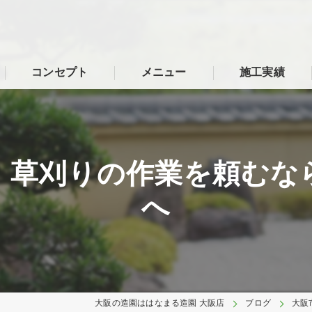
コンセプト
メニュー
施工実績
、草刈りの作業を頼むな
へ
大阪の造園ははなまる造園 大阪店
ブログ
大阪