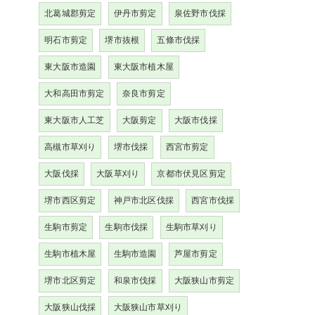
北葛城郡剪定
伊丹市剪定
泉佐野市伐採
明石市剪定
堺市抜根
五條市伐採
東大阪市造園
東大阪市植木屋
大和高田市剪定
奈良市剪定
東大阪市人工芝
大阪剪定
大阪市伐採
高槻市草刈り
堺市伐採
西宮市剪定
大阪伐採
大阪草刈り
京都市伏見区剪定
堺市西区剪定
神戸市北区伐採
西宮市伐採
生駒市剪定
生駒市伐採
生駒市草刈り
生駒市植木屋
生駒市造園
芦屋市剪定
堺市北区剪定
和泉市伐採
大阪狭山市剪定
大阪狭山伐採
大阪狭山市草刈り