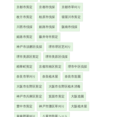
京都市剪定
京都市伐採
京都市草刈り
枚方市剪定
柏原市伐採
寝屋川市剪定
川西市伐採
姫路市伐採
阪南市伐採
姫路市剪定
藤井寺市剪定
神戸市須磨区伐採
堺市堺区芝刈り
堺市美原区剪定
堺市美原区伐採
精華町剪定
京都市南区剪定
堺市中区伐採
奈良市草刈り
奈良植木屋
奈良市造園
大阪市生野区剪定
大阪市生野区植木消毒
神戸市兵庫区剪定
箕面市剪定
大阪造園
豊中市剪定
神戸市灘区草刈り
大阪植木屋
泉南郡草刈り
八尾市防草シート