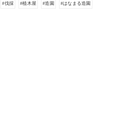
#伐採
#植木屋
#造園
#はなまる造園