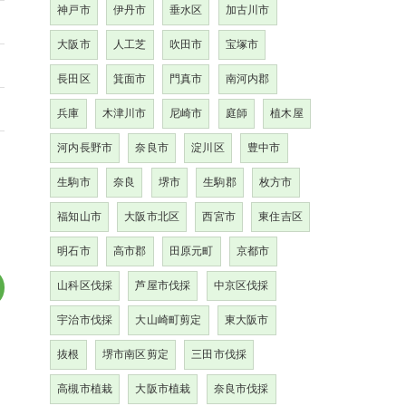
神戸市
伊丹市
垂水区
加古川市
大阪市
人工芝
吹田市
宝塚市
長田区
箕面市
門真市
南河内郡
兵庫
木津川市
尼崎市
庭師
植木屋
河内長野市
奈良市
淀川区
豊中市
生駒市
奈良
堺市
生駒郡
枚方市
福知山市
大阪市北区
西宮市
東住吉区
明石市
高市郡
田原元町
京都市
山科区伐採
芦屋市伐採
中京区伐採
宇治市伐採
大山崎町剪定
東大阪市
抜根
堺市南区剪定
三田市伐採
高槻市植栽
大阪市植栽
奈良市伐採