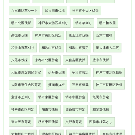
八尾市防草シート
加古川市伐採
神戸市中央区伐採
堺市北区伐採
神戸市東灘区草刈り
堺市草刈り
堺市植木屋
高槻市伐採
神戸市長田区剪定
東近江市伐採
茨木市抜根
和歌山市草刈り
和歌山市伐採
和歌山市剪定
泉大津市人工芝
八尾市伐採
京都市北区剪定
東住吉区伐採
豊中市伐採
大阪市東淀川区剪定
伊丹市伐採
宇治市剪定
神戸市垂水区伐採
大阪市東住吉区剪定
箕面市抜根
三田市植栽
神戸市長田区抜根
宝塚市芝刈り
堺市東区剪定
堺市中区剪定
亀岡市剪定
神戸市西区剪定
加東市伐採
四条畷市剪定
相楽郡伐採
東大阪市剪定
堺市東区伐採
交野市剪定
西脇市枝落とし
大和郡山市伐採
堺市中区抜根
神戸市兵庫区伐採
奈良市植木屋