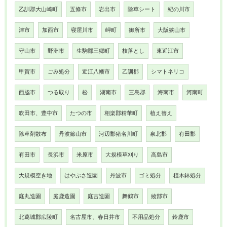
乙訓郡大山崎町
五條市
岩出市
除草シート
紀の川市
津市
加西市
寝屋川市
岬町
御所市
大阪狭山市
守山市
野洲市
生駒郡三郷町
枝落とし
東近江市
甲賀市
ごみ処分
近江八幡市
乙訓郡
シマトネリコ
西脇市
つる取り
松
湖南市
三島郡
海南市
河南町
吹田市、豊中市
たつの市
相楽郡精華町
植え替え
除草剤散布
丹波篠山市
河辺郡猪名川町
泉北郡
有田郡
有田市
長浜市
米原市
大規模草刈り
高島市
大規模空き地
はやぶさ造園
丹波市
ゴミ処分
植木鉢処分
庭丸造園
庭鹿造園
庭吉造園
舞鶴市
綾部市
北葛城郡広陵町
名古屋市、春日井市
不用品処分
鈴鹿市