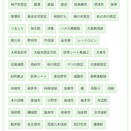
神戸市剪定
庭鹿
庭福
庭吉
四条畷市
摂津市
除草
東灘区
集合住宅剪定
桜枝打ち
梅の木剪定
松の木の剪定
つるとり
加古郡
消毒
ハチの巣駆除
大規模伐採
樫の木
野州市
竹伐採
金木犀
レッドロビン
大和高田市
大阪市西淀川区
防草シート敷施工
大東市
北葛城郡
高砂市
松の剪定
マツの剪定
大規模剪定
砂利敷き
防草シート
泉佐野市
城陽市
雀蜂巣駆除
赤穂市
桜井市
特殊伐採
加東市
棘
蔦取り
伐根
木の消毒
葛城市
小野市
姫城市
橋本市
河辺郡
海部郡
磯城郡
阪南市
泉南市
知多郡
京丹波町
船井郡
名古屋市
琵琶の木伐採
四日市市
播磨町