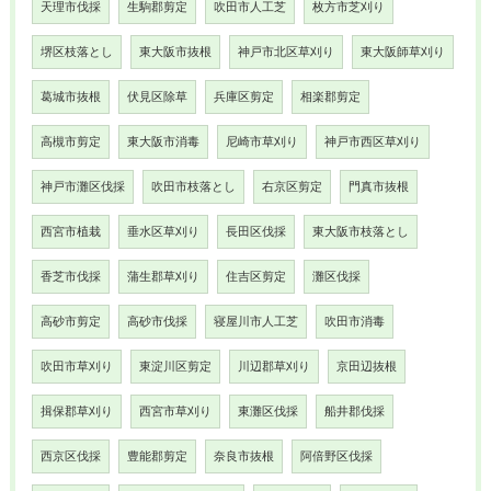
天理市伐採
生駒郡剪定
吹田市人工芝
枚方市芝刈り
堺区枝落とし
東大阪市抜根
神戸市北区草刈り
東大阪師草刈り
葛城市抜根
伏見区除草
兵庫区剪定
相楽郡剪定
高槻市剪定
東大阪市消毒
尼崎市草刈り
神戸市西区草刈り
神戸市灘区伐採
吹田市枝落とし
右京区剪定
門真市抜根
西宮市植栽
垂水区草刈り
長田区伐採
東大阪市枝落とし
香芝市伐採
蒲生郡草刈り
住吉区剪定
灘区伐採
高砂市剪定
高砂市伐採
寝屋川市人工芝
吹田市消毒
吹田市草刈り
東淀川区剪定
川辺郡草刈り
京田辺抜根
揖保郡草刈り
西宮市草刈り
東灘区伐採
船井郡伐採
西京区伐採
豊能郡剪定
奈良市抜根
阿倍野区伐採