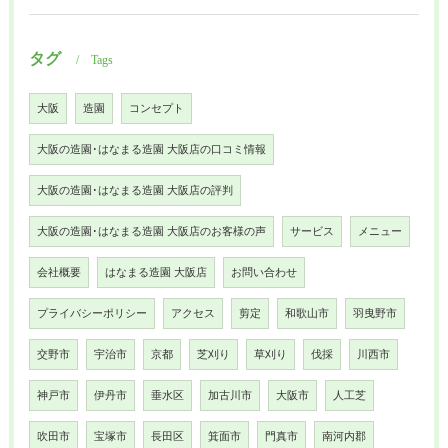
タグ
Tags
大阪
造園
コンセプト
大阪の造園･はなまる造園 大阪店の口コミ情報
大阪の造園･はなまる造園 大阪店の評判
大阪の造園･はなまる造園 大阪店のお客様の声
サービス
メニュー
会社概要
はなまる造園 大阪店
お問い合わせ
プライバシーポリシー
アクセス
剪定
和歌山市
羽曳野市
交野市
宇治市
京都
芝刈り
草刈り
伐採
川西市
神戸市
伊丹市
垂水区
加古川市
大阪市
人工芝
吹田市
宝塚市
長田区
箕面市
門真市
南河内郡