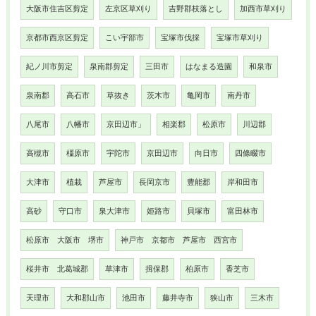
大阪市住吉区剪定
左京区草刈り
吉野郡枝落とし
加西市草刈り
京都市西京区剪定
こい宇部市
宝塚市伐採
宝塚市草刈り
紀ノ川市剪定
泉南郡剪定
三田市
はなまる造園
和泉市
泉南郡
高石市
草抜き
茨木市
亀岡市
南丹市
八尾市
八幡市
京田辺市」
相楽郡
松原市
川辺郡
高槻市
橿原市
宇陀市
京田辺市
向日市
四條畷市
大津市
植栽
芦屋市
長岡京市
豊能郡
岸和田市
高砂
守口市
泉大津市
姫路市
貝塚市
富田林市
松原市 大阪市 堺市
神戸市 京都市 芦屋市 西宮市
桜井市 北葛城郡
草津市
揖保郡
柏原市
香芝市
天理市
大和郡山市
池田市
藤井寺市
狭山市
三木市