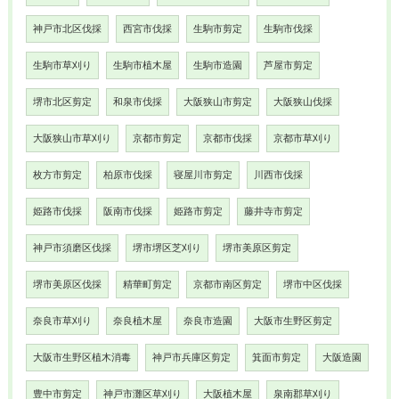
神戸市北区伐採
西宮市伐採
生駒市剪定
生駒市伐採
生駒市草刈り
生駒市植木屋
生駒市造園
芦屋市剪定
堺市北区剪定
和泉市伐採
大阪狭山市剪定
大阪狭山伐採
大阪狭山市草刈り
京都市剪定
京都市伐採
京都市草刈り
枚方市剪定
柏原市伐採
寝屋川市剪定
川西市伐採
姫路市伐採
阪南市伐採
姫路市剪定
藤井寺市剪定
神戸市須磨区伐採
堺市堺区芝刈り
堺市美原区剪定
堺市美原区伐採
精華町剪定
京都市南区剪定
堺市中区伐採
奈良市草刈り
奈良植木屋
奈良市造園
大阪市生野区剪定
大阪市生野区植木消毒
神戸市兵庫区剪定
箕面市剪定
大阪造園
豊中市剪定
神戸市灘区草刈り
大阪植木屋
泉南郡草刈り