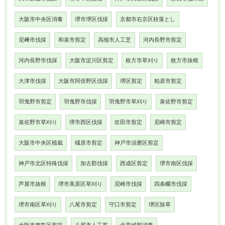
大阪市中央区消毒
堺市堺区伐採
京都市右京区枝落とし
尼﨑市伐採
和泉市剪定
高槻市人工芝
河内長野市剪定
河内長野市伐採
大阪市淀川区剪定
枚方市草刈り
枚方市抜根
大津市伐採
大阪市阿倍野区伐採
堺区剪定
柏原市剪定
羽曳野市剪定
羽曳野市伐採
羽曳野市草刈り
泉佐野市剪定
泉佐野市草刈り
堺市西区伐採
吹田市剪定
尼崎市剪定
大阪市中央区植栽
橿原市剪定
神戸市須磨区剪定
神戸市北区特殊伐採
加古郡伐採
西成区剪定
堺市南区伐採
芦屋市抜根
堺市美原区草刈り
尼崎市伐採
四条畷市伐採
堺市南区草刈り
八尾市剪定
守口市剪定
堺区除草