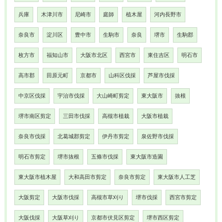
兵庫
木津川市
尼崎市
庭師
植木屋
河内長野市
奈良市
淀川区
豊中市
生駒市
奈良
堺市
生駒郡
枚方市
福知山市
大阪市北区
西宮市
東住吉区
明石市
高市郡
田原元町
京都市
山科区伐採
芦屋市伐採
中京区伐採
宇治市伐採
大山崎町剪定
東大阪市
抜根
堺市南区剪定
三田市伐採
高槻市植栽
大阪市植栽
奈良市伐採
北葛城郡剪定
伊丹市剪定
泉佐野市伐採
明石市剪定
堺市抜根
五條市伐採
東大阪市造園
東大阪市植木屋
大和高田市剪定
奈良市剪定
東大阪市人工芝
大阪剪定
大阪市伐採
高槻市草刈り
堺市伐採
西宮市剪定
大阪伐採
大阪草刈り
京都市伏見区剪定
堺市西区剪定