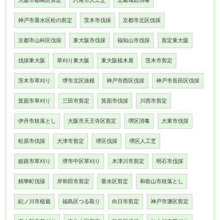
大阪市都島区剪定
八尾市人工芝
北葛城郡消毒
神戸市垂水区松の剪定
茨木市伐採
京都市北区伐採
京都市山科区伐採
東大阪市伐採
福知山市伐採
剪定東大阪
伐採東大阪
草刈り東大阪
東大阪植木屋
茨木市剪定
茨木市草刈り
堺市北区抜根
神戸市西区伐採
神戸市長田区伐採
箕面市草刈り
三田市剪定
箕面市伐採
川西市剪定
伊丹市枝落とし
大阪市天王寺区剪定
堺区消毒
大東市伐採
松原市伐採
大津市剪定
堺区伐採
堺区人工芝
姫路市草刈り
堺市中区草刈り
木津川市剪定
明石市伐採
精華町伐採
岸和田市剪定
垂水区剪定
和歌山市枝落とし
紀ノ川市植栽
福島区つる取り
向日市剪定
神戸市灘区剪定