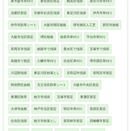
東大阪市草刈り
東住吉区剪定
鶴見区伐採
加古川市草刈り
須磨区剪定
京都市右京区伐採
東淀川区伐採
伊丹市草刈り
伊丹市防草シート
大阪市西区植栽
堺市南区人工芝
西宮市抜根
大阪市北区剪定
堺区植栽
柏原市草刈り
宇治市草刈り
長岡京市伐採
姫路市で伐採
垂水区で伐採
宝塚市で伐採
高槻市で剪定
八幡市草刈り
住吉区草刈り
堺市西区草刈り
川辺郡伐採
東淀川区枝落とし
京田辺市伐採
長岡京市剪定
阿倍野区抜根
天王寺区防草シート
大阪市中央区剪定
東灘区除草
枚方市伐採
宝塚市剪定
東灘区剪定
大津市抜根
神戸市北区剪定
明石市草刈り
長田区剪定
住吉区伐採
枚方市枝落とし
富田林市剪定
四條畷市剪定