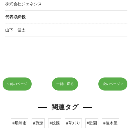
株式会社ジェネシス
代表取締役
山下 健太
< 前のページ
一覧に戻る
次のページ >
関連タグ
#尼崎市
#剪定
#伐採
#草刈り
#造園
#植木屋