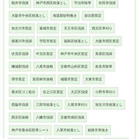
桜井市伐採
神戸市西区枝落とし
宇治市除草
吹田市伐採
大阪市中央区枝落とし
相楽郡砂利敷き
加古郡剪定
加古川市剪定
葛城市剪定
天王寺区伐採
西京区草刈り
寝屋川市伐採
宇陀市剪定
福島区枝落とし
大阪市西区剪定
伏見区伐採
中京区剪定
神戸市中央区剪定
美原区伐採
磯城郡伐採
八尾市抜根
京都市山科区剪定
奈良市除草
堺市剪定
富田林市抜根
城陽市剪定
大東市剪定
垂水区ゴミ処分
住之江区剪定
大正区伐採
小野市草刈り
西脇市伐採
三田市枝落とし
八尾市草刈り
加古川市枝落とし
西京区抜根
八幡市伐採
京都市南区伐採
神戸市垂水区防草シート
八尾市枝落とし
姫路市草抜き