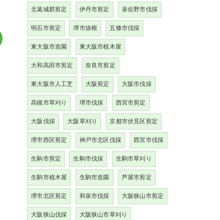
北葛城郡剪定
伊丹市剪定
泉佐野市伐採
明石市剪定
堺市抜根
五條市伐採
東大阪市造園
東大阪市植木屋
大和高田市剪定
奈良市剪定
東大阪市人工芝
大阪剪定
大阪市伐採
高槻市草刈り
堺市伐採
西宮市剪定
大阪伐採
大阪草刈り
京都市伏見区剪定
堺市西区剪定
神戸市北区伐採
西宮市伐採
生駒市剪定
生駒市伐採
生駒市草刈り
生駒市植木屋
生駒市造園
芦屋市剪定
堺市北区剪定
和泉市伐採
大阪狭山市剪定
大阪狭山伐採
大阪狭山市草刈り