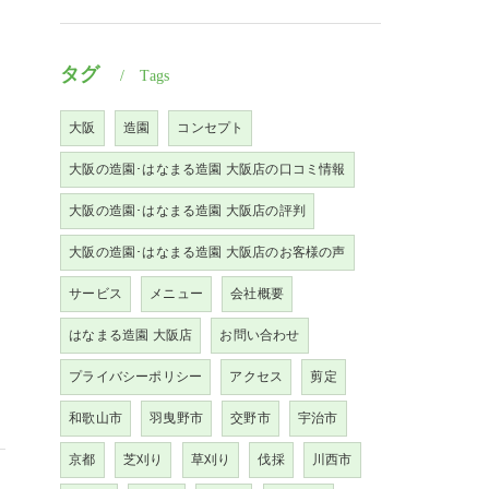
タグ
Tags
大阪
造園
コンセプト
大阪の造園･はなまる造園 大阪店の口コミ情報
大阪の造園･はなまる造園 大阪店の評判
大阪の造園･はなまる造園 大阪店のお客様の声
サービス
メニュー
会社概要
はなまる造園 大阪店
お問い合わせ
プライバシーポリシー
アクセス
剪定
和歌山市
羽曳野市
交野市
宇治市
京都
芝刈り
草刈り
伐採
川西市