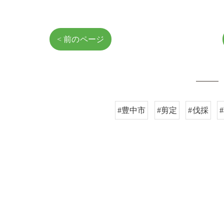
< 前のページ
#豊中市
#剪定
#伐採