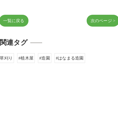
一覧に戻る
次のページ >
関連タグ
#草刈り
#植木屋
#造園
#はなまる造園