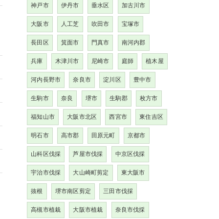
神戸市
伊丹市
垂水区
加古川市
大阪市
人工芝
吹田市
宝塚市
長田区
箕面市
門真市
南河内郡
兵庫
木津川市
尼崎市
庭師
植木屋
河内長野市
奈良市
淀川区
豊中市
生駒市
奈良
堺市
生駒郡
枚方市
福知山市
大阪市北区
西宮市
東住吉区
明石市
高市郡
田原元町
京都市
山科区伐採
芦屋市伐採
中京区伐採
宇治市伐採
大山崎町剪定
東大阪市
抜根
堺市南区剪定
三田市伐採
高槻市植栽
大阪市植栽
奈良市伐採