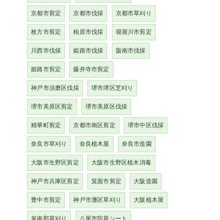
京都市剪定
京都市伐採
京都市草刈り
枚方市剪定
柏原市伐採
寝屋川市剪定
川西市伐採
姫路市伐採
阪南市伐採
姫路市剪定
藤井寺市剪定
神戸市須磨区伐採
堺市堺区芝刈り
堺市美原区剪定
堺市美原区伐採
精華町剪定
京都市南区剪定
堺市中区伐採
奈良市草刈り
奈良植木屋
奈良市造園
大阪市生野区剪定
大阪市生野区植木消毒
神戸市兵庫区剪定
箕面市剪定
大阪造園
豊中市剪定
神戸市灘区草刈り
大阪植木屋
泉南郡草刈り
八尾市防草シート