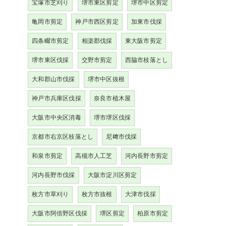
宝塚市芝刈り
堺市東区剪定
堺市中区剪定
亀岡市剪定
神戸市西区剪定
加東市伐採
四条畷市剪定
相楽郡伐採
東大阪市剪定
堺市東区伐採
交野市剪定
西脇市枝落とし
大和郡山市伐採
堺市中区抜根
神戸市兵庫区伐採
奈良市植木屋
大阪市中央区消毒
堺市堺区伐採
京都市右京区枝落とし
尼﨑市伐採
和泉市剪定
高槻市人工芝
河内長野市剪定
河内長野市伐採
大阪市淀川区剪定
枚方市草刈り
枚方市抜根
大津市伐採
大阪市阿倍野区伐採
堺区剪定
柏原市剪定