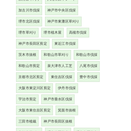
加古川市伐採
神戸市中央区伐採
堺市北区伐採
神戸市東灘区草刈り
堺市草刈り
堺市植木屋
高槻市伐採
神戸市長田区剪定
東近江市伐採
茨木市抜根
和歌山市草刈り
和歌山市伐採
和歌山市剪定
泉大津市人工芝
八尾市伐採
京都市北区剪定
東住吉区伐採
豊中市伐採
大阪市東淀川区剪定
伊丹市伐採
宇治市剪定
神戸市垂水区伐採
大阪市東住吉区剪定
箕面市抜根
三田市植栽
神戸市長田区抜根