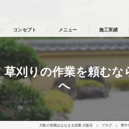
コンセプト
メニュー
施工実績
、草刈りの作業を頼むな
へ
大阪の造園ははなまる造園 大阪店
ブログ
豊中