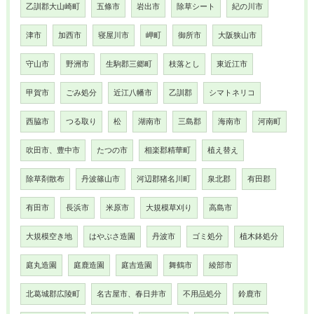
乙訓郡大山崎町
五條市
岩出市
除草シート
紀の川市
津市
加西市
寝屋川市
岬町
御所市
大阪狭山市
守山市
野洲市
生駒郡三郷町
枝落とし
東近江市
甲賀市
ごみ処分
近江八幡市
乙訓郡
シマトネリコ
西脇市
つる取り
松
湖南市
三島郡
海南市
河南町
吹田市、豊中市
たつの市
相楽郡精華町
植え替え
除草剤散布
丹波篠山市
河辺郡猪名川町
泉北郡
有田郡
有田市
長浜市
米原市
大規模草刈り
高島市
大規模空き地
はやぶさ造園
丹波市
ゴミ処分
植木鉢処分
庭丸造園
庭鹿造園
庭吉造園
舞鶴市
綾部市
北葛城郡広陵町
名古屋市、春日井市
不用品処分
鈴鹿市