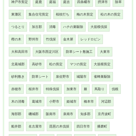
神戸市剪定
庭鹿
庭福
庭吉
四条畷市
摂津市
除草
東灘区
集合住宅剪定
桜枝打ち
梅の木剪定
松の木の剪定
つるとり
加古郡
消毒
ハチの巣駆除
大規模伐採
樫の木
野州市
竹伐採
金木犀
レッドロビン
大和高田市
大阪市西淀川区
防草シート敷施工
大東市
北葛城郡
高砂市
松の剪定
マツの剪定
大規模剪定
砂利敷き
防草シート
泉佐野市
城陽市
雀蜂巣駆除
赤穂市
桜井市
特殊伐採
加東市
棘
蔦取り
伐根
木の消毒
葛城市
小野市
姫城市
橋本市
河辺郡
海部郡
磯城郡
阪南市
泉南市
知多郡
京丹波町
船井郡
名古屋市
琵琶の木伐採
四日市市
播磨町