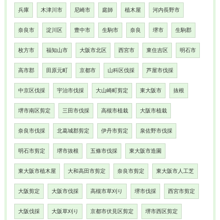
兵庫
木津川市
尼崎市
庭師
植木屋
河内長野市
奈良市
淀川区
豊中市
生駒市
奈良
堺市
生駒郡
枚方市
福知山市
大阪市北区
西宮市
東住吉区
明石市
高市郡
田原元町
京都市
山科区伐採
芦屋市伐採
中京区伐採
宇治市伐採
大山崎町剪定
東大阪市
抜根
堺市南区剪定
三田市伐採
高槻市植栽
大阪市植栽
奈良市伐採
北葛城郡剪定
伊丹市剪定
泉佐野市伐採
明石市剪定
堺市抜根
五條市伐採
東大阪市造園
東大阪市植木屋
大和高田市剪定
奈良市剪定
東大阪市人工芝
大阪剪定
大阪市伐採
高槻市草刈り
堺市伐採
西宮市剪定
大阪伐採
大阪草刈り
京都市伏見区剪定
堺市西区剪定