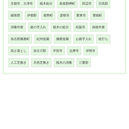
京都市、大津市
植木処分
泉南郡岬町
田辺市
日高郡
綴喜郡
伊都郡
能勢町
彦根市
栗東市
豊能町
消毒作業
庭の手入れ
植木の処分
松阪市
抜根作業
加古郡播磨町
紀州造園
播磨造園
お庭手入れ
枝打ち
高さ落とし
加古川郡
半田市
志摩市
伊勢市
人工芝敷き
天然芝敷き
植木の消毒
三重郡