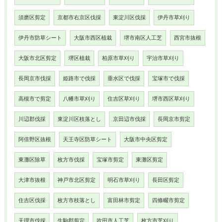
須磨区剪定
京都市右京区伐採
東淀川区伐採
伊丹市草刈り
伊丹市防草シート
大阪市西区植栽
堺市南区人工芝
西宮市抜根
大阪市北区剪定
堺区植栽
柏原市草刈り
宇治市草刈り
長岡京市伐採
姫路市で伐採
垂水区で伐採
宝塚市で伐採
高槻市で剪定
八幡市草刈り
住吉区草刈り
堺市西区草刈り
川辺郡伐採
東淀川区枝落とし
京田辺市伐採
長岡京市剪定
阿倍野区抜根
天王寺区防草シート
大阪市中央区剪定
東灘区除草
枚方市伐採
宝塚市剪定
東灘区剪定
大津市抜根
神戸市北区剪定
明石市草刈り
長田区剪定
住吉区伐採
枚方市枝落とし
富田林市剪定
四條畷市剪定
天理市伐採
生駒郡剪定
吹田市人工芝
枚方市芝刈り