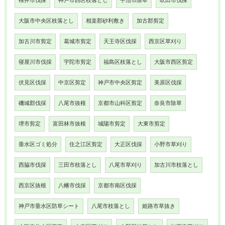
桜井市伐採
神戸市西区枝落とし
宇治市除草
吹田市伐採
大阪市中央区枝落とし
相楽郡砂利敷き
加古郡剪定
加古川市剪定
葛城市剪定
天王寺区伐採
西京区草刈り
寝屋川市伐採
宇陀市剪定
福島区枝落とし
大阪市西区剪定
伏見区伐採
中京区剪定
神戸市中央区剪定
美原区伐採
磯城郡伐採
八尾市抜根
京都市山科区剪定
奈良市除草
堺市剪定
富田林市抜根
城陽市剪定
大東市剪定
垂水区ゴミ処分
住之江区剪定
大正区伐採
小野市草刈り
西脇市伐採
三田市枝落とし
八尾市草刈り
加古川市枝落とし
西京区抜根
八幡市伐採
京都市南区伐採
神戸市垂水区防草シート
八尾市枝落とし
姫路市草抜き