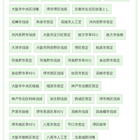
大阪市中央区消毒
堺市堺区伐採
京都市右京区枝落とし
尼﨑市伐採
和泉市剪定
高槻市人工芝
河内長野市剪定
河内長野市伐採
大阪市淀川区剪定
枚方市草刈り
枚方市抜根
大津市伐採
大阪市阿倍野区伐採
堺区剪定
柏原市剪定
羽曳野市剪定
羽曳野市伐採
羽曳野市草刈り
泉佐野市剪定
泉佐野市草刈り
堺市西区伐採
吹田市剪定
尼崎市剪定
大阪市中央区植栽
橿原市剪定
神戸市須磨区剪定
神戸市北区特殊伐採
加古郡伐採
西成区剪定
堺市南区伐採
芦屋市抜根
堺市美原区草刈り
尼崎市伐採
四条畷市伐採
堺市南区草刈り
八尾市剪定
守口市剪定
堺区除草
大阪市都島区剪定
八尾市人工芝
北葛城郡消毒