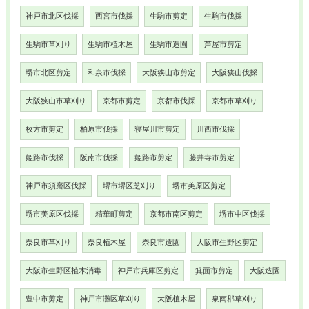
神戸市北区伐採
西宮市伐採
生駒市剪定
生駒市伐採
生駒市草刈り
生駒市植木屋
生駒市造園
芦屋市剪定
堺市北区剪定
和泉市伐採
大阪狭山市剪定
大阪狭山伐採
大阪狭山市草刈り
京都市剪定
京都市伐採
京都市草刈り
枚方市剪定
柏原市伐採
寝屋川市剪定
川西市伐採
姫路市伐採
阪南市伐採
姫路市剪定
藤井寺市剪定
神戸市須磨区伐採
堺市堺区芝刈り
堺市美原区剪定
堺市美原区伐採
精華町剪定
京都市南区剪定
堺市中区伐採
奈良市草刈り
奈良植木屋
奈良市造園
大阪市生野区剪定
大阪市生野区植木消毒
神戸市兵庫区剪定
箕面市剪定
大阪造園
豊中市剪定
神戸市灘区草刈り
大阪植木屋
泉南郡草刈り