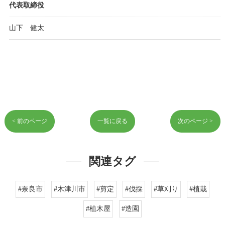
代表取締役
山下 健太
< 前のページ
一覧に戻る
次のページ >
関連タグ
#奈良市
#木津川市
#剪定
#伐採
#草刈り
#植栽
#植木屋
#造園