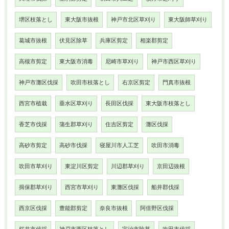
堺区枝落とし
東大阪市抜根
神戸市北区草刈り
東大阪師草刈り
葛城市抜根
伏見区除草
兵庫区剪定
相楽郡剪定
高槻市剪定
東大阪市消毒
尼崎市草刈り
神戸市西区草刈り
神戸市灘区伐採
吹田市枝落とし
右京区剪定
門真市抜根
西宮市植栽
垂水区草刈り
長田区伐採
東大阪市枝落とし
香芝市伐採
蒲生郡草刈り
住吉区剪定
灘区伐採
高砂市剪定
高砂市伐採
寝屋川市人工芝
吹田市消毒
吹田市草刈り
東淀川区剪定
川辺郡草刈り
京田辺抜根
揖保郡草刈り
西宮市草刈り
東灘区伐採
船井郡伐採
西京区伐採
豊能郡剪定
奈良市抜根
阿倍野区伐採