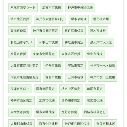
八尾市防草シート
加古川市伐採
神戸市中央区伐採
堺市北区伐採
神戸市東灘区草刈り
堺市草刈り
堺市植木屋
高槻市伐採
神戸市長田区剪定
東近江市伐採
茨木市抜根
和歌山市草刈り
和歌山市伐採
和歌山市剪定
泉大津市人工芝
八尾市伐採
京都市北区剪定
東住吉区伐採
豊中市伐採
大阪市東淀川区剪定
伊丹市伐採
宇治市剪定
神戸市垂水区伐採
大阪市東住吉区剪定
箕面市抜根
三田市植栽
神戸市長田区抜根
宝塚市芝刈り
堺市東区剪定
堺市中区剪定
亀岡市剪定
神戸市西区剪定
加東市伐採
四条畷市剪定
相楽郡伐採
東大阪市剪定
堺市東区伐採
交野市剪定
西脇市枝落とし
大和郡山市伐採
堺市中区抜根
神戸市兵庫区伐採
奈良市植木屋