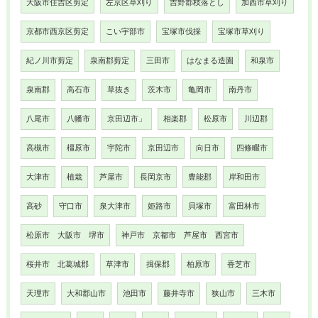
大阪市住吉区剪定
左京区草刈り
吉野郡枝落とし
加西市草刈り
京都市西京区剪定
こい宇部市
宝塚市伐採
宝塚市草刈り
紀ノ川市剪定
泉南郡剪定
三田市
はなまる造園
和泉市
泉南郡
高石市
草抜き
茨木市
亀岡市
南丹市
八尾市
八幡市
京田辺市」
相楽郡
松原市
川辺郡
高槻市
橿原市
宇陀市
京田辺市
向日市
四條畷市
大津市
植栽
芦屋市
長岡京市
豊能郡
岸和田市
高砂
守口市
泉大津市
姫路市
貝塚市
富田林市
松原市 大阪市 堺市
神戸市 京都市 芦屋市 西宮市
桜井市 北葛城郡
草津市
揖保郡
柏原市
香芝市
天理市
大和郡山市
池田市
藤井寺市
狭山市
三木市