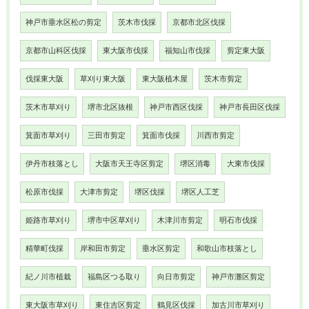
神戸市垂水区松の剪定
茨木市伐採
京都市北区伐採
京都市山科区伐採
東大阪市伐採
福知山市伐採
剪定東大阪
伐採東大阪
草刈り東大阪
東大阪植木屋
茨木市剪定
茨木市草刈り
堺市北区抜根
神戸市西区伐採
神戸市長田区伐採
箕面市草刈り
三田市剪定
箕面市伐採
川西市剪定
伊丹市枝落とし
大阪市天王寺区剪定
堺区消毒
大東市伐採
松原市伐採
大津市剪定
堺区伐採
堺区人工芝
姫路市草刈り
堺市中区草刈り
木津川市剪定
明石市伐採
精華町伐採
岸和田市剪定
垂水区剪定
和歌山市枝落とし
紀ノ川市植栽
福島区つる取り
向日市剪定
神戸市灘区剪定
東大阪市草刈り
東住吉区剪定
鶴見区伐採
加古川市草刈り