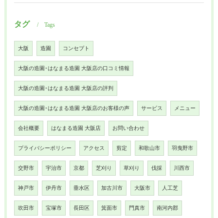
タグ
Tags
大阪
造園
コンセプト
大阪の造園･はなまる造園 大阪店の口コミ情報
大阪の造園･はなまる造園 大阪店の評判
大阪の造園･はなまる造園 大阪店のお客様の声
サービス
メニュー
会社概要
はなまる造園 大阪店
お問い合わせ
プライバシーポリシー
アクセス
剪定
和歌山市
羽曳野市
交野市
宇治市
京都
芝刈り
草刈り
伐採
川西市
神戸市
伊丹市
垂水区
加古川市
大阪市
人工芝
吹田市
宝塚市
長田区
箕面市
門真市
南河内郡