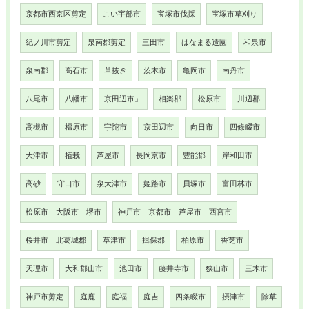
京都市西京区剪定
こい宇部市
宝塚市伐採
宝塚市草刈り
紀ノ川市剪定
泉南郡剪定
三田市
はなまる造園
和泉市
泉南郡
高石市
草抜き
茨木市
亀岡市
南丹市
八尾市
八幡市
京田辺市」
相楽郡
松原市
川辺郡
高槻市
橿原市
宇陀市
京田辺市
向日市
四條畷市
大津市
植栽
芦屋市
長岡京市
豊能郡
岸和田市
高砂
守口市
泉大津市
姫路市
貝塚市
富田林市
松原市 大阪市 堺市
神戸市 京都市 芦屋市 西宮市
桜井市 北葛城郡
草津市
揖保郡
柏原市
香芝市
天理市
大和郡山市
池田市
藤井寺市
狭山市
三木市
神戸市剪定
庭鹿
庭福
庭吉
四条畷市
摂津市
除草