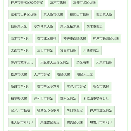
神戸市垂水区松の剪定
茨木市伐採
京都市北区伐採
京都市山科区伐採
東大阪市伐採
福知山市伐採
剪定東大阪
伐採東大阪
草刈り東大阪
東大阪植木屋
茨木市剪定
茨木市草刈り
堺市北区抜根
神戸市西区伐採
神戸市長田区伐採
箕面市草刈り
三田市剪定
箕面市伐採
川西市剪定
伊丹市枝落とし
大阪市天王寺区剪定
堺区消毒
大東市伐採
松原市伐採
大津市剪定
堺区伐採
堺区人工芝
姫路市草刈り
堺市中区草刈り
木津川市剪定
明石市伐採
精華町伐採
岸和田市剪定
垂水区剪定
和歌山市枝落とし
紀ノ川市植栽
福島区つる取り
向日市剪定
神戸市灘区剪定
東大阪市草刈り
東住吉区剪定
鶴見区伐採
加古川市草刈り