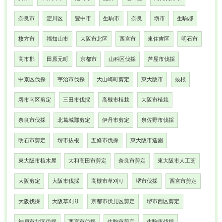
奈良市
淀川区
豊中市
生駒市
奈良
堺市
生駒郡
枚方市
福知山市
大阪市北区
西宮市
東住吉区
明石市
高市郡
田原元町
京都市
山科区伐採
芦屋市伐採
中京区伐採
宇治市伐採
大山崎町剪定
東大阪市
抜根
堺市南区剪定
三田市伐採
高槻市植栽
大阪市植栽
奈良市伐採
北葛城郡剪定
伊丹市剪定
泉佐野市伐採
明石市剪定
堺市抜根
五條市伐採
東大阪市造園
東大阪市植木屋
大和高田市剪定
奈良市剪定
東大阪市人工芝
大阪剪定
大阪市伐採
高槻市草刈り
堺市伐採
西宮市剪定
大阪伐採
大阪草刈り
京都市伏見区剪定
堺市西区剪定
神戸市北区伐採
西宮市伐採
生駒市剪定
生駒市伐採