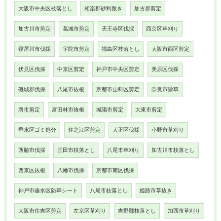
大阪市中央区枝落とし
相楽郡砂利敷き
加古郡剪定
加古川市剪定
葛城市剪定
天王寺区伐採
西京区草刈り
寝屋川市伐採
宇陀市剪定
福島区枝落とし
大阪市西区剪定
伏見区伐採
中京区剪定
神戸市中央区剪定
美原区伐採
磯城郡伐採
八尾市抜根
京都市山科区剪定
奈良市除草
堺市剪定
富田林市抜根
城陽市剪定
大東市剪定
垂水区ゴミ処分
住之江区剪定
大正区伐採
小野市草刈り
西脇市伐採
三田市枝落とし
八尾市草刈り
加古川市枝落とし
西京区抜根
八幡市伐採
京都市南区伐採
神戸市垂水区防草シート
八尾市枝落とし
姫路市草抜き
大阪市住吉区剪定
左京区草刈り
吉野郡枝落とし
加西市草刈り