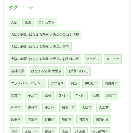
タグ
Tags
大阪
造園
コンセプト
大阪の造園･はなまる造園 大阪店の口コミ情報
大阪の造園･はなまる造園 大阪店の評判
大阪の造園･はなまる造園 大阪店のお客様の声
サービス
メニュー
会社概要
はなまる造園 大阪店
お問い合わせ
プライバシーポリシー
アクセス
剪定
和歌山市
羽曳野市
交野市
宇治市
京都
芝刈り
草刈り
伐採
川西市
神戸市
伊丹市
垂水区
加古川市
大阪市
人工芝
吹田市
宝塚市
長田区
箕面市
門真市
南河内郡
兵庫
木津川市
尼崎市
庭師
植木屋
河内長野市