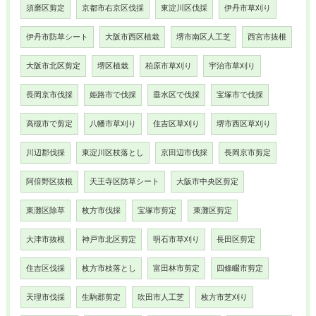
須磨区剪定
京都市右京区伐採
東淀川区伐採
伊丹市草刈り
伊丹市防草シート
大阪市西区植栽
堺市南区人工芝
西宮市抜根
大阪市北区剪定
堺区植栽
柏原市草刈り
宇治市草刈り
長岡京市伐採
姫路市で伐採
垂水区で伐採
宝塚市で伐採
高槻市で剪定
八幡市草刈り
住吉区草刈り
堺市西区草刈り
川辺郡伐採
東淀川区枝落とし
京田辺市伐採
長岡京市剪定
阿倍野区抜根
天王寺区防草シート
大阪市中央区剪定
東灘区除草
枚方市伐採
宝塚市剪定
東灘区剪定
大津市抜根
神戸市北区剪定
明石市草刈り
長田区剪定
住吉区伐採
枚方市枝落とし
富田林市剪定
四條畷市剪定
天理市伐採
生駒郡剪定
吹田市人工芝
枚方市芝刈り