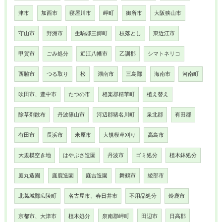
津市
加西市
寝屋川市
岬町
御所市
大阪狭山市
守山市
野洲市
生駒郡三郷町
枝落とし
東近江市
甲賀市
ごみ処分
近江八幡市
乙訓郡
シマトネリコ
西脇市
つる取り
松
湖南市
三島郡
海南市
河南町
吹田市、豊中市
たつの市
相楽郡精華町
植え替え
除草剤散布
丹波篠山市
河辺郡猪名川町
泉北郡
有田郡
有田市
長浜市
米原市
大規模草刈り
高島市
大規模空き地
はやぶさ造園
丹波市
ゴミ処分
植木鉢処分
庭丸造園
庭鹿造園
庭吉造園
舞鶴市
綾部市
北葛城郡広陵町
名古屋市、春日井市
不用品処分
鈴鹿市
京都市、大津市
植木処分
泉南郡岬町
田辺市
日高郡