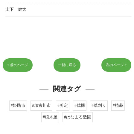
山下 健太
< 前のページ
一覧に戻る
次のページ >
関連タグ
#姫路市
#加古川市
#剪定
#伐採
#草刈り
#植栽
#植木屋
#はなまる造園