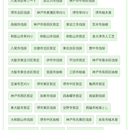
八尾市防草シート
加古川市伐採
神戸市中央区伐採
堺市北区伐採
神戸市東灘区草刈り
堺市草刈り
堺市植木屋
高槻市伐採
神戸市長田区剪定
東近江市伐採
茨木市抜根
和歌山市草刈り
和歌山市伐採
和歌山市剪定
泉大津市人工芝
八尾市伐採
京都市北区剪定
東住吉区伐採
豊中市伐採
大阪市東淀川区剪定
伊丹市伐採
宇治市剪定
神戸市垂水区伐採
大阪市東住吉区剪定
箕面市抜根
三田市植栽
神戸市長田区抜根
宝塚市芝刈り
堺市東区剪定
堺市中区剪定
亀岡市剪定
神戸市西区剪定
加東市伐採
四条畷市剪定
相楽郡伐採
東大阪市剪定
堺市東区伐採
交野市剪定
西脇市枝落とし
大和郡山市伐採
堺市中区抜根
神戸市兵庫区伐採
奈良市植木屋