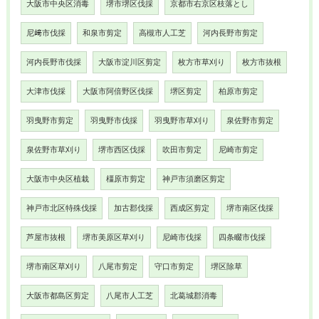
大阪市中央区消毒
堺市堺区伐採
京都市右京区枝落とし
尼﨑市伐採
和泉市剪定
高槻市人工芝
河内長野市剪定
河内長野市伐採
大阪市淀川区剪定
枚方市草刈り
枚方市抜根
大津市伐採
大阪市阿倍野区伐採
堺区剪定
柏原市剪定
羽曳野市剪定
羽曳野市伐採
羽曳野市草刈り
泉佐野市剪定
泉佐野市草刈り
堺市西区伐採
吹田市剪定
尼崎市剪定
大阪市中央区植栽
橿原市剪定
神戸市須磨区剪定
神戸市北区特殊伐採
加古郡伐採
西成区剪定
堺市南区伐採
芦屋市抜根
堺市美原区草刈り
尼崎市伐採
四条畷市伐採
堺市南区草刈り
八尾市剪定
守口市剪定
堺区除草
大阪市都島区剪定
八尾市人工芝
北葛城郡消毒