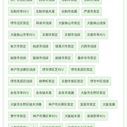
生駒市草刈り
生駒市植木屋
生駒市造園
芦屋市剪定
堺市北区剪定
和泉市伐採
大阪狭山市剪定
大阪狭山伐採
大阪狭山市草刈り
京都市剪定
京都市伐採
京都市草刈り
枚方市剪定
柏原市伐採
寝屋川市剪定
川西市伐採
姫路市伐採
阪南市伐採
姫路市剪定
藤井寺市剪定
神戸市須磨区伐採
堺市堺区芝刈り
堺市美原区剪定
堺市美原区伐採
精華町剪定
京都市南区剪定
堺市中区伐採
奈良市草刈り
奈良植木屋
奈良市造園
大阪市生野区剪定
大阪市生野区植木消毒
神戸市兵庫区剪定
箕面市剪定
大阪造園
豊中市剪定
神戸市灘区草刈り
大阪植木屋
泉南郡草刈り