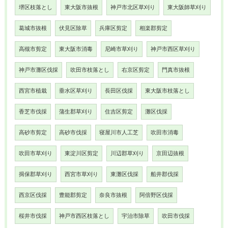
堺区枝落とし
東大阪市抜根
神戸市北区草刈り
東大阪師草刈り
葛城市抜根
伏見区除草
兵庫区剪定
相楽郡剪定
高槻市剪定
東大阪市消毒
尼崎市草刈り
神戸市西区草刈り
神戸市灘区伐採
吹田市枝落とし
右京区剪定
門真市抜根
西宮市植栽
垂水区草刈り
長田区伐採
東大阪市枝落とし
香芝市伐採
蒲生郡草刈り
住吉区剪定
灘区伐採
高砂市剪定
高砂市伐採
寝屋川市人工芝
吹田市消毒
吹田市草刈り
東淀川区剪定
川辺郡草刈り
京田辺抜根
揖保郡草刈り
西宮市草刈り
東灘区伐採
船井郡伐採
西京区伐採
豊能郡剪定
奈良市抜根
阿倍野区伐採
桜井市伐採
神戸市西区枝落とし
宇治市除草
吹田市伐採