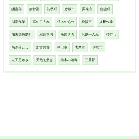
綴喜郡
伊都郡
能勢町
彦根市
栗東市
豊能町
消毒作業
庭の手入れ
植木の処分
松阪市
抜根作業
加古郡播磨町
紀州造園
播磨造園
お庭手入れ
枝打ち
高さ落とし
加古川郡
半田市
志摩市
伊勢市
人工芝敷き
天然芝敷き
植木の消毒
三重郡