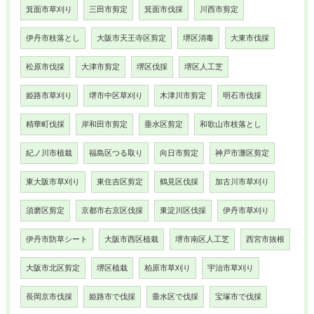
箕面市草刈り
三田市剪定
箕面市伐採
川西市剪定
伊丹市枝落とし
大阪市天王寺区剪定
堺区消毒
大東市伐採
松原市伐採
大津市剪定
堺区伐採
堺区人工芝
姫路市草刈り
堺市中区草刈り
木津川市剪定
明石市伐採
精華町伐採
岸和田市剪定
垂水区剪定
和歌山市枝落とし
紀ノ川市植栽
福島区つる取り
向日市剪定
神戸市灘区剪定
東大阪市草刈り
東住吉区剪定
鶴見区伐採
加古川市草刈り
須磨区剪定
京都市右京区伐採
東淀川区伐採
伊丹市草刈り
伊丹市防草シート
大阪市西区植栽
堺市南区人工芝
西宮市抜根
大阪市北区剪定
堺区植栽
柏原市草刈り
宇治市草刈り
長岡京市伐採
姫路市で伐採
垂水区で伐採
宝塚市で伐採