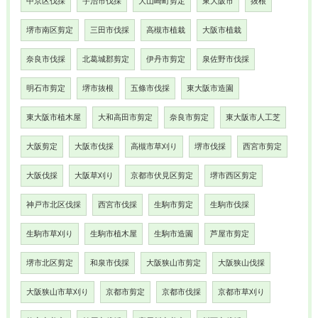
中京区伐採
宇治市伐採
大山崎町剪定
東大阪市
抜根
堺市南区剪定
三田市伐採
高槻市植栽
大阪市植栽
奈良市伐採
北葛城郡剪定
伊丹市剪定
泉佐野市伐採
明石市剪定
堺市抜根
五條市伐採
東大阪市造園
東大阪市植木屋
大和高田市剪定
奈良市剪定
東大阪市人工芝
大阪剪定
大阪市伐採
高槻市草刈り
堺市伐採
西宮市剪定
大阪伐採
大阪草刈り
京都市伏見区剪定
堺市西区剪定
神戸市北区伐採
西宮市伐採
生駒市剪定
生駒市伐採
生駒市草刈り
生駒市植木屋
生駒市造園
芦屋市剪定
堺市北区剪定
和泉市伐採
大阪狭山市剪定
大阪狭山伐採
大阪狭山市草刈り
京都市剪定
京都市伐採
京都市草刈り