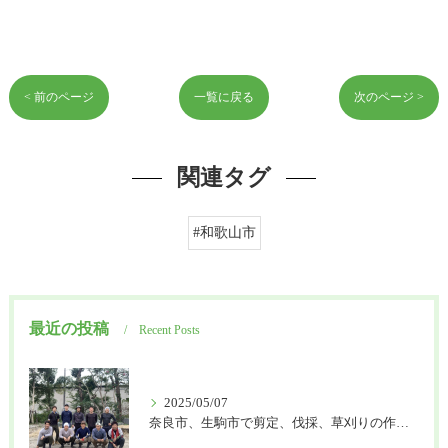
< 前のページ
一覧に戻る
次のページ >
関連タグ
#和歌山市
最近の投稿
Recent Posts
2025/05/07
奈良市、生駒市で剪定、伐採、草刈りの作業を頼むなら はなまる造園