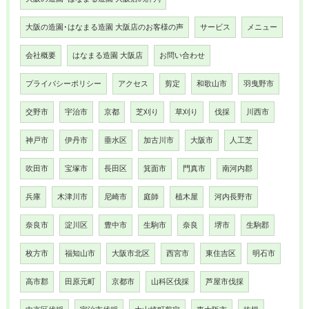
大阪の造園･はなまる造園 大阪店のお客様の声
サービス
メニュー
会社概要
はなまる造園 大阪店
お問い合わせ
プライバシーポリシー
アクセス
剪定
和歌山市
羽曳野市
交野市
宇治市
京都
芝刈り
草刈り
伐採
川西市
神戸市
伊丹市
垂水区
加古川市
大阪市
人工芝
吹田市
宝塚市
長田区
箕面市
門真市
南河内郡
兵庫
木津川市
尼崎市
庭師
植木屋
河内長野市
奈良市
淀川区
豊中市
生駒市
奈良
堺市
生駒郡
枚方市
福知山市
大阪市北区
西宮市
東住吉区
明石市
高市郡
田原元町
京都市
山科区伐採
芦屋市伐採