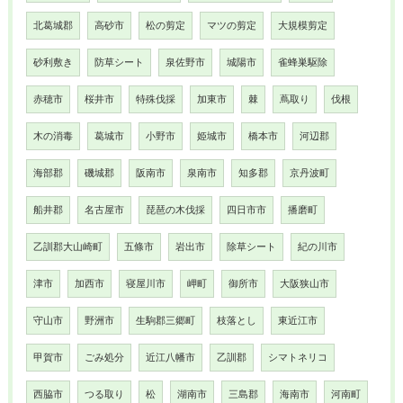
北葛城郡
高砂市
松の剪定
マツの剪定
大規模剪定
砂利敷き
防草シート
泉佐野市
城陽市
雀蜂巣駆除
赤穂市
桜井市
特殊伐採
加東市
棘
蔦取り
伐根
木の消毒
葛城市
小野市
姫城市
橋本市
河辺郡
海部郡
磯城郡
阪南市
泉南市
知多郡
京丹波町
船井郡
名古屋市
琵琶の木伐採
四日市市
播磨町
乙訓郡大山崎町
五條市
岩出市
除草シート
紀の川市
津市
加西市
寝屋川市
岬町
御所市
大阪狭山市
守山市
野洲市
生駒郡三郷町
枝落とし
東近江市
甲賀市
ごみ処分
近江八幡市
乙訓郡
シマトネリコ
西脇市
つる取り
松
湖南市
三島郡
海南市
河南町