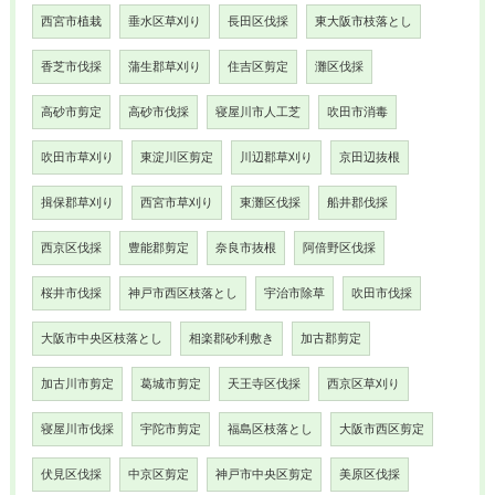
西宮市植栽
垂水区草刈り
長田区伐採
東大阪市枝落とし
香芝市伐採
蒲生郡草刈り
住吉区剪定
灘区伐採
高砂市剪定
高砂市伐採
寝屋川市人工芝
吹田市消毒
吹田市草刈り
東淀川区剪定
川辺郡草刈り
京田辺抜根
揖保郡草刈り
西宮市草刈り
東灘区伐採
船井郡伐採
西京区伐採
豊能郡剪定
奈良市抜根
阿倍野区伐採
桜井市伐採
神戸市西区枝落とし
宇治市除草
吹田市伐採
大阪市中央区枝落とし
相楽郡砂利敷き
加古郡剪定
加古川市剪定
葛城市剪定
天王寺区伐採
西京区草刈り
寝屋川市伐採
宇陀市剪定
福島区枝落とし
大阪市西区剪定
伏見区伐採
中京区剪定
神戸市中央区剪定
美原区伐採