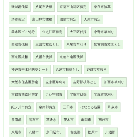
磯城郡伐採
八尾市抜根
京都市山科区剪定
奈良市除草
堺市剪定
富田林市抜根
城陽市剪定
大東市剪定
垂水区ゴミ処分
住之江区剪定
大正区伐採
小野市草刈り
西脇市伐採
三田市枝落とし
八尾市草刈り
加古川市枝落とし
西京区抜根
八幡市伐採
京都市南区伐採
神戸市垂水区防草シート
八尾市枝落とし
姫路市草抜き
大阪市住吉区剪定
左京区草刈り
吉野郡枝落とし
加西市草刈り
京都市西京区剪定
こい宇部市
宝塚市伐採
宝塚市草刈り
紀ノ川市剪定
泉南郡剪定
三田市
はなまる造園
和泉市
泉南郡
高石市
草抜き
茨木市
亀岡市
南丹市
八尾市
八幡市
京田辺市」
相楽郡
松原市
川辺郡