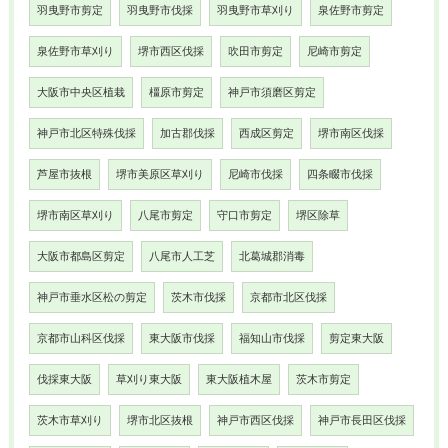
羽曳野市剪定
羽曳野市伐採
羽曳野市草刈り
泉佐野市剪定
泉佐野市草刈り
堺市西区伐採
吹田市剪定
尼崎市剪定
大阪市中央区植栽
橿原市剪定
神戸市須磨区剪定
神戸市北区特殊伐採
加古郡伐採
西成区剪定
堺市南区伐採
芦屋市抜根
堺市美原区草刈り
尼崎市伐採
四条畷市伐採
堺市南区草刈り
八尾市剪定
守口市剪定
堺区除草
大阪市都島区剪定
八尾市人工芝
北葛城郡消毒
神戸市垂水区松の剪定
茨木市伐採
京都市北区伐採
京都市山科区伐採
東大阪市伐採
福知山市伐採
剪定東大阪
伐採東大阪
草刈り東大阪
東大阪植木屋
茨木市剪定
茨木市草刈り
堺市北区抜根
神戸市西区伐採
神戸市長田区伐採