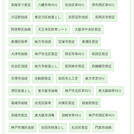
高槻市で剪定
八幡市草刈り
住吉区草刈り
堺市西区草刈り
川辺郡伐採
東淀川区枝落とし
京田辺市伐採
長岡京市剪定
阿倍野区抜根
天王寺区防草シート
大阪市中央区剪定
東灘区除草
枚方市伐採
宝塚市剪定
東灘区剪定
大津市抜根
神戸市北区剪定
明石市草刈り
長田区剪定
住吉区伐採
枚方市枝落とし
富田林市剪定
四條畷市剪定
天理市伐採
生駒郡剪定
吹田市人工芝
枚方市芝刈り
堺区枝落とし
東大阪市抜根
神戸市北区草刈り
東大阪師草刈り
葛城市抜根
伏見区除草
兵庫区剪定
相楽郡剪定
高槻市剪定
東大阪市消毒
尼崎市草刈り
神戸市西区草刈り
神戸市灘区伐採
吹田市枝落とし
右京区剪定
門真市抜根