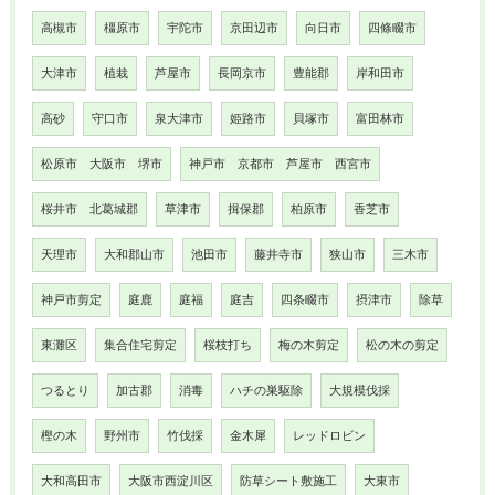
高槻市
橿原市
宇陀市
京田辺市
向日市
四條畷市
大津市
植栽
芦屋市
長岡京市
豊能郡
岸和田市
高砂
守口市
泉大津市
姫路市
貝塚市
富田林市
松原市 大阪市 堺市
神戸市 京都市 芦屋市 西宮市
桜井市 北葛城郡
草津市
揖保郡
柏原市
香芝市
天理市
大和郡山市
池田市
藤井寺市
狭山市
三木市
神戸市剪定
庭鹿
庭福
庭吉
四条畷市
摂津市
除草
東灘区
集合住宅剪定
桜枝打ち
梅の木剪定
松の木の剪定
つるとり
加古郡
消毒
ハチの巣駆除
大規模伐採
樫の木
野州市
竹伐採
金木犀
レッドロビン
大和高田市
大阪市西淀川区
防草シート敷施工
大東市