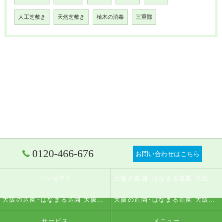
人工芝敷き
天然芝敷き
植木の消毒
三重郡
0120-466-676
お問い合わせはこちら
コンセプト
大阪の造園･はなまる造園 大阪店の口コミ情報
大阪の造園･はなまる造園 大阪店の評判
大阪の造園･はなまる造園 大阪店のお客様の声
サービス
メニュー