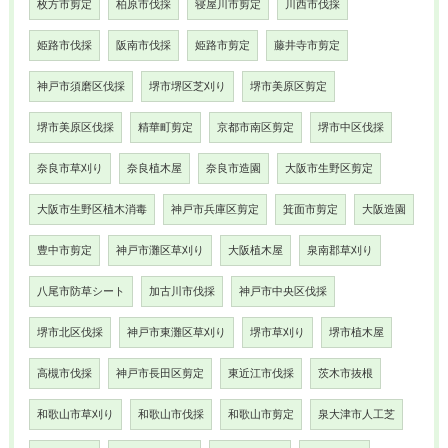
枚方市剪定
柏原市伐採
寝屋川市剪定
川西市伐採
姫路市伐採
阪南市伐採
姫路市剪定
藤井寺市剪定
神戸市須磨区伐採
堺市堺区芝刈り
堺市美原区剪定
堺市美原区伐採
精華町剪定
京都市南区剪定
堺市中区伐採
奈良市草刈り
奈良植木屋
奈良市造園
大阪市生野区剪定
大阪市生野区植木消毒
神戸市兵庫区剪定
箕面市剪定
大阪造園
豊中市剪定
神戸市灘区草刈り
大阪植木屋
泉南郡草刈り
八尾市防草シート
加古川市伐採
神戸市中央区伐採
堺市北区伐採
神戸市東灘区草刈り
堺市草刈り
堺市植木屋
高槻市伐採
神戸市長田区剪定
東近江市伐採
茨木市抜根
和歌山市草刈り
和歌山市伐採
和歌山市剪定
泉大津市人工芝