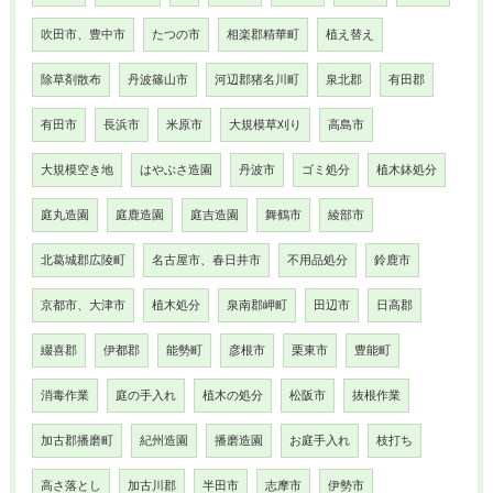
吹田市、豊中市
たつの市
相楽郡精華町
植え替え
除草剤散布
丹波篠山市
河辺郡猪名川町
泉北郡
有田郡
有田市
長浜市
米原市
大規模草刈り
高島市
大規模空き地
はやぶさ造園
丹波市
ゴミ処分
植木鉢処分
庭丸造園
庭鹿造園
庭吉造園
舞鶴市
綾部市
北葛城郡広陵町
名古屋市、春日井市
不用品処分
鈴鹿市
京都市、大津市
植木処分
泉南郡岬町
田辺市
日高郡
綴喜郡
伊都郡
能勢町
彦根市
栗東市
豊能町
消毒作業
庭の手入れ
植木の処分
松阪市
抜根作業
加古郡播磨町
紀州造園
播磨造園
お庭手入れ
枝打ち
高さ落とし
加古川郡
半田市
志摩市
伊勢市