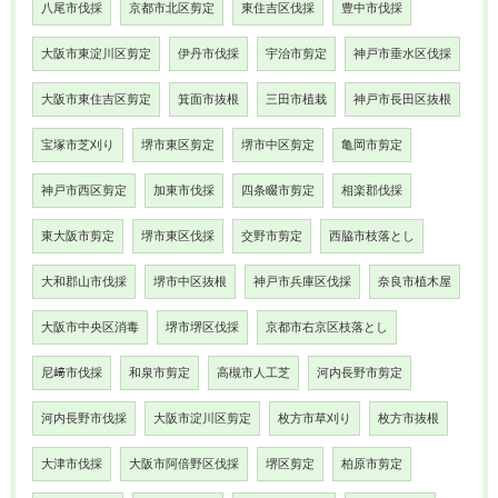
八尾市伐採
京都市北区剪定
東住吉区伐採
豊中市伐採
大阪市東淀川区剪定
伊丹市伐採
宇治市剪定
神戸市垂水区伐採
大阪市東住吉区剪定
箕面市抜根
三田市植栽
神戸市長田区抜根
宝塚市芝刈り
堺市東区剪定
堺市中区剪定
亀岡市剪定
神戸市西区剪定
加東市伐採
四条畷市剪定
相楽郡伐採
東大阪市剪定
堺市東区伐採
交野市剪定
西脇市枝落とし
大和郡山市伐採
堺市中区抜根
神戸市兵庫区伐採
奈良市植木屋
大阪市中央区消毒
堺市堺区伐採
京都市右京区枝落とし
尼﨑市伐採
和泉市剪定
高槻市人工芝
河内長野市剪定
河内長野市伐採
大阪市淀川区剪定
枚方市草刈り
枚方市抜根
大津市伐採
大阪市阿倍野区伐採
堺区剪定
柏原市剪定