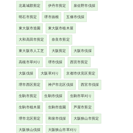
北葛城郡剪定
伊丹市剪定
泉佐野市伐採
明石市剪定
堺市抜根
五條市伐採
東大阪市造園
東大阪市植木屋
大和高田市剪定
奈良市剪定
東大阪市人工芝
大阪剪定
大阪市伐採
高槻市草刈り
堺市伐採
西宮市剪定
大阪伐採
大阪草刈り
京都市伏見区剪定
堺市西区剪定
神戸市北区伐採
西宮市伐採
生駒市剪定
生駒市伐採
生駒市草刈り
生駒市植木屋
生駒市造園
芦屋市剪定
堺市北区剪定
和泉市伐採
大阪狭山市剪定
大阪狭山伐採
大阪狭山市草刈り