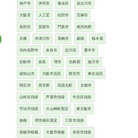
神戸市
伊丹市
垂水区
加古川市
大阪市
人工芝
吹田市
宝塚市
長田区
箕面市
門真市
南河内郡
兵庫
木津川市
尼崎市
庭師
植木屋
河内長野市
奈良市
淀川区
豊中市
生駒市
奈良
堺市
生駒郡
枚方市
福知山市
大阪市北区
西宮市
東住吉区
明石市
高市郡
田原元町
京都市
山科区伐採
芦屋市伐採
中京区伐採
宇治市伐採
大山崎町剪定
東大阪市
抜根
堺市南区剪定
三田市伐採
高槻市植栽
大阪市植栽
奈良市伐採