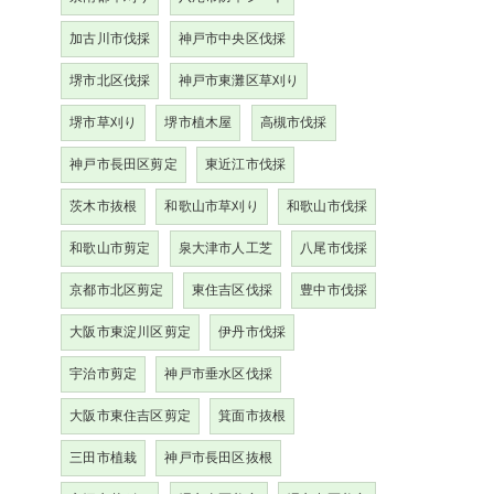
加古川市伐採
神戸市中央区伐採
堺市北区伐採
神戸市東灘区草刈り
堺市草刈り
堺市植木屋
高槻市伐採
神戸市長田区剪定
東近江市伐採
茨木市抜根
和歌山市草刈り
和歌山市伐採
和歌山市剪定
泉大津市人工芝
八尾市伐採
京都市北区剪定
東住吉区伐採
豊中市伐採
大阪市東淀川区剪定
伊丹市伐採
宇治市剪定
神戸市垂水区伐採
大阪市東住吉区剪定
箕面市抜根
三田市植栽
神戸市長田区抜根