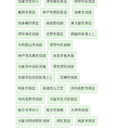
宝塚市芝刈り
堺市東区剪定
堺市中区剪定
亀岡市剪定
神戸市西区剪定
加東市伐採
四条畷市剪定
相楽郡伐採
東大阪市剪定
堺市東区伐採
交野市剪定
西脇市枝落とし
大和郡山市伐採
堺市中区抜根
神戸市兵庫区伐採
奈良市植木屋
大阪市中央区消毒
堺市堺区伐採
京都市右京区枝落とし
尼﨑市伐採
和泉市剪定
高槻市人工芝
河内長野市剪定
河内長野市伐採
大阪市淀川区剪定
枚方市草刈り
枚方市抜根
大津市伐採
大阪市阿倍野区伐採
堺区剪定
柏原市剪定