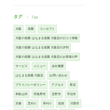
タグ
Tags
大阪
造園
コンセプト
大阪の造園･はなまる造園 大阪店の口コミ情報
大阪の造園･はなまる造園 大阪店の評判
大阪の造園･はなまる造園 大阪店のお客様の声
サービス
メニュー
会社概要
はなまる造園 大阪店
お問い合わせ
プライバシーポリシー
アクセス
剪定
和歌山市
羽曳野市
交野市
宇治市
京都
芝刈り
草刈り
伐採
川西市