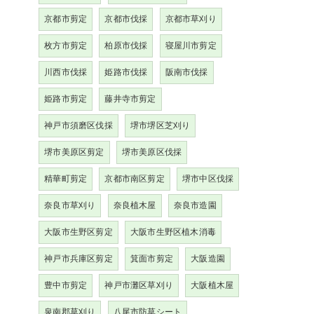
京都市剪定
京都市伐採
京都市草刈り
枚方市剪定
柏原市伐採
寝屋川市剪定
川西市伐採
姫路市伐採
阪南市伐採
姫路市剪定
藤井寺市剪定
神戸市須磨区伐採
堺市堺区芝刈り
堺市美原区剪定
堺市美原区伐採
精華町剪定
京都市南区剪定
堺市中区伐採
奈良市草刈り
奈良植木屋
奈良市造園
大阪市生野区剪定
大阪市生野区植木消毒
神戸市兵庫区剪定
箕面市剪定
大阪造園
豊中市剪定
神戸市灘区草刈り
大阪植木屋
泉南郡草刈り
八尾市防草シート