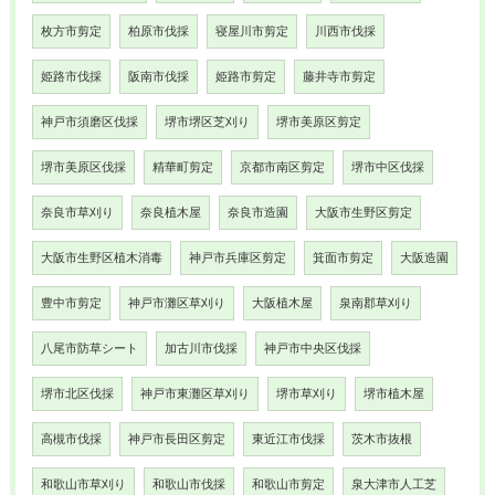
枚方市剪定
柏原市伐採
寝屋川市剪定
川西市伐採
姫路市伐採
阪南市伐採
姫路市剪定
藤井寺市剪定
神戸市須磨区伐採
堺市堺区芝刈り
堺市美原区剪定
堺市美原区伐採
精華町剪定
京都市南区剪定
堺市中区伐採
奈良市草刈り
奈良植木屋
奈良市造園
大阪市生野区剪定
大阪市生野区植木消毒
神戸市兵庫区剪定
箕面市剪定
大阪造園
豊中市剪定
神戸市灘区草刈り
大阪植木屋
泉南郡草刈り
八尾市防草シート
加古川市伐採
神戸市中央区伐採
堺市北区伐採
神戸市東灘区草刈り
堺市草刈り
堺市植木屋
高槻市伐採
神戸市長田区剪定
東近江市伐採
茨木市抜根
和歌山市草刈り
和歌山市伐採
和歌山市剪定
泉大津市人工芝