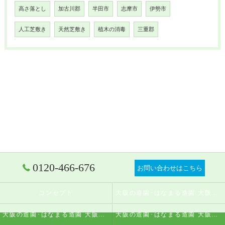
高さ落とし
加古川郡
半田市
志摩市
伊勢市
人工芝敷き
天然芝敷き
植木の消毒
三重郡
0120-466-676
お問い合わせはこちら
コンセプト
大阪の造園･はなまる造園 大阪店の口コミ情報
大阪の造園･はなまる造園 大阪店の評判
大阪の造園･はなまる造園 大阪店のお客様の声