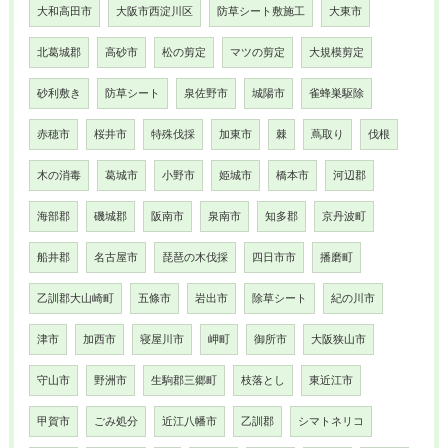
大和高田市
大阪市西淀川区
防草シート敷施工
大東市
北葛城郡
高砂市
松の剪定
マツの剪定
大規模剪定
砂利敷き
防草シート
泉佐野市
城陽市
雀蜂巣駆除
赤穂市
桜井市
特殊伐採
加東市
棘
蔦取り
伐根
木の消毒
葛城市
小野市
姫城市
橋本市
河辺郡
海部郡
磯城郡
阪南市
泉南市
知多郡
京丹波町
船井郡
名古屋市
琵琶の木伐採
四日市市
播磨町
乙訓郡大山崎町
五條市
岩出市
除草シート
紀の川市
津市
加西市
寝屋川市
岬町
御所市
大阪狭山市
守山市
野洲市
生駒郡三郷町
枝落とし
東近江市
甲賀市
ごみ処分
近江八幡市
乙訓郡
シマトネリコ