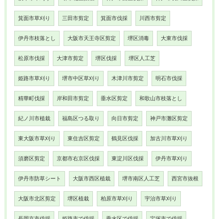
箕面市草刈り
三田市剪定
箕面市伐採
川西市剪定
伊丹市枝落とし
大阪市天王寺区剪定
堺区消毒
大東市伐採
松原市伐採
大津市剪定
堺区伐採
堺区人工芝
姫路市草刈り
堺市中区草刈り
木津川市剪定
明石市伐採
精華町伐採
岸和田市剪定
垂水区剪定
和歌山市枝落とし
紀ノ川市植栽
福島区つる取り
向日市剪定
神戸市灘区剪定
東大阪市草刈り
東住吉区剪定
鶴見区伐採
加古川市草刈り
須磨区剪定
京都市右京区伐採
東淀川区伐採
伊丹市草刈り
伊丹市防草シート
大阪市西区植栽
堺市南区人工芝
西宮市抜根
大阪市北区剪定
堺区植栽
柏原市草刈り
宇治市草刈り
長岡京市伐採
姫路市で伐採
垂水区で伐採
宝塚市で伐採