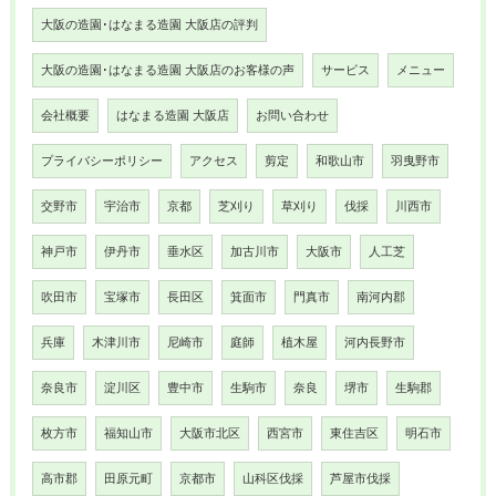
大阪の造園･はなまる造園 大阪店の評判
大阪の造園･はなまる造園 大阪店のお客様の声
サービス
メニュー
会社概要
はなまる造園 大阪店
お問い合わせ
プライバシーポリシー
アクセス
剪定
和歌山市
羽曳野市
交野市
宇治市
京都
芝刈り
草刈り
伐採
川西市
神戸市
伊丹市
垂水区
加古川市
大阪市
人工芝
吹田市
宝塚市
長田区
箕面市
門真市
南河内郡
兵庫
木津川市
尼崎市
庭師
植木屋
河内長野市
奈良市
淀川区
豊中市
生駒市
奈良
堺市
生駒郡
枚方市
福知山市
大阪市北区
西宮市
東住吉区
明石市
高市郡
田原元町
京都市
山科区伐採
芦屋市伐採