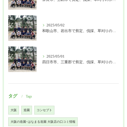
2025/05/02
和歌山市、岩出市で剪定、伐採、草刈りの作業を頼むなら はなまる造園
2025/05/01
四日市市、三重郡で剪定、伐採、草刈りの作業を頼むなら はなまる造園
タグ
Tags
大阪
造園
コンセプト
大阪の造園･はなまる造園 大阪店の口コミ情報