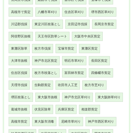
高槻市で剪定
八幡市草刈り
住吉区草刈り
堺市西区草刈り
川辺郡伐採
東淀川区枝落とし
京田辺市伐採
長岡京市剪定
阿倍野区抜根
天王寺区防草シート
大阪市中央区剪定
東灘区除草
枚方市伐採
宝塚市剪定
東灘区剪定
大津市抜根
神戸市北区剪定
明石市草刈り
長田区剪定
住吉区伐採
枚方市枝落とし
富田林市剪定
四條畷市剪定
天理市伐採
生駒郡剪定
吹田市人工芝
枚方市芝刈り
堺区枝落とし
東大阪市抜根
神戸市北区草刈り
東大阪師草刈り
葛城市抜根
伏見区除草
兵庫区剪定
相楽郡剪定
高槻市剪定
東大阪市消毒
尼崎市草刈り
神戸市西区草刈り