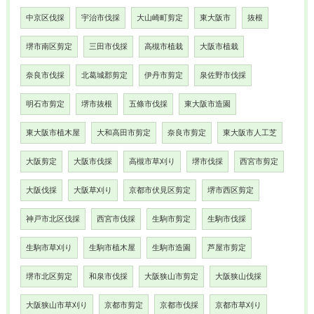
中京区伐採
宇治市伐採
大山崎町剪定
東大阪市
抜根
堺市南区剪定
三田市伐採
高槻市植栽
大阪市植栽
奈良市伐採
北葛城郡剪定
伊丹市剪定
泉佐野市伐採
明石市剪定
堺市抜根
五條市伐採
東大阪市造園
東大阪市植木屋
大和高田市剪定
奈良市剪定
東大阪市人工芝
大阪剪定
大阪市伐採
高槻市草刈り
堺市伐採
西宮市剪定
大阪伐採
大阪草刈り
京都市伏見区剪定
堺市西区剪定
神戸市北区伐採
西宮市伐採
生駒市剪定
生駒市伐採
生駒市草刈り
生駒市植木屋
生駒市造園
芦屋市剪定
堺市北区剪定
和泉市伐採
大阪狭山市剪定
大阪狭山伐採
大阪狭山市草刈り
京都市剪定
京都市伐採
京都市草刈り