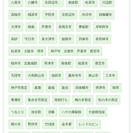
八尾市
八幡市
京田辺市」
相楽郡
松原市
川辺郡
高槻市
橿原市
宇陀市
京田辺市
向日市
四條畷市
大津市
植栽
芦屋市
長岡京市
豊能郡
岸和田市
高砂
守口市
泉大津市
姫路市
貝塚市
富田林市
松原市 大阪市 堺市
神戸市 京都市 芦屋市 西宮市
桜井市 北葛城郡
草津市
揖保郡
柏原市
香芝市
天理市
大和郡山市
池田市
藤井寺市
狭山市
三木市
神戸市剪定
庭鹿
庭福
庭吉
四条畷市
摂津市
除草
東灘区
集合住宅剪定
桜枝打ち
梅の木剪定
松の木の剪定
つるとり
加古郡
消毒
ハチの巣駆除
大規模伐採
樫の木
野州市
竹伐採
金木犀
レッドロビン