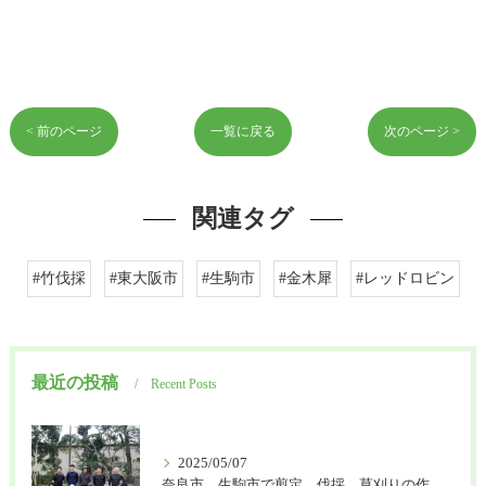
< 前のページ
一覧に戻る
次のページ >
関連タグ
#竹伐採
#東大阪市
#生駒市
#金木犀
#レッドロビン
最近の投稿
Recent Posts
2025/05/07
奈良市、生駒市で剪定、伐採、草刈りの作業を頼むなら はなまる造園