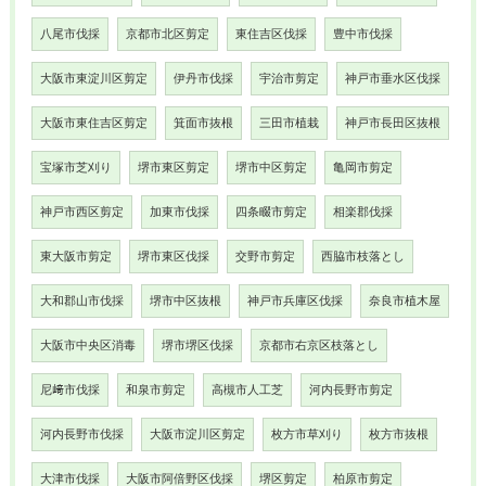
八尾市伐採
京都市北区剪定
東住吉区伐採
豊中市伐採
大阪市東淀川区剪定
伊丹市伐採
宇治市剪定
神戸市垂水区伐採
大阪市東住吉区剪定
箕面市抜根
三田市植栽
神戸市長田区抜根
宝塚市芝刈り
堺市東区剪定
堺市中区剪定
亀岡市剪定
神戸市西区剪定
加東市伐採
四条畷市剪定
相楽郡伐採
東大阪市剪定
堺市東区伐採
交野市剪定
西脇市枝落とし
大和郡山市伐採
堺市中区抜根
神戸市兵庫区伐採
奈良市植木屋
大阪市中央区消毒
堺市堺区伐採
京都市右京区枝落とし
尼﨑市伐採
和泉市剪定
高槻市人工芝
河内長野市剪定
河内長野市伐採
大阪市淀川区剪定
枚方市草刈り
枚方市抜根
大津市伐採
大阪市阿倍野区伐採
堺区剪定
柏原市剪定