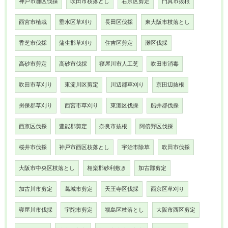
神戸市灘区伐採
吹田市枝落とし
右京区剪定
門真市抜根
西宮市植栽
垂水区草刈り
長田区伐採
東大阪市枝落とし
香芝市伐採
蒲生郡草刈り
住吉区剪定
灘区伐採
高砂市剪定
高砂市伐採
寝屋川市人工芝
吹田市消毒
吹田市草刈り
東淀川区剪定
川辺郡草刈り
京田辺抜根
揖保郡草刈り
西宮市草刈り
東灘区伐採
船井郡伐採
西京区伐採
豊能郡剪定
奈良市抜根
阿倍野区伐採
桜井市伐採
神戸市西区枝落とし
宇治市除草
吹田市伐採
大阪市中央区枝落とし
相楽郡砂利敷き
加古郡剪定
加古川市剪定
葛城市剪定
天王寺区伐採
西京区草刈り
寝屋川市伐採
宇陀市剪定
福島区枝落とし
大阪市西区剪定