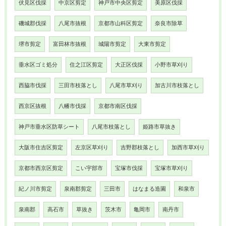
伏見区伐採
中京区剪定
神戸市中央区剪定
美原区伐採
磯城郡伐採
八尾市抜根
京都市山科区剪定
奈良市除草
堺市剪定
富田林市抜根
城陽市剪定
大東市剪定
垂水区ゴミ処分
住之江区剪定
大正区伐採
小野市草刈り
西脇市伐採
三田市枝落とし
八尾市草刈り
加古川市枝落とし
西京区抜根
八幡市伐採
京都市南区伐採
神戸市垂水区防草シート
八尾市枝落とし
姫路市草抜き
大阪市住吉区剪定
左京区草刈り
吉野郡枝落とし
加西市草刈り
京都市西京区剪定
こい宇部市
宝塚市伐採
宝塚市草刈り
紀ノ川市剪定
泉南郡剪定
三田市
はなまる造園
和泉市
泉南郡
高石市
草抜き
茨木市
亀岡市
南丹市