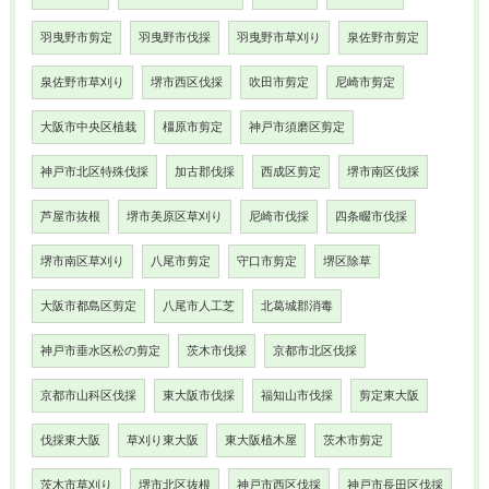
羽曳野市剪定
羽曳野市伐採
羽曳野市草刈り
泉佐野市剪定
泉佐野市草刈り
堺市西区伐採
吹田市剪定
尼崎市剪定
大阪市中央区植栽
橿原市剪定
神戸市須磨区剪定
神戸市北区特殊伐採
加古郡伐採
西成区剪定
堺市南区伐採
芦屋市抜根
堺市美原区草刈り
尼崎市伐採
四条畷市伐採
堺市南区草刈り
八尾市剪定
守口市剪定
堺区除草
大阪市都島区剪定
八尾市人工芝
北葛城郡消毒
神戸市垂水区松の剪定
茨木市伐採
京都市北区伐採
京都市山科区伐採
東大阪市伐採
福知山市伐採
剪定東大阪
伐採東大阪
草刈り東大阪
東大阪植木屋
茨木市剪定
茨木市草刈り
堺市北区抜根
神戸市西区伐採
神戸市長田区伐採