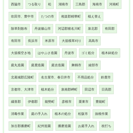
西脇市
つる取り
松
湖南市
三島郡
海南市
河南町
吹田市、豊中市
たつの市
相楽郡精華町
植え替え
除草剤散布
丹波篠山市
河辺郡猪名川町
泉北郡
有田郡
有田市
長浜市
米原市
大規模草刈り
高島市
大規模空き地
はやぶさ造園
丹波市
ゴミ処分
植木鉢処分
庭丸造園
庭鹿造園
庭吉造園
舞鶴市
綾部市
北葛城郡広陵町
名古屋市、春日井市
不用品処分
鈴鹿市
京都市、大津市
植木処分
泉南郡岬町
田辺市
日高郡
綴喜郡
伊都郡
能勢町
彦根市
栗東市
豊能町
消毒作業
庭の手入れ
植木の処分
松阪市
抜根作業
加古郡播磨町
紀州造園
播磨造園
お庭手入れ
枝打ち