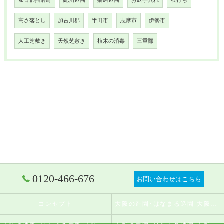
加古郡播磨町
紀州造園
播磨造園
お庭手入れ
枝打ち
高さ落とし
加古川郡
半田市
志摩市
伊勢市
人工芝敷き
天然芝敷き
植木の消毒
三重郡
0120-466-676
お問い合わせはこちら
コンセプト
大阪の造園･はなまる造園 大阪店の口コミ情報