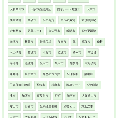
大和高田市
大阪市西淀川区
防草シート敷施工
大東市
北葛城郡
高砂市
松の剪定
マツの剪定
大規模剪定
砂利敷き
防草シート
泉佐野市
城陽市
雀蜂巣駆除
赤穂市
桜井市
特殊伐採
加東市
棘
蔦取り
伐根
木の消毒
葛城市
小野市
姫城市
橋本市
河辺郡
海部郡
磯城郡
阪南市
泉南市
知多郡
京丹波町
船井郡
名古屋市
琵琶の木伐採
四日市市
播磨町
乙訓郡大山崎町
五條市
岩出市
除草シート
紀の川市
津市
加西市
寝屋川市
岬町
御所市
大阪狭山市
守山市
野洲市
生駒郡三郷町
枝落とし
東近江市
甲賀市
ごみ処分
近江八幡市
乙訓郡
シマトネリコ