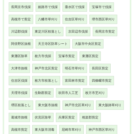
長岡京市伐採
姫路市で伐採
垂水区で伐採
宝塚市で伐採
高槻市で剪定
八幡市草刈り
住吉区草刈り
堺市西区草刈り
川辺郡伐採
東淀川区枝落とし
京田辺市伐採
長岡京市剪定
阿倍野区抜根
天王寺区防草シート
大阪市中央区剪定
東灘区除草
枚方市伐採
宝塚市剪定
東灘区剪定
大津市抜根
神戸市北区剪定
明石市草刈り
長田区剪定
住吉区伐採
枚方市枝落とし
富田林市剪定
四條畷市剪定
天理市伐採
生駒郡剪定
吹田市人工芝
枚方市芝刈り
堺区枝落とし
東大阪市抜根
神戸市北区草刈り
東大阪師草刈り
葛城市抜根
伏見区除草
兵庫区剪定
相楽郡剪定
高槻市剪定
東大阪市消毒
尼崎市草刈り
神戸市西区草刈り