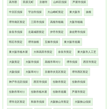
高市郡
田原元町
京都市
山科区伐採
芦屋市伐採
中京区伐採
宇治市伐採
大山崎町剪定
東大阪市
抜根
堺市南区剪定
三田市伐採
高槻市植栽
大阪市植栽
奈良市伐採
北葛城郡剪定
伊丹市剪定
泉佐野市伐採
明石市剪定
堺市抜根
五條市伐採
東大阪市造園
東大阪市植木屋
大和高田市剪定
奈良市剪定
東大阪市人工芝
大阪剪定
大阪市伐採
高槻市草刈り
堺市伐採
西宮市剪定
大阪伐採
大阪草刈り
京都市伏見区剪定
堺市西区剪定
神戸市北区伐採
西宮市伐採
生駒市剪定
生駒市伐採
生駒市草刈り
生駒市植木屋
生駒市造園
芦屋市剪定
堺市北区剪定
和泉市伐採
大阪狭山市剪定
大阪狭山伐採