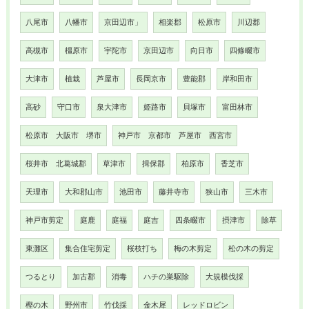
八尾市
八幡市
京田辺市」
相楽郡
松原市
川辺郡
高槻市
橿原市
宇陀市
京田辺市
向日市
四條畷市
大津市
植栽
芦屋市
長岡京市
豊能郡
岸和田市
高砂
守口市
泉大津市
姫路市
貝塚市
富田林市
松原市 大阪市 堺市
神戸市 京都市 芦屋市 西宮市
桜井市 北葛城郡
草津市
揖保郡
柏原市
香芝市
天理市
大和郡山市
池田市
藤井寺市
狭山市
三木市
神戸市剪定
庭鹿
庭福
庭吉
四条畷市
摂津市
除草
東灘区
集合住宅剪定
桜枝打ち
梅の木剪定
松の木の剪定
つるとり
加古郡
消毒
ハチの巣駆除
大規模伐採
樫の木
野州市
竹伐採
金木犀
レッドロビン