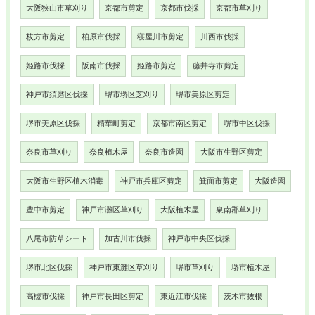
大阪狭山市草刈り
京都市剪定
京都市伐採
京都市草刈り
枚方市剪定
柏原市伐採
寝屋川市剪定
川西市伐採
姫路市伐採
阪南市伐採
姫路市剪定
藤井寺市剪定
神戸市須磨区伐採
堺市堺区芝刈り
堺市美原区剪定
堺市美原区伐採
精華町剪定
京都市南区剪定
堺市中区伐採
奈良市草刈り
奈良植木屋
奈良市造園
大阪市生野区剪定
大阪市生野区植木消毒
神戸市兵庫区剪定
箕面市剪定
大阪造園
豊中市剪定
神戸市灘区草刈り
大阪植木屋
泉南郡草刈り
八尾市防草シート
加古川市伐採
神戸市中央区伐採
堺市北区伐採
神戸市東灘区草刈り
堺市草刈り
堺市植木屋
高槻市伐採
神戸市長田区剪定
東近江市伐採
茨木市抜根