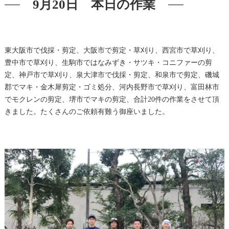
9月20日 本日の作業
東大阪市で伐採・剪定、大阪市で剪定・草刈り、西宮市で草刈り、
豊中市で草刈り、生駒市ではなみずき・サツキ・コニファーの剪
定、神戸市で草刈り、泉大津市で伐採・剪定、和泉市で剪定、磯城
郡でマキ・金木犀剪定・ゴミ処分、河内長野市で草刈り、富田林市
でモクレンの剪定、堺市でマキの剪定、合計20件の作業をさせて頂
きました。たくさんのご依頼有難う御座いました。