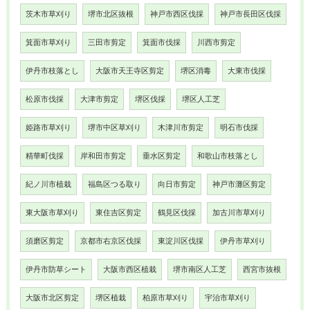
茨木市草刈り
堺市北区抜根
神戸市西区伐採
神戸市長田区伐採
箕面市草刈り
三田市剪定
箕面市伐採
川西市剪定
伊丹市枝落とし
大阪市天王寺区剪定
堺区消毒
大東市伐採
松原市伐採
大津市剪定
堺区伐採
堺区人工芝
姫路市草刈り
堺市中区草刈り
木津川市剪定
明石市伐採
精華町伐採
岸和田市剪定
垂水区剪定
和歌山市枝落とし
紀ノ川市植栽
福島区つる取り
向日市剪定
神戸市灘区剪定
東大阪市草刈り
東住吉区剪定
鶴見区伐採
加古川市草刈り
須磨区剪定
京都市右京区伐採
東淀川区伐採
伊丹市草刈り
伊丹市防草シート
大阪市西区植栽
堺市南区人工芝
西宮市抜根
大阪市北区剪定
堺区植栽
柏原市草刈り
宇治市草刈り