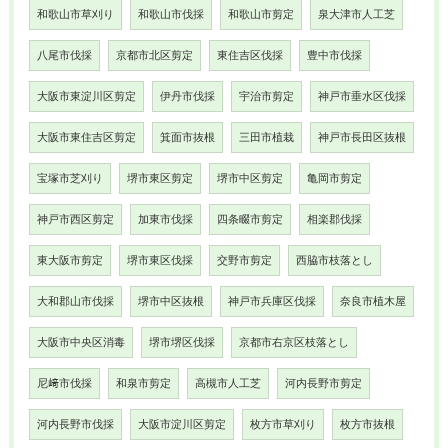
和歌山市草刈り
和歌山市伐採
和歌山市剪定
泉大津市人工芝
八尾市伐採
京都市北区剪定
東住吉区伐採
豊中市伐採
大阪市東淀川区剪定
伊丹市伐採
宇治市剪定
神戸市垂水区伐採
大阪市東住吉区剪定
箕面市抜根
三田市植栽
神戸市長田区抜根
宝塚市芝刈り
堺市東区剪定
堺市中区剪定
亀岡市剪定
神戸市西区剪定
加東市伐採
四条畷市剪定
相楽郡伐採
東大阪市剪定
堺市東区伐採
交野市剪定
西脇市枝落とし
大和郡山市伐採
堺市中区抜根
神戸市兵庫区伐採
奈良市植木屋
大阪市中央区消毒
堺市堺区伐採
京都市右京区枝落とし
尼﨑市伐採
和泉市剪定
高槻市人工芝
河内長野市剪定
河内長野市伐採
大阪市淀川区剪定
枚方市草刈り
枚方市抜根