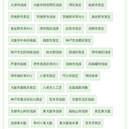
大津市伐採
大阪市阿倍野区伐採
堺区剪定
柏原市剪定
羽曳野市剪定
羽曳野市伐採
羽曳野市草刈り
泉佐野市剪定
泉佐野市草刈り
堺市西区伐採
吹田市剪定
尼崎市剪定
大阪市中央区植栽
橿原市剪定
神戸市須磨区剪定
神戸市北区特殊伐採
加古郡伐採
西成区剪定
堺市南区伐採
芦屋市抜根
堺市美原区草刈り
尼崎市伐採
四条畷市伐採
堺市南区草刈り
八尾市剪定
守口市剪定
堺区除草
大阪市都島区剪定
八尾市人工芝
北葛城郡消毒
神戸市垂水区松の剪定
茨木市伐採
京都市北区伐採
京都市山科区伐採
東大阪市伐採
福知山市伐採
剪定東大阪
伐採東大阪
草刈り東大阪
東大阪植木屋
茨木市剪定