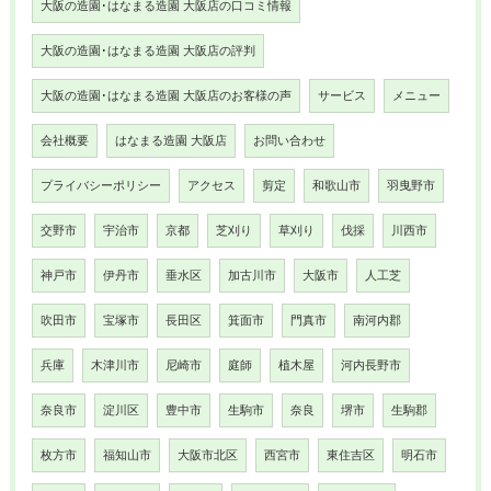
大阪の造園･はなまる造園 大阪店の口コミ情報
大阪の造園･はなまる造園 大阪店の評判
大阪の造園･はなまる造園 大阪店のお客様の声
サービス
メニュー
会社概要
はなまる造園 大阪店
お問い合わせ
プライバシーポリシー
アクセス
剪定
和歌山市
羽曳野市
交野市
宇治市
京都
芝刈り
草刈り
伐採
川西市
神戸市
伊丹市
垂水区
加古川市
大阪市
人工芝
吹田市
宝塚市
長田区
箕面市
門真市
南河内郡
兵庫
木津川市
尼崎市
庭師
植木屋
河内長野市
奈良市
淀川区
豊中市
生駒市
奈良
堺市
生駒郡
枚方市
福知山市
大阪市北区
西宮市
東住吉区
明石市