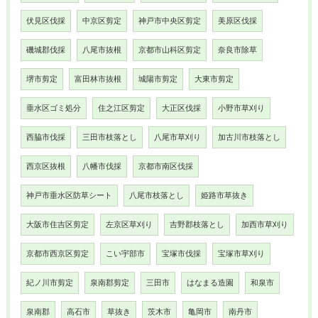
伏見区伐採
中京区剪定
神戸市中央区剪定
美原区伐採
磯城郡伐採
八尾市抜根
京都市山科区剪定
奈良市除草
堺市剪定
富田林市抜根
城陽市剪定
大東市剪定
垂水区ゴミ処分
住之江区剪定
大正区伐採
小野市草刈り
西脇市伐採
三田市枝落とし
八尾市草刈り
加古川市枝落とし
西京区抜根
八幡市伐採
京都市南区伐採
神戸市垂水区防草シート
八尾市枝落とし
姫路市草抜き
大阪市住吉区剪定
左京区草刈り
吉野郡枝落とし
加西市草刈り
京都市西京区剪定
こい宇部市
宝塚市伐採
宝塚市草刈り
紀ノ川市剪定
泉南郡剪定
三田市
はなまる造園
和泉市
泉南郡
高石市
草抜き
茨木市
亀岡市
南丹市