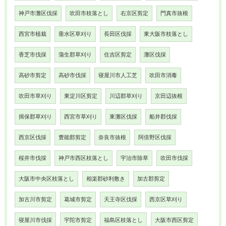
神戸市灘区伐採
吹田市枝落とし
右京区剪定
門真市抜根
西宮市植栽
垂水区草刈り
長田区伐採
東大阪市枝落とし
香芝市伐採
蒲生郡草刈り
住吉区剪定
灘区伐採
高砂市剪定
高砂市伐採
寝屋川市人工芝
吹田市消毒
吹田市草刈り
東淀川区剪定
川辺郡草刈り
京田辺抜根
揖保郡草刈り
西宮市草刈り
東灘区伐採
船井郡伐採
西京区伐採
豊能郡剪定
奈良市抜根
阿倍野区伐採
桜井市伐採
神戸市西区枝落とし
宇治市除草
吹田市伐採
大阪市中央区枝落とし
相楽郡砂利敷き
加古郡剪定
加古川市剪定
葛城市剪定
天王寺区伐採
西京区草刈り
寝屋川市伐採
宇陀市剪定
福島区枝落とし
大阪市西区剪定