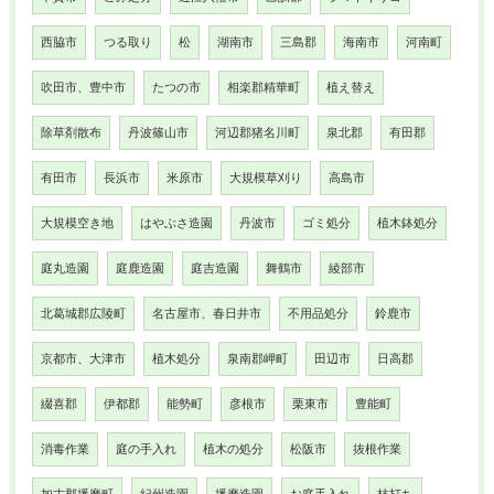
西脇市
つる取り
松
湖南市
三島郡
海南市
河南町
吹田市、豊中市
たつの市
相楽郡精華町
植え替え
除草剤散布
丹波篠山市
河辺郡猪名川町
泉北郡
有田郡
有田市
長浜市
米原市
大規模草刈り
高島市
大規模空き地
はやぶさ造園
丹波市
ゴミ処分
植木鉢処分
庭丸造園
庭鹿造園
庭吉造園
舞鶴市
綾部市
北葛城郡広陵町
名古屋市、春日井市
不用品処分
鈴鹿市
京都市、大津市
植木処分
泉南郡岬町
田辺市
日高郡
綴喜郡
伊都郡
能勢町
彦根市
栗東市
豊能町
消毒作業
庭の手入れ
植木の処分
松阪市
抜根作業