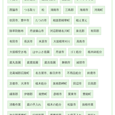
西脇市
つる取り
松
湖南市
三島郡
海南市
河南町
吹田市、豊中市
たつの市
相楽郡精華町
植え替え
除草剤散布
丹波篠山市
河辺郡猪名川町
泉北郡
有田郡
有田市
長浜市
米原市
大規模草刈り
高島市
大規模空き地
はやぶさ造園
丹波市
ゴミ処分
植木鉢処分
庭丸造園
庭鹿造園
庭吉造園
舞鶴市
綾部市
北葛城郡広陵町
名古屋市、春日井市
不用品処分
鈴鹿市
京都市、大津市
植木処分
泉南郡岬町
田辺市
日高郡
綴喜郡
伊都郡
能勢町
彦根市
栗東市
豊能町
消毒作業
庭の手入れ
植木の処分
松阪市
抜根作業