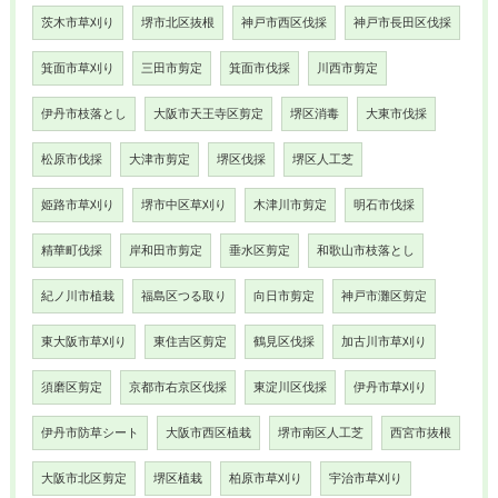
茨木市草刈り
堺市北区抜根
神戸市西区伐採
神戸市長田区伐採
箕面市草刈り
三田市剪定
箕面市伐採
川西市剪定
伊丹市枝落とし
大阪市天王寺区剪定
堺区消毒
大東市伐採
松原市伐採
大津市剪定
堺区伐採
堺区人工芝
姫路市草刈り
堺市中区草刈り
木津川市剪定
明石市伐採
精華町伐採
岸和田市剪定
垂水区剪定
和歌山市枝落とし
紀ノ川市植栽
福島区つる取り
向日市剪定
神戸市灘区剪定
東大阪市草刈り
東住吉区剪定
鶴見区伐採
加古川市草刈り
須磨区剪定
京都市右京区伐採
東淀川区伐採
伊丹市草刈り
伊丹市防草シート
大阪市西区植栽
堺市南区人工芝
西宮市抜根
大阪市北区剪定
堺区植栽
柏原市草刈り
宇治市草刈り