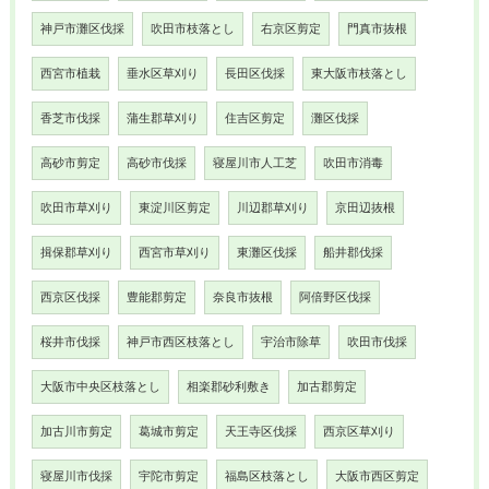
神戸市灘区伐採
吹田市枝落とし
右京区剪定
門真市抜根
西宮市植栽
垂水区草刈り
長田区伐採
東大阪市枝落とし
香芝市伐採
蒲生郡草刈り
住吉区剪定
灘区伐採
高砂市剪定
高砂市伐採
寝屋川市人工芝
吹田市消毒
吹田市草刈り
東淀川区剪定
川辺郡草刈り
京田辺抜根
揖保郡草刈り
西宮市草刈り
東灘区伐採
船井郡伐採
西京区伐採
豊能郡剪定
奈良市抜根
阿倍野区伐採
桜井市伐採
神戸市西区枝落とし
宇治市除草
吹田市伐採
大阪市中央区枝落とし
相楽郡砂利敷き
加古郡剪定
加古川市剪定
葛城市剪定
天王寺区伐採
西京区草刈り
寝屋川市伐採
宇陀市剪定
福島区枝落とし
大阪市西区剪定