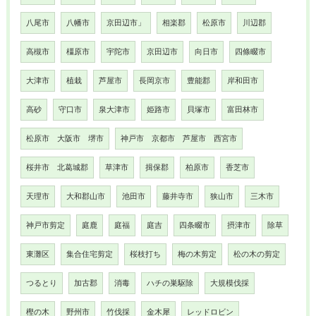
八尾市
八幡市
京田辺市」
相楽郡
松原市
川辺郡
高槻市
橿原市
宇陀市
京田辺市
向日市
四條畷市
大津市
植栽
芦屋市
長岡京市
豊能郡
岸和田市
高砂
守口市
泉大津市
姫路市
貝塚市
富田林市
松原市 大阪市 堺市
神戸市 京都市 芦屋市 西宮市
桜井市 北葛城郡
草津市
揖保郡
柏原市
香芝市
天理市
大和郡山市
池田市
藤井寺市
狭山市
三木市
神戸市剪定
庭鹿
庭福
庭吉
四条畷市
摂津市
除草
東灘区
集合住宅剪定
桜枝打ち
梅の木剪定
松の木の剪定
つるとり
加古郡
消毒
ハチの巣駆除
大規模伐採
樫の木
野州市
竹伐採
金木犀
レッドロビン