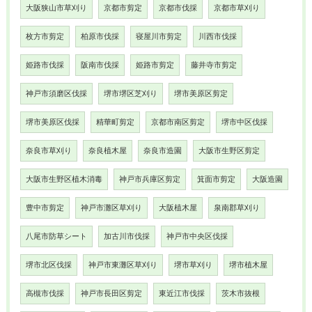
大阪狭山市草刈り
京都市剪定
京都市伐採
京都市草刈り
枚方市剪定
柏原市伐採
寝屋川市剪定
川西市伐採
姫路市伐採
阪南市伐採
姫路市剪定
藤井寺市剪定
神戸市須磨区伐採
堺市堺区芝刈り
堺市美原区剪定
堺市美原区伐採
精華町剪定
京都市南区剪定
堺市中区伐採
奈良市草刈り
奈良植木屋
奈良市造園
大阪市生野区剪定
大阪市生野区植木消毒
神戸市兵庫区剪定
箕面市剪定
大阪造園
豊中市剪定
神戸市灘区草刈り
大阪植木屋
泉南郡草刈り
八尾市防草シート
加古川市伐採
神戸市中央区伐採
堺市北区伐採
神戸市東灘区草刈り
堺市草刈り
堺市植木屋
高槻市伐採
神戸市長田区剪定
東近江市伐採
茨木市抜根