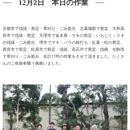
12月2日 本日の作業
京都市で伐採・剪定・草刈り・ごみ処分、北葛城郡で剪定、大和高
田市で伐採・剪定、天理市で金木犀・マキの剪定・いちじく・スギ
の伐採・ごみ処分、堺市でマキ・バラの枝打ち・紅葉・松の剪定、
西宮市で剪定、松原市で剪定・伐採、高石市で剪定・伐根、生駒市
で草刈り・ごみ処分、合計17件の作業をさせて頂きました。たくさ
んのご依頼有難う御座いました。