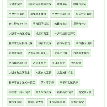
大津市伐採
大阪市阿倍野区伐採
堺区剪定
柏原市剪定
羽曳野市剪定
羽曳野市伐採
羽曳野市草刈り
泉佐野市剪定
泉佐野市草刈り
堺市西区伐採
吹田市剪定
尼崎市剪定
大阪市中央区植栽
橿原市剪定
神戸市須磨区剪定
神戸市北区特殊伐採
加古郡伐採
西成区剪定
堺市南区伐採
芦屋市抜根
堺市美原区草刈り
尼崎市伐採
四条畷市伐採
堺市南区草刈り
八尾市剪定
守口市剪定
堺区除草
大阪市都島区剪定
八尾市人工芝
北葛城郡消毒
神戸市垂水区松の剪定
茨木市伐採
京都市北区伐採
京都市山科区伐採
東大阪市伐採
福知山市伐採
剪定東大阪
伐採東大阪
草刈り東大阪
東大阪植木屋
茨木市剪定