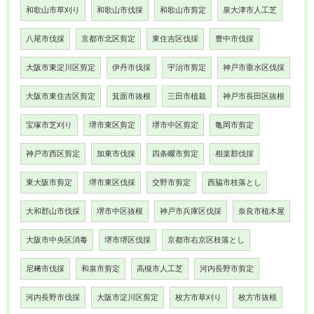
和歌山市草刈り
和歌山市伐採
和歌山市剪定
泉大津市人工芝
八尾市伐採
京都市北区剪定
東住吉区伐採
豊中市伐採
大阪市東淀川区剪定
伊丹市伐採
宇治市剪定
神戸市垂水区伐採
大阪市東住吉区剪定
箕面市抜根
三田市植栽
神戸市長田区抜根
宝塚市芝刈り
堺市東区剪定
堺市中区剪定
亀岡市剪定
神戸市西区剪定
加東市伐採
四条畷市剪定
相楽郡伐採
東大阪市剪定
堺市東区伐採
交野市剪定
西脇市枝落とし
大和郡山市伐採
堺市中区抜根
神戸市兵庫区伐採
奈良市植木屋
大阪市中央区消毒
堺市堺区伐採
京都市右京区枝落とし
尼﨑市伐採
和泉市剪定
高槻市人工芝
河内長野市剪定
河内長野市伐採
大阪市淀川区剪定
枚方市草刈り
枚方市抜根