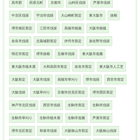
高市郡
田原元町
京都市
山科区伐採
芦屋市伐採
中京区伐採
宇治市伐採
大山崎町剪定
東大阪市
抜根
堺市南区剪定
三田市伐採
高槻市植栽
大阪市植栽
奈良市伐採
北葛城郡剪定
伊丹市剪定
泉佐野市伐採
明石市剪定
堺市抜根
五條市伐採
東大阪市造園
東大阪市植木屋
大和高田市剪定
奈良市剪定
東大阪市人工芝
大阪剪定
大阪市伐採
高槻市草刈り
堺市伐採
西宮市剪定
大阪伐採
大阪草刈り
京都市伏見区剪定
堺市西区剪定
神戸市北区伐採
西宮市伐採
生駒市剪定
生駒市伐採
生駒市草刈り
生駒市植木屋
生駒市造園
芦屋市剪定
堺市北区剪定
和泉市伐採
大阪狭山市剪定
大阪狭山伐採