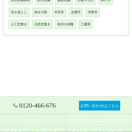
加古郡播磨町
紀州造園
播磨造園
お庭手入れ
枝打ち
高さ落とし
加古川郡
半田市
志摩市
伊勢市
人工芝敷き
天然芝敷き
植木の消毒
三重郡
0120-466-676
お問い合わせはこちら
コンセプト
大阪の造園･はなまる造園 大阪店の口コミ情報