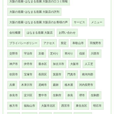
大阪の造園･はなまる造園 大阪店の口コミ情報
大阪の造園･はなまる造園 大阪店の評判
大阪の造園･はなまる造園 大阪店のお客様の声
サービス
メニュー
会社概要
はなまる造園 大阪店
お問い合わせ
プライバシーポリシー
アクセス
剪定
和歌山市
羽曳野市
交野市
宇治市
京都
芝刈り
草刈り
伐採
川西市
神戸市
伊丹市
垂水区
加古川市
大阪市
人工芝
吹田市
宝塚市
長田区
箕面市
門真市
南河内郡
兵庫
木津川市
尼崎市
庭師
植木屋
河内長野市
奈良市
淀川区
豊中市
生駒市
奈良
堺市
生駒郡
枚方市
福知山市
大阪市北区
西宮市
東住吉区
明石市