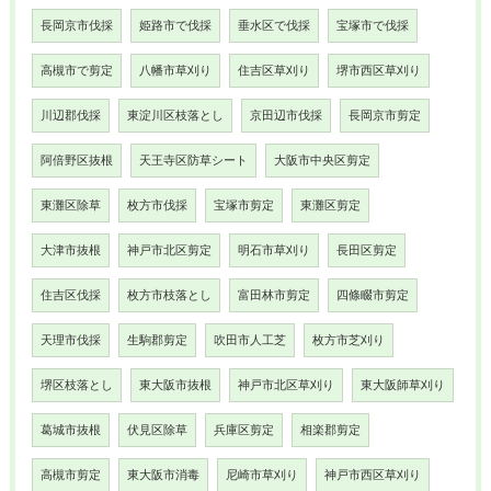
長岡京市伐採
姫路市で伐採
垂水区で伐採
宝塚市で伐採
高槻市で剪定
八幡市草刈り
住吉区草刈り
堺市西区草刈り
川辺郡伐採
東淀川区枝落とし
京田辺市伐採
長岡京市剪定
阿倍野区抜根
天王寺区防草シート
大阪市中央区剪定
東灘区除草
枚方市伐採
宝塚市剪定
東灘区剪定
大津市抜根
神戸市北区剪定
明石市草刈り
長田区剪定
住吉区伐採
枚方市枝落とし
富田林市剪定
四條畷市剪定
天理市伐採
生駒郡剪定
吹田市人工芝
枚方市芝刈り
堺区枝落とし
東大阪市抜根
神戸市北区草刈り
東大阪師草刈り
葛城市抜根
伏見区除草
兵庫区剪定
相楽郡剪定
高槻市剪定
東大阪市消毒
尼崎市草刈り
神戸市西区草刈り