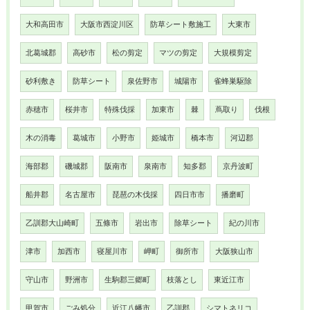
大和高田市
大阪市西淀川区
防草シート敷施工
大東市
北葛城郡
高砂市
松の剪定
マツの剪定
大規模剪定
砂利敷き
防草シート
泉佐野市
城陽市
雀蜂巣駆除
赤穂市
桜井市
特殊伐採
加東市
棘
蔦取り
伐根
木の消毒
葛城市
小野市
姫城市
橋本市
河辺郡
海部郡
磯城郡
阪南市
泉南市
知多郡
京丹波町
船井郡
名古屋市
琵琶の木伐採
四日市市
播磨町
乙訓郡大山崎町
五條市
岩出市
除草シート
紀の川市
津市
加西市
寝屋川市
岬町
御所市
大阪狭山市
守山市
野洲市
生駒郡三郷町
枝落とし
東近江市
甲賀市
ごみ処分
近江八幡市
乙訓郡
シマトネリコ