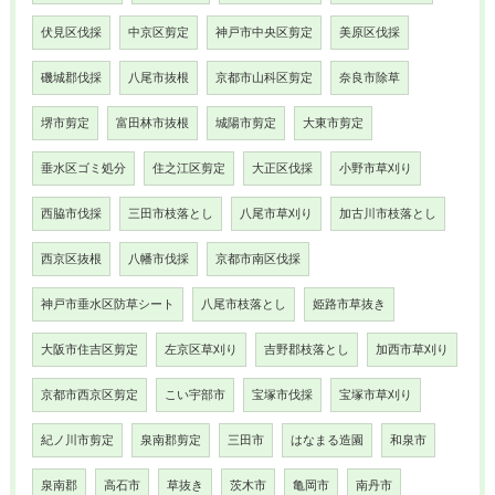
伏見区伐採
中京区剪定
神戸市中央区剪定
美原区伐採
磯城郡伐採
八尾市抜根
京都市山科区剪定
奈良市除草
堺市剪定
富田林市抜根
城陽市剪定
大東市剪定
垂水区ゴミ処分
住之江区剪定
大正区伐採
小野市草刈り
西脇市伐採
三田市枝落とし
八尾市草刈り
加古川市枝落とし
西京区抜根
八幡市伐採
京都市南区伐採
神戸市垂水区防草シート
八尾市枝落とし
姫路市草抜き
大阪市住吉区剪定
左京区草刈り
吉野郡枝落とし
加西市草刈り
京都市西京区剪定
こい宇部市
宝塚市伐採
宝塚市草刈り
紀ノ川市剪定
泉南郡剪定
三田市
はなまる造園
和泉市
泉南郡
高石市
草抜き
茨木市
亀岡市
南丹市