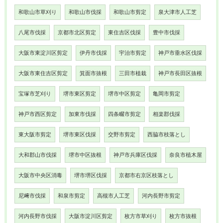
和歌山市草刈り
和歌山市伐採
和歌山市剪定
泉大津市人工芝
八尾市伐採
京都市北区剪定
東住吉区伐採
豊中市伐採
大阪市東淀川区剪定
伊丹市伐採
宇治市剪定
神戸市垂水区伐採
大阪市東住吉区剪定
箕面市抜根
三田市植栽
神戸市長田区抜根
宝塚市芝刈り
堺市東区剪定
堺市中区剪定
亀岡市剪定
神戸市西区剪定
加東市伐採
四条畷市剪定
相楽郡伐採
東大阪市剪定
堺市東区伐採
交野市剪定
西脇市枝落とし
大和郡山市伐採
堺市中区抜根
神戸市兵庫区伐採
奈良市植木屋
大阪市中央区消毒
堺市堺区伐採
京都市右京区枝落とし
尼﨑市伐採
和泉市剪定
高槻市人工芝
河内長野市剪定
河内長野市伐採
大阪市淀川区剪定
枚方市草刈り
枚方市抜根