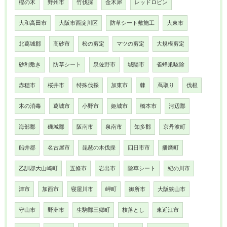
樫の木
野州市
竹伐採
金木犀
レッドロビン
大和高田市
大阪市西淀川区
防草シート敷施工
大東市
北葛城郡
高砂市
松の剪定
マツの剪定
大規模剪定
砂利敷き
防草シート
泉佐野市
城陽市
雀蜂巣駆除
赤穂市
桜井市
特殊伐採
加東市
棘
蔦取り
伐根
木の消毒
葛城市
小野市
姫城市
橋本市
河辺郡
海部郡
磯城郡
阪南市
泉南市
知多郡
京丹波町
船井郡
名古屋市
琵琶の木伐採
四日市市
播磨町
乙訓郡大山崎町
五條市
岩出市
除草シート
紀の川市
津市
加西市
寝屋川市
岬町
御所市
大阪狭山市
守山市
野洲市
生駒郡三郷町
枝落とし
東近江市