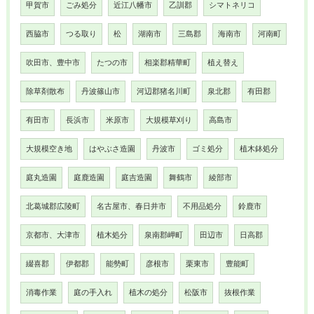
甲賀市
ごみ処分
近江八幡市
乙訓郡
シマトネリコ
西脇市
つる取り
松
湖南市
三島郡
海南市
河南町
吹田市、豊中市
たつの市
相楽郡精華町
植え替え
除草剤散布
丹波篠山市
河辺郡猪名川町
泉北郡
有田郡
有田市
長浜市
米原市
大規模草刈り
高島市
大規模空き地
はやぶさ造園
丹波市
ゴミ処分
植木鉢処分
庭丸造園
庭鹿造園
庭吉造園
舞鶴市
綾部市
北葛城郡広陵町
名古屋市、春日井市
不用品処分
鈴鹿市
京都市、大津市
植木処分
泉南郡岬町
田辺市
日高郡
綴喜郡
伊都郡
能勢町
彦根市
栗東市
豊能町
消毒作業
庭の手入れ
植木の処分
松阪市
抜根作業