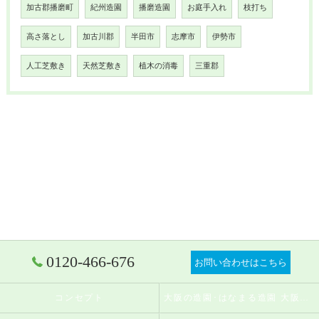
加古郡播磨町
紀州造園
播磨造園
お庭手入れ
枝打ち
高さ落とし
加古川郡
半田市
志摩市
伊勢市
人工芝敷き
天然芝敷き
植木の消毒
三重郡
0120-466-676
お問い合わせはこちら
コンセプト
大阪の造園･はなまる造園 大阪店の口コミ情報