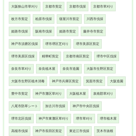
大阪狭山市草刈り
京都市剪定
京都市伐採
京都市草刈り
枚方市剪定
柏原市伐採
寝屋川市剪定
川西市伐採
姫路市伐採
阪南市伐採
姫路市剪定
藤井寺市剪定
神戸市須磨区伐採
堺市堺区芝刈り
堺市美原区剪定
堺市美原区伐採
精華町剪定
京都市南区剪定
堺市中区伐採
奈良市草刈り
奈良植木屋
奈良市造園
大阪市生野区剪定
大阪市生野区植木消毒
神戸市兵庫区剪定
箕面市剪定
大阪造園
豊中市剪定
神戸市灘区草刈り
大阪植木屋
泉南郡草刈り
八尾市防草シート
加古川市伐採
神戸市中央区伐採
堺市北区伐採
神戸市東灘区草刈り
堺市草刈り
堺市植木屋
高槻市伐採
神戸市長田区剪定
東近江市伐採
茨木市抜根