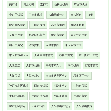
高市郡
田原元町
京都市
山科区伐採
芦屋市伐採
中京区伐採
宇治市伐採
大山崎町剪定
東大阪市
抜根
堺市南区剪定
三田市伐採
高槻市植栽
大阪市植栽
奈良市伐採
北葛城郡剪定
伊丹市剪定
泉佐野市伐採
明石市剪定
堺市抜根
五條市伐採
東大阪市造園
東大阪市植木屋
大和高田市剪定
奈良市剪定
東大阪市人工芝
大阪剪定
大阪市伐採
高槻市草刈り
堺市伐採
西宮市剪定
大阪伐採
大阪草刈り
京都市伏見区剪定
堺市西区剪定
神戸市北区伐採
西宮市伐採
生駒市剪定
生駒市伐採
生駒市草刈り
生駒市植木屋
生駒市造園
芦屋市剪定
堺市北区剪定
和泉市伐採
大阪狭山市剪定
大阪狭山伐採