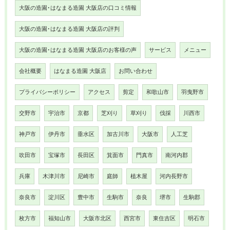
大阪の造園･はなまる造園 大阪店の口コミ情報
大阪の造園･はなまる造園 大阪店の評判
大阪の造園･はなまる造園 大阪店のお客様の声
サービス
メニュー
会社概要
はなまる造園 大阪店
お問い合わせ
プライバシーポリシー
アクセス
剪定
和歌山市
羽曳野市
交野市
宇治市
京都
芝刈り
草刈り
伐採
川西市
神戸市
伊丹市
垂水区
加古川市
大阪市
人工芝
吹田市
宝塚市
長田区
箕面市
門真市
南河内郡
兵庫
木津川市
尼崎市
庭師
植木屋
河内長野市
奈良市
淀川区
豊中市
生駒市
奈良
堺市
生駒郡
枚方市
福知山市
大阪市北区
西宮市
東住吉区
明石市