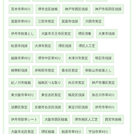
茨木市草刈り
堺市北区抜根
神戸市西区伐採
神戸市長田区伐採
箕面市草刈り
三田市剪定
箕面市伐採
川西市剪定
伊丹市枝落とし
大阪市天王寺区剪定
堺区消毒
大東市伐採
松原市伐採
大津市剪定
堺区伐採
堺区人工芝
姫路市草刈り
堺市中区草刈り
木津川市剪定
明石市伐採
精華町伐採
岸和田市剪定
垂水区剪定
和歌山市枝落とし
紀ノ川市植栽
福島区つる取り
向日市剪定
神戸市灘区剪定
東大阪市草刈り
東住吉区剪定
鶴見区伐採
加古川市草刈り
須磨区剪定
京都市右京区伐採
東淀川区伐採
伊丹市草刈り
伊丹市防草シート
大阪市西区植栽
堺市南区人工芝
西宮市抜根
大阪市北区剪定
堺区植栽
柏原市草刈り
宇治市草刈り