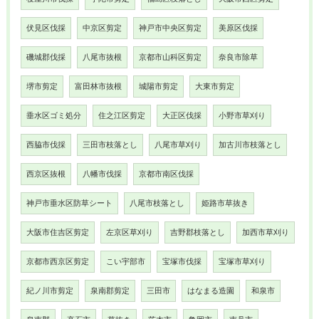
伏見区伐採
中京区剪定
神戸市中央区剪定
美原区伐採
磯城郡伐採
八尾市抜根
京都市山科区剪定
奈良市除草
堺市剪定
富田林市抜根
城陽市剪定
大東市剪定
垂水区ゴミ処分
住之江区剪定
大正区伐採
小野市草刈り
西脇市伐採
三田市枝落とし
八尾市草刈り
加古川市枝落とし
西京区抜根
八幡市伐採
京都市南区伐採
神戸市垂水区防草シート
八尾市枝落とし
姫路市草抜き
大阪市住吉区剪定
左京区草刈り
吉野郡枝落とし
加西市草刈り
京都市西京区剪定
こい宇部市
宝塚市伐採
宝塚市草刈り
紀ノ川市剪定
泉南郡剪定
三田市
はなまる造園
和泉市