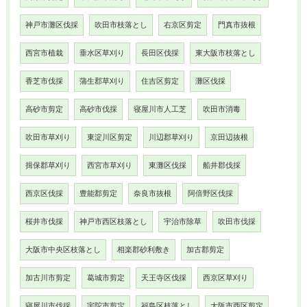
神戸市灘区伐採
吹田市枝落とし
右京区剪定
門真市抜根
西宮市植栽
垂水区草刈り
長田区伐採
東大阪市枝落とし
香芝市伐採
蒲生郡草刈り
住吉区剪定
灘区伐採
高砂市剪定
高砂市伐採
寝屋川市人工芝
吹田市消毒
吹田市草刈り
東淀川区剪定
川辺郡草刈り
京田辺抜根
揖保郡草刈り
西宮市草刈り
東灘区伐採
船井郡伐採
西京区伐採
豊能郡剪定
奈良市抜根
阿倍野区伐採
桜井市伐採
神戸市西区枝落とし
宇治市除草
吹田市伐採
大阪市中央区枝落とし
相楽郡砂利敷き
加古郡剪定
加古川市剪定
葛城市剪定
天王寺区伐採
西京区草刈り
寝屋川市伐採
宇陀市剪定
福島区枝落とし
大阪市西区剪定