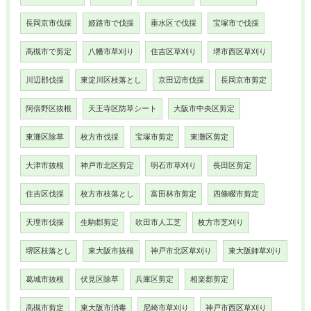
長岡京市伐採
姫路市で伐採
垂水区で伐採
宝塚市で伐採
高槻市で剪定
八幡市草刈り
住吉区草刈り
堺市西区草刈り
川辺郡伐採
東淀川区枝落とし
京田辺市伐採
長岡京市剪定
阿倍野区抜根
天王寺区防草シート
大阪市中央区剪定
東灘区除草
枚方市伐採
宝塚市剪定
東灘区剪定
大津市抜根
神戸市北区剪定
明石市草刈り
長田区剪定
住吉区伐採
枚方市枝落とし
富田林市剪定
四條畷市剪定
天理市伐採
生駒郡剪定
吹田市人工芝
枚方市芝刈り
堺区枝落とし
東大阪市抜根
神戸市北区草刈り
東大阪師草刈り
葛城市抜根
伏見区除草
兵庫区剪定
相楽郡剪定
高槻市剪定
東大阪市消毒
尼崎市草刈り
神戸市西区草刈り