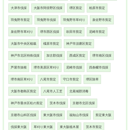
大津市伐採
大阪市阿倍野区伐採
堺区剪定
柏原市剪定
羽曳野市剪定
羽曳野市伐採
羽曳野市草刈り
泉佐野市剪定
泉佐野市草刈り
堺市西区伐採
吹田市剪定
尼崎市剪定
大阪市中央区植栽
橿原市剪定
神戸市須磨区剪定
神戸市北区特殊伐採
加古郡伐採
西成区剪定
堺市南区伐採
芦屋市抜根
堺市美原区草刈り
尼崎市伐採
四条畷市伐採
堺市南区草刈り
八尾市剪定
守口市剪定
堺区除草
大阪市都島区剪定
八尾市人工芝
北葛城郡消毒
神戸市垂水区松の剪定
茨木市伐採
京都市北区伐採
京都市山科区伐採
東大阪市伐採
福知山市伐採
剪定東大阪
伐採東大阪
草刈り東大阪
東大阪植木屋
茨木市剪定