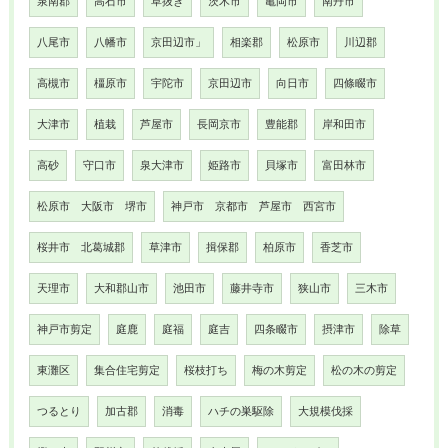
泉南郡
高石市
草抜き
茨木市
亀岡市
南丹市
八尾市
八幡市
京田辺市」
相楽郡
松原市
川辺郡
高槻市
橿原市
宇陀市
京田辺市
向日市
四條畷市
大津市
植栽
芦屋市
長岡京市
豊能郡
岸和田市
高砂
守口市
泉大津市
姫路市
貝塚市
富田林市
松原市 大阪市 堺市
神戸市 京都市 芦屋市 西宮市
桜井市 北葛城郡
草津市
揖保郡
柏原市
香芝市
天理市
大和郡山市
池田市
藤井寺市
狭山市
三木市
神戸市剪定
庭鹿
庭福
庭吉
四条畷市
摂津市
除草
東灘区
集合住宅剪定
桜枝打ち
梅の木剪定
松の木の剪定
つるとり
加古郡
消毒
ハチの巣駆除
大規模伐採