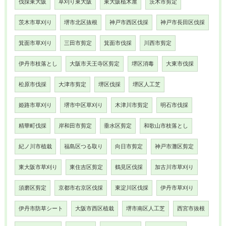
伐採東大阪
草刈り東大阪
東大阪植木屋
茨木市剪定
茨木市草刈り
堺市北区抜根
神戸市西区伐採
神戸市長田区伐採
箕面市草刈り
三田市剪定
箕面市伐採
川西市剪定
伊丹市枝落とし
大阪市天王寺区剪定
堺区消毒
大東市伐採
松原市伐採
大津市剪定
堺区伐採
堺区人工芝
姫路市草刈り
堺市中区草刈り
木津川市剪定
明石市伐採
精華町伐採
岸和田市剪定
垂水区剪定
和歌山市枝落とし
紀ノ川市植栽
福島区つる取り
向日市剪定
神戸市灘区剪定
東大阪市草刈り
東住吉区剪定
鶴見区伐採
加古川市草刈り
須磨区剪定
京都市右京区伐採
東淀川区伐採
伊丹市草刈り
伊丹市防草シート
大阪市西区植栽
堺市南区人工芝
西宮市抜根