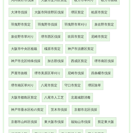
河内長野市伐採
大阪市淀川区剪定
枚方市草刈り
枚方市抜根
大津市伐採
大阪市阿倍野区伐採
堺区剪定
柏原市剪定
羽曳野市剪定
羽曳野市伐採
羽曳野市草刈り
泉佐野市剪定
泉佐野市草刈り
堺市西区伐採
吹田市剪定
尼崎市剪定
大阪市中央区植栽
橿原市剪定
神戸市須磨区剪定
神戸市北区特殊伐採
加古郡伐採
西成区剪定
堺市南区伐採
芦屋市抜根
堺市美原区草刈り
尼崎市伐採
四条畷市伐採
堺市南区草刈り
八尾市剪定
守口市剪定
堺区除草
大阪市都島区剪定
八尾市人工芝
北葛城郡消毒
神戸市垂水区松の剪定
茨木市伐採
京都市北区伐採
京都市山科区伐採
東大阪市伐採
福知山市伐採
剪定東大阪