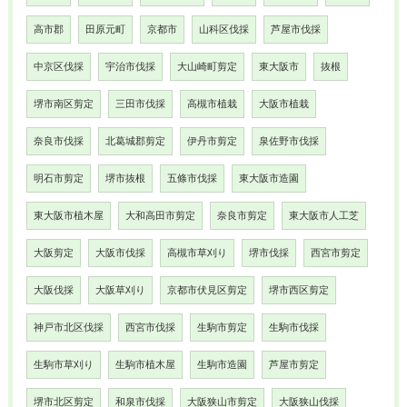
高市郡
田原元町
京都市
山科区伐採
芦屋市伐採
中京区伐採
宇治市伐採
大山崎町剪定
東大阪市
抜根
堺市南区剪定
三田市伐採
高槻市植栽
大阪市植栽
奈良市伐採
北葛城郡剪定
伊丹市剪定
泉佐野市伐採
明石市剪定
堺市抜根
五條市伐採
東大阪市造園
東大阪市植木屋
大和高田市剪定
奈良市剪定
東大阪市人工芝
大阪剪定
大阪市伐採
高槻市草刈り
堺市伐採
西宮市剪定
大阪伐採
大阪草刈り
京都市伏見区剪定
堺市西区剪定
神戸市北区伐採
西宮市伐採
生駒市剪定
生駒市伐採
生駒市草刈り
生駒市植木屋
生駒市造園
芦屋市剪定
堺市北区剪定
和泉市伐採
大阪狭山市剪定
大阪狭山伐採