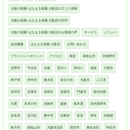
大阪の造園･はなまる造園 大阪店の口コミ情報
大阪の造園･はなまる造園 大阪店の評判
大阪の造園･はなまる造園 大阪店のお客様の声
サービス
メニュー
会社概要
はなまる造園 大阪店
お問い合わせ
プライバシーポリシー
アクセス
剪定
和歌山市
羽曳野市
交野市
宇治市
京都
芝刈り
草刈り
伐採
川西市
神戸市
伊丹市
垂水区
加古川市
大阪市
人工芝
吹田市
宝塚市
長田区
箕面市
門真市
南河内郡
兵庫
木津川市
尼崎市
庭師
植木屋
河内長野市
奈良市
淀川区
豊中市
生駒市
奈良
堺市
生駒郡
枚方市
福知山市
大阪市北区
西宮市
東住吉区
明石市