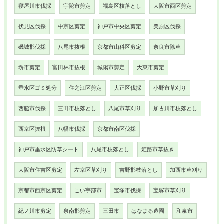
寝屋川市伐採
宇陀市剪定
福島区枝落とし
大阪市西区剪定
伏見区伐採
中京区剪定
神戸市中央区剪定
美原区伐採
磯城郡伐採
八尾市抜根
京都市山科区剪定
奈良市除草
堺市剪定
富田林市抜根
城陽市剪定
大東市剪定
垂水区ゴミ処分
住之江区剪定
大正区伐採
小野市草刈り
西脇市伐採
三田市枝落とし
八尾市草刈り
加古川市枝落とし
西京区抜根
八幡市伐採
京都市南区伐採
神戸市垂水区防草シート
八尾市枝落とし
姫路市草抜き
大阪市住吉区剪定
左京区草刈り
吉野郡枝落とし
加西市草刈り
京都市西京区剪定
こい宇部市
宝塚市伐採
宝塚市草刈り
紀ノ川市剪定
泉南郡剪定
三田市
はなまる造園
和泉市