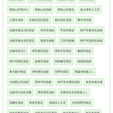
和歌山市草刈り
和歌山市伐採
和歌山市剪定
泉大津市人工芝
八尾市伐採
京都市北区剪定
東住吉区伐採
豊中市伐採
大阪市東淀川区剪定
伊丹市伐採
宇治市剪定
神戸市垂水区伐採
大阪市東住吉区剪定
箕面市抜根
三田市植栽
神戸市長田区抜根
宝塚市芝刈り
堺市東区剪定
堺市中区剪定
亀岡市剪定
神戸市西区剪定
加東市伐採
四条畷市剪定
相楽郡伐採
東大阪市剪定
堺市東区伐採
交野市剪定
西脇市枝落とし
大和郡山市伐採
堺市中区抜根
神戸市兵庫区伐採
奈良市植木屋
大阪市中央区消毒
堺市堺区伐採
京都市右京区枝落とし
尼﨑市伐採
和泉市剪定
高槻市人工芝
河内長野市剪定