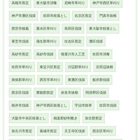
高槻市剪定
東大阪市消毒
尼崎市草刈り
神戸市西区草刈り
神戸市灘区伐採
吹田市枝落とし
右京区剪定
門真市抜根
西宮市植栽
垂水区草刈り
長田区伐採
東大阪市枝落とし
香芝市伐採
蒲生郡草刈り
住吉区剪定
灘区伐採
高砂市剪定
高砂市伐採
寝屋川市人工芝
吹田市消毒
吹田市草刈り
東淀川区剪定
川辺郡草刈り
京田辺抜根
揖保郡草刈り
西宮市草刈り
東灘区伐採
船井郡伐採
西京区伐採
豊能郡剪定
奈良市抜根
阿倍野区伐採
桜井市伐採
神戸市西区枝落とし
宇治市除草
吹田市伐採
大阪市中央区枝落とし
相楽郡砂利敷き
加古郡剪定
加古川市剪定
葛城市剪定
天王寺区伐採
西京区草刈り