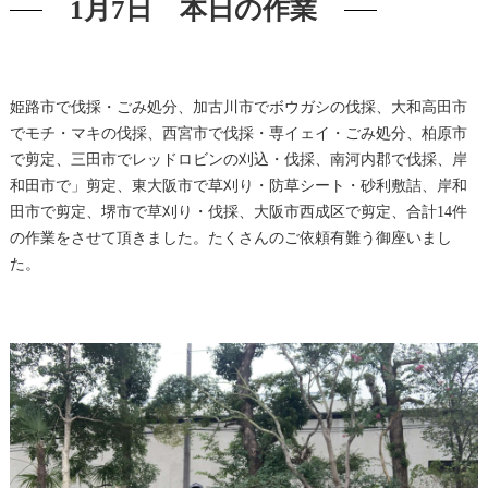
1月7日 本日の作業
姫路市で伐採・ごみ処分、加古川市でボウガシの伐採、大和高田市
でモチ・マキの伐採、西宮市で伐採・専イェイ・ごみ処分、柏原市
で剪定、三田市でレッドロビンの刈込・伐採、南河内郡で伐採、岸
和田市で」剪定、東大阪市で草刈り・防草シート・砂利敷詰、岸和
田市で剪定、堺市で草刈り・伐採、大阪市西成区で剪定、合計14件
の作業をさせて頂きました。たくさんのご依頼有難う御座いまし
た。