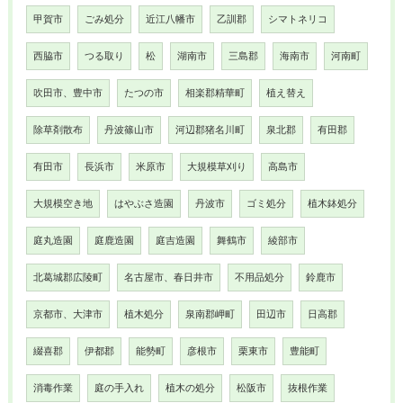
甲賀市
ごみ処分
近江八幡市
乙訓郡
シマトネリコ
西脇市
つる取り
松
湖南市
三島郡
海南市
河南町
吹田市、豊中市
たつの市
相楽郡精華町
植え替え
除草剤散布
丹波篠山市
河辺郡猪名川町
泉北郡
有田郡
有田市
長浜市
米原市
大規模草刈り
高島市
大規模空き地
はやぶさ造園
丹波市
ゴミ処分
植木鉢処分
庭丸造園
庭鹿造園
庭吉造園
舞鶴市
綾部市
北葛城郡広陵町
名古屋市、春日井市
不用品処分
鈴鹿市
京都市、大津市
植木処分
泉南郡岬町
田辺市
日高郡
綴喜郡
伊都郡
能勢町
彦根市
栗東市
豊能町
消毒作業
庭の手入れ
植木の処分
松阪市
抜根作業