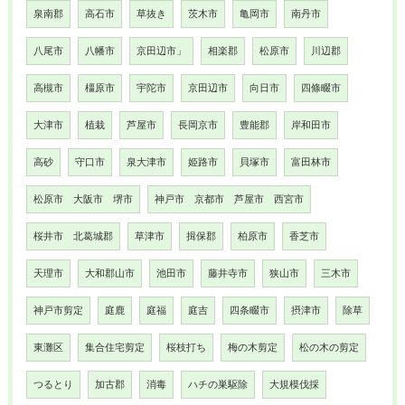
泉南郡
高石市
草抜き
茨木市
亀岡市
南丹市
八尾市
八幡市
京田辺市」
相楽郡
松原市
川辺郡
高槻市
橿原市
宇陀市
京田辺市
向日市
四條畷市
大津市
植栽
芦屋市
長岡京市
豊能郡
岸和田市
高砂
守口市
泉大津市
姫路市
貝塚市
富田林市
松原市 大阪市 堺市
神戸市 京都市 芦屋市 西宮市
桜井市 北葛城郡
草津市
揖保郡
柏原市
香芝市
天理市
大和郡山市
池田市
藤井寺市
狭山市
三木市
神戸市剪定
庭鹿
庭福
庭吉
四条畷市
摂津市
除草
東灘区
集合住宅剪定
桜枝打ち
梅の木剪定
松の木の剪定
つるとり
加古郡
消毒
ハチの巣駆除
大規模伐採