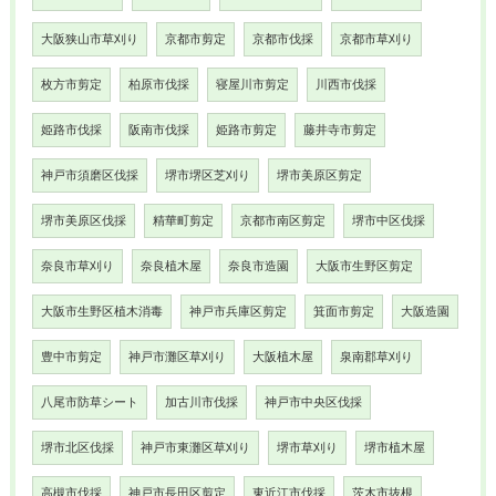
大阪狭山市草刈り
京都市剪定
京都市伐採
京都市草刈り
枚方市剪定
柏原市伐採
寝屋川市剪定
川西市伐採
姫路市伐採
阪南市伐採
姫路市剪定
藤井寺市剪定
神戸市須磨区伐採
堺市堺区芝刈り
堺市美原区剪定
堺市美原区伐採
精華町剪定
京都市南区剪定
堺市中区伐採
奈良市草刈り
奈良植木屋
奈良市造園
大阪市生野区剪定
大阪市生野区植木消毒
神戸市兵庫区剪定
箕面市剪定
大阪造園
豊中市剪定
神戸市灘区草刈り
大阪植木屋
泉南郡草刈り
八尾市防草シート
加古川市伐採
神戸市中央区伐採
堺市北区伐採
神戸市東灘区草刈り
堺市草刈り
堺市植木屋
高槻市伐採
神戸市長田区剪定
東近江市伐採
茨木市抜根