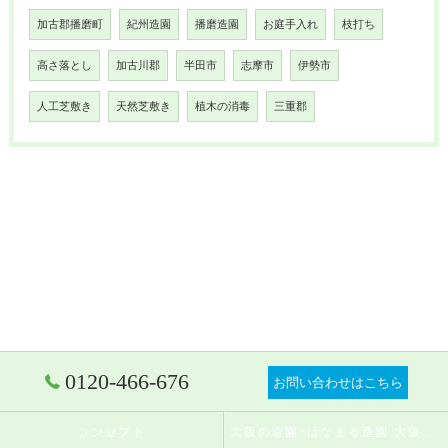
加古郡播磨町
紀州造園
播磨造園
お庭手入れ
枝打ち
高さ落とし
加古川郡
半田市
志摩市
伊勢市
人工芝敷き
天然芝敷き
植木の消毒
三重郡
0120-466-676
お問い合わせはこちら
コンセプト
大阪の造園･はなまる造園 大阪店の口コミ情報