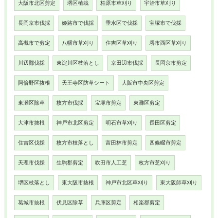
大阪市北区剪定
堺区植栽
柏原市草刈り
宇治市草刈り
長岡京市伐採
姫路市で伐採
垂水区で伐採
宝塚市で伐採
高槻市で剪定
八幡市草刈り
住吉区草刈り
堺市西区草刈り
川辺郡伐採
東淀川区枝落とし
京田辺市伐採
長岡京市剪定
阿倍野区抜根
天王寺区防草シート
大阪市中央区剪定
東灘区除草
枚方市伐採
宝塚市剪定
東灘区剪定
大津市抜根
神戸市北区剪定
明石市草刈り
長田区剪定
住吉区伐採
枚方市枝落とし
富田林市剪定
四條畷市剪定
天理市伐採
生駒郡剪定
吹田市人工芝
枚方市芝刈り
堺区枝落とし
東大阪市抜根
神戸市北区草刈り
東大阪師草刈り
葛城市抜根
伏見区除草
兵庫区剪定
相楽郡剪定