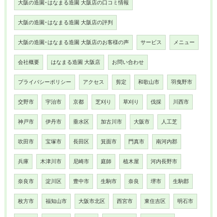
大阪の造園･はなまる造園 大阪店の口コミ情報
大阪の造園･はなまる造園 大阪店の評判
大阪の造園･はなまる造園 大阪店のお客様の声
サービス
メニュー
会社概要
はなまる造園 大阪店
お問い合わせ
プライバシーポリシー
アクセス
剪定
和歌山市
羽曳野市
交野市
宇治市
京都
芝刈り
草刈り
伐採
川西市
神戸市
伊丹市
垂水区
加古川市
大阪市
人工芝
吹田市
宝塚市
長田区
箕面市
門真市
南河内郡
兵庫
木津川市
尼崎市
庭師
植木屋
河内長野市
奈良市
淀川区
豊中市
生駒市
奈良
堺市
生駒郡
枚方市
福知山市
大阪市北区
西宮市
東住吉区
明石市