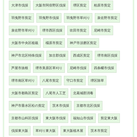
大津市伐採
大阪市阿倍野区伐採
堺区剪定
柏原市剪定
羽曳野市剪定
羽曳野市伐採
羽曳野市草刈り
泉佐野市剪定
泉佐野市草刈り
堺市西区伐採
吹田市剪定
尼崎市剪定
大阪市中央区植栽
橿原市剪定
神戸市須磨区剪定
神戸市北区特殊伐採
加古郡伐採
西成区剪定
堺市南区伐採
芦屋市抜根
堺市美原区草刈り
尼崎市伐採
四条畷市伐採
堺市南区草刈り
八尾市剪定
守口市剪定
堺区除草
大阪市都島区剪定
八尾市人工芝
北葛城郡消毒
神戸市垂水区松の剪定
茨木市伐採
京都市北区伐採
京都市山科区伐採
東大阪市伐採
福知山市伐採
剪定東大阪
伐採東大阪
草刈り東大阪
東大阪植木屋
茨木市剪定