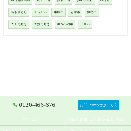
加古郡播磨町
紀州造園
播磨造園
お庭手入れ
枝打ち
高さ落とし
加古川郡
半田市
志摩市
伊勢市
人工芝敷き
天然芝敷き
植木の消毒
三重郡
0120-466-676
お問い合わせはこちら
コンセプト
大阪の造園･はなまる造園 大阪店の口コミ情報