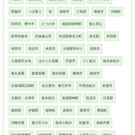
西脇市
つる取り
松
湖南市
三島郡
海南市
河南町
吹田市、豊中市
たつの市
相楽郡精華町
植え替え
除草剤散布
丹波篠山市
河辺郡猪名川町
泉北郡
有田郡
有田市
長浜市
米原市
大規模草刈り
高島市
大規模空き地
はやぶさ造園
丹波市
ゴミ処分
植木鉢処分
庭丸造園
庭鹿造園
庭吉造園
舞鶴市
綾部市
北葛城郡広陵町
名古屋市、春日井市
不用品処分
鈴鹿市
京都市、大津市
植木処分
泉南郡岬町
田辺市
日高郡
綴喜郡
伊都郡
能勢町
彦根市
栗東市
豊能町
消毒作業
庭の手入れ
植木の処分
松阪市
抜根作業