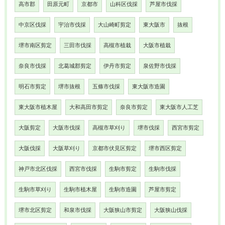
高市郡
田原元町
京都市
山科区伐採
芦屋市伐採
中京区伐採
宇治市伐採
大山崎町剪定
東大阪市
抜根
堺市南区剪定
三田市伐採
高槻市植栽
大阪市植栽
奈良市伐採
北葛城郡剪定
伊丹市剪定
泉佐野市伐採
明石市剪定
堺市抜根
五條市伐採
東大阪市造園
東大阪市植木屋
大和高田市剪定
奈良市剪定
東大阪市人工芝
大阪剪定
大阪市伐採
高槻市草刈り
堺市伐採
西宮市剪定
大阪伐採
大阪草刈り
京都市伏見区剪定
堺市西区剪定
神戸市北区伐採
西宮市伐採
生駒市剪定
生駒市伐採
生駒市草刈り
生駒市植木屋
生駒市造園
芦屋市剪定
堺市北区剪定
和泉市伐採
大阪狭山市剪定
大阪狭山伐採