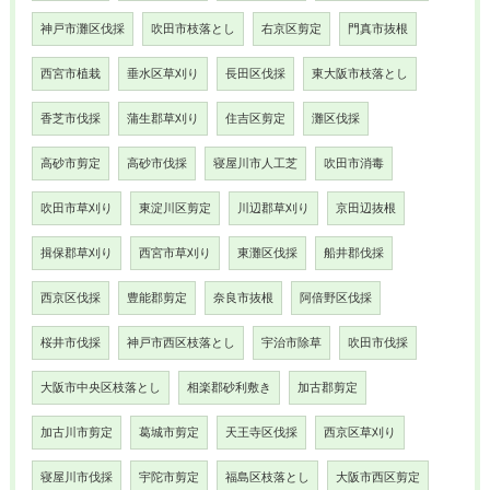
神戸市灘区伐採
吹田市枝落とし
右京区剪定
門真市抜根
西宮市植栽
垂水区草刈り
長田区伐採
東大阪市枝落とし
香芝市伐採
蒲生郡草刈り
住吉区剪定
灘区伐採
高砂市剪定
高砂市伐採
寝屋川市人工芝
吹田市消毒
吹田市草刈り
東淀川区剪定
川辺郡草刈り
京田辺抜根
揖保郡草刈り
西宮市草刈り
東灘区伐採
船井郡伐採
西京区伐採
豊能郡剪定
奈良市抜根
阿倍野区伐採
桜井市伐採
神戸市西区枝落とし
宇治市除草
吹田市伐採
大阪市中央区枝落とし
相楽郡砂利敷き
加古郡剪定
加古川市剪定
葛城市剪定
天王寺区伐採
西京区草刈り
寝屋川市伐採
宇陀市剪定
福島区枝落とし
大阪市西区剪定