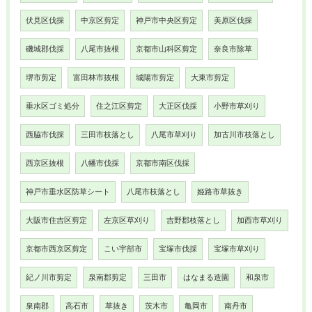
伏見区伐採
中京区剪定
神戸市中央区剪定
美原区伐採
磯城郡伐採
八尾市抜根
京都市山科区剪定
奈良市除草
堺市剪定
富田林市抜根
城陽市剪定
大東市剪定
垂水区ゴミ処分
住之江区剪定
大正区伐採
小野市草刈り
西脇市伐採
三田市枝落とし
八尾市草刈り
加古川市枝落とし
西京区抜根
八幡市伐採
京都市南区伐採
神戸市垂水区防草シート
八尾市枝落とし
姫路市草抜き
大阪市住吉区剪定
左京区草刈り
吉野郡枝落とし
加西市草刈り
京都市西京区剪定
こい宇部市
宝塚市伐採
宝塚市草刈り
紀ノ川市剪定
泉南郡剪定
三田市
はなまる造園
和泉市
泉南郡
高石市
草抜き
茨木市
亀岡市
南丹市