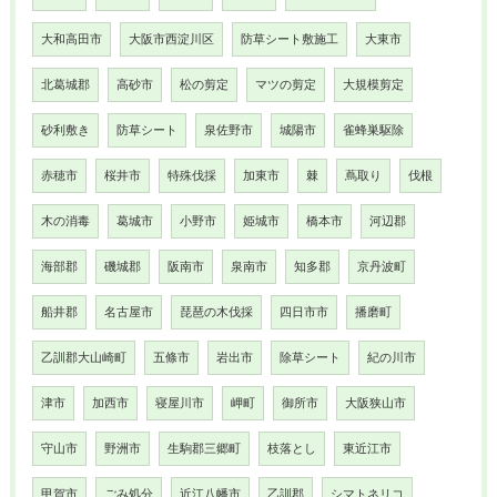
大和高田市
大阪市西淀川区
防草シート敷施工
大東市
北葛城郡
高砂市
松の剪定
マツの剪定
大規模剪定
砂利敷き
防草シート
泉佐野市
城陽市
雀蜂巣駆除
赤穂市
桜井市
特殊伐採
加東市
棘
蔦取り
伐根
木の消毒
葛城市
小野市
姫城市
橋本市
河辺郡
海部郡
磯城郡
阪南市
泉南市
知多郡
京丹波町
船井郡
名古屋市
琵琶の木伐採
四日市市
播磨町
乙訓郡大山崎町
五條市
岩出市
除草シート
紀の川市
津市
加西市
寝屋川市
岬町
御所市
大阪狭山市
守山市
野洲市
生駒郡三郷町
枝落とし
東近江市
甲賀市
ごみ処分
近江八幡市
乙訓郡
シマトネリコ