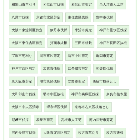
和歌山市草刈り
和歌山市伐採
和歌山市剪定
泉大津市人工芝
八尾市伐採
京都市北区剪定
東住吉区伐採
豊中市伐採
大阪市東淀川区剪定
伊丹市伐採
宇治市剪定
神戸市垂水区伐採
大阪市東住吉区剪定
箕面市抜根
三田市植栽
神戸市長田区抜根
宝塚市芝刈り
堺市東区剪定
堺市中区剪定
亀岡市剪定
神戸市西区剪定
加東市伐採
四条畷市剪定
相楽郡伐採
東大阪市剪定
堺市東区伐採
交野市剪定
西脇市枝落とし
大和郡山市伐採
堺市中区抜根
神戸市兵庫区伐採
奈良市植木屋
大阪市中央区消毒
堺市堺区伐採
京都市右京区枝落とし
尼﨑市伐採
和泉市剪定
高槻市人工芝
河内長野市剪定
河内長野市伐採
大阪市淀川区剪定
枚方市草刈り
枚方市抜根