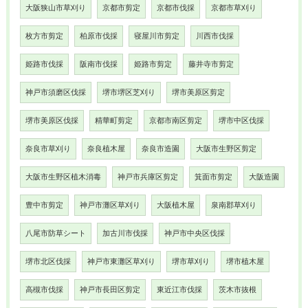
大阪狭山市草刈り
京都市剪定
京都市伐採
京都市草刈り
枚方市剪定
柏原市伐採
寝屋川市剪定
川西市伐採
姫路市伐採
阪南市伐採
姫路市剪定
藤井寺市剪定
神戸市須磨区伐採
堺市堺区芝刈り
堺市美原区剪定
堺市美原区伐採
精華町剪定
京都市南区剪定
堺市中区伐採
奈良市草刈り
奈良植木屋
奈良市造園
大阪市生野区剪定
大阪市生野区植木消毒
神戸市兵庫区剪定
箕面市剪定
大阪造園
豊中市剪定
神戸市灘区草刈り
大阪植木屋
泉南郡草刈り
八尾市防草シート
加古川市伐採
神戸市中央区伐採
堺市北区伐採
神戸市東灘区草刈り
堺市草刈り
堺市植木屋
高槻市伐採
神戸市長田区剪定
東近江市伐採
茨木市抜根