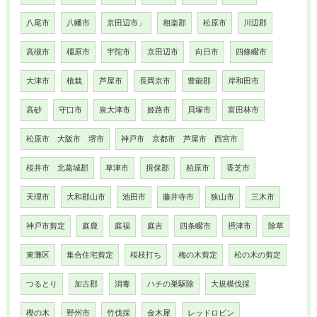
八尾市
八幡市
京田辺市」
相楽郡
松原市
川辺郡
高槻市
橿原市
宇陀市
京田辺市
向日市
四條畷市
大津市
植栽
芦屋市
長岡京市
豊能郡
岸和田市
高砂
守口市
泉大津市
姫路市
貝塚市
富田林市
松原市 大阪市 堺市
神戸市 京都市 芦屋市 西宮市
桜井市 北葛城郡
草津市
揖保郡
柏原市
香芝市
天理市
大和郡山市
池田市
藤井寺市
狭山市
三木市
神戸市剪定
庭鹿
庭福
庭吉
四条畷市
摂津市
除草
東灘区
集合住宅剪定
桜枝打ち
梅の木剪定
松の木の剪定
つるとり
加古郡
消毒
ハチの巣駆除
大規模伐採
樫の木
野州市
竹伐採
金木犀
レッドロビン