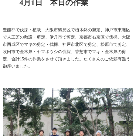
4月1日 本日の作業
豊能郡で伐採・植栽、大阪市鶴見区で植木鉢の剪定、神戸市東灘区
で人工芝の敷設・剪定、伊丹市で剪定、京都市右京区で伐採、大阪
市西成区でマキの剪定・伐採、神戸市北区で剪定、松原市で剪定、
吹田市で金木犀・ヤマボウシの伐採、香芝市でマキ・金木犀の剪
定、合計15件の作業をさせて頂きました。たくさんのご依頼有難う
御座いました。