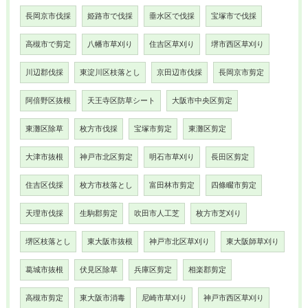
長岡京市伐採
姫路市で伐採
垂水区で伐採
宝塚市で伐採
高槻市で剪定
八幡市草刈り
住吉区草刈り
堺市西区草刈り
川辺郡伐採
東淀川区枝落とし
京田辺市伐採
長岡京市剪定
阿倍野区抜根
天王寺区防草シート
大阪市中央区剪定
東灘区除草
枚方市伐採
宝塚市剪定
東灘区剪定
大津市抜根
神戸市北区剪定
明石市草刈り
長田区剪定
住吉区伐採
枚方市枝落とし
富田林市剪定
四條畷市剪定
天理市伐採
生駒郡剪定
吹田市人工芝
枚方市芝刈り
堺区枝落とし
東大阪市抜根
神戸市北区草刈り
東大阪師草刈り
葛城市抜根
伏見区除草
兵庫区剪定
相楽郡剪定
高槻市剪定
東大阪市消毒
尼崎市草刈り
神戸市西区草刈り