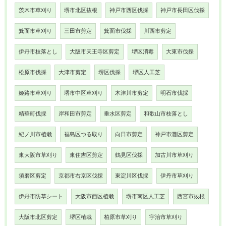
茨木市草刈り
堺市北区抜根
神戸市西区伐採
神戸市長田区伐採
箕面市草刈り
三田市剪定
箕面市伐採
川西市剪定
伊丹市枝落とし
大阪市天王寺区剪定
堺区消毒
大東市伐採
松原市伐採
大津市剪定
堺区伐採
堺区人工芝
姫路市草刈り
堺市中区草刈り
木津川市剪定
明石市伐採
精華町伐採
岸和田市剪定
垂水区剪定
和歌山市枝落とし
紀ノ川市植栽
福島区つる取り
向日市剪定
神戸市灘区剪定
東大阪市草刈り
東住吉区剪定
鶴見区伐採
加古川市草刈り
須磨区剪定
京都市右京区伐採
東淀川区伐採
伊丹市草刈り
伊丹市防草シート
大阪市西区植栽
堺市南区人工芝
西宮市抜根
大阪市北区剪定
堺区植栽
柏原市草刈り
宇治市草刈り