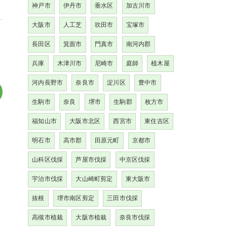
神戸市
伊丹市
垂水区
加古川市
大阪市
人工芝
吹田市
宝塚市
長田区
箕面市
門真市
南河内郡
兵庫
木津川市
尼崎市
庭師
植木屋
河内長野市
奈良市
淀川区
豊中市
生駒市
奈良
堺市
生駒郡
枚方市
福知山市
大阪市北区
西宮市
東住吉区
明石市
高市郡
田原元町
京都市
山科区伐採
芦屋市伐採
中京区伐採
宇治市伐採
大山崎町剪定
東大阪市
抜根
堺市南区剪定
三田市伐採
高槻市植栽
大阪市植栽
奈良市伐採