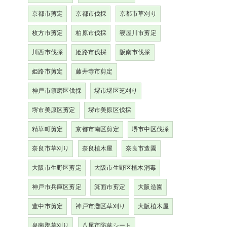
京都市剪定
京都市伐採
京都市草刈り
枚方市剪定
柏原市伐採
寝屋川市剪定
川西市伐採
姫路市伐採
阪南市伐採
姫路市剪定
藤井寺市剪定
神戸市須磨区伐採
堺市堺区芝刈り
堺市美原区剪定
堺市美原区伐採
精華町剪定
京都市南区剪定
堺市中区伐採
奈良市草刈り
奈良植木屋
奈良市造園
大阪市生野区剪定
大阪市生野区植木消毒
神戸市兵庫区剪定
箕面市剪定
大阪造園
豊中市剪定
神戸市灘区草刈り
大阪植木屋
泉南郡草刈り
八尾市防草シート