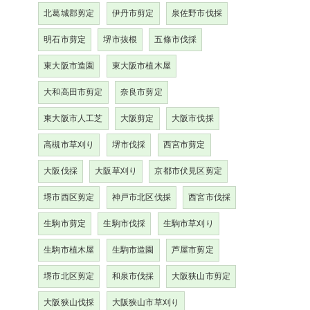
北葛城郡剪定
伊丹市剪定
泉佐野市伐採
明石市剪定
堺市抜根
五條市伐採
東大阪市造園
東大阪市植木屋
大和高田市剪定
奈良市剪定
東大阪市人工芝
大阪剪定
大阪市伐採
高槻市草刈り
堺市伐採
西宮市剪定
大阪伐採
大阪草刈り
京都市伏見区剪定
堺市西区剪定
神戸市北区伐採
西宮市伐採
生駒市剪定
生駒市伐採
生駒市草刈り
生駒市植木屋
生駒市造園
芦屋市剪定
堺市北区剪定
和泉市伐採
大阪狭山市剪定
大阪狭山伐採
大阪狭山市草刈り