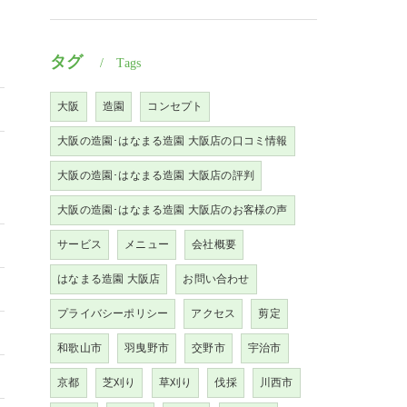
タグ
Tags
大阪
造園
コンセプト
大阪の造園･はなまる造園 大阪店の口コミ情報
大阪の造園･はなまる造園 大阪店の評判
大阪の造園･はなまる造園 大阪店のお客様の声
サービス
メニュー
会社概要
はなまる造園 大阪店
お問い合わせ
プライバシーポリシー
アクセス
剪定
和歌山市
羽曳野市
交野市
宇治市
京都
芝刈り
草刈り
伐採
川西市