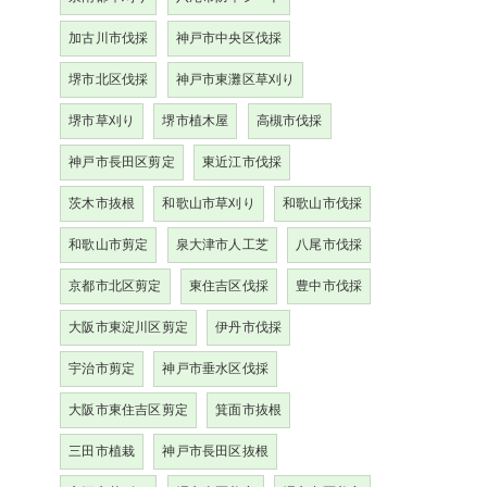
加古川市伐採
神戸市中央区伐採
堺市北区伐採
神戸市東灘区草刈り
堺市草刈り
堺市植木屋
高槻市伐採
神戸市長田区剪定
東近江市伐採
茨木市抜根
和歌山市草刈り
和歌山市伐採
和歌山市剪定
泉大津市人工芝
八尾市伐採
京都市北区剪定
東住吉区伐採
豊中市伐採
大阪市東淀川区剪定
伊丹市伐採
宇治市剪定
神戸市垂水区伐採
大阪市東住吉区剪定
箕面市抜根
三田市植栽
神戸市長田区抜根