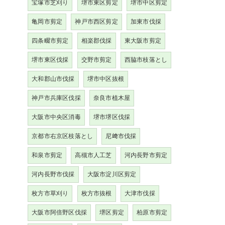
宝塚市芝刈り
堺市東区剪定
堺市中区剪定
亀岡市剪定
神戸市西区剪定
加東市伐採
四条畷市剪定
相楽郡伐採
東大阪市剪定
堺市東区伐採
交野市剪定
西脇市枝落とし
大和郡山市伐採
堺市中区抜根
神戸市兵庫区伐採
奈良市植木屋
大阪市中央区消毒
堺市堺区伐採
京都市右京区枝落とし
尼﨑市伐採
和泉市剪定
高槻市人工芝
河内長野市剪定
河内長野市伐採
大阪市淀川区剪定
枚方市草刈り
枚方市抜根
大津市伐採
大阪市阿倍野区伐採
堺区剪定
柏原市剪定