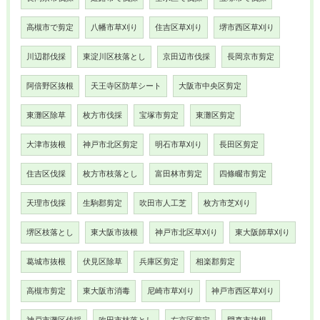
高槻市で剪定
八幡市草刈り
住吉区草刈り
堺市西区草刈り
川辺郡伐採
東淀川区枝落とし
京田辺市伐採
長岡京市剪定
阿倍野区抜根
天王寺区防草シート
大阪市中央区剪定
東灘区除草
枚方市伐採
宝塚市剪定
東灘区剪定
大津市抜根
神戸市北区剪定
明石市草刈り
長田区剪定
住吉区伐採
枚方市枝落とし
富田林市剪定
四條畷市剪定
天理市伐採
生駒郡剪定
吹田市人工芝
枚方市芝刈り
堺区枝落とし
東大阪市抜根
神戸市北区草刈り
東大阪師草刈り
葛城市抜根
伏見区除草
兵庫区剪定
相楽郡剪定
高槻市剪定
東大阪市消毒
尼崎市草刈り
神戸市西区草刈り