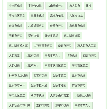
中京区伐採
宇治市伐採
大山崎町剪定
東大阪市
抜根
堺市南区剪定
三田市伐採
高槻市植栽
大阪市植栽
奈良市伐採
北葛城郡剪定
伊丹市剪定
泉佐野市伐採
明石市剪定
堺市抜根
五條市伐採
東大阪市造園
東大阪市植木屋
大和高田市剪定
奈良市剪定
東大阪市人工芝
大阪剪定
大阪市伐採
高槻市草刈り
堺市伐採
西宮市剪定
大阪伐採
大阪草刈り
京都市伏見区剪定
堺市西区剪定
神戸市北区伐採
西宮市伐採
生駒市剪定
生駒市伐採
生駒市草刈り
生駒市植木屋
生駒市造園
芦屋市剪定
堺市北区剪定
和泉市伐採
大阪狭山市剪定
大阪狭山伐採
大阪狭山市草刈り
京都市剪定
京都市伐採
京都市草刈り