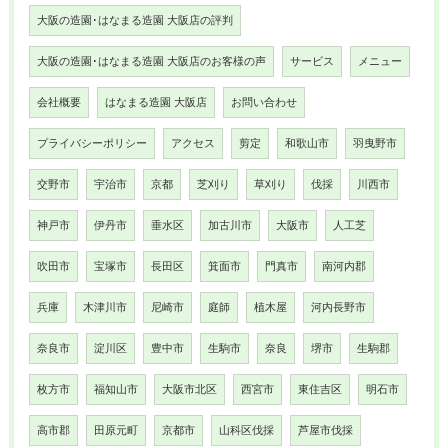
大阪の造園･はなまる造園 大阪店の評判
大阪の造園･はなまる造園 大阪店のお客様の声
サービス
メニュー
会社概要
はなまる造園 大阪店
お問い合わせ
プライバシーポリシー
アクセス
剪定
和歌山市
羽曳野市
交野市
宇治市
京都
芝刈り
草刈り
伐採
川西市
神戸市
伊丹市
垂水区
加古川市
大阪市
人工芝
吹田市
宝塚市
長田区
箕面市
門真市
南河内郡
兵庫
木津川市
尼崎市
庭師
植木屋
河内長野市
奈良市
淀川区
豊中市
生駒市
奈良
堺市
生駒郡
枚方市
福知山市
大阪市北区
西宮市
東住吉区
明石市
高市郡
田原元町
京都市
山科区伐採
芦屋市伐採