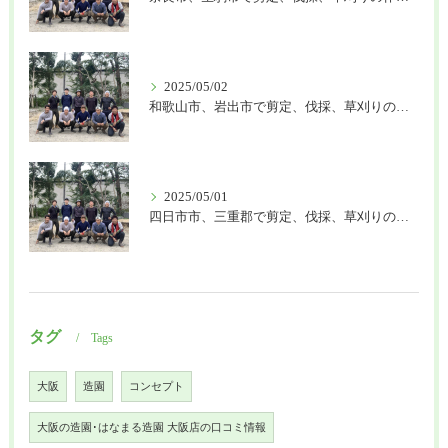
2025/05/02
和歌山市、岩出市で剪定、伐採、草刈りの作業を頼むなら はなまる造園
2025/05/01
四日市市、三重郡で剪定、伐採、草刈りの作業を頼むなら はなまる造園
タグ
Tags
大阪
造園
コンセプト
大阪の造園･はなまる造園 大阪店の口コミ情報