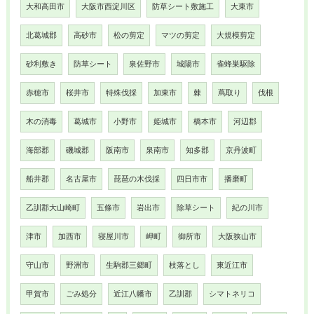
大和高田市
大阪市西淀川区
防草シート敷施工
大東市
北葛城郡
高砂市
松の剪定
マツの剪定
大規模剪定
砂利敷き
防草シート
泉佐野市
城陽市
雀蜂巣駆除
赤穂市
桜井市
特殊伐採
加東市
棘
蔦取り
伐根
木の消毒
葛城市
小野市
姫城市
橋本市
河辺郡
海部郡
磯城郡
阪南市
泉南市
知多郡
京丹波町
船井郡
名古屋市
琵琶の木伐採
四日市市
播磨町
乙訓郡大山崎町
五條市
岩出市
除草シート
紀の川市
津市
加西市
寝屋川市
岬町
御所市
大阪狭山市
守山市
野洲市
生駒郡三郷町
枝落とし
東近江市
甲賀市
ごみ処分
近江八幡市
乙訓郡
シマトネリコ