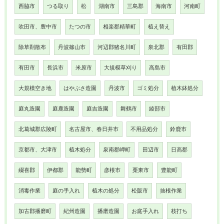
西脇市
つる取り
松
湖南市
三島郡
海南市
河南町
吹田市、豊中市
たつの市
相楽郡精華町
植え替え
除草剤散布
丹波篠山市
河辺郡猪名川町
泉北郡
有田郡
有田市
長浜市
米原市
大規模草刈り
高島市
大規模空き地
はやぶさ造園
丹波市
ゴミ処分
植木鉢処分
庭丸造園
庭鹿造園
庭吉造園
舞鶴市
綾部市
北葛城郡広陵町
名古屋市、春日井市
不用品処分
鈴鹿市
京都市、大津市
植木処分
泉南郡岬町
田辺市
日高郡
綴喜郡
伊都郡
能勢町
彦根市
栗東市
豊能町
消毒作業
庭の手入れ
植木の処分
松阪市
抜根作業
加古郡播磨町
紀州造園
播磨造園
お庭手入れ
枝打ち