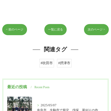
< 前のページ
一覧に戻る
次のページ >
関連タグ
#吹田市
#摂津市
最近の投稿
Recent Posts
2025/05/07
奈良市、生駒市で剪定、伐採、草刈りの作業を頼むなら はなまる造園