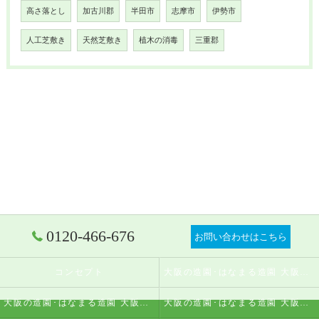
高さ落とし
加古川郡
半田市
志摩市
伊勢市
人工芝敷き
天然芝敷き
植木の消毒
三重郡
0120-466-676
お問い合わせはこちら
コンセプト
大阪の造園･はなまる造園 大阪店の口コミ情報
大阪の造園･はなまる造園 大阪店の評判
大阪の造園･はなまる造園 大阪店のお客様の声