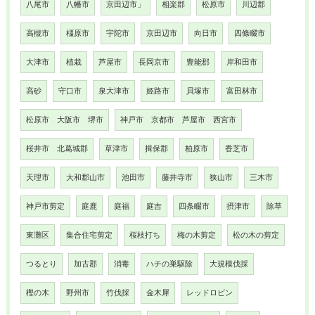
八尾市
八幡市
京田辺市」
相楽郡
松原市
川辺郡
高槻市
橿原市
宇陀市
京田辺市
向日市
四條畷市
大津市
植栽
芦屋市
長岡京市
豊能郡
岸和田市
高砂
守口市
泉大津市
姫路市
貝塚市
富田林市
松原市 大阪市 堺市
神戸市 京都市 芦屋市 西宮市
桜井市 北葛城郡
草津市
揖保郡
柏原市
香芝市
天理市
大和郡山市
池田市
藤井寺市
狭山市
三木市
神戸市剪定
庭鹿
庭福
庭吉
四条畷市
摂津市
除草
東灘区
集合住宅剪定
桜枝打ち
梅の木剪定
松の木の剪定
つるとり
加古郡
消毒
ハチの巣駆除
大規模伐採
樫の木
野州市
竹伐採
金木犀
レッドロビン