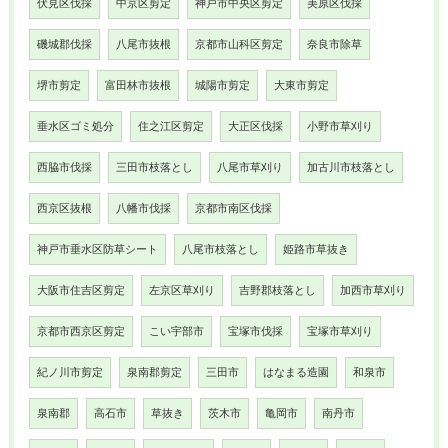
伏見区伐採
中京区剪定
神戸市中央区剪定
美原区伐採
磯城郡伐採
八尾市抜根
京都市山科区剪定
奈良市除草
堺市剪定
富田林市抜根
城陽市剪定
大東市剪定
垂水区ゴミ処分
住之江区剪定
大正区伐採
小野市草刈り
西脇市伐採
三田市枝落とし
八尾市草刈り
加古川市枝落とし
西京区抜根
八幡市伐採
京都市南区伐採
神戸市垂水区防草シート
八尾市枝落とし
姫路市草抜き
大阪市住吉区剪定
左京区草刈り
吉野郡枝落とし
加西市草刈り
京都市西京区剪定
こい宇部市
宝塚市伐採
宝塚市草刈り
紀ノ川市剪定
泉南郡剪定
三田市
はなまる造園
和泉市
泉南郡
高石市
草抜き
茨木市
亀岡市
南丹市