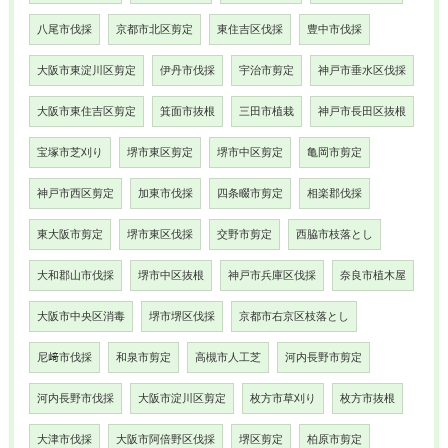
八尾市伐採
京都市北区剪定
東住吉区伐採
豊中市伐採
大阪市東淀川区剪定
伊丹市伐採
宇治市剪定
神戸市垂水区伐採
大阪市東住吉区剪定
箕面市抜根
三田市植栽
神戸市長田区抜根
宝塚市芝刈り
堺市東区剪定
堺市中区剪定
亀岡市剪定
神戸市西区剪定
加東市伐採
四条畷市剪定
相楽郡伐採
東大阪市剪定
堺市東区伐採
交野市剪定
西脇市枝落とし
大和郡山市伐採
堺市中区抜根
神戸市兵庫区伐採
奈良市植木屋
大阪市中央区消毒
堺市堺区伐採
京都市右京区枝落とし
尼﨑市伐採
和泉市剪定
高槻市人工芝
河内長野市剪定
河内長野市伐採
大阪市淀川区剪定
枚方市草刈り
枚方市抜根
大津市伐採
大阪市阿倍野区伐採
堺区剪定
柏原市剪定