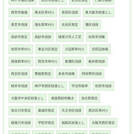
神戸市灘区伐採
吹田市枝落とし
右京区剪定
門真市抜根
西宮市植栽
垂水区草刈り
長田区伐採
東大阪市枝落とし
香芝市伐採
蒲生郡草刈り
住吉区剪定
灘区伐採
高砂市剪定
高砂市伐採
寝屋川市人工芝
吹田市消毒
吹田市草刈り
東淀川区剪定
川辺郡草刈り
京田辺抜根
揖保郡草刈り
西宮市草刈り
東灘区伐採
船井郡伐採
西京区伐採
豊能郡剪定
奈良市抜根
阿倍野区伐採
桜井市伐採
神戸市西区枝落とし
宇治市除草
吹田市伐採
大阪市中央区枝落とし
相楽郡砂利敷き
加古郡剪定
加古川市剪定
葛城市剪定
天王寺区伐採
西京区草刈り
寝屋川市伐採
宇陀市剪定
福島区枝落とし
大阪市西区剪定