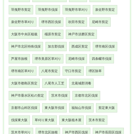
羽曳野市剪定
羽曳野市伐採
羽曳野市草刈り
泉佐野市剪定
泉佐野市草刈り
堺市西区伐採
吹田市剪定
尼崎市剪定
大阪市中央区植栽
橿原市剪定
神戸市須磨区剪定
神戸市北区特殊伐採
加古郡伐採
西成区剪定
堺市南区伐採
芦屋市抜根
堺市美原区草刈り
尼崎市伐採
四条畷市伐採
堺市南区草刈り
八尾市剪定
守口市剪定
堺区除草
大阪市都島区剪定
八尾市人工芝
北葛城郡消毒
神戸市垂水区松の剪定
茨木市伐採
京都市北区伐採
京都市山科区伐採
東大阪市伐採
福知山市伐採
剪定東大阪
伐採東大阪
草刈り東大阪
東大阪植木屋
茨木市剪定
茨木市草刈り
堺市北区抜根
神戸市西区伐採
神戸市長田区伐採