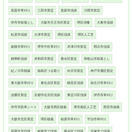
箕面市草刈り
三田市剪定
箕面市伐採
川西市剪定
伊丹市枝落とし
大阪市天王寺区剪定
堺区消毒
大東市伐採
松原市伐採
大津市剪定
堺区伐採
堺区人工芝
姫路市草刈り
堺市中区草刈り
木津川市剪定
明石市伐採
精華町伐採
岸和田市剪定
垂水区剪定
和歌山市枝落とし
紀ノ川市植栽
福島区つる取り
向日市剪定
神戸市灘区剪定
東大阪市草刈り
東住吉区剪定
鶴見区伐採
加古川市草刈り
須磨区剪定
京都市右京区伐採
東淀川区伐採
伊丹市草刈り
伊丹市防草シート
大阪市西区植栽
堺市南区人工芝
西宮市抜根
大阪市北区剪定
堺区植栽
柏原市草刈り
宇治市草刈り
長岡京市伐採
姫路市で伐採
垂水区で伐採
宝塚市で伐採