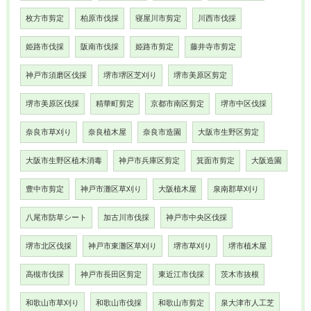
枚方市剪定
柏原市伐採
寝屋川市剪定
川西市伐採
姫路市伐採
阪南市伐採
姫路市剪定
藤井寺市剪定
神戸市須磨区伐採
堺市堺区芝刈り
堺市美原区剪定
堺市美原区伐採
精華町剪定
京都市南区剪定
堺市中区伐採
奈良市草刈り
奈良植木屋
奈良市造園
大阪市生野区剪定
大阪市生野区植木消毒
神戸市兵庫区剪定
箕面市剪定
大阪造園
豊中市剪定
神戸市灘区草刈り
大阪植木屋
泉南郡草刈り
八尾市防草シート
加古川市伐採
神戸市中央区伐採
堺市北区伐採
神戸市東灘区草刈り
堺市草刈り
堺市植木屋
高槻市伐採
神戸市長田区剪定
東近江市伐採
茨木市抜根
和歌山市草刈り
和歌山市伐採
和歌山市剪定
泉大津市人工芝