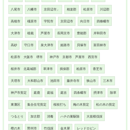
八尾市
八幡市
京田辺市」
相楽郡
松原市
川辺郡
高槻市
橿原市
宇陀市
京田辺市
向日市
四條畷市
大津市
植栽
芦屋市
長岡京市
豊能郡
岸和田市
高砂
守口市
泉大津市
姫路市
貝塚市
富田林市
松原市 大阪市 堺市
神戸市 京都市 芦屋市 西宮市
桜井市 北葛城郡
草津市
揖保郡
柏原市
香芝市
天理市
大和郡山市
池田市
藤井寺市
狭山市
三木市
神戸市剪定
庭鹿
庭福
庭吉
四条畷市
摂津市
除草
東灘区
集合住宅剪定
桜枝打ち
梅の木剪定
松の木の剪定
つるとり
加古郡
消毒
ハチの巣駆除
大規模伐採
樫の木
野州市
竹伐採
金木犀
レッドロビン