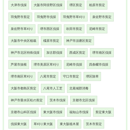
大津市伐採
大阪市阿倍野区伐採
堺区剪定
柏原市剪定
羽曳野市剪定
羽曳野市伐採
羽曳野市草刈り
泉佐野市剪定
泉佐野市草刈り
堺市西区伐採
吹田市剪定
尼崎市剪定
大阪市中央区植栽
橿原市剪定
神戸市須磨区剪定
神戸市北区特殊伐採
加古郡伐採
西成区剪定
堺市南区伐採
芦屋市抜根
堺市美原区草刈り
尼崎市伐採
四条畷市伐採
堺市南区草刈り
八尾市剪定
守口市剪定
堺区除草
大阪市都島区剪定
八尾市人工芝
北葛城郡消毒
神戸市垂水区松の剪定
茨木市伐採
京都市北区伐採
京都市山科区伐採
東大阪市伐採
福知山市伐採
剪定東大阪
伐採東大阪
草刈り東大阪
東大阪植木屋
茨木市剪定