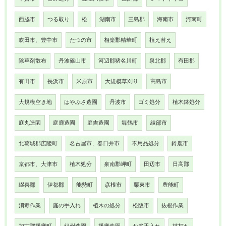
西脇市
つる取り
松
湖南市
三島郡
海南市
河南町
吹田市、豊中市
たつの市
相楽郡精華町
植え替え
除草剤散布
丹波篠山市
河辺郡猪名川町
泉北郡
有田郡
有田市
長浜市
米原市
大規模草刈り
高島市
大規模空き地
はやぶさ造園
丹波市
ゴミ処分
植木鉢処分
庭丸造園
庭鹿造園
庭吉造園
舞鶴市
綾部市
北葛城郡広陵町
名古屋市、春日井市
不用品処分
鈴鹿市
京都市、大津市
植木処分
泉南郡岬町
田辺市
日高郡
綴喜郡
伊都郡
能勢町
彦根市
栗東市
豊能町
消毒作業
庭の手入れ
植木の処分
松阪市
抜根作業