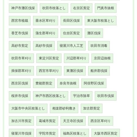
神戸市灘区伐採
吹田市枝落とし
右京区剪定
門真市抜根
西宮市植栽
垂水区草刈り
長田区伐採
東大阪市枝落とし
香芝市伐採
蒲生郡草刈り
住吉区剪定
灘区伐採
高砂市剪定
高砂市伐採
寝屋川市人工芝
吹田市消毒
吹田市草刈り
東淀川区剪定
川辺郡草刈り
京田辺抜根
揖保郡草刈り
西宮市草刈り
東灘区伐採
船井郡伐採
西京区伐採
豊能郡剪定
奈良市抜根
阿倍野区伐採
桜井市伐採
神戸市西区枝落とし
宇治市除草
吹田市伐採
大阪市中央区枝落とし
相楽郡砂利敷き
加古郡剪定
加古川市剪定
葛城市剪定
天王寺区伐採
西京区草刈り
寝屋川市伐採
宇陀市剪定
福島区枝落とし
大阪市西区剪定