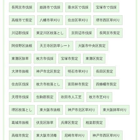
長岡京市伐採
姫路市で伐採
垂水区で伐採
宝塚市で伐採
高槻市で剪定
八幡市草刈り
住吉区草刈り
堺市西区草刈り
川辺郡伐採
東淀川区枝落とし
京田辺市伐採
長岡京市剪定
阿倍野区抜根
天王寺区防草シート
大阪市中央区剪定
東灘区除草
枚方市伐採
宝塚市剪定
東灘区剪定
大津市抜根
神戸市北区剪定
明石市草刈り
長田区剪定
住吉区伐採
枚方市枝落とし
富田林市剪定
四條畷市剪定
天理市伐採
生駒郡剪定
吹田市人工芝
枚方市芝刈り
堺区枝落とし
東大阪市抜根
神戸市北区草刈り
東大阪師草刈り
葛城市抜根
伏見区除草
兵庫区剪定
相楽郡剪定
高槻市剪定
東大阪市消毒
尼崎市草刈り
神戸市西区草刈り