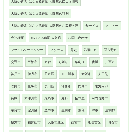
大阪の造園･はなまる造園 大阪店の口コミ情報
大阪の造園･はなまる造園 大阪店の評判
大阪の造園･はなまる造園 大阪店のお客様の声
サービス
メニュー
会社概要
はなまる造園 大阪店
お問い合わせ
プライバシーポリシー
アクセス
剪定
和歌山市
羽曳野市
交野市
宇治市
京都
芝刈り
草刈り
伐採
川西市
神戸市
伊丹市
垂水区
加古川市
大阪市
人工芝
吹田市
宝塚市
長田区
箕面市
門真市
南河内郡
兵庫
木津川市
尼崎市
庭師
植木屋
河内長野市
奈良市
淀川区
豊中市
生駒市
奈良
堺市
生駒郡
枚方市
福知山市
大阪市北区
西宮市
東住吉区
明石市