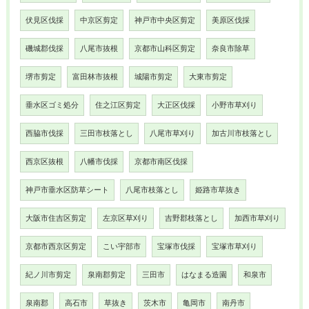
伏見区伐採
中京区剪定
神戸市中央区剪定
美原区伐採
磯城郡伐採
八尾市抜根
京都市山科区剪定
奈良市除草
堺市剪定
富田林市抜根
城陽市剪定
大東市剪定
垂水区ゴミ処分
住之江区剪定
大正区伐採
小野市草刈り
西脇市伐採
三田市枝落とし
八尾市草刈り
加古川市枝落とし
西京区抜根
八幡市伐採
京都市南区伐採
神戸市垂水区防草シート
八尾市枝落とし
姫路市草抜き
大阪市住吉区剪定
左京区草刈り
吉野郡枝落とし
加西市草刈り
京都市西京区剪定
こい宇部市
宝塚市伐採
宝塚市草刈り
紀ノ川市剪定
泉南郡剪定
三田市
はなまる造園
和泉市
泉南郡
高石市
草抜き
茨木市
亀岡市
南丹市