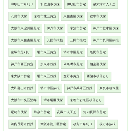
和歌山市草刈り
和歌山市伐採
和歌山市剪定
泉大津市人工芝
八尾市伐採
京都市北区剪定
東住吉区伐採
豊中市伐採
大阪市東淀川区剪定
伊丹市伐採
宇治市剪定
神戸市垂水区伐採
大阪市東住吉区剪定
箕面市抜根
三田市植栽
神戸市長田区抜根
宝塚市芝刈り
堺市東区剪定
堺市中区剪定
亀岡市剪定
神戸市西区剪定
加東市伐採
四条畷市剪定
相楽郡伐採
東大阪市剪定
堺市東区伐採
交野市剪定
西脇市枝落とし
大和郡山市伐採
堺市中区抜根
神戸市兵庫区伐採
奈良市植木屋
大阪市中央区消毒
堺市堺区伐採
京都市右京区枝落とし
尼﨑市伐採
和泉市剪定
高槻市人工芝
河内長野市剪定
河内長野市伐採
大阪市淀川区剪定
枚方市草刈り
枚方市抜根