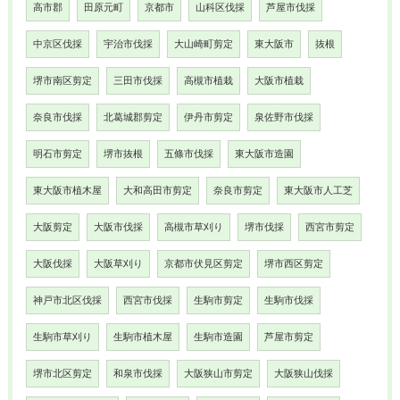
高市郡
田原元町
京都市
山科区伐採
芦屋市伐採
中京区伐採
宇治市伐採
大山崎町剪定
東大阪市
抜根
堺市南区剪定
三田市伐採
高槻市植栽
大阪市植栽
奈良市伐採
北葛城郡剪定
伊丹市剪定
泉佐野市伐採
明石市剪定
堺市抜根
五條市伐採
東大阪市造園
東大阪市植木屋
大和高田市剪定
奈良市剪定
東大阪市人工芝
大阪剪定
大阪市伐採
高槻市草刈り
堺市伐採
西宮市剪定
大阪伐採
大阪草刈り
京都市伏見区剪定
堺市西区剪定
神戸市北区伐採
西宮市伐採
生駒市剪定
生駒市伐採
生駒市草刈り
生駒市植木屋
生駒市造園
芦屋市剪定
堺市北区剪定
和泉市伐採
大阪狭山市剪定
大阪狭山伐採