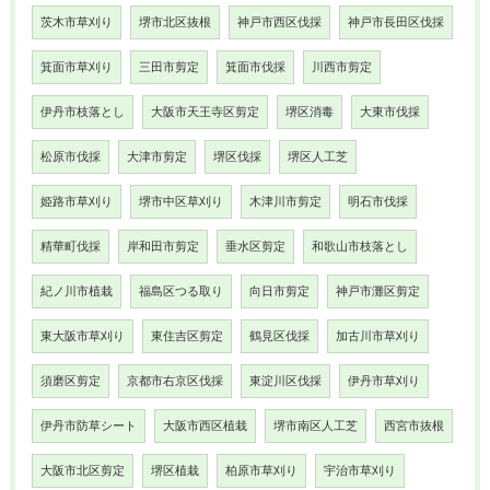
茨木市草刈り
堺市北区抜根
神戸市西区伐採
神戸市長田区伐採
箕面市草刈り
三田市剪定
箕面市伐採
川西市剪定
伊丹市枝落とし
大阪市天王寺区剪定
堺区消毒
大東市伐採
松原市伐採
大津市剪定
堺区伐採
堺区人工芝
姫路市草刈り
堺市中区草刈り
木津川市剪定
明石市伐採
精華町伐採
岸和田市剪定
垂水区剪定
和歌山市枝落とし
紀ノ川市植栽
福島区つる取り
向日市剪定
神戸市灘区剪定
東大阪市草刈り
東住吉区剪定
鶴見区伐採
加古川市草刈り
須磨区剪定
京都市右京区伐採
東淀川区伐採
伊丹市草刈り
伊丹市防草シート
大阪市西区植栽
堺市南区人工芝
西宮市抜根
大阪市北区剪定
堺区植栽
柏原市草刈り
宇治市草刈り