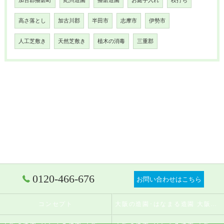
加古郡播磨町
紀州造園
播磨造園
お庭手入れ
枝打ち
高さ落とし
加古川郡
半田市
志摩市
伊勢市
人工芝敷き
天然芝敷き
植木の消毒
三重郡
0120-466-676
お問い合わせはこちら
コンセプト
大阪の造園･はなまる造園 大阪店の口コミ情報