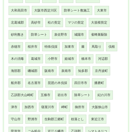
大和高田市
大阪市西淀川区
防草シート敷施工
大東市
北葛城郡
高砂市
松の剪定
マツの剪定
大規模剪定
砂利敷き
防草シート
泉佐野市
城陽市
雀蜂巣駆除
赤穂市
桜井市
特殊伐採
加東市
棘
蔦取り
伐根
木の消毒
葛城市
小野市
姫城市
橋本市
河辺郡
海部郡
磯城郡
阪南市
泉南市
知多郡
京丹波町
船井郡
名古屋市
琵琶の木伐採
四日市市
播磨町
乙訓郡大山崎町
五條市
岩出市
除草シート
紀の川市
津市
加西市
寝屋川市
岬町
御所市
大阪狭山市
守山市
野洲市
生駒郡三郷町
枝落とし
東近江市
甲賀市
ごみ処分
近江八幡市
乙訓郡
シマトネリコ