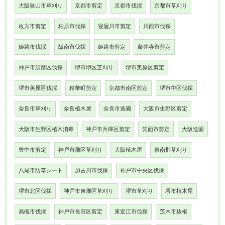
大阪狭山市草刈り
京都市剪定
京都市伐採
京都市草刈り
枚方市剪定
柏原市伐採
寝屋川市剪定
川西市伐採
姫路市伐採
阪南市伐採
姫路市剪定
藤井寺市剪定
神戸市須磨区伐採
堺市堺区芝刈り
堺市美原区剪定
堺市美原区伐採
精華町剪定
京都市南区剪定
堺市中区伐採
奈良市草刈り
奈良植木屋
奈良市造園
大阪市生野区剪定
大阪市生野区植木消毒
神戸市兵庫区剪定
箕面市剪定
大阪造園
豊中市剪定
神戸市灘区草刈り
大阪植木屋
泉南郡草刈り
八尾市防草シート
加古川市伐採
神戸市中央区伐採
堺市北区伐採
神戸市東灘区草刈り
堺市草刈り
堺市植木屋
高槻市伐採
神戸市長田区剪定
東近江市伐採
茨木市抜根