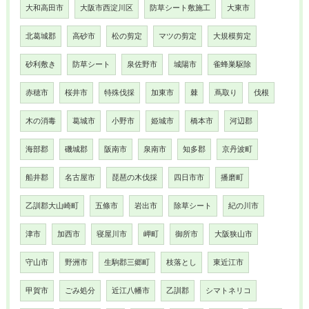
大和高田市
大阪市西淀川区
防草シート敷施工
大東市
北葛城郡
高砂市
松の剪定
マツの剪定
大規模剪定
砂利敷き
防草シート
泉佐野市
城陽市
雀蜂巣駆除
赤穂市
桜井市
特殊伐採
加東市
棘
蔦取り
伐根
木の消毒
葛城市
小野市
姫城市
橋本市
河辺郡
海部郡
磯城郡
阪南市
泉南市
知多郡
京丹波町
船井郡
名古屋市
琵琶の木伐採
四日市市
播磨町
乙訓郡大山崎町
五條市
岩出市
除草シート
紀の川市
津市
加西市
寝屋川市
岬町
御所市
大阪狭山市
守山市
野洲市
生駒郡三郷町
枝落とし
東近江市
甲賀市
ごみ処分
近江八幡市
乙訓郡
シマトネリコ