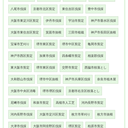
八尾市伐採
京都市北区剪定
東住吉区伐採
豊中市伐採
大阪市東淀川区剪定
伊丹市伐採
宇治市剪定
神戸市垂水区伐採
大阪市東住吉区剪定
箕面市抜根
三田市植栽
神戸市長田区抜根
宝塚市芝刈り
堺市東区剪定
堺市中区剪定
亀岡市剪定
神戸市西区剪定
加東市伐採
四条畷市剪定
相楽郡伐採
東大阪市剪定
堺市東区伐採
交野市剪定
西脇市枝落とし
大和郡山市伐採
堺市中区抜根
神戸市兵庫区伐採
奈良市植木屋
大阪市中央区消毒
堺市堺区伐採
京都市右京区枝落とし
尼﨑市伐採
和泉市剪定
高槻市人工芝
河内長野市剪定
河内長野市伐採
大阪市淀川区剪定
枚方市草刈り
枚方市抜根
大津市伐採
大阪市阿倍野区伐採
堺区剪定
柏原市剪定