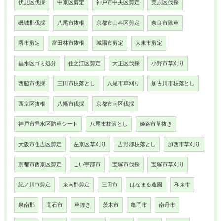
伏見区伐採
中京区剪定
神戸市中央区剪定
美原区伐採
磯城郡伐採
八尾市抜根
京都市山科区剪定
奈良市除草
堺市剪定
富田林市抜根
城陽市剪定
大東市剪定
垂水区ゴミ処分
住之江区剪定
大正区伐採
小野市草刈り
西脇市伐採
三田市枝落とし
八尾市草刈り
加古川市枝落とし
西京区抜根
八幡市伐採
京都市南区伐採
神戸市垂水区防草シート
八尾市枝落とし
姫路市草抜き
大阪市住吉区剪定
左京区草刈り
吉野郡枝落とし
加西市草刈り
京都市西京区剪定
こい宇部市
宝塚市伐採
宝塚市草刈り
紀ノ川市剪定
泉南郡剪定
三田市
はなまる造園
和泉市
泉南郡
高石市
草抜き
茨木市
亀岡市
南丹市