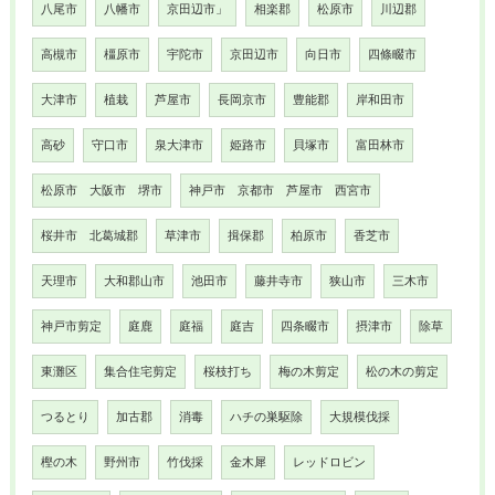
八尾市
八幡市
京田辺市」
相楽郡
松原市
川辺郡
高槻市
橿原市
宇陀市
京田辺市
向日市
四條畷市
大津市
植栽
芦屋市
長岡京市
豊能郡
岸和田市
高砂
守口市
泉大津市
姫路市
貝塚市
富田林市
松原市 大阪市 堺市
神戸市 京都市 芦屋市 西宮市
桜井市 北葛城郡
草津市
揖保郡
柏原市
香芝市
天理市
大和郡山市
池田市
藤井寺市
狭山市
三木市
神戸市剪定
庭鹿
庭福
庭吉
四条畷市
摂津市
除草
東灘区
集合住宅剪定
桜枝打ち
梅の木剪定
松の木の剪定
つるとり
加古郡
消毒
ハチの巣駆除
大規模伐採
樫の木
野州市
竹伐採
金木犀
レッドロビン