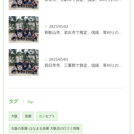
2025/05/02
和歌山市、岩出市で剪定、伐採、草刈りの作業を頼むなら はなまる造園
2025/05/01
四日市市、三重郡で剪定、伐採、草刈りの作業を頼むなら はなまる造園
タグ
Tags
大阪
造園
コンセプト
大阪の造園･はなまる造園 大阪店の口コミ情報