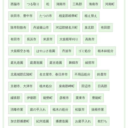
西脇市
つる取り
松
湖南市
三島郡
海南市
河南町
吹田市、豊中市
たつの市
相楽郡精華町
植え替え
除草剤散布
丹波篠山市
河辺郡猪名川町
泉北郡
有田郡
有田市
長浜市
米原市
大規模草刈り
高島市
大規模空き地
はやぶさ造園
丹波市
ゴミ処分
植木鉢処分
庭丸造園
庭鹿造園
庭吉造園
舞鶴市
綾部市
北葛城郡広陵町
名古屋市、春日井市
不用品処分
鈴鹿市
京都市、大津市
植木処分
泉南郡岬町
田辺市
日高郡
綴喜郡
伊都郡
能勢町
彦根市
栗東市
豊能町
消毒作業
庭の手入れ
植木の処分
松阪市
抜根作業
加古郡播磨町
紀州造園
播磨造園
お庭手入れ
枝打ち