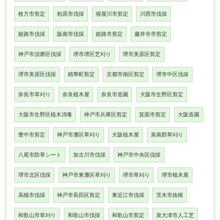
枚方市剪定
柏原市伐採
寝屋川市剪定
川西市伐採
姫路市伐採
阪南市伐採
姫路市剪定
藤井寺市剪定
神戸市須磨区伐採
堺市堺区芝刈り
堺市美原区剪定
堺市美原区伐採
精華町剪定
京都市南区剪定
堺市中区伐採
奈良市草刈り
奈良植木屋
奈良市造園
大阪市生野区剪定
大阪市生野区植木消毒
神戸市兵庫区剪定
箕面市剪定
大阪造園
豊中市剪定
神戸市灘区草刈り
大阪植木屋
泉南郡草刈り
八尾市防草シート
加古川市伐採
神戸市中央区伐採
堺市北区伐採
神戸市東灘区草刈り
堺市草刈り
堺市植木屋
高槻市伐採
神戸市長田区剪定
東近江市伐採
茨木市抜根
和歌山市草刈り
和歌山市伐採
和歌山市剪定
泉大津市人工芝