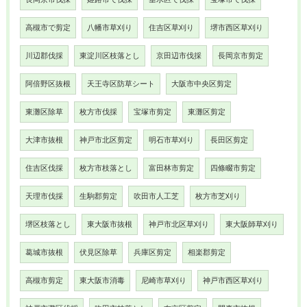
高槻市で剪定
八幡市草刈り
住吉区草刈り
堺市西区草刈り
川辺郡伐採
東淀川区枝落とし
京田辺市伐採
長岡京市剪定
阿倍野区抜根
天王寺区防草シート
大阪市中央区剪定
東灘区除草
枚方市伐採
宝塚市剪定
東灘区剪定
大津市抜根
神戸市北区剪定
明石市草刈り
長田区剪定
住吉区伐採
枚方市枝落とし
富田林市剪定
四條畷市剪定
天理市伐採
生駒郡剪定
吹田市人工芝
枚方市芝刈り
堺区枝落とし
東大阪市抜根
神戸市北区草刈り
東大阪師草刈り
葛城市抜根
伏見区除草
兵庫区剪定
相楽郡剪定
高槻市剪定
東大阪市消毒
尼崎市草刈り
神戸市西区草刈り