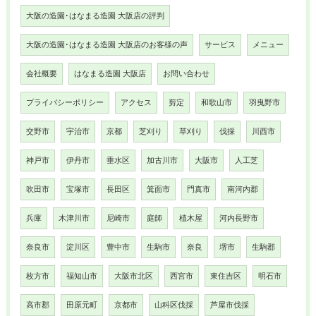
大阪の造園･はなまる造園 大阪店の評判
大阪の造園･はなまる造園 大阪店のお客様の声
サービス
メニュー
会社概要
はなまる造園 大阪店
お問い合わせ
プライバシーポリシー
アクセス
剪定
和歌山市
羽曳野市
交野市
宇治市
京都
芝刈り
草刈り
伐採
川西市
神戸市
伊丹市
垂水区
加古川市
大阪市
人工芝
吹田市
宝塚市
長田区
箕面市
門真市
南河内郡
兵庫
木津川市
尼崎市
庭師
植木屋
河内長野市
奈良市
淀川区
豊中市
生駒市
奈良
堺市
生駒郡
枚方市
福知山市
大阪市北区
西宮市
東住吉区
明石市
高市郡
田原元町
京都市
山科区伐採
芦屋市伐採