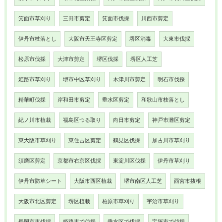
箕面市草刈り
三田市剪定
箕面市伐採
川西市剪定
伊丹市枝落とし
大阪市天王寺区剪定
堺区消毒
大東市伐採
松原市伐採
大津市剪定
堺区伐採
堺区人工芝
姫路市草刈り
堺市中区草刈り
木津川市剪定
明石市伐採
精華町伐採
岸和田市剪定
垂水区剪定
和歌山市枝落とし
紀ノ川市植栽
福島区つる取り
向日市剪定
神戸市灘区剪定
東大阪市草刈り
東住吉区剪定
鶴見区伐採
加古川市草刈り
須磨区剪定
京都市右京区伐採
東淀川区伐採
伊丹市草刈り
伊丹市防草シート
大阪市西区植栽
堺市南区人工芝
西宮市抜根
大阪市北区剪定
堺区植栽
柏原市草刈り
宇治市草刈り
長岡京市伐採
姫路市で伐採
垂水区で伐採
宝塚市で伐採