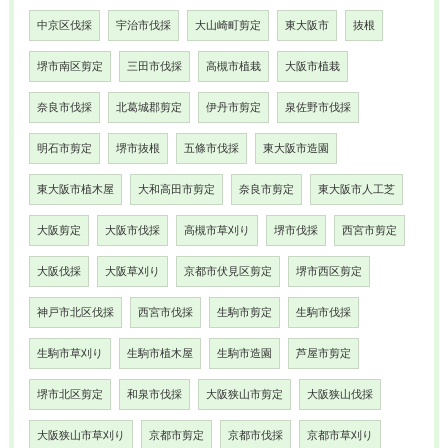
中京区伐採
宇治市伐採
大山崎町剪定
東大阪市
抜根
堺市南区剪定
三田市伐採
高槻市植栽
大阪市植栽
奈良市伐採
北葛城郡剪定
伊丹市剪定
泉佐野市伐採
明石市剪定
堺市抜根
五條市伐採
東大阪市造園
東大阪市植木屋
大和高田市剪定
奈良市剪定
東大阪市人工芝
大阪剪定
大阪市伐採
高槻市草刈り
堺市伐採
西宮市剪定
大阪伐採
大阪草刈り
京都市伏見区剪定
堺市西区剪定
神戸市北区伐採
西宮市伐採
生駒市剪定
生駒市伐採
生駒市草刈り
生駒市植木屋
生駒市造園
芦屋市剪定
堺市北区剪定
和泉市伐採
大阪狭山市剪定
大阪狭山伐採
大阪狭山市草刈り
京都市剪定
京都市伐採
京都市草刈り