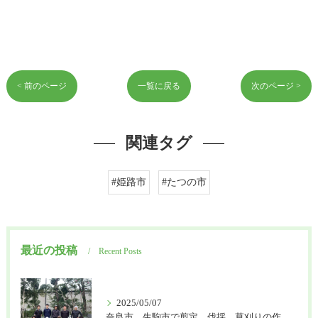
< 前のページ
一覧に戻る
次のページ >
関連タグ
#姫路市
#たつの市
最近の投稿
Recent Posts
2025/05/07
奈良市、生駒市で剪定、伐採、草刈りの作業を頼むなら はなまる造園