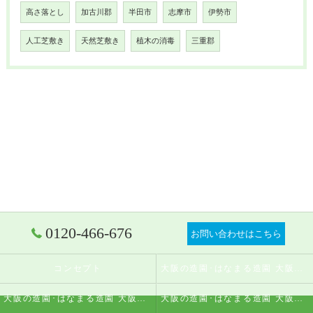
高さ落とし
加古川郡
半田市
志摩市
伊勢市
人工芝敷き
天然芝敷き
植木の消毒
三重郡
0120-466-676
お問い合わせはこちら
コンセプト
大阪の造園･はなまる造園 大阪店の口コミ情報
大阪の造園･はなまる造園 大阪店の評判
大阪の造園･はなまる造園 大阪店のお客様の声