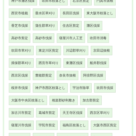
神戸市灘区伐採
吹田市枝落とし
右京区剪定
門真市抜根
西宮市植栽
垂水区草刈り
長田区伐採
東大阪市枝落とし
香芝市伐採
蒲生郡草刈り
住吉区剪定
灘区伐採
高砂市剪定
高砂市伐採
寝屋川市人工芝
吹田市消毒
吹田市草刈り
東淀川区剪定
川辺郡草刈り
京田辺抜根
揖保郡草刈り
西宮市草刈り
東灘区伐採
船井郡伐採
西京区伐採
豊能郡剪定
奈良市抜根
阿倍野区伐採
桜井市伐採
神戸市西区枝落とし
宇治市除草
吹田市伐採
大阪市中央区枝落とし
相楽郡砂利敷き
加古郡剪定
加古川市剪定
葛城市剪定
天王寺区伐採
西京区草刈り
寝屋川市伐採
宇陀市剪定
福島区枝落とし
大阪市西区剪定