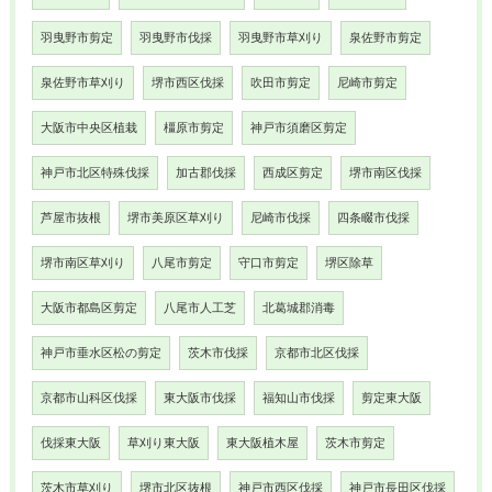
羽曳野市剪定
羽曳野市伐採
羽曳野市草刈り
泉佐野市剪定
泉佐野市草刈り
堺市西区伐採
吹田市剪定
尼崎市剪定
大阪市中央区植栽
橿原市剪定
神戸市須磨区剪定
神戸市北区特殊伐採
加古郡伐採
西成区剪定
堺市南区伐採
芦屋市抜根
堺市美原区草刈り
尼崎市伐採
四条畷市伐採
堺市南区草刈り
八尾市剪定
守口市剪定
堺区除草
大阪市都島区剪定
八尾市人工芝
北葛城郡消毒
神戸市垂水区松の剪定
茨木市伐採
京都市北区伐採
京都市山科区伐採
東大阪市伐採
福知山市伐採
剪定東大阪
伐採東大阪
草刈り東大阪
東大阪植木屋
茨木市剪定
茨木市草刈り
堺市北区抜根
神戸市西区伐採
神戸市長田区伐採