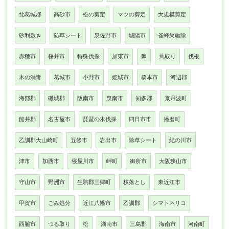
北葛城郡
高砂市
松の剪定
マツの剪定
大規模剪定
砂利敷き
防草シート
泉佐野市
城陽市
雀蜂巣駆除
赤穂市
桜井市
特殊伐採
加東市
棘
蔦取り
伐根
木の消毒
葛城市
小野市
姫城市
橋本市
河辺郡
海部郡
磯城郡
阪南市
泉南市
知多郡
京丹波町
船井郡
名古屋市
琵琶の木伐採
四日市市
播磨町
乙訓郡大山崎町
五條市
岩出市
除草シート
紀の川市
津市
加西市
寝屋川市
岬町
御所市
大阪狭山市
守山市
野洲市
生駒郡三郷町
枝落とし
東近江市
甲賀市
ごみ処分
近江八幡市
乙訓郡
シマトネリコ
西脇市
つる取り
松
湖南市
三島郡
海南市
河南町