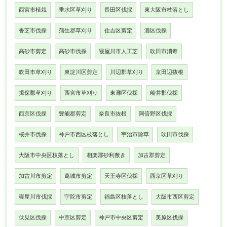
西宮市植栽
垂水区草刈り
長田区伐採
東大阪市枝落とし
香芝市伐採
蒲生郡草刈り
住吉区剪定
灘区伐採
高砂市剪定
高砂市伐採
寝屋川市人工芝
吹田市消毒
吹田市草刈り
東淀川区剪定
川辺郡草刈り
京田辺抜根
揖保郡草刈り
西宮市草刈り
東灘区伐採
船井郡伐採
西京区伐採
豊能郡剪定
奈良市抜根
阿倍野区伐採
桜井市伐採
神戸市西区枝落とし
宇治市除草
吹田市伐採
大阪市中央区枝落とし
相楽郡砂利敷き
加古郡剪定
加古川市剪定
葛城市剪定
天王寺区伐採
西京区草刈り
寝屋川市伐採
宇陀市剪定
福島区枝落とし
大阪市西区剪定
伏見区伐採
中京区剪定
神戸市中央区剪定
美原区伐採