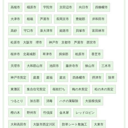
高槻市
橿原市
宇陀市
京田辺市
向日市
四條畷市
大津市
植栽
芦屋市
長岡京市
豊能郡
岸和田市
高砂
守口市
泉大津市
姫路市
貝塚市
富田林市
松原市 大阪市 堺市
神戸市 京都市 芦屋市 西宮市
桜井市 北葛城郡
草津市
揖保郡
柏原市
香芝市
天理市
大和郡山市
池田市
藤井寺市
狭山市
三木市
神戸市剪定
庭鹿
庭福
庭吉
四条畷市
摂津市
除草
東灘区
集合住宅剪定
桜枝打ち
梅の木剪定
松の木の剪定
つるとり
加古郡
消毒
ハチの巣駆除
大規模伐採
樫の木
野州市
竹伐採
金木犀
レッドロビン
大和高田市
大阪市西淀川区
防草シート敷施工
大東市