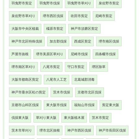
羽曳野市剪定
羽曳野市伐採
羽曳野市草刈り
泉佐野市剪定
泉佐野市草刈り
堺市西区伐採
吹田市剪定
尼崎市剪定
大阪市中央区植栽
橿原市剪定
神戸市須磨区剪定
神戸市北区特殊伐採
加古郡伐採
西成区剪定
堺市南区伐採
芦屋市抜根
堺市美原区草刈り
尼崎市伐採
四条畷市伐採
堺市南区草刈り
八尾市剪定
守口市剪定
堺区除草
大阪市都島区剪定
八尾市人工芝
北葛城郡消毒
神戸市垂水区松の剪定
茨木市伐採
京都市北区伐採
京都市山科区伐採
東大阪市伐採
福知山市伐採
剪定東大阪
伐採東大阪
草刈り東大阪
東大阪植木屋
茨木市剪定
茨木市草刈り
堺市北区抜根
神戸市西区伐採
神戸市長田区伐採