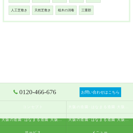
人工芝敷き
天然芝敷き
植木の消毒
三重郡
0120-466-676
お問い合わせはこちら
コンセプト
大阪の造園･はなまる造園 大阪店の口コミ情報
大阪の造園･はなまる造園 大阪店の評判
大阪の造園･はなまる造園 大阪店のお客様の声
サービス
メニュー