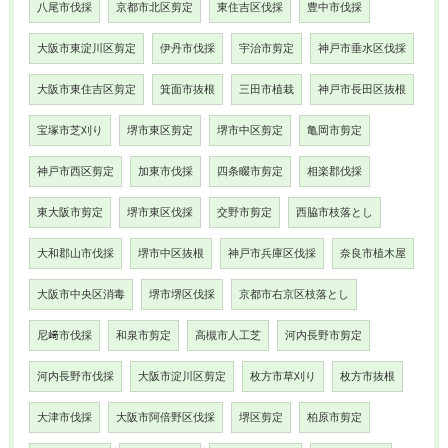
八尾市伐採
京都市北区剪定
東住吉区伐採
豊中市伐採
大阪市東淀川区剪定
伊丹市伐採
宇治市剪定
神戸市垂水区伐採
大阪市東住吉区剪定
箕面市抜根
三田市植栽
神戸市長田区抜根
宝塚市芝刈り
堺市東区剪定
堺市中区剪定
亀岡市剪定
神戸市西区剪定
加東市伐採
四条畷市剪定
相楽郡伐採
東大阪市剪定
堺市東区伐採
交野市剪定
西脇市枝落とし
大和郡山市伐採
堺市中区抜根
神戸市兵庫区伐採
奈良市植木屋
大阪市中央区消毒
堺市堺区伐採
京都市右京区枝落とし
尼﨑市伐採
和泉市剪定
高槻市人工芝
河内長野市剪定
河内長野市伐採
大阪市淀川区剪定
枚方市草刈り
枚方市抜根
大津市伐採
大阪市阿倍野区伐採
堺区剪定
柏原市剪定