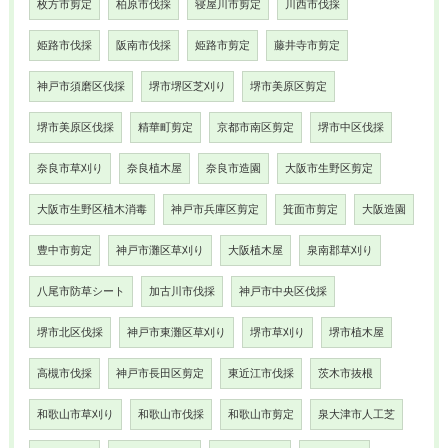
枚方市剪定
柏原市伐採
寝屋川市剪定
川西市伐採
姫路市伐採
阪南市伐採
姫路市剪定
藤井寺市剪定
神戸市須磨区伐採
堺市堺区芝刈り
堺市美原区剪定
堺市美原区伐採
精華町剪定
京都市南区剪定
堺市中区伐採
奈良市草刈り
奈良植木屋
奈良市造園
大阪市生野区剪定
大阪市生野区植木消毒
神戸市兵庫区剪定
箕面市剪定
大阪造園
豊中市剪定
神戸市灘区草刈り
大阪植木屋
泉南郡草刈り
八尾市防草シート
加古川市伐採
神戸市中央区伐採
堺市北区伐採
神戸市東灘区草刈り
堺市草刈り
堺市植木屋
高槻市伐採
神戸市長田区剪定
東近江市伐採
茨木市抜根
和歌山市草刈り
和歌山市伐採
和歌山市剪定
泉大津市人工芝