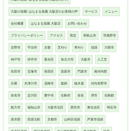
大阪の造園･はなまる造園 大阪店のお客様の声
サービス
メニュー
会社概要
はなまる造園 大阪店
お問い合わせ
プライバシーポリシー
アクセス
剪定
和歌山市
羽曳野市
交野市
宇治市
京都
芝刈り
草刈り
伐採
川西市
神戸市
伊丹市
垂水区
加古川市
大阪市
人工芝
吹田市
宝塚市
長田区
箕面市
門真市
南河内郡
兵庫
木津川市
尼崎市
庭師
植木屋
河内長野市
奈良市
淀川区
豊中市
生駒市
奈良
堺市
生駒郡
枚方市
福知山市
大阪市北区
西宮市
東住吉区
明石市
高市郡
田原元町
京都市
山科区伐採
芦屋市伐採