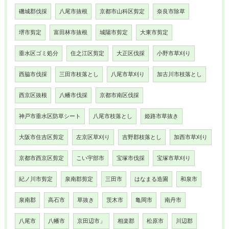
磯城郡伐採
八尾市抜根
京都市山科区剪定
奈良市除草
堺市剪定
富田林市抜根
城陽市剪定
大東市剪定
垂水区ゴミ処分
住之江区剪定
大正区伐採
小野市草刈り
西脇市伐採
三田市枝落とし
八尾市草刈り
加古川市枝落とし
西京区抜根
八幡市伐採
京都市南区伐採
神戸市垂水区防草シート
八尾市枝落とし
姫路市草抜き
大阪市住吉区剪定
左京区草刈り
吉野郡枝落とし
加西市草刈り
京都市西京区剪定
こい宇部市
宝塚市伐採
宝塚市草刈り
紀ノ川市剪定
泉南郡剪定
三田市
はなまる造園
和泉市
泉南郡
高石市
草抜き
茨木市
亀岡市
南丹市
八尾市
八幡市
京田辺市」
相楽郡
松原市
川辺郡