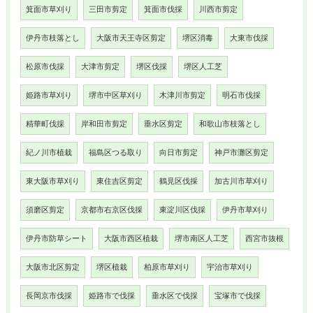
箕面市草刈り
三田市剪定
箕面市伐採
川西市剪定
伊丹市枝落とし
大阪市天王寺区剪定
堺区消毒
大東市伐採
松原市伐採
大津市剪定
堺区伐採
堺区人工芝
姫路市草刈り
堺市中区草刈り
木津川市剪定
明石市伐採
精華町伐採
岸和田市剪定
垂水区剪定
和歌山市枝落とし
紀ノ川市植栽
福島区つる取り
向日市剪定
神戸市灘区剪定
東大阪市草刈り
東住吉区剪定
鶴見区伐採
加古川市草刈り
須磨区剪定
京都市右京区伐採
東淀川区伐採
伊丹市草刈り
伊丹市防草シート
大阪市西区植栽
堺市南区人工芝
西宮市抜根
大阪市北区剪定
堺区植栽
柏原市草刈り
宇治市草刈り
長岡京市伐採
姫路市で伐採
垂水区で伐採
宝塚市で伐採