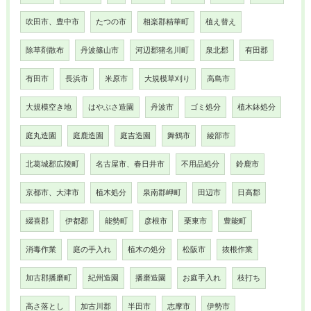
吹田市、豊中市
たつの市
相楽郡精華町
植え替え
除草剤散布
丹波篠山市
河辺郡猪名川町
泉北郡
有田郡
有田市
長浜市
米原市
大規模草刈り
高島市
大規模空き地
はやぶさ造園
丹波市
ゴミ処分
植木鉢処分
庭丸造園
庭鹿造園
庭吉造園
舞鶴市
綾部市
北葛城郡広陵町
名古屋市、春日井市
不用品処分
鈴鹿市
京都市、大津市
植木処分
泉南郡岬町
田辺市
日高郡
綴喜郡
伊都郡
能勢町
彦根市
栗東市
豊能町
消毒作業
庭の手入れ
植木の処分
松阪市
抜根作業
加古郡播磨町
紀州造園
播磨造園
お庭手入れ
枝打ち
高さ落とし
加古川郡
半田市
志摩市
伊勢市