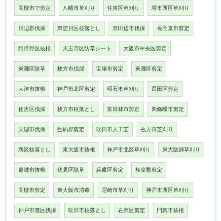
高槻市で剪定
八幡市草刈り
住吉区草刈り
堺市西区草刈り
川辺郡伐採
東淀川区枝落とし
京田辺市伐採
長岡京市剪定
阿倍野区抜根
天王寺区防草シート
大阪市中央区剪定
東灘区除草
枚方市伐採
宝塚市剪定
東灘区剪定
大津市抜根
神戸市北区剪定
明石市草刈り
長田区剪定
住吉区伐採
枚方市枝落とし
富田林市剪定
四條畷市剪定
天理市伐採
生駒郡剪定
吹田市人工芝
枚方市芝刈り
堺区枝落とし
東大阪市抜根
神戸市北区草刈り
東大阪師草刈り
葛城市抜根
伏見区除草
兵庫区剪定
相楽郡剪定
高槻市剪定
東大阪市消毒
尼崎市草刈り
神戸市西区草刈り
神戸市灘区伐採
吹田市枝落とし
右京区剪定
門真市抜根