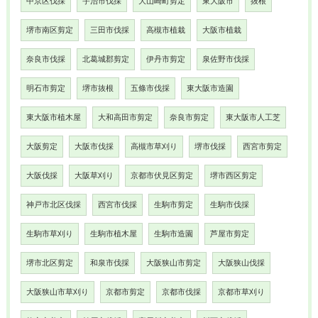
中京区伐採
宇治市伐採
大山崎町剪定
東大阪市
抜根
堺市南区剪定
三田市伐採
高槻市植栽
大阪市植栽
奈良市伐採
北葛城郡剪定
伊丹市剪定
泉佐野市伐採
明石市剪定
堺市抜根
五條市伐採
東大阪市造園
東大阪市植木屋
大和高田市剪定
奈良市剪定
東大阪市人工芝
大阪剪定
大阪市伐採
高槻市草刈り
堺市伐採
西宮市剪定
大阪伐採
大阪草刈り
京都市伏見区剪定
堺市西区剪定
神戸市北区伐採
西宮市伐採
生駒市剪定
生駒市伐採
生駒市草刈り
生駒市植木屋
生駒市造園
芦屋市剪定
堺市北区剪定
和泉市伐採
大阪狭山市剪定
大阪狭山伐採
大阪狭山市草刈り
京都市剪定
京都市伐採
京都市草刈り