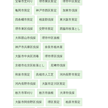
宝塚市芝刈り
堺市東区剪定
堺市中区剪定
亀岡市剪定
神戸市西区剪定
加東市伐採
四条畷市剪定
相楽郡伐採
東大阪市剪定
堺市東区伐採
交野市剪定
西脇市枝落とし
大和郡山市伐採
堺市中区抜根
神戸市兵庫区伐採
奈良市植木屋
大阪市中央区消毒
堺市堺区伐採
京都市右京区枝落とし
尼﨑市伐採
和泉市剪定
高槻市人工芝
河内長野市剪定
河内長野市伐採
大阪市淀川区剪定
枚方市草刈り
枚方市抜根
大津市伐採
大阪市阿倍野区伐採
堺区剪定
柏原市剪定