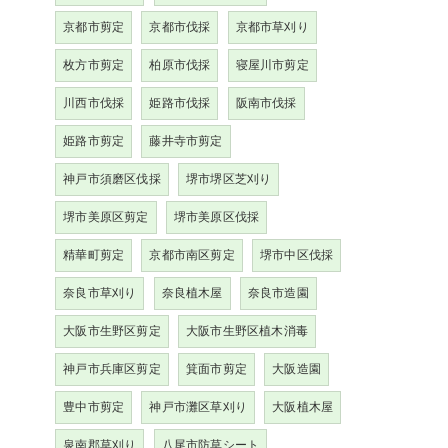
京都市剪定
京都市伐採
京都市草刈り
枚方市剪定
柏原市伐採
寝屋川市剪定
川西市伐採
姫路市伐採
阪南市伐採
姫路市剪定
藤井寺市剪定
神戸市須磨区伐採
堺市堺区芝刈り
堺市美原区剪定
堺市美原区伐採
精華町剪定
京都市南区剪定
堺市中区伐採
奈良市草刈り
奈良植木屋
奈良市造園
大阪市生野区剪定
大阪市生野区植木消毒
神戸市兵庫区剪定
箕面市剪定
大阪造園
豊中市剪定
神戸市灘区草刈り
大阪植木屋
泉南郡草刈り
八尾市防草シート