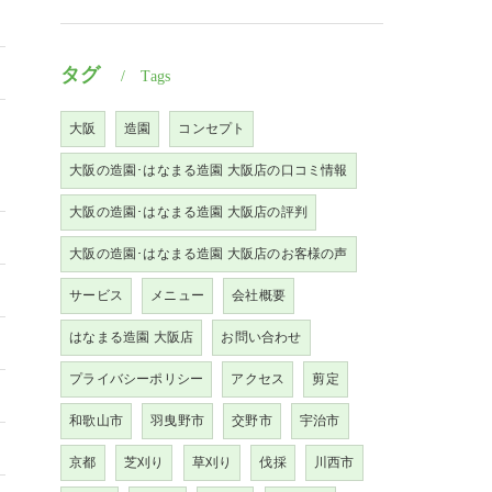
タグ
Tags
大阪
造園
コンセプト
大阪の造園･はなまる造園 大阪店の口コミ情報
大阪の造園･はなまる造園 大阪店の評判
大阪の造園･はなまる造園 大阪店のお客様の声
サービス
メニュー
会社概要
はなまる造園 大阪店
お問い合わせ
プライバシーポリシー
アクセス
剪定
和歌山市
羽曳野市
交野市
宇治市
京都
芝刈り
草刈り
伐採
川西市