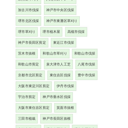
加古川市伐採
神戸市中央区伐採
堺市北区伐採
神戸市東灘区草刈り
堺市草刈り
堺市植木屋
高槻市伐採
神戸市長田区剪定
東近江市伐採
茨木市抜根
和歌山市草刈り
和歌山市伐採
和歌山市剪定
泉大津市人工芝
八尾市伐採
京都市北区剪定
東住吉区伐採
豊中市伐採
大阪市東淀川区剪定
伊丹市伐採
宇治市剪定
神戸市垂水区伐採
大阪市東住吉区剪定
箕面市抜根
三田市植栽
神戸市長田区抜根