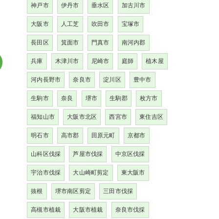
神戸市
伊丹市
垂水区
加古川市
大阪市
人工芝
吹田市
宝塚市
長田区
箕面市
門真市
南河内郡
兵庫
木津川市
尼崎市
庭師
植木屋
河内長野市
奈良市
淀川区
豊中市
生駒市
奈良
堺市
生駒郡
枚方市
福知山市
大阪市北区
西宮市
東住吉区
明石市
高市郡
田原元町
京都市
山科区伐採
芦屋市伐採
中京区伐採
宇治市伐採
大山崎町剪定
東大阪市
抜根
堺市南区剪定
三田市伐採
高槻市植栽
大阪市植栽
奈良市伐採