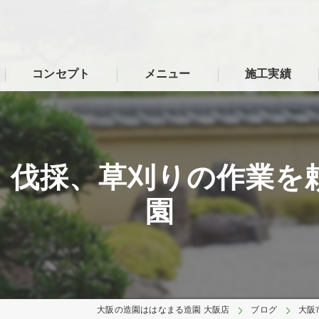
コンセプト
メニュー
施工実績
、伐採、草刈りの作業を
園
大阪の造園ははなまる造園 大阪店
ブログ
大阪