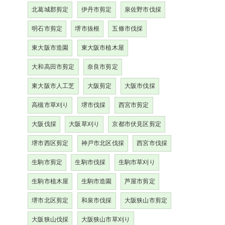
北葛城郡剪定
伊丹市剪定
泉佐野市伐採
明石市剪定
堺市抜根
五條市伐採
東大阪市造園
東大阪市植木屋
大和高田市剪定
奈良市剪定
東大阪市人工芝
大阪剪定
大阪市伐採
高槻市草刈り
堺市伐採
西宮市剪定
大阪伐採
大阪草刈り
京都市伏見区剪定
堺市西区剪定
神戸市北区伐採
西宮市伐採
生駒市剪定
生駒市伐採
生駒市草刈り
生駒市植木屋
生駒市造園
芦屋市剪定
堺市北区剪定
和泉市伐採
大阪狭山市剪定
大阪狭山伐採
大阪狭山市草刈り