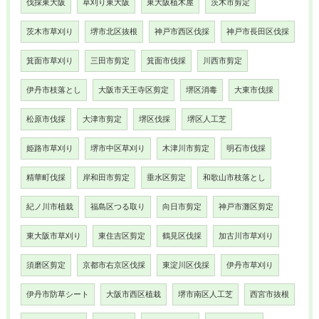
伐採東大阪
草刈り東大阪
東大阪植木屋
茨木市剪定
茨木市草刈り
堺市北区抜根
神戸市西区伐採
神戸市長田区伐採
箕面市草刈り
三田市剪定
箕面市伐採
川西市剪定
伊丹市枝落とし
大阪市天王寺区剪定
堺区消毒
大東市伐採
松原市伐採
大津市剪定
堺区伐採
堺区人工芝
姫路市草刈り
堺市中区草刈り
木津川市剪定
明石市伐採
精華町伐採
岸和田市剪定
垂水区剪定
和歌山市枝落とし
紀ノ川市植栽
福島区つる取り
向日市剪定
神戸市灘区剪定
東大阪市草刈り
東住吉区剪定
鶴見区伐採
加古川市草刈り
須磨区剪定
京都市右京区伐採
東淀川区伐採
伊丹市草刈り
伊丹市防草シート
大阪市西区植栽
堺市南区人工芝
西宮市抜根