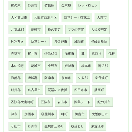
樫の木
野州市
竹伐採
金木犀
レッドロビン
大和高田市
大阪市西淀川区
防草シート敷施工
大東市
北葛城郡
高砂市
松の剪定
マツの剪定
大規模剪定
砂利敷き
防草シート
泉佐野市
城陽市
雀蜂巣駆除
赤穂市
桜井市
特殊伐採
加東市
棘
蔦取り
伐根
木の消毒
葛城市
小野市
姫城市
橋本市
河辺郡
海部郡
磯城郡
阪南市
泉南市
知多郡
京丹波町
船井郡
名古屋市
琵琶の木伐採
四日市市
播磨町
乙訓郡大山崎町
五條市
岩出市
除草シート
紀の川市
津市
加西市
寝屋川市
岬町
御所市
大阪狭山市
守山市
野洲市
生駒郡三郷町
枝落とし
東近江市