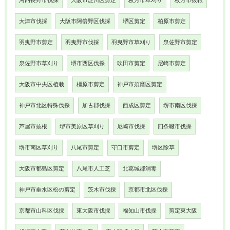
河内長野市伐採
大阪市淀川区剪定
枚方市草刈り
枚方市抜根
大津市伐採
大阪市阿倍野区伐採
堺区剪定
柏原市剪定
羽曳野市剪定
羽曳野市伐採
羽曳野市草刈り
泉佐野市剪定
泉佐野市草刈り
堺市西区伐採
吹田市剪定
尼崎市剪定
大阪市中央区植栽
橿原市剪定
神戸市須磨区剪定
神戸市北区特殊伐採
加古郡伐採
西成区剪定
堺市南区伐採
芦屋市抜根
堺市美原区草刈り
尼崎市伐採
四条畷市伐採
堺市南区草刈り
八尾市剪定
守口市剪定
堺区除草
大阪市都島区剪定
八尾市人工芝
北葛城郡消毒
神戸市垂水区松の剪定
茨木市伐採
京都市北区伐採
京都市山科区伐採
東大阪市伐採
福知山市伐採
剪定東大阪