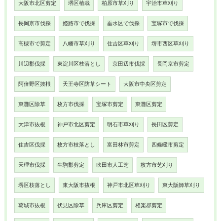
大阪市北区剪定
堺区植栽
柏原市草刈り
宇治市草刈り
長岡京市伐採
姫路市で伐採
垂水区で伐採
宝塚市で伐採
高槻市で剪定
八幡市草刈り
住吉区草刈り
堺市西区草刈り
川辺郡伐採
東淀川区枝落とし
京田辺市伐採
長岡京市剪定
阿倍野区抜根
天王寺区防草シート
大阪市中央区剪定
東灘区除草
枚方市伐採
宝塚市剪定
東灘区剪定
大津市抜根
神戸市北区剪定
明石市草刈り
長田区剪定
住吉区伐採
枚方市枝落とし
富田林市剪定
四條畷市剪定
天理市伐採
生駒郡剪定
吹田市人工芝
枚方市芝刈り
堺区枝落とし
東大阪市抜根
神戸市北区草刈り
東大阪師草刈り
葛城市抜根
伏見区除草
兵庫区剪定
相楽郡剪定