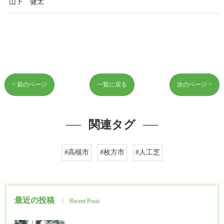
山下 健太
< 前のページ
一覧に戻る
次のページ >
関連タグ
#高槻市
#枚方市
#人工芝
最近の投稿
Recent Posts