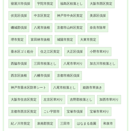
寝屋川市伐採
宇陀市剪定
福島区枝落とし
大阪市西区剪定
伏見区伐採
中京区剪定
神戸市中央区剪定
美原区伐採
磯城郡伐採
八尾市抜根
京都市山科区剪定
奈良市除草
堺市剪定
富田林市抜根
城陽市剪定
大東市剪定
垂水区ゴミ処分
住之江区剪定
大正区伐採
小野市草刈り
西脇市伐採
三田市枝落とし
八尾市草刈り
加古川市枝落とし
西京区抜根
八幡市伐採
京都市南区伐採
神戸市垂水区防草シート
八尾市枝落とし
姫路市草抜き
大阪市住吉区剪定
左京区草刈り
吉野郡枝落とし
加西市草刈り
京都市西京区剪定
こい宇部市
宝塚市伐採
宝塚市草刈り
紀ノ川市剪定
泉南郡剪定
三田市
はなまる造園
和泉市