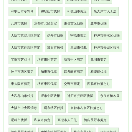
和歌山市草刈り
和歌山市伐採
和歌山市剪定
泉大津市人工芝
八尾市伐採
京都市北区剪定
東住吉区伐採
豊中市伐採
大阪市東淀川区剪定
伊丹市伐採
宇治市剪定
神戸市垂水区伐採
大阪市東住吉区剪定
箕面市抜根
三田市植栽
神戸市長田区抜根
宝塚市芝刈り
堺市東区剪定
堺市中区剪定
亀岡市剪定
神戸市西区剪定
加東市伐採
四条畷市剪定
相楽郡伐採
東大阪市剪定
堺市東区伐採
交野市剪定
西脇市枝落とし
大和郡山市伐採
堺市中区抜根
神戸市兵庫区伐採
奈良市植木屋
大阪市中央区消毒
堺市堺区伐採
京都市右京区枝落とし
尼﨑市伐採
和泉市剪定
高槻市人工芝
河内長野市剪定