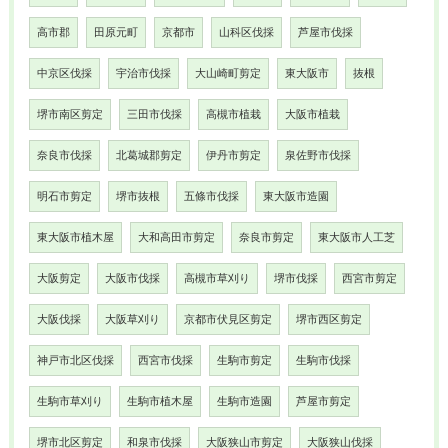
高市郡
田原元町
京都市
山科区伐採
芦屋市伐採
中京区伐採
宇治市伐採
大山崎町剪定
東大阪市
抜根
堺市南区剪定
三田市伐採
高槻市植栽
大阪市植栽
奈良市伐採
北葛城郡剪定
伊丹市剪定
泉佐野市伐採
明石市剪定
堺市抜根
五條市伐採
東大阪市造園
東大阪市植木屋
大和高田市剪定
奈良市剪定
東大阪市人工芝
大阪剪定
大阪市伐採
高槻市草刈り
堺市伐採
西宮市剪定
大阪伐採
大阪草刈り
京都市伏見区剪定
堺市西区剪定
神戸市北区伐採
西宮市伐採
生駒市剪定
生駒市伐採
生駒市草刈り
生駒市植木屋
生駒市造園
芦屋市剪定
堺市北区剪定
和泉市伐採
大阪狭山市剪定
大阪狭山伐採