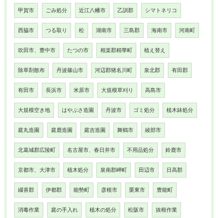
甲賀市
ごみ処分
近江八幡市
乙訓郡
シマトネリコ
西脇市
つる取り
松
湖南市
三島郡
海南市
河南町
吹田市、豊中市
たつの市
相楽郡精華町
植え替え
除草剤散布
丹波篠山市
河辺郡猪名川町
泉北郡
有田郡
有田市
長浜市
米原市
大規模草刈り
高島市
大規模空き地
はやぶさ造園
丹波市
ゴミ処分
植木鉢処分
庭丸造園
庭鹿造園
庭吉造園
舞鶴市
綾部市
北葛城郡広陵町
名古屋市、春日井市
不用品処分
鈴鹿市
京都市、大津市
植木処分
泉南郡岬町
田辺市
日高郡
綴喜郡
伊都郡
能勢町
彦根市
栗東市
豊能町
消毒作業
庭の手入れ
植木の処分
松阪市
抜根作業