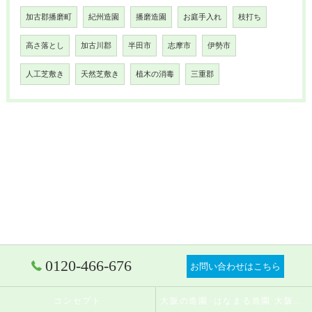
加古郡播磨町
紀州造園
播磨造園
お庭手入れ
枝打ち
高さ落とし
加古川郡
半田市
志摩市
伊勢市
人工芝敷き
天然芝敷き
植木の消毒
三重郡
0120-466-676
お問い合わせはこちら
コンセプト
大阪の造園･はなまる造園 大阪店の口コミ情報