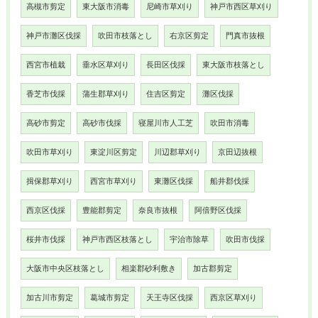
高槻市剪定
東大阪市消毒
尼崎市草刈り
神戸市西区草刈り
神戸市灘区伐採
吹田市枝落とし
右京区剪定
門真市抜根
西宮市植栽
垂水区草刈り
長田区伐採
東大阪市枝落とし
香芝市伐採
蒲生郡草刈り
住吉区剪定
灘区伐採
高砂市剪定
高砂市伐採
寝屋川市人工芝
吹田市消毒
吹田市草刈り
東淀川区剪定
川辺郡草刈り
京田辺抜根
揖保郡草刈り
西宮市草刈り
東灘区伐採
船井郡伐採
西京区伐採
豊能郡剪定
奈良市抜根
阿倍野区伐採
桜井市伐採
神戸市西区枝落とし
宇治市除草
吹田市伐採
大阪市中央区枝落とし
相楽郡砂利敷き
加古郡剪定
加古川市剪定
葛城市剪定
天王寺区伐採
西京区草刈り