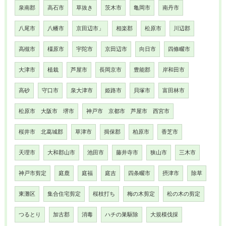
泉南郡
高石市
草抜き
茨木市
亀岡市
南丹市
八尾市
八幡市
京田辺市」
相楽郡
松原市
川辺郡
高槻市
橿原市
宇陀市
京田辺市
向日市
四條畷市
大津市
植栽
芦屋市
長岡京市
豊能郡
岸和田市
高砂
守口市
泉大津市
姫路市
貝塚市
富田林市
松原市 大阪市 堺市
神戸市 京都市 芦屋市 西宮市
桜井市 北葛城郡
草津市
揖保郡
柏原市
香芝市
天理市
大和郡山市
池田市
藤井寺市
狭山市
三木市
神戸市剪定
庭鹿
庭福
庭吉
四条畷市
摂津市
除草
東灘区
集合住宅剪定
桜枝打ち
梅の木剪定
松の木の剪定
つるとり
加古郡
消毒
ハチの巣駆除
大規模伐採