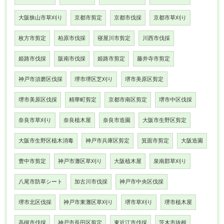
大阪狭山市草刈り
京都市剪定
京都市伐採
京都市草刈り
枚方市剪定
柏原市伐採
寝屋川市剪定
川西市伐採
姫路市伐採
阪南市伐採
姫路市剪定
藤井寺市剪定
神戸市須磨区伐採
堺市堺区芝刈り
堺市美原区剪定
堺市美原区伐採
精華町剪定
京都市南区剪定
堺市中区伐採
奈良市草刈り
奈良植木屋
奈良市造園
大阪市生野区剪定
大阪市生野区植木消毒
神戸市兵庫区剪定
箕面市剪定
大阪造園
豊中市剪定
神戸市灘区草刈り
大阪植木屋
泉南郡草刈り
八尾市防草シート
加古川市伐採
神戸市中央区伐採
堺市北区伐採
神戸市東灘区草刈り
堺市草刈り
堺市植木屋
高槻市伐採
神戸市長田区剪定
東近江市伐採
茨木市抜根