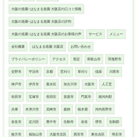
大阪の造園･はなまる造園 大阪店の口コミ情報
大阪の造園･はなまる造園 大阪店の評判
大阪の造園･はなまる造園 大阪店のお客様の声
サービス
メニュー
会社概要
はなまる造園 大阪店
お問い合わせ
プライバシーポリシー
アクセス
剪定
和歌山市
羽曳野市
交野市
宇治市
京都
芝刈り
草刈り
伐採
川西市
神戸市
伊丹市
垂水区
加古川市
大阪市
人工芝
吹田市
宝塚市
長田区
箕面市
門真市
南河内郡
兵庫
木津川市
尼崎市
庭師
植木屋
河内長野市
奈良市
淀川区
豊中市
生駒市
奈良
堺市
生駒郡
枚方市
福知山市
大阪市北区
西宮市
東住吉区
明石市