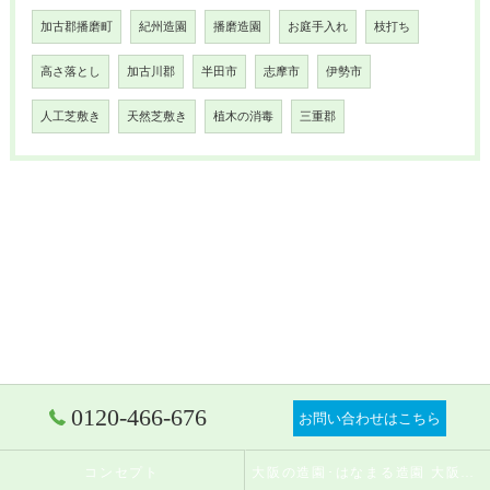
加古郡播磨町
紀州造園
播磨造園
お庭手入れ
枝打ち
高さ落とし
加古川郡
半田市
志摩市
伊勢市
人工芝敷き
天然芝敷き
植木の消毒
三重郡
0120-466-676
お問い合わせはこちら
コンセプト
大阪の造園･はなまる造園 大阪店の口コミ情報