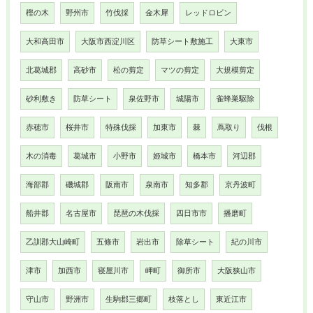
樫の木
野州市
竹伐採
金木犀
レッドロビン
大和高田市
大阪市西淀川区
防草シート敷施工
大東市
北葛城郡
高砂市
松の剪定
マツの剪定
大規模剪定
砂利敷き
防草シート
泉佐野市
城陽市
雀蜂巣駆除
赤穂市
桜井市
特殊伐採
加東市
棘
蔦取り
伐根
木の消毒
葛城市
小野市
姫城市
橋本市
河辺郡
海部郡
磯城郡
阪南市
泉南市
知多郡
京丹波町
船井郡
名古屋市
琵琶の木伐採
四日市市
播磨町
乙訓郡大山崎町
五條市
岩出市
除草シート
紀の川市
津市
加西市
寝屋川市
岬町
御所市
大阪狭山市
守山市
野洲市
生駒郡三郷町
枝落とし
東近江市