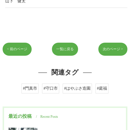
山下 健太
< 前のページ
一覧に戻る
次のページ >
関連タグ
#門真市
#守口市
#はやぶさ造園
#庭福
最近の投稿
Recent Posts