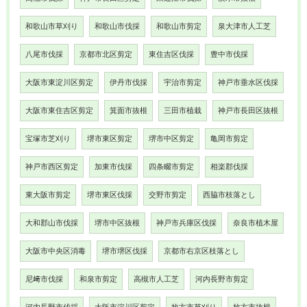
和歌山市草刈り
和歌山市伐採
和歌山市剪定
泉大津市人工芝
八尾市伐採
京都市北区剪定
東住吉区伐採
豊中市伐採
大阪市東淀川区剪定
伊丹市伐採
宇治市剪定
神戸市垂水区伐採
大阪市東住吉区剪定
箕面市抜根
三田市植栽
神戸市長田区抜根
宝塚市芝刈り
堺市東区剪定
堺市中区剪定
亀岡市剪定
神戸市西区剪定
加東市伐採
四条畷市剪定
相楽郡伐採
東大阪市剪定
堺市東区伐採
交野市剪定
西脇市枝落とし
大和郡山市伐採
堺市中区抜根
神戸市兵庫区伐採
奈良市植木屋
大阪市中央区消毒
堺市堺区伐採
京都市右京区枝落とし
尼﨑市伐採
和泉市剪定
高槻市人工芝
河内長野市剪定