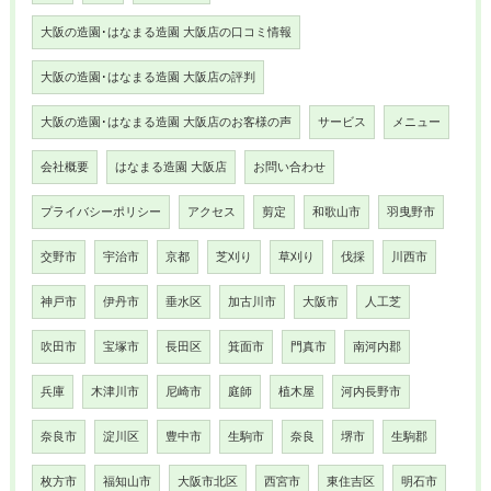
大阪の造園･はなまる造園 大阪店の口コミ情報
大阪の造園･はなまる造園 大阪店の評判
大阪の造園･はなまる造園 大阪店のお客様の声
サービス
メニュー
会社概要
はなまる造園 大阪店
お問い合わせ
プライバシーポリシー
アクセス
剪定
和歌山市
羽曳野市
交野市
宇治市
京都
芝刈り
草刈り
伐採
川西市
神戸市
伊丹市
垂水区
加古川市
大阪市
人工芝
吹田市
宝塚市
長田区
箕面市
門真市
南河内郡
兵庫
木津川市
尼崎市
庭師
植木屋
河内長野市
奈良市
淀川区
豊中市
生駒市
奈良
堺市
生駒郡
枚方市
福知山市
大阪市北区
西宮市
東住吉区
明石市