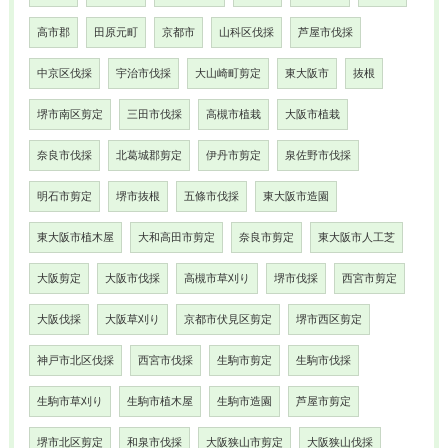
高市郡
田原元町
京都市
山科区伐採
芦屋市伐採
中京区伐採
宇治市伐採
大山崎町剪定
東大阪市
抜根
堺市南区剪定
三田市伐採
高槻市植栽
大阪市植栽
奈良市伐採
北葛城郡剪定
伊丹市剪定
泉佐野市伐採
明石市剪定
堺市抜根
五條市伐採
東大阪市造園
東大阪市植木屋
大和高田市剪定
奈良市剪定
東大阪市人工芝
大阪剪定
大阪市伐採
高槻市草刈り
堺市伐採
西宮市剪定
大阪伐採
大阪草刈り
京都市伏見区剪定
堺市西区剪定
神戸市北区伐採
西宮市伐採
生駒市剪定
生駒市伐採
生駒市草刈り
生駒市植木屋
生駒市造園
芦屋市剪定
堺市北区剪定
和泉市伐採
大阪狭山市剪定
大阪狭山伐採