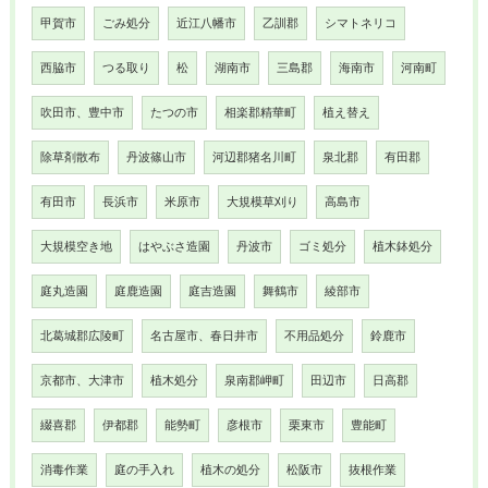
甲賀市
ごみ処分
近江八幡市
乙訓郡
シマトネリコ
西脇市
つる取り
松
湖南市
三島郡
海南市
河南町
吹田市、豊中市
たつの市
相楽郡精華町
植え替え
除草剤散布
丹波篠山市
河辺郡猪名川町
泉北郡
有田郡
有田市
長浜市
米原市
大規模草刈り
高島市
大規模空き地
はやぶさ造園
丹波市
ゴミ処分
植木鉢処分
庭丸造園
庭鹿造園
庭吉造園
舞鶴市
綾部市
北葛城郡広陵町
名古屋市、春日井市
不用品処分
鈴鹿市
京都市、大津市
植木処分
泉南郡岬町
田辺市
日高郡
綴喜郡
伊都郡
能勢町
彦根市
栗東市
豊能町
消毒作業
庭の手入れ
植木の処分
松阪市
抜根作業