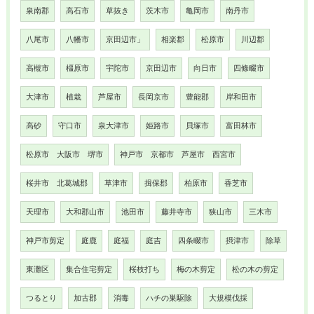
泉南郡
高石市
草抜き
茨木市
亀岡市
南丹市
八尾市
八幡市
京田辺市」
相楽郡
松原市
川辺郡
高槻市
橿原市
宇陀市
京田辺市
向日市
四條畷市
大津市
植栽
芦屋市
長岡京市
豊能郡
岸和田市
高砂
守口市
泉大津市
姫路市
貝塚市
富田林市
松原市 大阪市 堺市
神戸市 京都市 芦屋市 西宮市
桜井市 北葛城郡
草津市
揖保郡
柏原市
香芝市
天理市
大和郡山市
池田市
藤井寺市
狭山市
三木市
神戸市剪定
庭鹿
庭福
庭吉
四条畷市
摂津市
除草
東灘区
集合住宅剪定
桜枝打ち
梅の木剪定
松の木の剪定
つるとり
加古郡
消毒
ハチの巣駆除
大規模伐採