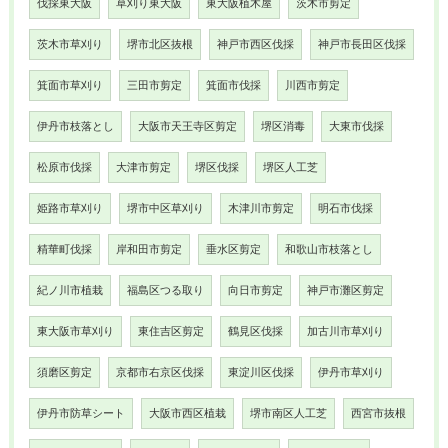
伐採東大阪
草刈り東大阪
東大阪植木屋
茨木市剪定
茨木市草刈り
堺市北区抜根
神戸市西区伐採
神戸市長田区伐採
箕面市草刈り
三田市剪定
箕面市伐採
川西市剪定
伊丹市枝落とし
大阪市天王寺区剪定
堺区消毒
大東市伐採
松原市伐採
大津市剪定
堺区伐採
堺区人工芝
姫路市草刈り
堺市中区草刈り
木津川市剪定
明石市伐採
精華町伐採
岸和田市剪定
垂水区剪定
和歌山市枝落とし
紀ノ川市植栽
福島区つる取り
向日市剪定
神戸市灘区剪定
東大阪市草刈り
東住吉区剪定
鶴見区伐採
加古川市草刈り
須磨区剪定
京都市右京区伐採
東淀川区伐採
伊丹市草刈り
伊丹市防草シート
大阪市西区植栽
堺市南区人工芝
西宮市抜根