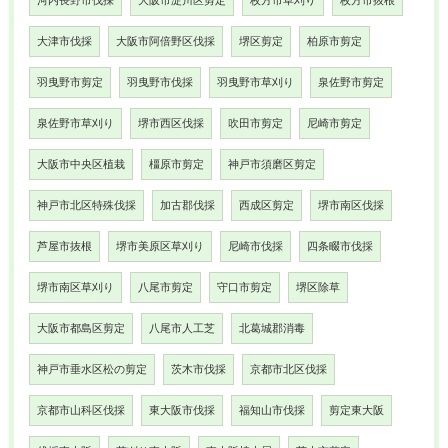
河内長野市伐採
大阪市淀川区剪定
枚方市草刈り
枚方市抜根
大津市伐採
大阪市阿倍野区伐採
堺区剪定
柏原市剪定
羽曳野市剪定
羽曳野市伐採
羽曳野市草刈り
泉佐野市剪定
泉佐野市草刈り
堺市西区伐採
吹田市剪定
尼崎市剪定
大阪市中央区植栽
橿原市剪定
神戸市須磨区剪定
神戸市北区特殊伐採
加古郡伐採
西成区剪定
堺市南区伐採
芦屋市抜根
堺市美原区草刈り
尼崎市伐採
四条畷市伐採
堺市南区草刈り
八尾市剪定
守口市剪定
堺区除草
大阪市都島区剪定
八尾市人工芝
北葛城郡消毒
神戸市垂水区松の剪定
茨木市伐採
京都市北区伐採
京都市山科区伐採
東大阪市伐採
福知山市伐採
剪定東大阪