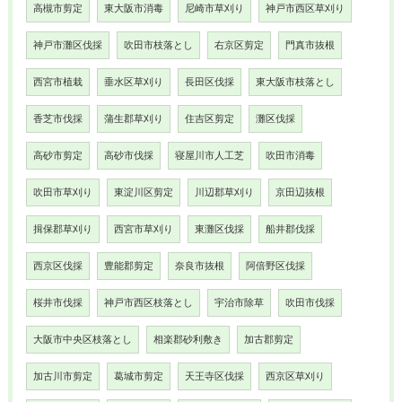
高槻市剪定
東大阪市消毒
尼崎市草刈り
神戸市西区草刈り
神戸市灘区伐採
吹田市枝落とし
右京区剪定
門真市抜根
西宮市植栽
垂水区草刈り
長田区伐採
東大阪市枝落とし
香芝市伐採
蒲生郡草刈り
住吉区剪定
灘区伐採
高砂市剪定
高砂市伐採
寝屋川市人工芝
吹田市消毒
吹田市草刈り
東淀川区剪定
川辺郡草刈り
京田辺抜根
揖保郡草刈り
西宮市草刈り
東灘区伐採
船井郡伐採
西京区伐採
豊能郡剪定
奈良市抜根
阿倍野区伐採
桜井市伐採
神戸市西区枝落とし
宇治市除草
吹田市伐採
大阪市中央区枝落とし
相楽郡砂利敷き
加古郡剪定
加古川市剪定
葛城市剪定
天王寺区伐採
西京区草刈り