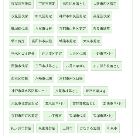
寝屋川市伐採
宇陀市剪定
福島区枝落とし
大阪市西区剪定
伏見区伐採
中京区剪定
神戸市中央区剪定
美原区伐採
磯城郡伐採
八尾市抜根
京都市山科区剪定
奈良市除草
堺市剪定
富田林市抜根
城陽市剪定
大東市剪定
垂水区ゴミ処分
住之江区剪定
大正区伐採
小野市草刈り
西脇市伐採
三田市枝落とし
八尾市草刈り
加古川市枝落とし
西京区抜根
八幡市伐採
京都市南区伐採
神戸市垂水区防草シート
八尾市枝落とし
姫路市草抜き
大阪市住吉区剪定
左京区草刈り
吉野郡枝落とし
加西市草刈り
京都市西京区剪定
こい宇部市
宝塚市伐採
宝塚市草刈り
紀ノ川市剪定
泉南郡剪定
三田市
はなまる造園
和泉市