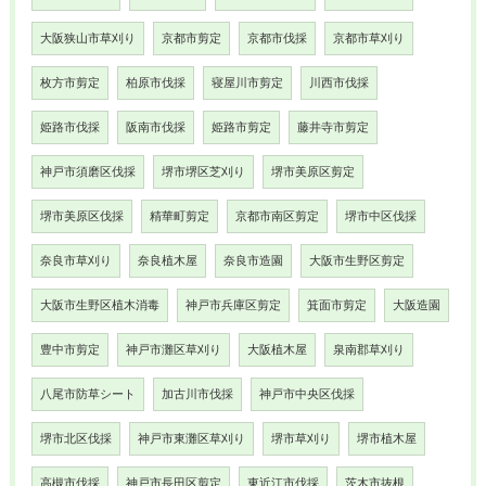
大阪狭山市草刈り
京都市剪定
京都市伐採
京都市草刈り
枚方市剪定
柏原市伐採
寝屋川市剪定
川西市伐採
姫路市伐採
阪南市伐採
姫路市剪定
藤井寺市剪定
神戸市須磨区伐採
堺市堺区芝刈り
堺市美原区剪定
堺市美原区伐採
精華町剪定
京都市南区剪定
堺市中区伐採
奈良市草刈り
奈良植木屋
奈良市造園
大阪市生野区剪定
大阪市生野区植木消毒
神戸市兵庫区剪定
箕面市剪定
大阪造園
豊中市剪定
神戸市灘区草刈り
大阪植木屋
泉南郡草刈り
八尾市防草シート
加古川市伐採
神戸市中央区伐採
堺市北区伐採
神戸市東灘区草刈り
堺市草刈り
堺市植木屋
高槻市伐採
神戸市長田区剪定
東近江市伐採
茨木市抜根