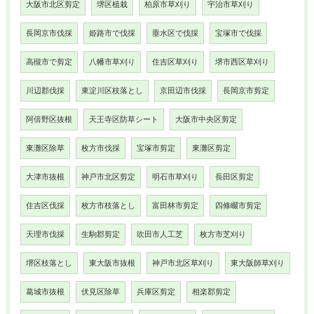
大阪市北区剪定
堺区植栽
柏原市草刈り
宇治市草刈り
長岡京市伐採
姫路市で伐採
垂水区で伐採
宝塚市で伐採
高槻市で剪定
八幡市草刈り
住吉区草刈り
堺市西区草刈り
川辺郡伐採
東淀川区枝落とし
京田辺市伐採
長岡京市剪定
阿倍野区抜根
天王寺区防草シート
大阪市中央区剪定
東灘区除草
枚方市伐採
宝塚市剪定
東灘区剪定
大津市抜根
神戸市北区剪定
明石市草刈り
長田区剪定
住吉区伐採
枚方市枝落とし
富田林市剪定
四條畷市剪定
天理市伐採
生駒郡剪定
吹田市人工芝
枚方市芝刈り
堺区枝落とし
東大阪市抜根
神戸市北区草刈り
東大阪師草刈り
葛城市抜根
伏見区除草
兵庫区剪定
相楽郡剪定