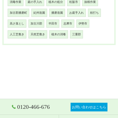
消毒作業
庭の手入れ
植木の処分
松阪市
抜根作業
加古郡播磨町
紀州造園
播磨造園
お庭手入れ
枝打ち
高さ落とし
加古川郡
半田市
志摩市
伊勢市
人工芝敷き
天然芝敷き
植木の消毒
三重郡
0120-466-676
お問い合わせはこちら