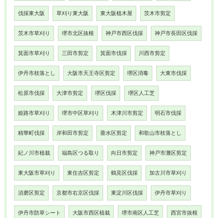
伐採東大阪
草刈り東大阪
東大阪植木屋
茨木市剪定
茨木市草刈り
堺市北区抜根
神戸市西区伐採
神戸市長田区伐採
箕面市草刈り
三田市剪定
箕面市伐採
川西市剪定
伊丹市枝落とし
大阪市天王寺区剪定
堺区消毒
大東市伐採
松原市伐採
大津市剪定
堺区伐採
堺区人工芝
姫路市草刈り
堺市中区草刈り
木津川市剪定
明石市伐採
精華町伐採
岸和田市剪定
垂水区剪定
和歌山市枝落とし
紀ノ川市植栽
福島区つる取り
向日市剪定
神戸市灘区剪定
東大阪市草刈り
東住吉区剪定
鶴見区伐採
加古川市草刈り
須磨区剪定
京都市右京区伐採
東淀川区伐採
伊丹市草刈り
伊丹市防草シート
大阪市西区植栽
堺市南区人工芝
西宮市抜根