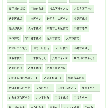
寝屋川市伐採
宇陀市剪定
福島区枝落とし
大阪市西区剪定
伏見区伐採
中京区剪定
神戸市中央区剪定
美原区伐採
磯城郡伐採
八尾市抜根
京都市山科区剪定
奈良市除草
堺市剪定
富田林市抜根
城陽市剪定
大東市剪定
垂水区ゴミ処分
住之江区剪定
大正区伐採
小野市草刈り
西脇市伐採
三田市枝落とし
八尾市草刈り
加古川市枝落とし
西京区抜根
八幡市伐採
京都市南区伐採
神戸市垂水区防草シート
八尾市枝落とし
姫路市草抜き
大阪市住吉区剪定
左京区草刈り
吉野郡枝落とし
加西市草刈り
京都市西京区剪定
こい宇部市
宝塚市伐採
宝塚市草刈り
紀ノ川市剪定
泉南郡剪定
三田市
はなまる造園
和泉市