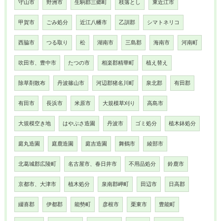
守山市
野洲市
生駒郡三郷町
枝落とし
東近江市
甲賀市
ごみ処分
近江八幡市
乙訓郡
シマトネリコ
西脇市
つる取り
松
湖南市
三島郡
海南市
河南町
吹田市、豊中市
たつの市
相楽郡精華町
植え替え
除草剤散布
丹波篠山市
河辺郡猪名川町
泉北郡
有田郡
有田市
長浜市
米原市
大規模草刈り
高島市
大規模空き地
はやぶさ造園
丹波市
ゴミ処分
植木鉢処分
庭丸造園
庭鹿造園
庭吉造園
舞鶴市
綾部市
北葛城郡広陵町
名古屋市、春日井市
不用品処分
鈴鹿市
京都市、大津市
植木処分
泉南郡岬町
田辺市
日高郡
綴喜郡
伊都郡
能勢町
彦根市
栗東市
豊能町