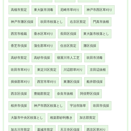
高槻市剪定
東大阪市消毒
尼崎市草刈り
神戸市西区草刈り
神戸市灘区伐採
吹田市枝落とし
右京区剪定
門真市抜根
西宮市植栽
垂水区草刈り
長田区伐採
東大阪市枝落とし
香芝市伐採
蒲生郡草刈り
住吉区剪定
灘区伐採
高砂市剪定
高砂市伐採
寝屋川市人工芝
吹田市消毒
吹田市草刈り
東淀川区剪定
川辺郡草刈り
京田辺抜根
揖保郡草刈り
西宮市草刈り
東灘区伐採
船井郡伐採
西京区伐採
豊能郡剪定
奈良市抜根
阿倍野区伐採
桜井市伐採
神戸市西区枝落とし
宇治市除草
吹田市伐採
大阪市中央区枝落とし
相楽郡砂利敷き
加古郡剪定
加古川市剪定
葛城市剪定
天王寺区伐採
西京区草刈り