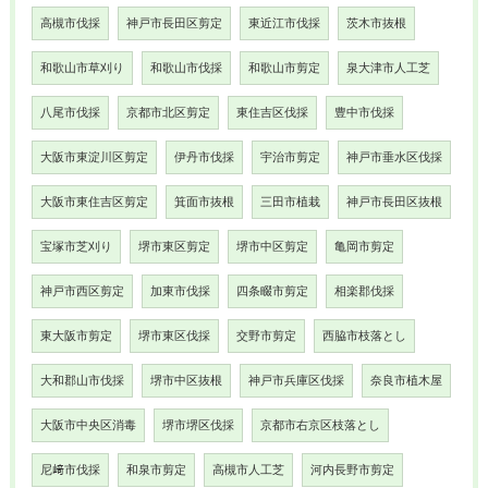
高槻市伐採
神戸市長田区剪定
東近江市伐採
茨木市抜根
和歌山市草刈り
和歌山市伐採
和歌山市剪定
泉大津市人工芝
八尾市伐採
京都市北区剪定
東住吉区伐採
豊中市伐採
大阪市東淀川区剪定
伊丹市伐採
宇治市剪定
神戸市垂水区伐採
大阪市東住吉区剪定
箕面市抜根
三田市植栽
神戸市長田区抜根
宝塚市芝刈り
堺市東区剪定
堺市中区剪定
亀岡市剪定
神戸市西区剪定
加東市伐採
四条畷市剪定
相楽郡伐採
東大阪市剪定
堺市東区伐採
交野市剪定
西脇市枝落とし
大和郡山市伐採
堺市中区抜根
神戸市兵庫区伐採
奈良市植木屋
大阪市中央区消毒
堺市堺区伐採
京都市右京区枝落とし
尼﨑市伐採
和泉市剪定
高槻市人工芝
河内長野市剪定