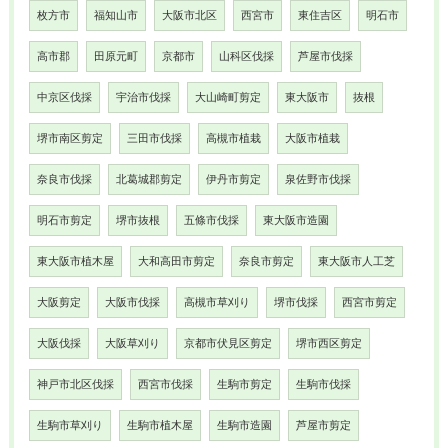
枚方市
福知山市
大阪市北区
西宮市
東住吉区
明石市
高市郡
田原元町
京都市
山科区伐採
芦屋市伐採
中京区伐採
宇治市伐採
大山崎町剪定
東大阪市
抜根
堺市南区剪定
三田市伐採
高槻市植栽
大阪市植栽
奈良市伐採
北葛城郡剪定
伊丹市剪定
泉佐野市伐採
明石市剪定
堺市抜根
五條市伐採
東大阪市造園
東大阪市植木屋
大和高田市剪定
奈良市剪定
東大阪市人工芝
大阪剪定
大阪市伐採
高槻市草刈り
堺市伐採
西宮市剪定
大阪伐採
大阪草刈り
京都市伏見区剪定
堺市西区剪定
神戸市北区伐採
西宮市伐採
生駒市剪定
生駒市伐採
生駒市草刈り
生駒市植木屋
生駒市造園
芦屋市剪定