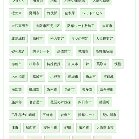
つるとり
加古郡
消毒
ハチの巣駆除
大規模伐採
樫の木
野州市
竹伐採
金木犀
レッドロビン
大和高田市
大阪市西淀川区
防草シート敷施工
大東市
北葛城郡
高砂市
松の剪定
マツの剪定
大規模剪定
砂利敷き
防草シート
泉佐野市
城陽市
雀蜂巣駆除
赤穂市
桜井市
特殊伐採
加東市
棘
蔦取り
伐根
木の消毒
葛城市
小野市
姫城市
橋本市
河辺郡
海部郡
磯城郡
阪南市
泉南市
知多郡
京丹波町
船井郡
名古屋市
琵琶の木伐採
四日市市
播磨町
乙訓郡大山崎町
五條市
岩出市
除草シート
紀の川市
津市
加西市
寝屋川市
岬町
御所市
大阪狭山市