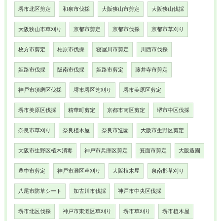
堺市北区剪定
和泉市伐採
大阪狭山市剪定
大阪狭山伐採
大阪狭山市草刈り
京都市剪定
京都市伐採
京都市草刈り
枚方市剪定
柏原市伐採
寝屋川市剪定
川西市伐採
姫路市伐採
阪南市伐採
姫路市剪定
藤井寺市剪定
神戸市須磨区伐採
堺市堺区芝刈り
堺市美原区剪定
堺市美原区伐採
精華町剪定
京都市南区剪定
堺市中区伐採
奈良市草刈り
奈良植木屋
奈良市造園
大阪市生野区剪定
大阪市生野区植木消毒
神戸市兵庫区剪定
箕面市剪定
大阪造園
豊中市剪定
神戸市灘区草刈り
大阪植木屋
泉南郡草刈り
八尾市防草シート
加古川市伐採
神戸市中央区伐採
堺市北区伐採
神戸市東灘区草刈り
堺市草刈り
堺市植木屋