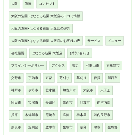
大阪
造園
コンセプト
大阪の造園･はなまる造園 大阪店の口コミ情報
大阪の造園･はなまる造園 大阪店の評判
大阪の造園･はなまる造園 大阪店のお客様の声
サービス
メニュー
会社概要
はなまる造園 大阪店
お問い合わせ
プライバシーポリシー
アクセス
剪定
和歌山市
羽曳野市
交野市
宇治市
京都
芝刈り
草刈り
伐採
川西市
神戸市
伊丹市
垂水区
加古川市
大阪市
人工芝
吹田市
宝塚市
長田区
箕面市
門真市
南河内郡
兵庫
木津川市
尼崎市
庭師
植木屋
河内長野市
奈良市
淀川区
豊中市
生駒市
奈良
堺市
生駒郡