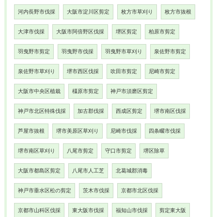
河内長野市伐採
大阪市淀川区剪定
枚方市草刈り
枚方市抜根
大津市伐採
大阪市阿倍野区伐採
堺区剪定
柏原市剪定
羽曳野市剪定
羽曳野市伐採
羽曳野市草刈り
泉佐野市剪定
泉佐野市草刈り
堺市西区伐採
吹田市剪定
尼崎市剪定
大阪市中央区植栽
橿原市剪定
神戸市須磨区剪定
神戸市北区特殊伐採
加古郡伐採
西成区剪定
堺市南区伐採
芦屋市抜根
堺市美原区草刈り
尼崎市伐採
四条畷市伐採
堺市南区草刈り
八尾市剪定
守口市剪定
堺区除草
大阪市都島区剪定
八尾市人工芝
北葛城郡消毒
神戸市垂水区松の剪定
茨木市伐採
京都市北区伐採
京都市山科区伐採
東大阪市伐採
福知山市伐採
剪定東大阪