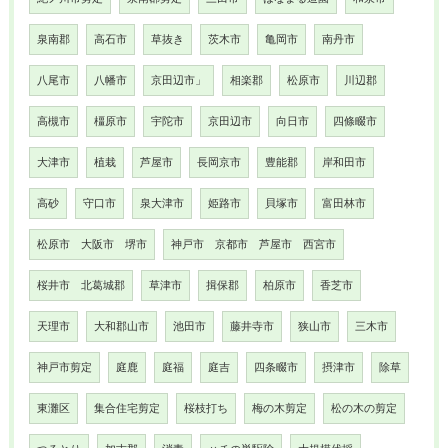
泉南郡
高石市
草抜き
茨木市
亀岡市
南丹市
八尾市
八幡市
京田辺市」
相楽郡
松原市
川辺郡
高槻市
橿原市
宇陀市
京田辺市
向日市
四條畷市
大津市
植栽
芦屋市
長岡京市
豊能郡
岸和田市
高砂
守口市
泉大津市
姫路市
貝塚市
富田林市
松原市 大阪市 堺市
神戸市 京都市 芦屋市 西宮市
桜井市 北葛城郡
草津市
揖保郡
柏原市
香芝市
天理市
大和郡山市
池田市
藤井寺市
狭山市
三木市
神戸市剪定
庭鹿
庭福
庭吉
四条畷市
摂津市
除草
東灘区
集合住宅剪定
桜枝打ち
梅の木剪定
松の木の剪定