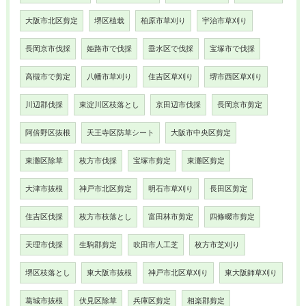
大阪市北区剪定
堺区植栽
柏原市草刈り
宇治市草刈り
長岡京市伐採
姫路市で伐採
垂水区で伐採
宝塚市で伐採
高槻市で剪定
八幡市草刈り
住吉区草刈り
堺市西区草刈り
川辺郡伐採
東淀川区枝落とし
京田辺市伐採
長岡京市剪定
阿倍野区抜根
天王寺区防草シート
大阪市中央区剪定
東灘区除草
枚方市伐採
宝塚市剪定
東灘区剪定
大津市抜根
神戸市北区剪定
明石市草刈り
長田区剪定
住吉区伐採
枚方市枝落とし
富田林市剪定
四條畷市剪定
天理市伐採
生駒郡剪定
吹田市人工芝
枚方市芝刈り
堺区枝落とし
東大阪市抜根
神戸市北区草刈り
東大阪師草刈り
葛城市抜根
伏見区除草
兵庫区剪定
相楽郡剪定