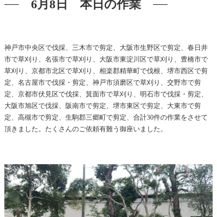
6月8日 本日の作業
神戸市中央区で伐採、三木市で剪定、大阪市生野区で剪定、春日井
市で草刈り、名張市で草刈り、大阪市東淀川区で草刈り、豊橋市で
草刈り、京都市北区で草刈り、相楽郡精華町で伐根、堺市西区で剪
定、名古屋市で伐採・剪定、神戸市須磨区で草刈り、交野市で剪
定、京都市伏見区で伐採、箕面市で草刈り、明石市で伐採・剪定、
大阪市旭区で伐採、阪南市で剪定、堺市東区で剪定、大東市で剪
定、高槻市で剪定、生駒郡三郷町で剪定、合計30件の作業をさせて
頂きました。たくさんのご依頼有難う御座いました。