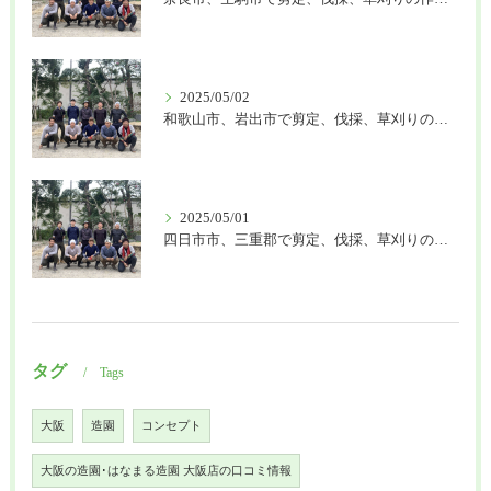
2025/05/02
和歌山市、岩出市で剪定、伐採、草刈りの作業を頼むなら はなまる造園
2025/05/01
四日市市、三重郡で剪定、伐採、草刈りの作業を頼むなら はなまる造園
タグ
Tags
大阪
造園
コンセプト
大阪の造園･はなまる造園 大阪店の口コミ情報