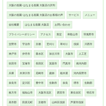
大阪の造園･はなまる造園 大阪店の評判
大阪の造園･はなまる造園 大阪店のお客様の声
サービス
メニュー
会社概要
はなまる造園 大阪店
お問い合わせ
プライバシーポリシー
アクセス
剪定
和歌山市
羽曳野市
交野市
宇治市
京都
芝刈り
草刈り
伐採
川西市
神戸市
伊丹市
垂水区
加古川市
大阪市
人工芝
吹田市
宝塚市
長田区
箕面市
門真市
南河内郡
兵庫
木津川市
尼崎市
庭師
植木屋
河内長野市
奈良市
淀川区
豊中市
生駒市
奈良
堺市
生駒郡
枚方市
福知山市
大阪市北区
西宮市
東住吉区
明石市
高市郡
田原元町
京都市
山科区伐採
芦屋市伐採