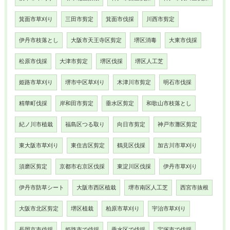
箕面市草刈り
三田市剪定
箕面市伐採
川西市剪定
伊丹市枝落とし
大阪市天王寺区剪定
堺区消毒
大東市伐採
松原市伐採
大津市剪定
堺区伐採
堺区人工芝
姫路市草刈り
堺市中区草刈り
木津川市剪定
明石市伐採
精華町伐採
岸和田市剪定
垂水区剪定
和歌山市枝落とし
紀ノ川市植栽
福島区つる取り
向日市剪定
神戸市灘区剪定
東大阪市草刈り
東住吉区剪定
鶴見区伐採
加古川市草刈り
須磨区剪定
京都市右京区伐採
東淀川区伐採
伊丹市草刈り
伊丹市防草シート
大阪市西区植栽
堺市南区人工芝
西宮市抜根
大阪市北区剪定
堺区植栽
柏原市草刈り
宇治市草刈り
長岡京市伐採
姫路市で伐採
垂水区で伐採
宝塚市で伐採