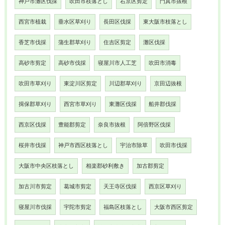
神戸市灘区伐採
吹田市枝落とし
右京区剪定
門真市抜根
西宮市植栽
垂水区草刈り
長田区伐採
東大阪市枝落とし
香芝市伐採
蒲生郡草刈り
住吉区剪定
灘区伐採
高砂市剪定
高砂市伐採
寝屋川市人工芝
吹田市消毒
吹田市草刈り
東淀川区剪定
川辺郡草刈り
京田辺抜根
揖保郡草刈り
西宮市草刈り
東灘区伐採
船井郡伐採
西京区伐採
豊能郡剪定
奈良市抜根
阿倍野区伐採
桜井市伐採
神戸市西区枝落とし
宇治市除草
吹田市伐採
大阪市中央区枝落とし
相楽郡砂利敷き
加古郡剪定
加古川市剪定
葛城市剪定
天王寺区伐採
西京区草刈り
寝屋川市伐採
宇陀市剪定
福島区枝落とし
大阪市西区剪定