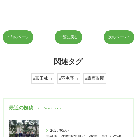
< 前のページ
一覧に戻る
次のページ >
関連タグ
#富田林市
#羽曳野市
#庭鹿造園
最近の投稿
Recent Posts
2025/05/07
奈良市、生駒市で剪定、伐採、草刈りの作業を頼むなら はなまる造園