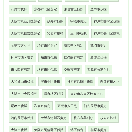
八尾市伐採
京都市北区剪定
東住吉区伐採
豊中市伐採
大阪市東淀川区剪定
伊丹市伐採
宇治市剪定
神戸市垂水区伐採
大阪市東住吉区剪定
箕面市抜根
三田市植栽
神戸市長田区抜根
宝塚市芝刈り
堺市東区剪定
堺市中区剪定
亀岡市剪定
神戸市西区剪定
加東市伐採
四条畷市剪定
相楽郡伐採
東大阪市剪定
堺市東区伐採
交野市剪定
西脇市枝落とし
大和郡山市伐採
堺市中区抜根
神戸市兵庫区伐採
奈良市植木屋
大阪市中央区消毒
堺市堺区伐採
京都市右京区枝落とし
尼﨑市伐採
和泉市剪定
高槻市人工芝
河内長野市剪定
河内長野市伐採
大阪市淀川区剪定
枚方市草刈り
枚方市抜根
大津市伐採
大阪市阿倍野区伐採
堺区剪定
柏原市剪定