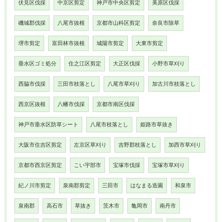
伏見区伐採
中京区剪定
神戸市中央区剪定
美原区伐採
磯城郡伐採
八尾市抜根
京都市山科区剪定
奈良市除草
堺市剪定
富田林市抜根
城陽市剪定
大東市剪定
垂水区ゴミ処分
住之江区剪定
大正区伐採
小野市草刈り
西脇市伐採
三田市枝落とし
八尾市草刈り
加古川市枝落とし
西京区抜根
八幡市伐採
京都市南区伐採
神戸市垂水区防草シート
八尾市枝落とし
姫路市草抜き
大阪市住吉区剪定
左京区草刈り
吉野郡枝落とし
加西市草刈り
京都市西京区剪定
こい宇部市
宝塚市伐採
宝塚市草刈り
紀ノ川市剪定
泉南郡剪定
三田市
はなまる造園
和泉市
泉南郡
高石市
草抜き
茨木市
亀岡市
南丹市