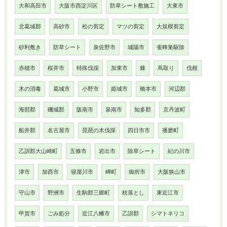
大和高田市
大阪市西淀川区
防草シート敷施工
大東市
北葛城郡
高砂市
松の剪定
マツの剪定
大規模剪定
砂利敷き
防草シート
泉佐野市
城陽市
雀蜂巣駆除
赤穂市
桜井市
特殊伐採
加東市
棘
蔦取り
伐根
木の消毒
葛城市
小野市
姫城市
橋本市
河辺郡
海部郡
磯城郡
阪南市
泉南市
知多郡
京丹波町
船井郡
名古屋市
琵琶の木伐採
四日市市
播磨町
乙訓郡大山崎町
五條市
岩出市
除草シート
紀の川市
津市
加西市
寝屋川市
岬町
御所市
大阪狭山市
守山市
野洲市
生駒郡三郷町
枝落とし
東近江市
甲賀市
ごみ処分
近江八幡市
乙訓郡
シマトネリコ