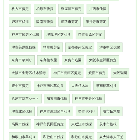
枚方市剪定
柏原市伐採
寝屋川市剪定
川西市伐採
姫路市伐採
阪南市伐採
姫路市剪定
藤井寺市剪定
神戸市須磨区伐採
堺市堺区芝刈り
堺市美原区剪定
堺市美原区伐採
精華町剪定
京都市南区剪定
堺市中区伐採
奈良市草刈り
奈良植木屋
奈良市造園
大阪市生野区剪定
大阪市生野区植木消毒
神戸市兵庫区剪定
箕面市剪定
大阪造園
豊中市剪定
神戸市灘区草刈り
大阪植木屋
泉南郡草刈り
八尾市防草シート
加古川市伐採
神戸市中央区伐採
堺市北区伐採
神戸市東灘区草刈り
堺市草刈り
堺市植木屋
高槻市伐採
神戸市長田区剪定
東近江市伐採
茨木市抜根
和歌山市草刈り
和歌山市伐採
和歌山市剪定
泉大津市人工芝