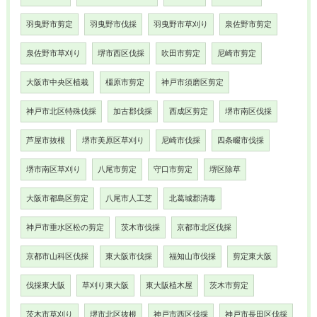
羽曳野市剪定
羽曳野市伐採
羽曳野市草刈り
泉佐野市剪定
泉佐野市草刈り
堺市西区伐採
吹田市剪定
尼崎市剪定
大阪市中央区植栽
橿原市剪定
神戸市須磨区剪定
神戸市北区特殊伐採
加古郡伐採
西成区剪定
堺市南区伐採
芦屋市抜根
堺市美原区草刈り
尼崎市伐採
四条畷市伐採
堺市南区草刈り
八尾市剪定
守口市剪定
堺区除草
大阪市都島区剪定
八尾市人工芝
北葛城郡消毒
神戸市垂水区松の剪定
茨木市伐採
京都市北区伐採
京都市山科区伐採
東大阪市伐採
福知山市伐採
剪定東大阪
伐採東大阪
草刈り東大阪
東大阪植木屋
茨木市剪定
茨木市草刈り
堺市北区抜根
神戸市西区伐採
神戸市長田区伐採