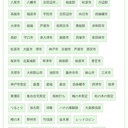
八尾市
八幡市
京田辺市」
相楽郡
松原市
川辺郡
高槻市
橿原市
宇陀市
京田辺市
向日市
四條畷市
大津市
植栽
芦屋市
長岡京市
豊能郡
岸和田市
高砂
守口市
泉大津市
姫路市
貝塚市
富田林市
松原市 大阪市 堺市
神戸市 京都市 芦屋市 西宮市
桜井市 北葛城郡
草津市
揖保郡
柏原市
香芝市
天理市
大和郡山市
池田市
藤井寺市
狭山市
三木市
神戸市剪定
庭鹿
庭福
庭吉
四条畷市
摂津市
除草
東灘区
集合住宅剪定
桜枝打ち
梅の木剪定
松の木の剪定
つるとり
加古郡
消毒
ハチの巣駆除
大規模伐採
樫の木
野州市
竹伐採
金木犀
レッドロビン