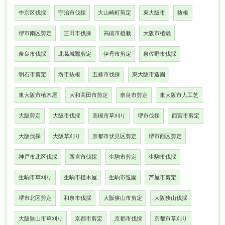
中京区伐採
宇治市伐採
大山崎町剪定
東大阪市
抜根
堺市南区剪定
三田市伐採
高槻市植栽
大阪市植栽
奈良市伐採
北葛城郡剪定
伊丹市剪定
泉佐野市伐採
明石市剪定
堺市抜根
五條市伐採
東大阪市造園
東大阪市植木屋
大和高田市剪定
奈良市剪定
東大阪市人工芝
大阪剪定
大阪市伐採
高槻市草刈り
堺市伐採
西宮市剪定
大阪伐採
大阪草刈り
京都市伏見区剪定
堺市西区剪定
神戸市北区伐採
西宮市伐採
生駒市剪定
生駒市伐採
生駒市草刈り
生駒市植木屋
生駒市造園
芦屋市剪定
堺市北区剪定
和泉市伐採
大阪狭山市剪定
大阪狭山伐採
大阪狭山市草刈り
京都市剪定
京都市伐採
京都市草刈り