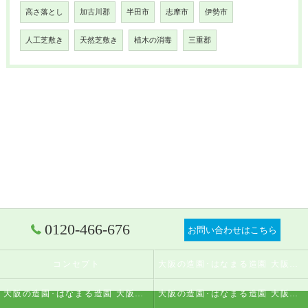
高さ落とし
加古川郡
半田市
志摩市
伊勢市
人工芝敷き
天然芝敷き
植木の消毒
三重郡
0120-466-676
お問い合わせはこちら
コンセプト
大阪の造園･はなまる造園 大阪店の口コミ情報
大阪の造園･はなまる造園 大阪店の評判
大阪の造園･はなまる造園 大阪店のお客様の声