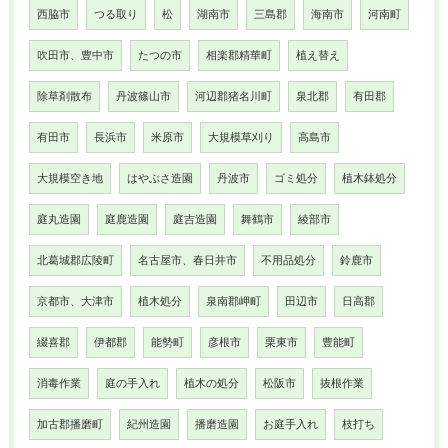
西脇市
つる取り
松
湖南市
三島郡
海南市
河南町
吹田市、豊中市
たつの市
相楽郡精華町
植え替え
除草剤散布
丹波篠山市
河辺郡猪名川町
泉北郡
有田郡
有田市
長浜市
米原市
大規模草刈り
高島市
大規模空き地
はやぶさ造園
丹波市
ゴミ処分
植木鉢処分
庭丸造園
庭鹿造園
庭吉造園
舞鶴市
綾部市
北葛城郡広陵町
名古屋市、春日井市
不用品処分
鈴鹿市
京都市、大津市
植木処分
泉南郡岬町
田辺市
日高郡
綴喜郡
伊都郡
能勢町
彦根市
栗東市
豊能町
消毒作業
庭の手入れ
植木の処分
松阪市
抜根作業
加古郡播磨町
紀州造園
播磨造園
お庭手入れ
枝打ち