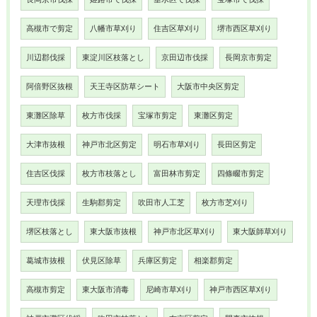
高槻市で剪定
八幡市草刈り
住吉区草刈り
堺市西区草刈り
川辺郡伐採
東淀川区枝落とし
京田辺市伐採
長岡京市剪定
阿倍野区抜根
天王寺区防草シート
大阪市中央区剪定
東灘区除草
枚方市伐採
宝塚市剪定
東灘区剪定
大津市抜根
神戸市北区剪定
明石市草刈り
長田区剪定
住吉区伐採
枚方市枝落とし
富田林市剪定
四條畷市剪定
天理市伐採
生駒郡剪定
吹田市人工芝
枚方市芝刈り
堺区枝落とし
東大阪市抜根
神戸市北区草刈り
東大阪師草刈り
葛城市抜根
伏見区除草
兵庫区剪定
相楽郡剪定
高槻市剪定
東大阪市消毒
尼崎市草刈り
神戸市西区草刈り