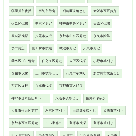
寝屋川市伐採
宇陀市剪定
福島区枝落とし
大阪市西区剪定
伏見区伐採
中京区剪定
神戸市中央区剪定
美原区伐採
磯城郡伐採
八尾市抜根
京都市山科区剪定
奈良市除草
堺市剪定
富田林市抜根
城陽市剪定
大東市剪定
垂水区ゴミ処分
住之江区剪定
大正区伐採
小野市草刈り
西脇市伐採
三田市枝落とし
八尾市草刈り
加古川市枝落とし
西京区抜根
八幡市伐採
京都市南区伐採
神戸市垂水区防草シート
八尾市枝落とし
姫路市草抜き
大阪市住吉区剪定
左京区草刈り
吉野郡枝落とし
加西市草刈り
京都市西京区剪定
こい宇部市
宝塚市伐採
宝塚市草刈り
紀ノ川市剪定
泉南郡剪定
三田市
はなまる造園
和泉市