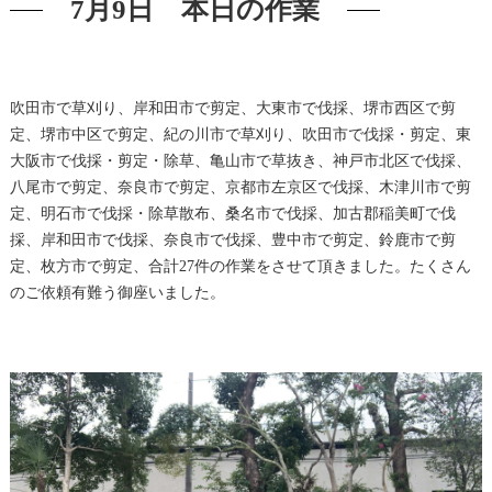
7月9日 本日の作業
吹田市で草刈り、岸和田市で剪定、大東市で伐採、堺市西区で剪
定、堺市中区で剪定、紀の川市で草刈り、吹田市で伐採・剪定、東
大阪市で伐採・剪定・除草、亀山市で草抜き、神戸市北区で伐採、
八尾市で剪定、奈良市で剪定、京都市左京区で伐採、木津川市で剪
定、明石市で伐採・除草散布、桑名市で伐採、加古郡稲美町で伐
採、岸和田市で伐採、奈良市で伐採、豊中市で剪定、鈴鹿市で剪
定、枚方市で剪定、合計27件の作業をさせて頂きました。たくさん
のご依頼有難う御座いました。