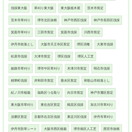
伐採東大阪
草刈り東大阪
東大阪植木屋
茨木市剪定
茨木市草刈り
堺市北区抜根
神戸市西区伐採
神戸市長田区伐採
箕面市草刈り
三田市剪定
箕面市伐採
川西市剪定
伊丹市枝落とし
大阪市天王寺区剪定
堺区消毒
大東市伐採
松原市伐採
大津市剪定
堺区伐採
堺区人工芝
姫路市草刈り
堺市中区草刈り
木津川市剪定
明石市伐採
精華町伐採
岸和田市剪定
垂水区剪定
和歌山市枝落とし
紀ノ川市植栽
福島区つる取り
向日市剪定
神戸市灘区剪定
東大阪市草刈り
東住吉区剪定
鶴見区伐採
加古川市草刈り
須磨区剪定
京都市右京区伐採
東淀川区伐採
伊丹市草刈り
伊丹市防草シート
大阪市西区植栽
堺市南区人工芝
西宮市抜根