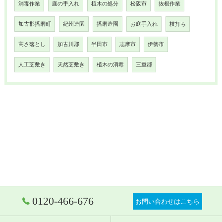
消毒作業
庭の手入れ
植木の処分
松阪市
抜根作業
加古郡播磨町
紀州造園
播磨造園
お庭手入れ
枝打ち
高さ落とし
加古川郡
半田市
志摩市
伊勢市
人工芝敷き
天然芝敷き
植木の消毒
三重郡
0120-466-676
お問い合わせはこちら