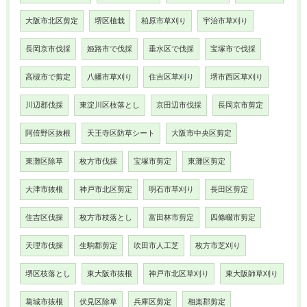
大阪市北区剪定
堺区植栽
柏原市草刈り
宇治市草刈り
長岡京市伐採
姫路市で伐採
垂水区で伐採
宝塚市で伐採
高槻市で剪定
八幡市草刈り
住吉区草刈り
堺市西区草刈り
川辺郡伐採
東淀川区枝落とし
京田辺市伐採
長岡京市剪定
阿倍野区抜根
天王寺区防草シート
大阪市中央区剪定
東灘区除草
枚方市伐採
宝塚市剪定
東灘区剪定
大津市抜根
神戸市北区剪定
明石市草刈り
長田区剪定
住吉区伐採
枚方市枝落とし
富田林市剪定
四條畷市剪定
天理市伐採
生駒郡剪定
吹田市人工芝
枚方市芝刈り
堺区枝落とし
東大阪市抜根
神戸市北区草刈り
東大阪師草刈り
葛城市抜根
伏見区除草
兵庫区剪定
相楽郡剪定