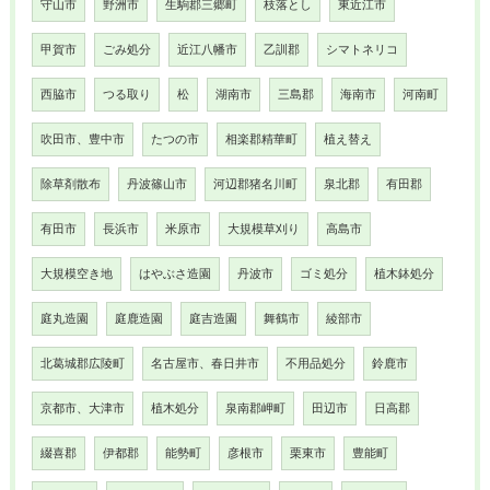
守山市
野洲市
生駒郡三郷町
枝落とし
東近江市
甲賀市
ごみ処分
近江八幡市
乙訓郡
シマトネリコ
西脇市
つる取り
松
湖南市
三島郡
海南市
河南町
吹田市、豊中市
たつの市
相楽郡精華町
植え替え
除草剤散布
丹波篠山市
河辺郡猪名川町
泉北郡
有田郡
有田市
長浜市
米原市
大規模草刈り
高島市
大規模空き地
はやぶさ造園
丹波市
ゴミ処分
植木鉢処分
庭丸造園
庭鹿造園
庭吉造園
舞鶴市
綾部市
北葛城郡広陵町
名古屋市、春日井市
不用品処分
鈴鹿市
京都市、大津市
植木処分
泉南郡岬町
田辺市
日高郡
綴喜郡
伊都郡
能勢町
彦根市
栗東市
豊能町