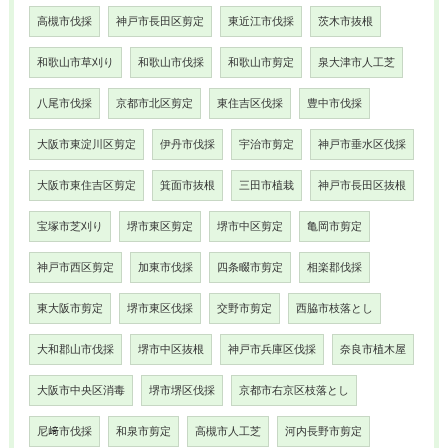
高槻市伐採
神戸市長田区剪定
東近江市伐採
茨木市抜根
和歌山市草刈り
和歌山市伐採
和歌山市剪定
泉大津市人工芝
八尾市伐採
京都市北区剪定
東住吉区伐採
豊中市伐採
大阪市東淀川区剪定
伊丹市伐採
宇治市剪定
神戸市垂水区伐採
大阪市東住吉区剪定
箕面市抜根
三田市植栽
神戸市長田区抜根
宝塚市芝刈り
堺市東区剪定
堺市中区剪定
亀岡市剪定
神戸市西区剪定
加東市伐採
四条畷市剪定
相楽郡伐採
東大阪市剪定
堺市東区伐採
交野市剪定
西脇市枝落とし
大和郡山市伐採
堺市中区抜根
神戸市兵庫区伐採
奈良市植木屋
大阪市中央区消毒
堺市堺区伐採
京都市右京区枝落とし
尼﨑市伐採
和泉市剪定
高槻市人工芝
河内長野市剪定