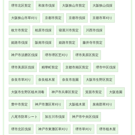
堺市北区剪定
和泉市伐採
大阪狭山市剪定
大阪狭山伐採
大阪狭山市草刈り
京都市剪定
京都市伐採
京都市草刈り
枚方市剪定
柏原市伐採
寝屋川市剪定
川西市伐採
姫路市伐採
阪南市伐採
姫路市剪定
藤井寺市剪定
神戸市須磨区伐採
堺市堺区芝刈り
堺市美原区剪定
堺市美原区伐採
精華町剪定
京都市南区剪定
堺市中区伐採
奈良市草刈り
奈良植木屋
奈良市造園
大阪市生野区剪定
大阪市生野区植木消毒
神戸市兵庫区剪定
箕面市剪定
大阪造園
豊中市剪定
神戸市灘区草刈り
大阪植木屋
泉南郡草刈り
八尾市防草シート
加古川市伐採
神戸市中央区伐採
堺市北区伐採
神戸市東灘区草刈り
堺市草刈り
堺市植木屋