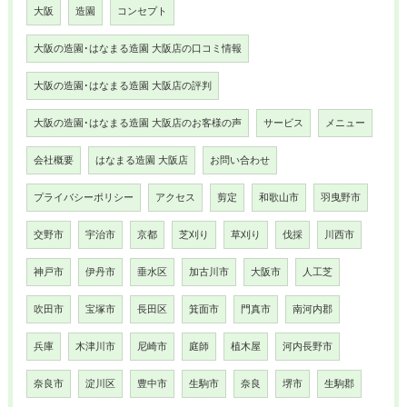
大阪
造園
コンセプト
大阪の造園･はなまる造園 大阪店の口コミ情報
大阪の造園･はなまる造園 大阪店の評判
大阪の造園･はなまる造園 大阪店のお客様の声
サービス
メニュー
会社概要
はなまる造園 大阪店
お問い合わせ
プライバシーポリシー
アクセス
剪定
和歌山市
羽曳野市
交野市
宇治市
京都
芝刈り
草刈り
伐採
川西市
神戸市
伊丹市
垂水区
加古川市
大阪市
人工芝
吹田市
宝塚市
長田区
箕面市
門真市
南河内郡
兵庫
木津川市
尼崎市
庭師
植木屋
河内長野市
奈良市
淀川区
豊中市
生駒市
奈良
堺市
生駒郡