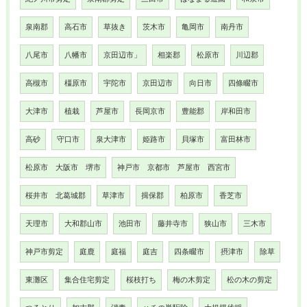
泉南郡
高石市
草抜き
茨木市
亀岡市
南丹市
八尾市
八幡市
京田辺市」
相楽郡
松原市
川辺郡
高槻市
橿原市
宇陀市
京田辺市
向日市
四條畷市
大津市
植栽
芦屋市
長岡京市
豊能郡
岸和田市
高砂
守口市
泉大津市
姫路市
貝塚市
富田林市
松原市 大阪市 堺市
神戸市 京都市 芦屋市 西宮市
桜井市 北葛城郡
草津市
揖保郡
柏原市
香芝市
天理市
大和郡山市
池田市
藤井寺市
狭山市
三木市
神戸市剪定
庭鹿
庭福
庭吉
四条畷市
摂津市
除草
東灘区
集合住宅剪定
桜枝打ち
梅の木剪定
松の木の剪定