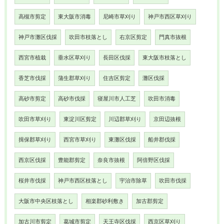
高槻市剪定
東大阪市消毒
尼崎市草刈り
神戸市西区草刈り
神戸市灘区伐採
吹田市枝落とし
右京区剪定
門真市抜根
西宮市植栽
垂水区草刈り
長田区伐採
東大阪市枝落とし
香芝市伐採
蒲生郡草刈り
住吉区剪定
灘区伐採
高砂市剪定
高砂市伐採
寝屋川市人工芝
吹田市消毒
吹田市草刈り
東淀川区剪定
川辺郡草刈り
京田辺抜根
揖保郡草刈り
西宮市草刈り
東灘区伐採
船井郡伐採
西京区伐採
豊能郡剪定
奈良市抜根
阿倍野区伐採
桜井市伐採
神戸市西区枝落とし
宇治市除草
吹田市伐採
大阪市中央区枝落とし
相楽郡砂利敷き
加古郡剪定
加古川市剪定
葛城市剪定
天王寺区伐採
西京区草刈り