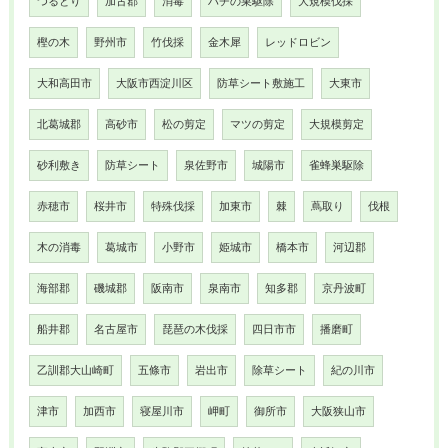
つるとり
加古郡
消毒
ハチの巣駆除
大規模伐採
樫の木
野州市
竹伐採
金木犀
レッドロビン
大和高田市
大阪市西淀川区
防草シート敷施工
大東市
北葛城郡
高砂市
松の剪定
マツの剪定
大規模剪定
砂利敷き
防草シート
泉佐野市
城陽市
雀蜂巣駆除
赤穂市
桜井市
特殊伐採
加東市
棘
蔦取り
伐根
木の消毒
葛城市
小野市
姫城市
橋本市
河辺郡
海部郡
磯城郡
阪南市
泉南市
知多郡
京丹波町
船井郡
名古屋市
琵琶の木伐採
四日市市
播磨町
乙訓郡大山崎町
五條市
岩出市
除草シート
紀の川市
津市
加西市
寝屋川市
岬町
御所市
大阪狭山市