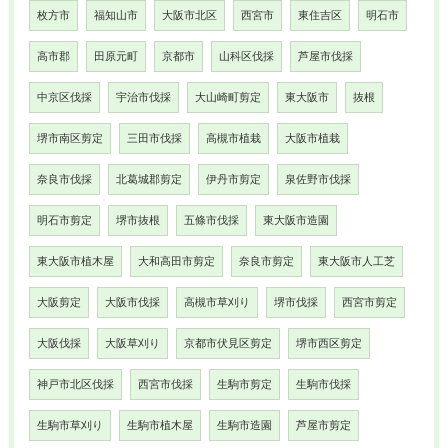
枚方市
福知山市
大阪市北区
西宮市
東住吉区
明石市
高市郡
田原元町
京都市
山科区伐採
芦屋市伐採
中京区伐採
宇治市伐採
大山崎町剪定
東大阪市
抜根
堺市南区剪定
三田市伐採
高槻市植栽
大阪市植栽
奈良市伐採
北葛城郡剪定
伊丹市剪定
泉佐野市伐採
明石市剪定
堺市抜根
五條市伐採
東大阪市造園
東大阪市植木屋
大和高田市剪定
奈良市剪定
東大阪市人工芝
大阪剪定
大阪市伐採
高槻市草刈り
堺市伐採
西宮市剪定
大阪伐採
大阪草刈り
京都市伏見区剪定
堺市西区剪定
神戸市北区伐採
西宮市伐採
生駒市剪定
生駒市伐採
生駒市草刈り
生駒市植木屋
生駒市造園
芦屋市剪定