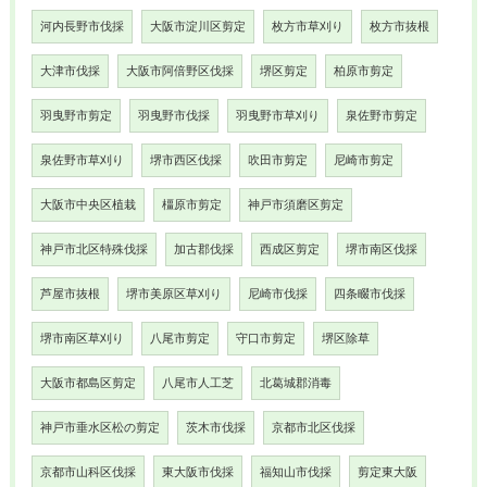
河内長野市伐採
大阪市淀川区剪定
枚方市草刈り
枚方市抜根
大津市伐採
大阪市阿倍野区伐採
堺区剪定
柏原市剪定
羽曳野市剪定
羽曳野市伐採
羽曳野市草刈り
泉佐野市剪定
泉佐野市草刈り
堺市西区伐採
吹田市剪定
尼崎市剪定
大阪市中央区植栽
橿原市剪定
神戸市須磨区剪定
神戸市北区特殊伐採
加古郡伐採
西成区剪定
堺市南区伐採
芦屋市抜根
堺市美原区草刈り
尼崎市伐採
四条畷市伐採
堺市南区草刈り
八尾市剪定
守口市剪定
堺区除草
大阪市都島区剪定
八尾市人工芝
北葛城郡消毒
神戸市垂水区松の剪定
茨木市伐採
京都市北区伐採
京都市山科区伐採
東大阪市伐採
福知山市伐採
剪定東大阪