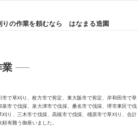
刈りの作業を頼むなら はなまる造園
作業
川市で草刈り、枚方市で剪定、東大阪市で剪定、岸和田市で草
和泉市で伐採、泉大津市で伐採、桑名市で伐採、堺市東区で伐
草刈り、三木市で伐採、高槻市で伐採、橿原市で草刈り、合計
依頼有難う御座いました。