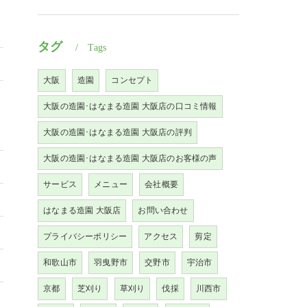
タグ
Tags
大阪
造園
コンセプト
大阪の造園･はなまる造園 大阪店の口コミ情報
大阪の造園･はなまる造園 大阪店の評判
大阪の造園･はなまる造園 大阪店のお客様の声
サービス
メニュー
会社概要
はなまる造園 大阪店
お問い合わせ
プライバシーポリシー
アクセス
剪定
和歌山市
羽曳野市
交野市
宇治市
京都
芝刈り
草刈り
伐採
川西市