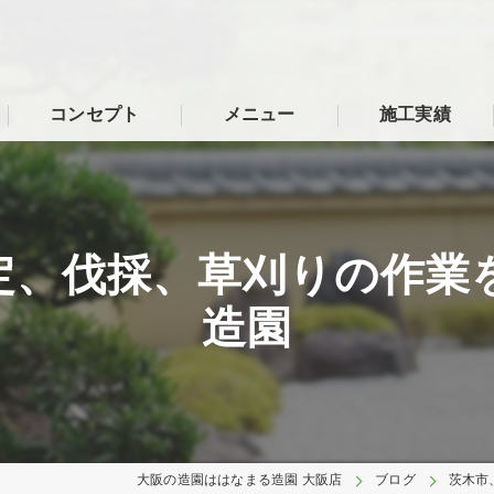
コンセプト
メニュー
施工実績
定、伐採、草刈りの作業
造園
大阪の造園ははなまる造園 大阪店
ブログ
茨木市