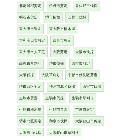
北葛城郡剪定
伊丹市剪定
泉佐野市伐採
明石市剪定
堺市抜根
五條市伐採
東大阪市造園
東大阪市植木屋
大和高田市剪定
奈良市剪定
東大阪市人工芝
大阪剪定
大阪市伐採
高槻市草刈り
堺市伐採
西宮市剪定
大阪伐採
大阪草刈り
京都市伏見区剪定
堺市西区剪定
神戸市北区伐採
西宮市伐採
生駒市剪定
生駒市伐採
生駒市草刈り
生駒市植木屋
生駒市造園
芦屋市剪定
堺市北区剪定
和泉市伐採
大阪狭山市剪定
大阪狭山伐採
大阪狭山市草刈り