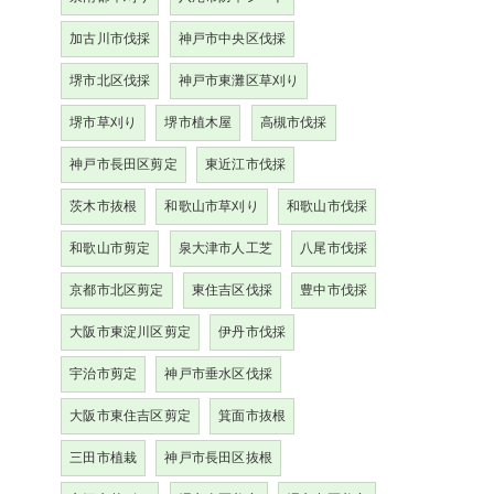
加古川市伐採
神戸市中央区伐採
堺市北区伐採
神戸市東灘区草刈り
堺市草刈り
堺市植木屋
高槻市伐採
神戸市長田区剪定
東近江市伐採
茨木市抜根
和歌山市草刈り
和歌山市伐採
和歌山市剪定
泉大津市人工芝
八尾市伐採
京都市北区剪定
東住吉区伐採
豊中市伐採
大阪市東淀川区剪定
伊丹市伐採
宇治市剪定
神戸市垂水区伐採
大阪市東住吉区剪定
箕面市抜根
三田市植栽
神戸市長田区抜根