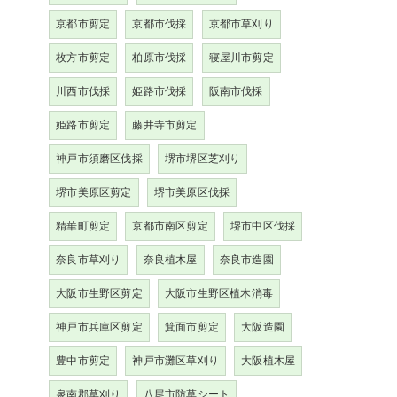
京都市剪定
京都市伐採
京都市草刈り
枚方市剪定
柏原市伐採
寝屋川市剪定
川西市伐採
姫路市伐採
阪南市伐採
姫路市剪定
藤井寺市剪定
神戸市須磨区伐採
堺市堺区芝刈り
堺市美原区剪定
堺市美原区伐採
精華町剪定
京都市南区剪定
堺市中区伐採
奈良市草刈り
奈良植木屋
奈良市造園
大阪市生野区剪定
大阪市生野区植木消毒
神戸市兵庫区剪定
箕面市剪定
大阪造園
豊中市剪定
神戸市灘区草刈り
大阪植木屋
泉南郡草刈り
八尾市防草シート