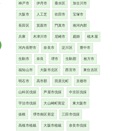
神戸市
伊丹市
垂水区
加古川市
大阪市
人工芝
吹田市
宝塚市
長田区
箕面市
門真市
南河内郡
兵庫
木津川市
尼崎市
庭師
植木屋
河内長野市
奈良市
淀川区
豊中市
生駒市
奈良
堺市
生駒郡
枚方市
福知山市
大阪市北区
西宮市
東住吉区
明石市
高市郡
田原元町
京都市
山科区伐採
芦屋市伐採
中京区伐採
宇治市伐採
大山崎町剪定
東大阪市
抜根
堺市南区剪定
三田市伐採
高槻市植栽
大阪市植栽
奈良市伐採