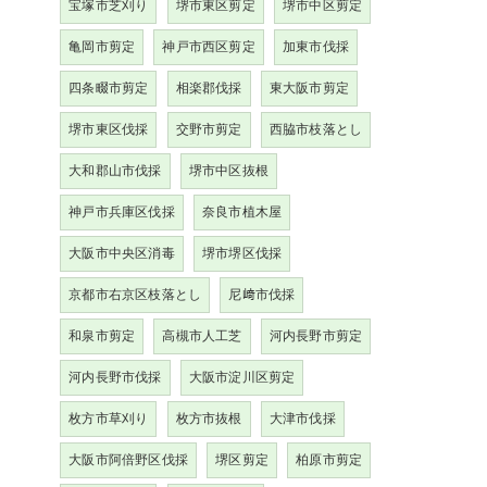
宝塚市芝刈り
堺市東区剪定
堺市中区剪定
亀岡市剪定
神戸市西区剪定
加東市伐採
四条畷市剪定
相楽郡伐採
東大阪市剪定
堺市東区伐採
交野市剪定
西脇市枝落とし
大和郡山市伐採
堺市中区抜根
神戸市兵庫区伐採
奈良市植木屋
大阪市中央区消毒
堺市堺区伐採
京都市右京区枝落とし
尼﨑市伐採
和泉市剪定
高槻市人工芝
河内長野市剪定
河内長野市伐採
大阪市淀川区剪定
枚方市草刈り
枚方市抜根
大津市伐採
大阪市阿倍野区伐採
堺区剪定
柏原市剪定