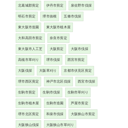
北葛城郡剪定
伊丹市剪定
泉佐野市伐採
明石市剪定
堺市抜根
五條市伐採
東大阪市造園
東大阪市植木屋
大和高田市剪定
奈良市剪定
東大阪市人工芝
大阪剪定
大阪市伐採
高槻市草刈り
堺市伐採
西宮市剪定
大阪伐採
大阪草刈り
京都市伏見区剪定
堺市西区剪定
神戸市北区伐採
西宮市伐採
生駒市剪定
生駒市伐採
生駒市草刈り
生駒市植木屋
生駒市造園
芦屋市剪定
堺市北区剪定
和泉市伐採
大阪狭山市剪定
大阪狭山伐採
大阪狭山市草刈り