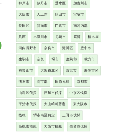
神戸市
伊丹市
垂水区
加古川市
大阪市
人工芝
吹田市
宝塚市
長田区
箕面市
門真市
南河内郡
兵庫
木津川市
尼崎市
庭師
植木屋
河内長野市
奈良市
淀川区
豊中市
生駒市
奈良
堺市
生駒郡
枚方市
福知山市
大阪市北区
西宮市
東住吉区
明石市
高市郡
田原元町
京都市
山科区伐採
芦屋市伐採
中京区伐採
宇治市伐採
大山崎町剪定
東大阪市
抜根
堺市南区剪定
三田市伐採
高槻市植栽
大阪市植栽
奈良市伐採