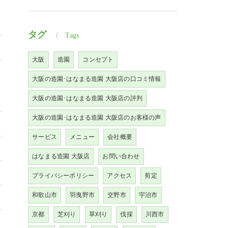
タグ
Tags
大阪
造園
コンセプト
大阪の造園･はなまる造園 大阪店の口コミ情報
大阪の造園･はなまる造園 大阪店の評判
大阪の造園･はなまる造園 大阪店のお客様の声
サービス
メニュー
会社概要
はなまる造園 大阪店
お問い合わせ
プライバシーポリシー
アクセス
剪定
和歌山市
羽曳野市
交野市
宇治市
京都
芝刈り
草刈り
伐採
川西市