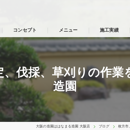
コンセプト
メニュー
施工実績
定、伐採、草刈りの作業
造園
大阪の造園ははなまる造園 大阪店
ブログ
枚方市