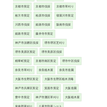
京都市剪定
京都市伐採
京都市草刈り
枚方市剪定
柏原市伐採
寝屋川市剪定
川西市伐採
姫路市伐採
阪南市伐採
姫路市剪定
藤井寺市剪定
神戸市須磨区伐採
堺市堺区芝刈り
堺市美原区剪定
堺市美原区伐採
精華町剪定
京都市南区剪定
堺市中区伐採
奈良市草刈り
奈良植木屋
奈良市造園
大阪市生野区剪定
大阪市生野区植木消毒
神戸市兵庫区剪定
箕面市剪定
大阪造園
豊中市剪定
神戸市灘区草刈り
大阪植木屋
泉南郡草刈り
八尾市防草シート