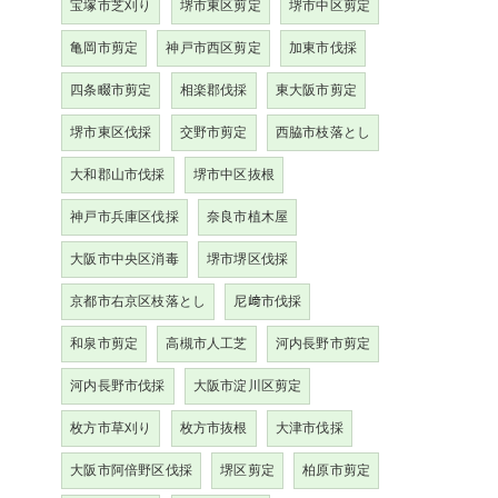
宝塚市芝刈り
堺市東区剪定
堺市中区剪定
亀岡市剪定
神戸市西区剪定
加東市伐採
四条畷市剪定
相楽郡伐採
東大阪市剪定
堺市東区伐採
交野市剪定
西脇市枝落とし
大和郡山市伐採
堺市中区抜根
神戸市兵庫区伐採
奈良市植木屋
大阪市中央区消毒
堺市堺区伐採
京都市右京区枝落とし
尼﨑市伐採
和泉市剪定
高槻市人工芝
河内長野市剪定
河内長野市伐採
大阪市淀川区剪定
枚方市草刈り
枚方市抜根
大津市伐採
大阪市阿倍野区伐採
堺区剪定
柏原市剪定