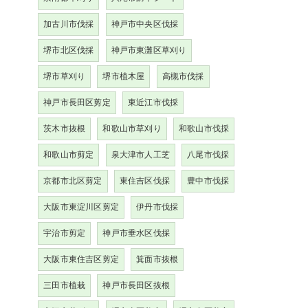
加古川市伐採
神戸市中央区伐採
堺市北区伐採
神戸市東灘区草刈り
堺市草刈り
堺市植木屋
高槻市伐採
神戸市長田区剪定
東近江市伐採
茨木市抜根
和歌山市草刈り
和歌山市伐採
和歌山市剪定
泉大津市人工芝
八尾市伐採
京都市北区剪定
東住吉区伐採
豊中市伐採
大阪市東淀川区剪定
伊丹市伐採
宇治市剪定
神戸市垂水区伐採
大阪市東住吉区剪定
箕面市抜根
三田市植栽
神戸市長田区抜根