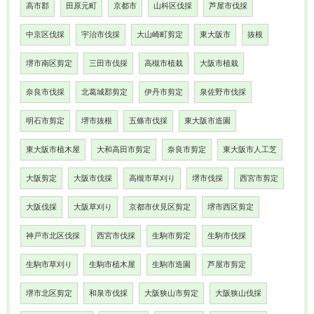
高市郡
田原元町
京都市
山科区伐採
芦屋市伐採
中京区伐採
宇治市伐採
大山崎町剪定
東大阪市
抜根
堺市南区剪定
三田市伐採
高槻市植栽
大阪市植栽
奈良市伐採
北葛城郡剪定
伊丹市剪定
泉佐野市伐採
明石市剪定
堺市抜根
五條市伐採
東大阪市造園
東大阪市植木屋
大和高田市剪定
奈良市剪定
東大阪市人工芝
大阪剪定
大阪市伐採
高槻市草刈り
堺市伐採
西宮市剪定
大阪伐採
大阪草刈り
京都市伏見区剪定
堺市西区剪定
神戸市北区伐採
西宮市伐採
生駒市剪定
生駒市伐採
生駒市草刈り
生駒市植木屋
生駒市造園
芦屋市剪定
堺市北区剪定
和泉市伐採
大阪狭山市剪定
大阪狭山伐採