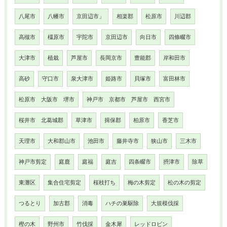
八尾市
八幡市
京田辺市」
相楽郡
松原市
川辺郡
高槻市
橿原市
宇陀市
京田辺市
向日市
四條畷市
大津市
植栽
芦屋市
長岡京市
豊能郡
岸和田市
高砂
守口市
泉大津市
姫路市
貝塚市
富田林市
松原市 大阪市 堺市
神戸市 京都市 芦屋市 西宮市
桜井市 北葛城郡
草津市
揖保郡
柏原市
香芝市
天理市
大和郡山市
池田市
藤井寺市
狭山市
三木市
神戸市剪定
庭鹿
庭福
庭吉
四条畷市
摂津市
除草
東灘区
集合住宅剪定
桜枝打ち
梅の木剪定
松の木の剪定
つるとり
加古郡
消毒
ハチの巣駆除
大規模伐採
樫の木
野州市
竹伐採
金木犀
レッドロビン