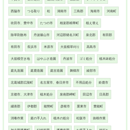
西脇市
つる取り
松
湖南市
三島郡
海南市
河南町
吹田市、豊中市
たつの市
相楽郡精華町
植え替え
除草剤散布
丹波篠山市
河辺郡猪名川町
泉北郡
有田郡
有田市
長浜市
米原市
大規模草刈り
高島市
大規模空き地
はやぶさ造園
丹波市
ゴミ処分
植木鉢処分
庭丸造園
庭鹿造園
庭吉造園
舞鶴市
綾部市
北葛城郡広陵町
名古屋市、春日井市
不用品処分
鈴鹿市
京都市、大津市
植木処分
泉南郡岬町
田辺市
日高郡
綴喜郡
伊都郡
能勢町
彦根市
栗東市
豊能町
消毒作業
庭の手入れ
植木の処分
松阪市
抜根作業