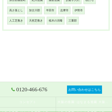
加古郡播磨町
紀州造園
播磨造園
お庭手入れ
枝打ち
高さ落とし
加古川郡
半田市
志摩市
伊勢市
人工芝敷き
天然芝敷き
植木の消毒
三重郡
0120-466-676
お問い合わせはこちら
コンセプト
大阪の造園･はなまる造園 大阪店の口コミ情報