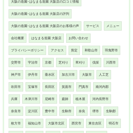
大阪の造園･はなまる造園 大阪店の口コミ情報
大阪の造園･はなまる造園 大阪店の評判
大阪の造園･はなまる造園 大阪店のお客様の声
サービス
メニュー
会社概要
はなまる造園 大阪店
お問い合わせ
プライバシーポリシー
アクセス
剪定
和歌山市
羽曳野市
交野市
宇治市
京都
芝刈り
草刈り
伐採
川西市
神戸市
伊丹市
垂水区
加古川市
大阪市
人工芝
吹田市
宝塚市
長田区
箕面市
門真市
南河内郡
兵庫
木津川市
尼崎市
庭師
植木屋
河内長野市
奈良市
淀川区
豊中市
生駒市
奈良
堺市
生駒郡
枚方市
福知山市
大阪市北区
西宮市
東住吉区
明石市