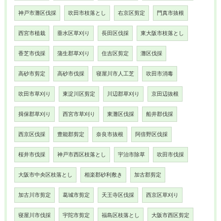
神戸市灘区伐採
吹田市枝落とし
右京区剪定
門真市抜根
西宮市植栽
垂水区草刈り
長田区伐採
東大阪市枝落とし
香芝市伐採
蒲生郡草刈り
住吉区剪定
灘区伐採
高砂市剪定
高砂市伐採
寝屋川市人工芝
吹田市消毒
吹田市草刈り
東淀川区剪定
川辺郡草刈り
京田辺抜根
揖保郡草刈り
西宮市草刈り
東灘区伐採
船井郡伐採
西京区伐採
豊能郡剪定
奈良市抜根
阿倍野区伐採
桜井市伐採
神戸市西区枝落とし
宇治市除草
吹田市伐採
大阪市中央区枝落とし
相楽郡砂利敷き
加古郡剪定
加古川市剪定
葛城市剪定
天王寺区伐採
西京区草刈り
寝屋川市伐採
宇陀市剪定
福島区枝落とし
大阪市西区剪定