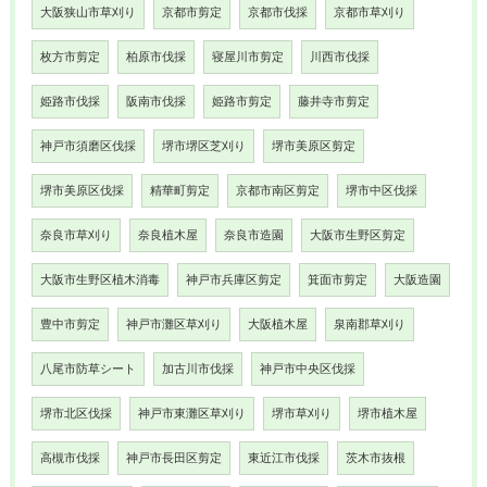
大阪狭山市草刈り
京都市剪定
京都市伐採
京都市草刈り
枚方市剪定
柏原市伐採
寝屋川市剪定
川西市伐採
姫路市伐採
阪南市伐採
姫路市剪定
藤井寺市剪定
神戸市須磨区伐採
堺市堺区芝刈り
堺市美原区剪定
堺市美原区伐採
精華町剪定
京都市南区剪定
堺市中区伐採
奈良市草刈り
奈良植木屋
奈良市造園
大阪市生野区剪定
大阪市生野区植木消毒
神戸市兵庫区剪定
箕面市剪定
大阪造園
豊中市剪定
神戸市灘区草刈り
大阪植木屋
泉南郡草刈り
八尾市防草シート
加古川市伐採
神戸市中央区伐採
堺市北区伐採
神戸市東灘区草刈り
堺市草刈り
堺市植木屋
高槻市伐採
神戸市長田区剪定
東近江市伐採
茨木市抜根