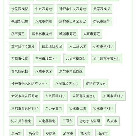
伏見区伐採
中京区剪定
神戸市中央区剪定
美原区伐採
磯城郡伐採
八尾市抜根
京都市山科区剪定
奈良市除草
堺市剪定
富田林市抜根
城陽市剪定
大東市剪定
垂水区ゴミ処分
住之江区剪定
大正区伐採
小野市草刈り
西脇市伐採
三田市枝落とし
八尾市草刈り
加古川市枝落とし
西京区抜根
八幡市伐採
京都市南区伐採
神戸市垂水区防草シート
八尾市枝落とし
姫路市草抜き
大阪市住吉区剪定
左京区草刈り
吉野郡枝落とし
加西市草刈り
京都市西京区剪定
こい宇部市
宝塚市伐採
宝塚市草刈り
紀ノ川市剪定
泉南郡剪定
三田市
はなまる造園
和泉市
泉南郡
高石市
草抜き
茨木市
亀岡市
南丹市