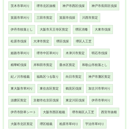
茨木市草刈り
堺市北区抜根
神戸市西区伐採
神戸市長田区伐採
箕面市草刈り
三田市剪定
箕面市伐採
川西市剪定
伊丹市枝落とし
大阪市天王寺区剪定
堺区消毒
大東市伐採
松原市伐採
大津市剪定
堺区伐採
堺区人工芝
姫路市草刈り
堺市中区草刈り
木津川市剪定
明石市伐採
精華町伐採
岸和田市剪定
垂水区剪定
和歌山市枝落とし
紀ノ川市植栽
福島区つる取り
向日市剪定
神戸市灘区剪定
東大阪市草刈り
東住吉区剪定
鶴見区伐採
加古川市草刈り
須磨区剪定
京都市右京区伐採
東淀川区伐採
伊丹市草刈り
伊丹市防草シート
大阪市西区植栽
堺市南区人工芝
西宮市抜根
大阪市北区剪定
堺区植栽
柏原市草刈り
宇治市草刈り