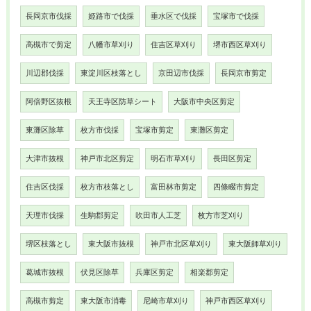
長岡京市伐採
姫路市で伐採
垂水区で伐採
宝塚市で伐採
高槻市で剪定
八幡市草刈り
住吉区草刈り
堺市西区草刈り
川辺郡伐採
東淀川区枝落とし
京田辺市伐採
長岡京市剪定
阿倍野区抜根
天王寺区防草シート
大阪市中央区剪定
東灘区除草
枚方市伐採
宝塚市剪定
東灘区剪定
大津市抜根
神戸市北区剪定
明石市草刈り
長田区剪定
住吉区伐採
枚方市枝落とし
富田林市剪定
四條畷市剪定
天理市伐採
生駒郡剪定
吹田市人工芝
枚方市芝刈り
堺区枝落とし
東大阪市抜根
神戸市北区草刈り
東大阪師草刈り
葛城市抜根
伏見区除草
兵庫区剪定
相楽郡剪定
高槻市剪定
東大阪市消毒
尼崎市草刈り
神戸市西区草刈り