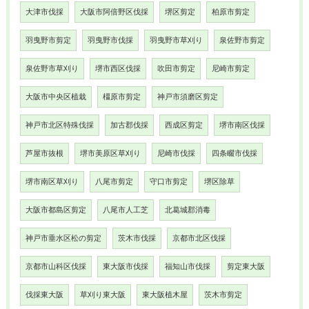
大津市伐採
大阪市阿倍野区伐採
堺区剪定
柏原市剪定
羽曳野市剪定
羽曳野市伐採
羽曳野市草刈り
泉佐野市剪定
泉佐野市草刈り
堺市西区伐採
吹田市剪定
尼崎市剪定
大阪市中央区植栽
橿原市剪定
神戸市須磨区剪定
神戸市北区特殊伐採
加古郡伐採
西成区剪定
堺市南区伐採
芦屋市抜根
堺市美原区草刈り
尼崎市伐採
四条畷市伐採
堺市南区草刈り
八尾市剪定
守口市剪定
堺区除草
大阪市都島区剪定
八尾市人工芝
北葛城郡消毒
神戸市垂水区松の剪定
茨木市伐採
京都市北区伐採
京都市山科区伐採
東大阪市伐採
福知山市伐採
剪定東大阪
伐採東大阪
草刈り東大阪
東大阪植木屋
茨木市剪定