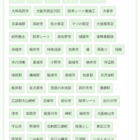
大和高田市
大阪市西淀川区
防草シート敷施工
大東市
北葛城郡
高砂市
松の剪定
マツの剪定
大規模剪定
砂利敷き
防草シート
泉佐野市
城陽市
雀蜂巣駆除
赤穂市
桜井市
特殊伐採
加東市
棘
蔦取り
伐根
木の消毒
葛城市
小野市
姫城市
橋本市
河辺郡
海部郡
磯城郡
阪南市
泉南市
知多郡
京丹波町
船井郡
名古屋市
琵琶の木伐採
四日市市
播磨町
乙訓郡大山崎町
五條市
岩出市
除草シート
紀の川市
津市
加西市
寝屋川市
岬町
御所市
大阪狭山市
守山市
野洲市
生駒郡三郷町
枝落とし
東近江市
甲賀市
ごみ処分
近江八幡市
乙訓郡
シマトネリコ