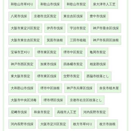
和歌山市草刈り
和歌山市伐採
和歌山市剪定
泉大津市人工芝
八尾市伐採
京都市北区剪定
東住吉区伐採
豊中市伐採
大阪市東淀川区剪定
伊丹市伐採
宇治市剪定
神戸市垂水区伐採
大阪市東住吉区剪定
箕面市抜根
三田市植栽
神戸市長田区抜根
宝塚市芝刈り
堺市東区剪定
堺市中区剪定
亀岡市剪定
神戸市西区剪定
加東市伐採
四条畷市剪定
相楽郡伐採
東大阪市剪定
堺市東区伐採
交野市剪定
西脇市枝落とし
大和郡山市伐採
堺市中区抜根
神戸市兵庫区伐採
奈良市植木屋
大阪市中央区消毒
堺市堺区伐採
京都市右京区枝落とし
尼﨑市伐採
和泉市剪定
高槻市人工芝
河内長野市剪定
河内長野市伐採
大阪市淀川区剪定
枚方市草刈り
枚方市抜根