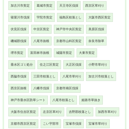
加古川市剪定
葛城市剪定
天王寺区伐採
西京区草刈り
寝屋川市伐採
宇陀市剪定
福島区枝落とし
大阪市西区剪定
伏見区伐採
中京区剪定
神戸市中央区剪定
美原区伐採
磯城郡伐採
八尾市抜根
京都市山科区剪定
奈良市除草
堺市剪定
富田林市抜根
城陽市剪定
大東市剪定
垂水区ゴミ処分
住之江区剪定
大正区伐採
小野市草刈り
西脇市伐採
三田市枝落とし
八尾市草刈り
加古川市枝落とし
西京区抜根
八幡市伐採
京都市南区伐採
神戸市垂水区防草シート
八尾市枝落とし
姫路市草抜き
大阪市住吉区剪定
左京区草刈り
吉野郡枝落とし
加西市草刈り
京都市西京区剪定
こい宇部市
宝塚市伐採
宝塚市草刈り