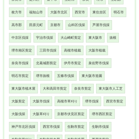
枚方市
福知山市
大阪市北区
西宮市
東住吉区
明石市
高市郡
田原元町
京都市
山科区伐採
芦屋市伐採
中京区伐採
宇治市伐採
大山崎町剪定
東大阪市
抜根
堺市南区剪定
三田市伐採
高槻市植栽
大阪市植栽
奈良市伐採
北葛城郡剪定
伊丹市剪定
泉佐野市伐採
明石市剪定
堺市抜根
五條市伐採
東大阪市造園
東大阪市植木屋
大和高田市剪定
奈良市剪定
東大阪市人工芝
大阪剪定
大阪市伐採
高槻市草刈り
堺市伐採
西宮市剪定
大阪伐採
大阪草刈り
京都市伏見区剪定
堺市西区剪定
神戸市北区伐採
西宮市伐採
生駒市剪定
生駒市伐採