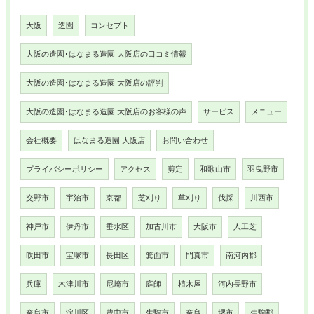
大阪
造園
コンセプト
大阪の造園･はなまる造園 大阪店の口コミ情報
大阪の造園･はなまる造園 大阪店の評判
大阪の造園･はなまる造園 大阪店のお客様の声
サービス
メニュー
会社概要
はなまる造園 大阪店
お問い合わせ
プライバシーポリシー
アクセス
剪定
和歌山市
羽曳野市
交野市
宇治市
京都
芝刈り
草刈り
伐採
川西市
神戸市
伊丹市
垂水区
加古川市
大阪市
人工芝
吹田市
宝塚市
長田区
箕面市
門真市
南河内郡
兵庫
木津川市
尼崎市
庭師
植木屋
河内長野市
奈良市
淀川区
豊中市
生駒市
奈良
堺市
生駒郡