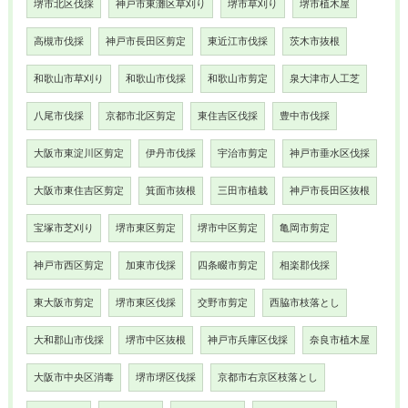
堺市北区伐採
神戸市東灘区草刈り
堺市草刈り
堺市植木屋
高槻市伐採
神戸市長田区剪定
東近江市伐採
茨木市抜根
和歌山市草刈り
和歌山市伐採
和歌山市剪定
泉大津市人工芝
八尾市伐採
京都市北区剪定
東住吉区伐採
豊中市伐採
大阪市東淀川区剪定
伊丹市伐採
宇治市剪定
神戸市垂水区伐採
大阪市東住吉区剪定
箕面市抜根
三田市植栽
神戸市長田区抜根
宝塚市芝刈り
堺市東区剪定
堺市中区剪定
亀岡市剪定
神戸市西区剪定
加東市伐採
四条畷市剪定
相楽郡伐採
東大阪市剪定
堺市東区伐採
交野市剪定
西脇市枝落とし
大和郡山市伐採
堺市中区抜根
神戸市兵庫区伐採
奈良市植木屋
大阪市中央区消毒
堺市堺区伐採
京都市右京区枝落とし