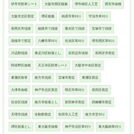
伊丹市防草シート
大阪市西区植栽
堺市南区人工芝
西宮市抜根
大阪市北区剪定
堺区植栽
柏原市草刈り
宇治市草刈り
長岡京市伐採
姫路市で伐採
垂水区で伐採
宝塚市で伐採
高槻市で剪定
八幡市草刈り
住吉区草刈り
堺市西区草刈り
川辺郡伐採
東淀川区枝落とし
京田辺市伐採
長岡京市剪定
阿倍野区抜根
天王寺区防草シート
大阪市中央区剪定
東灘区除草
枚方市伐採
宝塚市剪定
東灘区剪定
大津市抜根
神戸市北区剪定
明石市草刈り
長田区剪定
住吉区伐採
枚方市枝落とし
富田林市剪定
四條畷市剪定
天理市伐採
生駒郡剪定
吹田市人工芝
枚方市芝刈り
堺区枝落とし
東大阪市抜根
神戸市北区草刈り
東大阪師草刈り