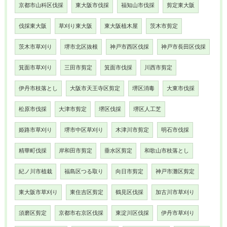
京都市山科区伐採
東大阪市伐採
福知山市伐採
剪定東大阪
伐採東大阪
草刈り東大阪
東大阪植木屋
茨木市剪定
茨木市草刈り
堺市北区抜根
神戸市西区伐採
神戸市長田区伐採
箕面市草刈り
三田市剪定
箕面市伐採
川西市剪定
伊丹市枝落とし
大阪市天王寺区剪定
堺区消毒
大東市伐採
松原市伐採
大津市剪定
堺区伐採
堺区人工芝
姫路市草刈り
堺市中区草刈り
木津川市剪定
明石市伐採
精華町伐採
岸和田市剪定
垂水区剪定
和歌山市枝落とし
紀ノ川市植栽
福島区つる取り
向日市剪定
神戸市灘区剪定
東大阪市草刈り
東住吉区剪定
鶴見区伐採
加古川市草刈り
須磨区剪定
京都市右京区伐採
東淀川区伐採
伊丹市草刈り