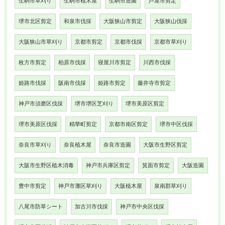
生駒市草刈り
生駒市植木屋
生駒市造園
芦屋市剪定
堺市北区剪定
和泉市伐採
大阪狭山市剪定
大阪狭山伐採
大阪狭山市草刈り
京都市剪定
京都市伐採
京都市草刈り
枚方市剪定
柏原市伐採
寝屋川市剪定
川西市伐採
姫路市伐採
阪南市伐採
姫路市剪定
藤井寺市剪定
神戸市須磨区伐採
堺市堺区芝刈り
堺市美原区剪定
堺市美原区伐採
精華町剪定
京都市南区剪定
堺市中区伐採
奈良市草刈り
奈良植木屋
奈良市造園
大阪市生野区剪定
大阪市生野区植木消毒
神戸市兵庫区剪定
箕面市剪定
大阪造園
豊中市剪定
神戸市灘区草刈り
大阪植木屋
泉南郡草刈り
八尾市防草シート
加古川市伐採
神戸市中央区伐採