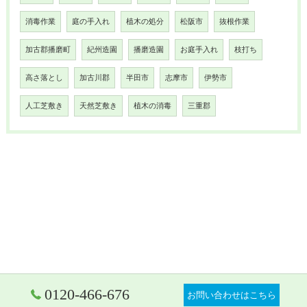
消毒作業
庭の手入れ
植木の処分
松阪市
抜根作業
加古郡播磨町
紀州造園
播磨造園
お庭手入れ
枝打ち
高さ落とし
加古川郡
半田市
志摩市
伊勢市
人工芝敷き
天然芝敷き
植木の消毒
三重郡
0120-466-676
お問い合わせはこちら