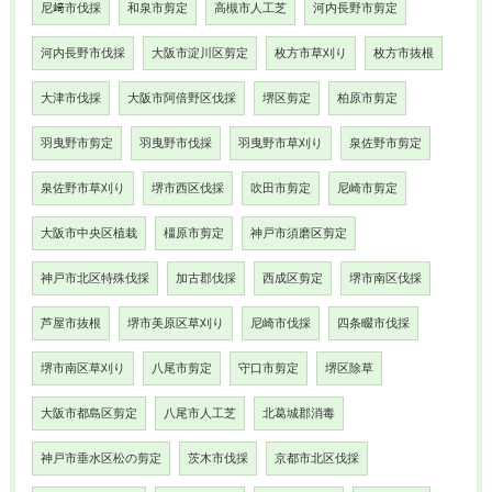
尼﨑市伐採
和泉市剪定
高槻市人工芝
河内長野市剪定
河内長野市伐採
大阪市淀川区剪定
枚方市草刈り
枚方市抜根
大津市伐採
大阪市阿倍野区伐採
堺区剪定
柏原市剪定
羽曳野市剪定
羽曳野市伐採
羽曳野市草刈り
泉佐野市剪定
泉佐野市草刈り
堺市西区伐採
吹田市剪定
尼崎市剪定
大阪市中央区植栽
橿原市剪定
神戸市須磨区剪定
神戸市北区特殊伐採
加古郡伐採
西成区剪定
堺市南区伐採
芦屋市抜根
堺市美原区草刈り
尼崎市伐採
四条畷市伐採
堺市南区草刈り
八尾市剪定
守口市剪定
堺区除草
大阪市都島区剪定
八尾市人工芝
北葛城郡消毒
神戸市垂水区松の剪定
茨木市伐採
京都市北区伐採