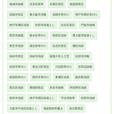
葛城市抜根
伏見区除草
兵庫区剪定
相楽郡剪定
高槻市剪定
東大阪市消毒
尼崎市草刈り
神戸市西区草刈り
神戸市灘区伐採
吹田市枝落とし
右京区剪定
門真市抜根
西宮市植栽
垂水区草刈り
長田区伐採
東大阪市枝落とし
香芝市伐採
蒲生郡草刈り
住吉区剪定
灘区伐採
高砂市剪定
高砂市伐採
寝屋川市人工芝
吹田市消毒
吹田市草刈り
東淀川区剪定
川辺郡草刈り
京田辺抜根
揖保郡草刈り
西宮市草刈り
東灘区伐採
船井郡伐採
西京区伐採
豊能郡剪定
奈良市抜根
阿倍野区伐採
桜井市伐採
神戸市西区枝落とし
宇治市除草
吹田市伐採
大阪市中央区枝落とし
相楽郡砂利敷き
加古郡剪定