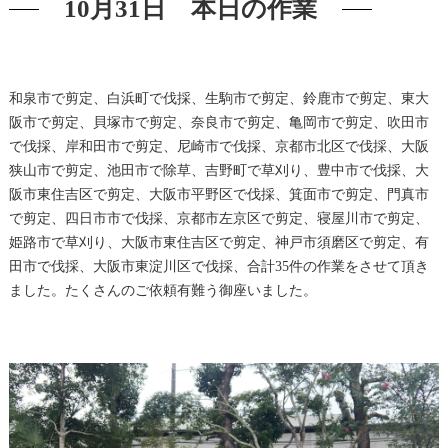
10月31日 本日の作業
和泉市で剪定、白浜町で伐採、生駒市で剪定、鈴鹿市で剪定、東大
阪市で剪定、貝塚市で剪定、奈良市で剪定、亀岡市で剪定、吹田市
で伐採、岸和田市で剪定、尼崎市で伐採、京都市北区で伐採、大阪
狭山市で剪定、池田市で除草、吉野町で草刈り、豊中市で伐採、大
阪市東住吉区で剪定、大阪市平野区で伐採、箕面市で剪定、門真市
で剪定、四日市市で伐採、京都市左京区で剪定、寝屋川市で剪定、
姫路市で草刈り、大阪市東住吉区で剪定、神戸市須磨区で剪定、有
田市で伐採、大阪市東淀川区で伐採、合計35件の作業をさせて頂き
ました。たくさんのご依頼有難う御座いました。