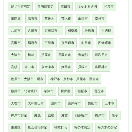
紀ノ川市剪定
泉南郡剪定
三田市
はなまる造園
和泉市
泉南郡
高石市
草抜き
茨木市
亀岡市
南丹市
八尾市
八幡市
京田辺市」
相楽郡
松原市
川辺郡
高槻市
橿原市
宇陀市
京田辺市
向日市
四條畷市
大津市
植栽
芦屋市
長岡京市
豊能郡
岸和田市
高砂
守口市
泉大津市
姫路市
貝塚市
富田林市
松原市 大阪市 堺市
神戸市 京都市 芦屋市 西宮市
桜井市 北葛城郡
草津市
揖保郡
柏原市
香芝市
天理市
大和郡山市
池田市
藤井寺市
狭山市
三木市
神戸市剪定
庭鹿
庭福
庭吉
四条畷市
摂津市
除草
東灘区
集合住宅剪定
桜枝打ち
梅の木剪定
松の木の剪定