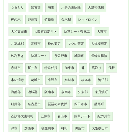
つるとり
加古郡
消毒
ハチの巣駆除
大規模伐採
樫の木
野州市
竹伐採
金木犀
レッドロビン
大和高田市
大阪市西淀川区
防草シート敷施工
大東市
北葛城郡
高砂市
松の剪定
マツの剪定
大規模剪定
砂利敷き
防草シート
泉佐野市
城陽市
雀蜂巣駆除
赤穂市
桜井市
特殊伐採
加東市
棘
蔦取り
伐根
木の消毒
葛城市
小野市
姫城市
橋本市
河辺郡
海部郡
磯城郡
阪南市
泉南市
知多郡
京丹波町
船井郡
名古屋市
琵琶の木伐採
四日市市
播磨町
乙訓郡大山崎町
五條市
岩出市
除草シート
紀の川市
津市
加西市
寝屋川市
岬町
御所市
大阪狭山市