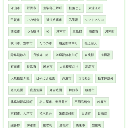
守山市
野洲市
生駒郡三郷町
枝落とし
東近江市
甲賀市
ごみ処分
近江八幡市
乙訓郡
シマトネリコ
西脇市
つる取り
松
湖南市
三島郡
海南市
河南町
吹田市、豊中市
たつの市
相楽郡精華町
植え替え
除草剤散布
丹波篠山市
河辺郡猪名川町
泉北郡
有田郡
有田市
長浜市
米原市
大規模草刈り
高島市
大規模空き地
はやぶさ造園
丹波市
ゴミ処分
植木鉢処分
庭丸造園
庭鹿造園
庭吉造園
舞鶴市
綾部市
北葛城郡広陵町
名古屋市、春日井市
不用品処分
鈴鹿市
京都市、大津市
植木処分
泉南郡岬町
田辺市
日高郡
綴喜郡
伊都郡
能勢町
彦根市
栗東市
豊能町