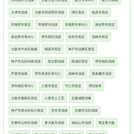
河内長野市伐採
大阪市淀川区剪定
枚方市草刈り
枚方市抜根
大津市伐採
大阪市阿倍野区伐採
堺区剪定
柏原市剪定
羽曳野市剪定
羽曳野市伐採
羽曳野市草刈り
泉佐野市剪定
泉佐野市草刈り
堺市西区伐採
吹田市剪定
尼崎市剪定
大阪市中央区植栽
橿原市剪定
神戸市須磨区剪定
神戸市北区特殊伐採
加古郡伐採
西成区剪定
堺市南区伐採
芦屋市抜根
堺市美原区草刈り
尼崎市伐採
四条畷市伐採
堺市南区草刈り
八尾市剪定
守口市剪定
堺区除草
大阪市都島区剪定
八尾市人工芝
北葛城郡消毒
神戸市垂水区松の剪定
茨木市伐採
京都市北区伐採
京都市山科区伐採
東大阪市伐採
福知山市伐採
剪定東大阪