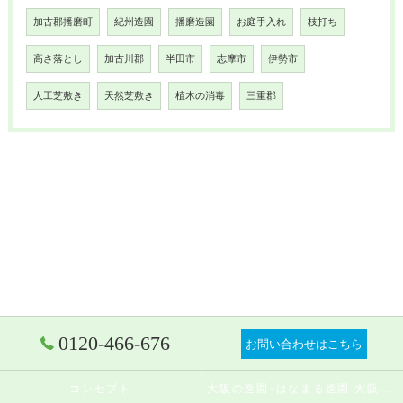
加古郡播磨町
紀州造園
播磨造園
お庭手入れ
枝打ち
高さ落とし
加古川郡
半田市
志摩市
伊勢市
人工芝敷き
天然芝敷き
植木の消毒
三重郡
0120-466-676
お問い合わせはこちら
コンセプト
大阪の造園･はなまる造園 大阪店の口コミ情報