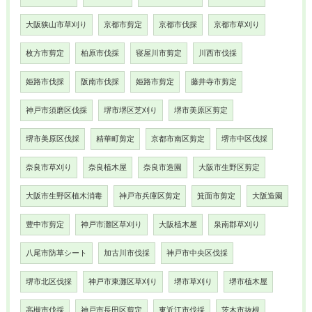
大阪狭山市草刈り
京都市剪定
京都市伐採
京都市草刈り
枚方市剪定
柏原市伐採
寝屋川市剪定
川西市伐採
姫路市伐採
阪南市伐採
姫路市剪定
藤井寺市剪定
神戸市須磨区伐採
堺市堺区芝刈り
堺市美原区剪定
堺市美原区伐採
精華町剪定
京都市南区剪定
堺市中区伐採
奈良市草刈り
奈良植木屋
奈良市造園
大阪市生野区剪定
大阪市生野区植木消毒
神戸市兵庫区剪定
箕面市剪定
大阪造園
豊中市剪定
神戸市灘区草刈り
大阪植木屋
泉南郡草刈り
八尾市防草シート
加古川市伐採
神戸市中央区伐採
堺市北区伐採
神戸市東灘区草刈り
堺市草刈り
堺市植木屋
高槻市伐採
神戸市長田区剪定
東近江市伐採
茨木市抜根