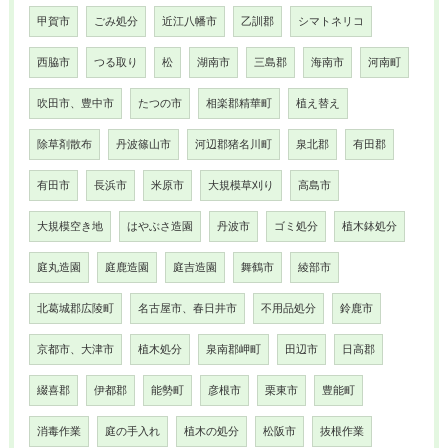
甲賀市
ごみ処分
近江八幡市
乙訓郡
シマトネリコ
西脇市
つる取り
松
湖南市
三島郡
海南市
河南町
吹田市、豊中市
たつの市
相楽郡精華町
植え替え
除草剤散布
丹波篠山市
河辺郡猪名川町
泉北郡
有田郡
有田市
長浜市
米原市
大規模草刈り
高島市
大規模空き地
はやぶさ造園
丹波市
ゴミ処分
植木鉢処分
庭丸造園
庭鹿造園
庭吉造園
舞鶴市
綾部市
北葛城郡広陵町
名古屋市、春日井市
不用品処分
鈴鹿市
京都市、大津市
植木処分
泉南郡岬町
田辺市
日高郡
綴喜郡
伊都郡
能勢町
彦根市
栗東市
豊能町
消毒作業
庭の手入れ
植木の処分
松阪市
抜根作業