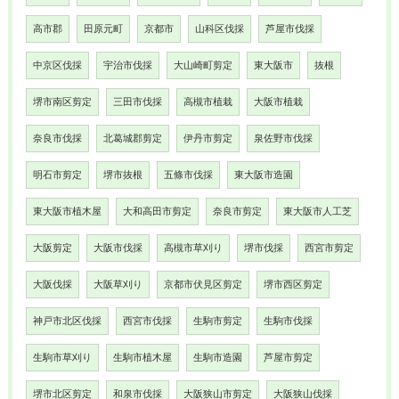
高市郡
田原元町
京都市
山科区伐採
芦屋市伐採
中京区伐採
宇治市伐採
大山崎町剪定
東大阪市
抜根
堺市南区剪定
三田市伐採
高槻市植栽
大阪市植栽
奈良市伐採
北葛城郡剪定
伊丹市剪定
泉佐野市伐採
明石市剪定
堺市抜根
五條市伐採
東大阪市造園
東大阪市植木屋
大和高田市剪定
奈良市剪定
東大阪市人工芝
大阪剪定
大阪市伐採
高槻市草刈り
堺市伐採
西宮市剪定
大阪伐採
大阪草刈り
京都市伏見区剪定
堺市西区剪定
神戸市北区伐採
西宮市伐採
生駒市剪定
生駒市伐採
生駒市草刈り
生駒市植木屋
生駒市造園
芦屋市剪定
堺市北区剪定
和泉市伐採
大阪狭山市剪定
大阪狭山伐採