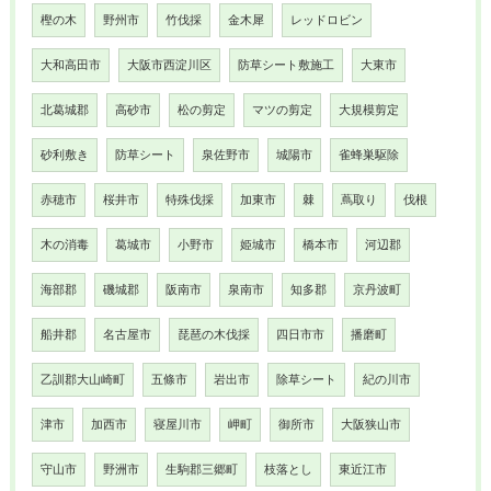
樫の木
野州市
竹伐採
金木犀
レッドロビン
大和高田市
大阪市西淀川区
防草シート敷施工
大東市
北葛城郡
高砂市
松の剪定
マツの剪定
大規模剪定
砂利敷き
防草シート
泉佐野市
城陽市
雀蜂巣駆除
赤穂市
桜井市
特殊伐採
加東市
棘
蔦取り
伐根
木の消毒
葛城市
小野市
姫城市
橋本市
河辺郡
海部郡
磯城郡
阪南市
泉南市
知多郡
京丹波町
船井郡
名古屋市
琵琶の木伐採
四日市市
播磨町
乙訓郡大山崎町
五條市
岩出市
除草シート
紀の川市
津市
加西市
寝屋川市
岬町
御所市
大阪狭山市
守山市
野洲市
生駒郡三郷町
枝落とし
東近江市