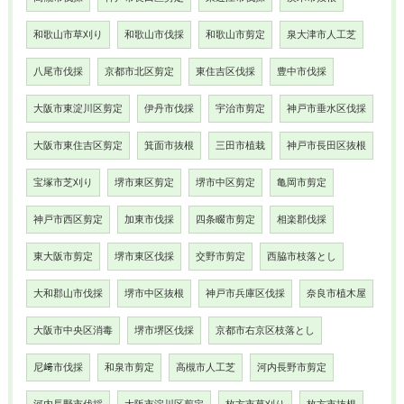
和歌山市草刈り
和歌山市伐採
和歌山市剪定
泉大津市人工芝
八尾市伐採
京都市北区剪定
東住吉区伐採
豊中市伐採
大阪市東淀川区剪定
伊丹市伐採
宇治市剪定
神戸市垂水区伐採
大阪市東住吉区剪定
箕面市抜根
三田市植栽
神戸市長田区抜根
宝塚市芝刈り
堺市東区剪定
堺市中区剪定
亀岡市剪定
神戸市西区剪定
加東市伐採
四条畷市剪定
相楽郡伐採
東大阪市剪定
堺市東区伐採
交野市剪定
西脇市枝落とし
大和郡山市伐採
堺市中区抜根
神戸市兵庫区伐採
奈良市植木屋
大阪市中央区消毒
堺市堺区伐採
京都市右京区枝落とし
尼﨑市伐採
和泉市剪定
高槻市人工芝
河内長野市剪定