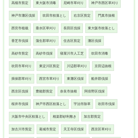
高槻市剪定
東大阪市消毒
尼崎市草刈り
神戸市西区草刈り
神戸市灘区伐採
吹田市枝落とし
右京区剪定
門真市抜根
西宮市植栽
垂水区草刈り
長田区伐採
東大阪市枝落とし
香芝市伐採
蒲生郡草刈り
住吉区剪定
灘区伐採
高砂市剪定
高砂市伐採
寝屋川市人工芝
吹田市消毒
吹田市草刈り
東淀川区剪定
川辺郡草刈り
京田辺抜根
揖保郡草刈り
西宮市草刈り
東灘区伐採
船井郡伐採
西京区伐採
豊能郡剪定
奈良市抜根
阿倍野区伐採
桜井市伐採
神戸市西区枝落とし
宇治市除草
吹田市伐採
大阪市中央区枝落とし
相楽郡砂利敷き
加古郡剪定
加古川市剪定
葛城市剪定
天王寺区伐採
西京区草刈り