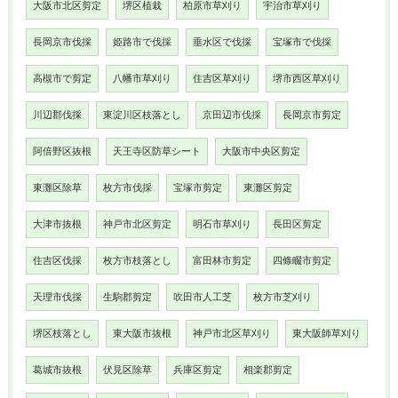
大阪市北区剪定
堺区植栽
柏原市草刈り
宇治市草刈り
長岡京市伐採
姫路市で伐採
垂水区で伐採
宝塚市で伐採
高槻市で剪定
八幡市草刈り
住吉区草刈り
堺市西区草刈り
川辺郡伐採
東淀川区枝落とし
京田辺市伐採
長岡京市剪定
阿倍野区抜根
天王寺区防草シート
大阪市中央区剪定
東灘区除草
枚方市伐採
宝塚市剪定
東灘区剪定
大津市抜根
神戸市北区剪定
明石市草刈り
長田区剪定
住吉区伐採
枚方市枝落とし
富田林市剪定
四條畷市剪定
天理市伐採
生駒郡剪定
吹田市人工芝
枚方市芝刈り
堺区枝落とし
東大阪市抜根
神戸市北区草刈り
東大阪師草刈り
葛城市抜根
伏見区除草
兵庫区剪定
相楽郡剪定