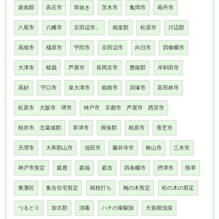
泉南郡
高石市
草抜き
茨木市
亀岡市
南丹市
八尾市
八幡市
京田辺市」
相楽郡
松原市
川辺郡
高槻市
橿原市
宇陀市
京田辺市
向日市
四條畷市
大津市
植栽
芦屋市
長岡京市
豊能郡
岸和田市
高砂
守口市
泉大津市
姫路市
貝塚市
富田林市
松原市 大阪市 堺市
神戸市 京都市 芦屋市 西宮市
桜井市 北葛城郡
草津市
揖保郡
柏原市
香芝市
天理市
大和郡山市
池田市
藤井寺市
狭山市
三木市
神戸市剪定
庭鹿
庭福
庭吉
四条畷市
摂津市
除草
東灘区
集合住宅剪定
桜枝打ち
梅の木剪定
松の木の剪定
つるとり
加古郡
消毒
ハチの巣駆除
大規模伐採