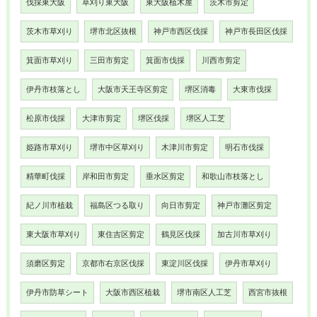
伐採東大阪
草刈り東大阪
東大阪植木屋
茨木市剪定
茨木市草刈り
堺市北区抜根
神戸市西区伐採
神戸市長田区伐採
箕面市草刈り
三田市剪定
箕面市伐採
川西市剪定
伊丹市枝落とし
大阪市天王寺区剪定
堺区消毒
大東市伐採
松原市伐採
大津市剪定
堺区伐採
堺区人工芝
姫路市草刈り
堺市中区草刈り
木津川市剪定
明石市伐採
精華町伐採
岸和田市剪定
垂水区剪定
和歌山市枝落とし
紀ノ川市植栽
福島区つる取り
向日市剪定
神戸市灘区剪定
東大阪市草刈り
東住吉区剪定
鶴見区伐採
加古川市草刈り
須磨区剪定
京都市右京区伐採
東淀川区伐採
伊丹市草刈り
伊丹市防草シート
大阪市西区植栽
堺市南区人工芝
西宮市抜根