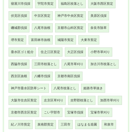
寝屋川市伐採
宇陀市剪定
福島区枝落とし
大阪市西区剪定
伏見区伐採
中京区剪定
神戸市中央区剪定
美原区伐採
磯城郡伐採
八尾市抜根
京都市山科区剪定
奈良市除草
堺市剪定
富田林市抜根
城陽市剪定
大東市剪定
垂水区ゴミ処分
住之江区剪定
大正区伐採
小野市草刈り
西脇市伐採
三田市枝落とし
八尾市草刈り
加古川市枝落とし
西京区抜根
八幡市伐採
京都市南区伐採
神戸市垂水区防草シート
八尾市枝落とし
姫路市草抜き
大阪市住吉区剪定
左京区草刈り
吉野郡枝落とし
加西市草刈り
京都市西京区剪定
こい宇部市
宝塚市伐採
宝塚市草刈り
紀ノ川市剪定
泉南郡剪定
三田市
はなまる造園
和泉市