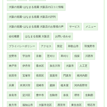
大阪の造園･はなまる造園 大阪店の口コミ情報
大阪の造園･はなまる造園 大阪店の評判
大阪の造園･はなまる造園 大阪店のお客様の声
サービス
メニュー
会社概要
はなまる造園 大阪店
お問い合わせ
プライバシーポリシー
アクセス
剪定
和歌山市
羽曳野市
交野市
宇治市
京都
芝刈り
草刈り
伐採
川西市
神戸市
伊丹市
垂水区
加古川市
大阪市
人工芝
吹田市
宝塚市
長田区
箕面市
門真市
南河内郡
兵庫
木津川市
尼崎市
庭師
植木屋
河内長野市
奈良市
淀川区
豊中市
生駒市
奈良
堺市
生駒郡
枚方市
福知山市
大阪市北区
西宮市
東住吉区
明石市