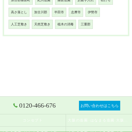
加古郡播磨町
紀州造園
播磨造園
お庭手入れ
枝打ち
高さ落とし
加古川郡
半田市
志摩市
伊勢市
人工芝敷き
天然芝敷き
植木の消毒
三重郡
0120-466-676
お問い合わせはこちら
コンセプト
大阪の造園･はなまる造園 大阪店の口コミ情報