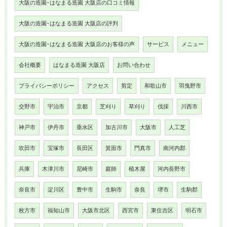
大阪の造園･はなまる造園 大阪店の口コミ情報
大阪の造園･はなまる造園 大阪店の評判
大阪の造園･はなまる造園 大阪店のお客様の声
サービス
メニュー
会社概要
はなまる造園 大阪店
お問い合わせ
プライバシーポリシー
アクセス
剪定
和歌山市
羽曳野市
交野市
宇治市
京都
芝刈り
草刈り
伐採
川西市
神戸市
伊丹市
垂水区
加古川市
大阪市
人工芝
吹田市
宝塚市
長田区
箕面市
門真市
南河内郡
兵庫
木津川市
尼崎市
庭師
植木屋
河内長野市
奈良市
淀川区
豊中市
生駒市
奈良
堺市
生駒郡
枚方市
福知山市
大阪市北区
西宮市
東住吉区
明石市