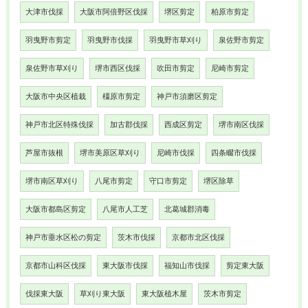
大津市伐採
大阪市阿倍野区伐採
堺区剪定
柏原市剪定
羽曳野市剪定
羽曳野市伐採
羽曳野市草刈り
泉佐野市剪定
泉佐野市草刈り
堺市西区伐採
吹田市剪定
尼崎市剪定
大阪市中央区植栽
橿原市剪定
神戸市須磨区剪定
神戸市北区特殊伐採
加古郡伐採
西成区剪定
堺市南区伐採
芦屋市抜根
堺市美原区草刈り
尼崎市伐採
四条畷市伐採
堺市南区草刈り
八尾市剪定
守口市剪定
堺区除草
大阪市都島区剪定
八尾市人工芝
北葛城郡消毒
神戸市垂水区松の剪定
茨木市伐採
京都市北区伐採
京都市山科区伐採
東大阪市伐採
福知山市伐採
剪定東大阪
伐採東大阪
草刈り東大阪
東大阪植木屋
茨木市剪定