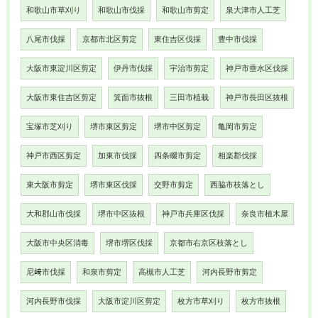
和歌山市草刈り
和歌山市伐採
和歌山市剪定
泉大津市人工芝
八尾市伐採
京都市北区剪定
東住吉区伐採
豊中市伐採
大阪市東淀川区剪定
伊丹市伐採
宇治市剪定
神戸市垂水区伐採
大阪市東住吉区剪定
箕面市抜根
三田市植栽
神戸市長田区抜根
宝塚市芝刈り
堺市東区剪定
堺市中区剪定
亀岡市剪定
神戸市西区剪定
加東市伐採
四条畷市剪定
相楽郡伐採
東大阪市剪定
堺市東区伐採
交野市剪定
西脇市枝落とし
大和郡山市伐採
堺市中区抜根
神戸市兵庫区伐採
奈良市植木屋
大阪市中央区消毒
堺市堺区伐採
京都市右京区枝落とし
尼﨑市伐採
和泉市剪定
高槻市人工芝
河内長野市剪定
河内長野市伐採
大阪市淀川区剪定
枚方市草刈り
枚方市抜根