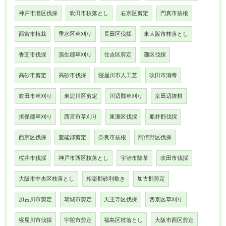
神戸市灘区伐採
吹田市枝落とし
右京区剪定
門真市抜根
西宮市植栽
垂水区草刈り
長田区伐採
東大阪市枝落とし
香芝市伐採
蒲生郡草刈り
住吉区剪定
灘区伐採
高砂市剪定
高砂市伐採
寝屋川市人工芝
吹田市消毒
吹田市草刈り
東淀川区剪定
川辺郡草刈り
京田辺抜根
揖保郡草刈り
西宮市草刈り
東灘区伐採
船井郡伐採
西京区伐採
豊能郡剪定
奈良市抜根
阿倍野区伐採
桜井市伐採
神戸市西区枝落とし
宇治市除草
吹田市伐採
大阪市中央区枝落とし
相楽郡砂利敷き
加古郡剪定
加古川市剪定
葛城市剪定
天王寺区伐採
西京区草刈り
寝屋川市伐採
宇陀市剪定
福島区枝落とし
大阪市西区剪定