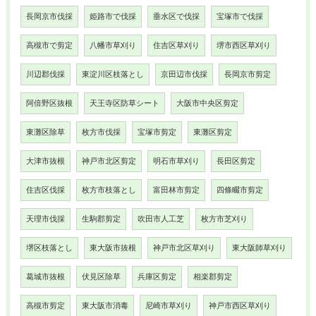
長岡京市伐採
姫路市で伐採
垂水区で伐採
宝塚市で伐採
高槻市で剪定
八幡市草刈り
住吉区草刈り
堺市西区草刈り
川辺郡伐採
東淀川区枝落とし
京田辺市伐採
長岡京市剪定
阿倍野区抜根
天王寺区防草シート
大阪市中央区剪定
東灘区除草
枚方市伐採
宝塚市剪定
東灘区剪定
大津市抜根
神戸市北区剪定
明石市草刈り
長田区剪定
住吉区伐採
枚方市枝落とし
富田林市剪定
四條畷市剪定
天理市伐採
生駒郡剪定
吹田市人工芝
枚方市芝刈り
堺区枝落とし
東大阪市抜根
神戸市北区草刈り
東大阪師草刈り
葛城市抜根
伏見区除草
兵庫区剪定
相楽郡剪定
高槻市剪定
東大阪市消毒
尼崎市草刈り
神戸市西区草刈り