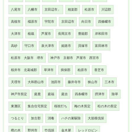
八尾市
八幡市
京田辺市」
相楽郡
松原市
川辺郡
高槻市
橿原市
宇陀市
京田辺市
向日市
四條畷市
大津市
植栽
芦屋市
長岡京市
豊能郡
岸和田市
高砂
守口市
泉大津市
姫路市
貝塚市
富田林市
松原市 大阪市 堺市
神戸市 京都市 芦屋市 西宮市
桜井市 北葛城郡
草津市
揖保郡
柏原市
香芝市
天理市
大和郡山市
池田市
藤井寺市
狭山市
三木市
神戸市剪定
庭鹿
庭福
庭吉
四条畷市
摂津市
除草
東灘区
集合住宅剪定
桜枝打ち
梅の木剪定
松の木の剪定
つるとり
加古郡
消毒
ハチの巣駆除
大規模伐採
樫の木
野州市
竹伐採
金木犀
レッドロビン