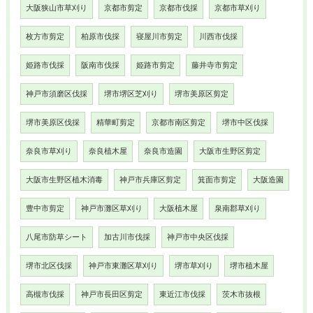
大阪狭山市草刈り
京都市剪定
京都市伐採
京都市草刈り
枚方市剪定
柏原市伐採
寝屋川市剪定
川西市伐採
姫路市伐採
阪南市伐採
姫路市剪定
藤井寺市剪定
神戸市須磨区伐採
堺市堺区芝刈り
堺市美原区剪定
堺市美原区伐採
精華町剪定
京都市南区剪定
堺市中区伐採
奈良市草刈り
奈良植木屋
奈良市造園
大阪市生野区剪定
大阪市生野区植木消毒
神戸市兵庫区剪定
箕面市剪定
大阪造園
豊中市剪定
神戸市灘区草刈り
大阪植木屋
泉南郡草刈り
八尾市防草シート
加古川市伐採
神戸市中央区伐採
堺市北区伐採
神戸市東灘区草刈り
堺市草刈り
堺市植木屋
高槻市伐採
神戸市長田区剪定
東近江市伐採
茨木市抜根