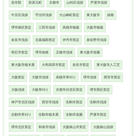
高市郡
田原元町
京都市
山科区伐採
芦屋市伐採
中京区伐採
宇治市伐採
大山崎町剪定
東大阪市
抜根
堺市南区剪定
三田市伐採
高槻市植栽
大阪市植栽
奈良市伐採
北葛城郡剪定
伊丹市剪定
泉佐野市伐採
明石市剪定
堺市抜根
五條市伐採
東大阪市造園
東大阪市植木屋
大和高田市剪定
奈良市剪定
東大阪市人工芝
大阪剪定
大阪市伐採
高槻市草刈り
堺市伐採
西宮市剪定
大阪伐採
大阪草刈り
京都市伏見区剪定
堺市西区剪定
神戸市北区伐採
西宮市伐採
生駒市剪定
生駒市伐採
生駒市草刈り
生駒市植木屋
生駒市造園
芦屋市剪定
堺市北区剪定
和泉市伐採
大阪狭山市剪定
大阪狭山伐採