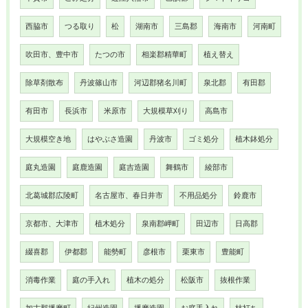
西脇市
つる取り
松
湖南市
三島郡
海南市
河南町
吹田市、豊中市
たつの市
相楽郡精華町
植え替え
除草剤散布
丹波篠山市
河辺郡猪名川町
泉北郡
有田郡
有田市
長浜市
米原市
大規模草刈り
高島市
大規模空き地
はやぶさ造園
丹波市
ゴミ処分
植木鉢処分
庭丸造園
庭鹿造園
庭吉造園
舞鶴市
綾部市
北葛城郡広陵町
名古屋市、春日井市
不用品処分
鈴鹿市
京都市、大津市
植木処分
泉南郡岬町
田辺市
日高郡
綴喜郡
伊都郡
能勢町
彦根市
栗東市
豊能町
消毒作業
庭の手入れ
植木の処分
松阪市
抜根作業