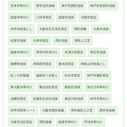
茨木市草刈り
堺市北区抜根
神戸市西区伐採
神戸市長田区伐採
箕面市草刈り
三田市剪定
箕面市伐採
川西市剪定
伊丹市枝落とし
大阪市天王寺区剪定
堺区消毒
大東市伐採
松原市伐採
大津市剪定
堺区伐採
堺区人工芝
姫路市草刈り
堺市中区草刈り
木津川市剪定
明石市伐採
精華町伐採
岸和田市剪定
垂水区剪定
和歌山市枝落とし
紀ノ川市植栽
福島区つる取り
向日市剪定
神戸市灘区剪定
東大阪市草刈り
東住吉区剪定
鶴見区伐採
加古川市草刈り
須磨区剪定
京都市右京区伐採
東淀川区伐採
伊丹市草刈り
伊丹市防草シート
大阪市西区植栽
堺市南区人工芝
西宮市抜根
大阪市北区剪定
堺区植栽
柏原市草刈り
宇治市草刈り