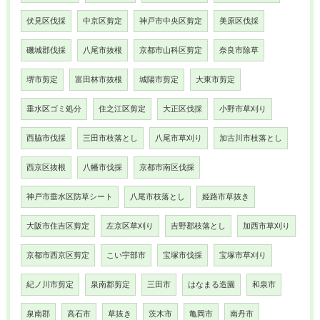
伏見区伐採
中京区剪定
神戸市中央区剪定
美原区伐採
磯城郡伐採
八尾市抜根
京都市山科区剪定
奈良市除草
堺市剪定
富田林市抜根
城陽市剪定
大東市剪定
垂水区ゴミ処分
住之江区剪定
大正区伐採
小野市草刈り
西脇市伐採
三田市枝落とし
八尾市草刈り
加古川市枝落とし
西京区抜根
八幡市伐採
京都市南区伐採
神戸市垂水区防草シート
八尾市枝落とし
姫路市草抜き
大阪市住吉区剪定
左京区草刈り
吉野郡枝落とし
加西市草刈り
京都市西京区剪定
こい宇部市
宝塚市伐採
宝塚市草刈り
紀ノ川市剪定
泉南郡剪定
三田市
はなまる造園
和泉市
泉南郡
高石市
草抜き
茨木市
亀岡市
南丹市