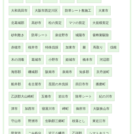
大和高田市
大阪市西淀川区
防草シート敷施工
大東市
北葛城郡
高砂市
松の剪定
マツの剪定
大規模剪定
砂利敷き
防草シート
泉佐野市
城陽市
雀蜂巣駆除
赤穂市
桜井市
特殊伐採
加東市
棘
蔦取り
伐根
木の消毒
葛城市
小野市
姫城市
橋本市
河辺郡
海部郡
磯城郡
阪南市
泉南市
知多郡
京丹波町
船井郡
名古屋市
琵琶の木伐採
四日市市
播磨町
乙訓郡大山崎町
五條市
岩出市
除草シート
紀の川市
津市
加西市
寝屋川市
岬町
御所市
大阪狭山市
守山市
野洲市
生駒郡三郷町
枝落とし
東近江市
甲賀市
ごみ処分
近江八幡市
乙訓郡
シマトネリコ