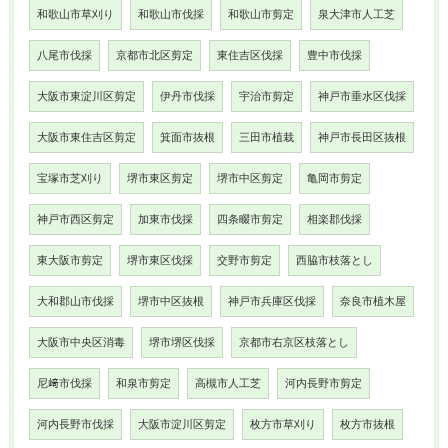
和歌山市草刈り
和歌山市伐採
和歌山市剪定
泉大津市人工芝
八尾市伐採
京都市北区剪定
東住吉区伐採
豊中市伐採
大阪市東淀川区剪定
伊丹市伐採
宇治市剪定
神戸市垂水区伐採
大阪市東住吉区剪定
箕面市抜根
三田市植栽
神戸市長田区抜根
宝塚市芝刈り
堺市東区剪定
堺市中区剪定
亀岡市剪定
神戸市西区剪定
加東市伐採
四条畷市剪定
相楽郡伐採
東大阪市剪定
堺市東区伐採
交野市剪定
西脇市枝落とし
大和郡山市伐採
堺市中区抜根
神戸市兵庫区伐採
奈良市植木屋
大阪市中央区消毒
堺市堺区伐採
京都市右京区枝落とし
尼﨑市伐採
和泉市剪定
高槻市人工芝
河内長野市剪定
河内長野市伐採
大阪市淀川区剪定
枚方市草刈り
枚方市抜根