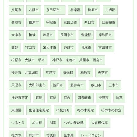
八尾市
八幡市
京田辺市」
相楽郡
松原市
川辺郡
高槻市
橿原市
宇陀市
京田辺市
向日市
四條畷市
大津市
植栽
芦屋市
長岡京市
豊能郡
岸和田市
高砂
守口市
泉大津市
姫路市
貝塚市
富田林市
松原市 大阪市 堺市
神戸市 京都市 芦屋市 西宮市
桜井市 北葛城郡
草津市
揖保郡
柏原市
香芝市
天理市
大和郡山市
池田市
藤井寺市
狭山市
三木市
神戸市剪定
庭鹿
庭福
庭吉
四条畷市
摂津市
除草
東灘区
集合住宅剪定
桜枝打ち
梅の木剪定
松の木の剪定
つるとり
加古郡
消毒
ハチの巣駆除
大規模伐採
樫の木
野州市
竹伐採
金木犀
レッドロビン