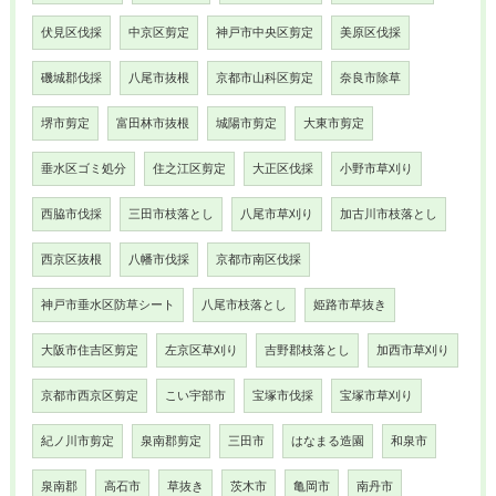
伏見区伐採
中京区剪定
神戸市中央区剪定
美原区伐採
磯城郡伐採
八尾市抜根
京都市山科区剪定
奈良市除草
堺市剪定
富田林市抜根
城陽市剪定
大東市剪定
垂水区ゴミ処分
住之江区剪定
大正区伐採
小野市草刈り
西脇市伐採
三田市枝落とし
八尾市草刈り
加古川市枝落とし
西京区抜根
八幡市伐採
京都市南区伐採
神戸市垂水区防草シート
八尾市枝落とし
姫路市草抜き
大阪市住吉区剪定
左京区草刈り
吉野郡枝落とし
加西市草刈り
京都市西京区剪定
こい宇部市
宝塚市伐採
宝塚市草刈り
紀ノ川市剪定
泉南郡剪定
三田市
はなまる造園
和泉市
泉南郡
高石市
草抜き
茨木市
亀岡市
南丹市