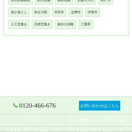
加古郡播磨町
紀州造園
播磨造園
お庭手入れ
枝打ち
高さ落とし
加古川郡
半田市
志摩市
伊勢市
人工芝敷き
天然芝敷き
植木の消毒
三重郡
0120-466-676
お問い合わせはこちら
コンセプト
大阪の造園･はなまる造園 大阪店の口コミ情報