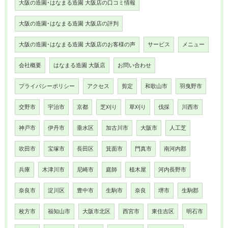
大阪の造園･はなまる造園 大阪店の口コミ情報
大阪の造園･はなまる造園 大阪店の評判
大阪の造園･はなまる造園 大阪店のお客様の声
サービス
メニュー
会社概要
はなまる造園 大阪店
お問い合わせ
プライバシーポリシー
アクセス
剪定
和歌山市
羽曳野市
交野市
宇治市
京都
芝刈り
草刈り
伐採
川西市
神戸市
伊丹市
垂水区
加古川市
大阪市
人工芝
吹田市
宝塚市
長田区
箕面市
門真市
南河内郡
兵庫
木津川市
尼崎市
庭師
植木屋
河内長野市
奈良市
淀川区
豊中市
生駒市
奈良
堺市
生駒郡
枚方市
福知山市
大阪市北区
西宮市
東住吉区
明石市