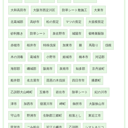
大和高田市
大阪市西淀川区
防草シート敷施工
大東市
北葛城郡
高砂市
松の剪定
マツの剪定
大規模剪定
砂利敷き
防草シート
泉佐野市
城陽市
雀蜂巣駆除
赤穂市
桜井市
特殊伐採
加東市
棘
蔦取り
伐根
木の消毒
葛城市
小野市
姫城市
橋本市
河辺郡
海部郡
磯城郡
阪南市
泉南市
知多郡
京丹波町
船井郡
名古屋市
琵琶の木伐採
四日市市
播磨町
乙訓郡大山崎町
五條市
岩出市
除草シート
紀の川市
津市
加西市
寝屋川市
岬町
御所市
大阪狭山市
守山市
野洲市
生駒郡三郷町
枝落とし
東近江市
甲賀市
ごみ処分
近江八幡市
乙訓郡
シマトネリコ