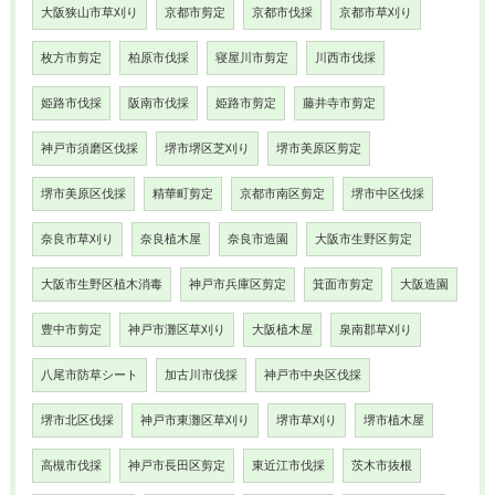
大阪狭山市草刈り
京都市剪定
京都市伐採
京都市草刈り
枚方市剪定
柏原市伐採
寝屋川市剪定
川西市伐採
姫路市伐採
阪南市伐採
姫路市剪定
藤井寺市剪定
神戸市須磨区伐採
堺市堺区芝刈り
堺市美原区剪定
堺市美原区伐採
精華町剪定
京都市南区剪定
堺市中区伐採
奈良市草刈り
奈良植木屋
奈良市造園
大阪市生野区剪定
大阪市生野区植木消毒
神戸市兵庫区剪定
箕面市剪定
大阪造園
豊中市剪定
神戸市灘区草刈り
大阪植木屋
泉南郡草刈り
八尾市防草シート
加古川市伐採
神戸市中央区伐採
堺市北区伐採
神戸市東灘区草刈り
堺市草刈り
堺市植木屋
高槻市伐採
神戸市長田区剪定
東近江市伐採
茨木市抜根