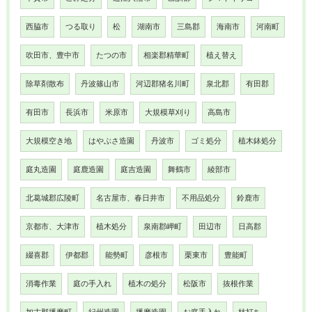
西脇市
つる取り
松
湖南市
三島郡
海南市
河南町
吹田市、豊中市
たつの市
相楽郡精華町
植え替え
除草剤散布
丹波篠山市
河辺郡猪名川町
泉北郡
有田郡
有田市
長浜市
米原市
大規模草刈り
高島市
大規模空き地
はやぶさ造園
丹波市
ゴミ処分
植木鉢処分
庭丸造園
庭鹿造園
庭吉造園
舞鶴市
綾部市
北葛城郡広陵町
名古屋市、春日井市
不用品処分
鈴鹿市
京都市、大津市
植木処分
泉南郡岬町
田辺市
日高郡
綴喜郡
伊都郡
能勢町
彦根市
栗東市
豊能町
消毒作業
庭の手入れ
植木の処分
松阪市
抜根作業