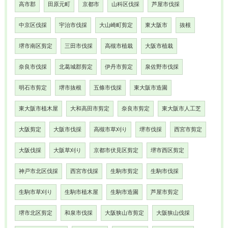
高市郡
田原元町
京都市
山科区伐採
芦屋市伐採
中京区伐採
宇治市伐採
大山崎町剪定
東大阪市
抜根
堺市南区剪定
三田市伐採
高槻市植栽
大阪市植栽
奈良市伐採
北葛城郡剪定
伊丹市剪定
泉佐野市伐採
明石市剪定
堺市抜根
五條市伐採
東大阪市造園
東大阪市植木屋
大和高田市剪定
奈良市剪定
東大阪市人工芝
大阪剪定
大阪市伐採
高槻市草刈り
堺市伐採
西宮市剪定
大阪伐採
大阪草刈り
京都市伏見区剪定
堺市西区剪定
神戸市北区伐採
西宮市伐採
生駒市剪定
生駒市伐採
生駒市草刈り
生駒市植木屋
生駒市造園
芦屋市剪定
堺市北区剪定
和泉市伐採
大阪狭山市剪定
大阪狭山伐採