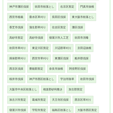
神戸市灘区伐採
吹田市枝落とし
右京区剪定
門真市抜根
西宮市植栽
垂水区草刈り
長田区伐採
東大阪市枝落とし
香芝市伐採
蒲生郡草刈り
住吉区剪定
灘区伐採
高砂市剪定
高砂市伐採
寝屋川市人工芝
吹田市消毒
吹田市草刈り
東淀川区剪定
川辺郡草刈り
京田辺抜根
揖保郡草刈り
西宮市草刈り
東灘区伐採
船井郡伐採
西京区伐採
豊能郡剪定
奈良市抜根
阿倍野区伐採
桜井市伐採
神戸市西区枝落とし
宇治市除草
吹田市伐採
大阪市中央区枝落とし
相楽郡砂利敷き
加古郡剪定
加古川市剪定
葛城市剪定
天王寺区伐採
西京区草刈り
寝屋川市伐採
宇陀市剪定
福島区枝落とし
大阪市西区剪定