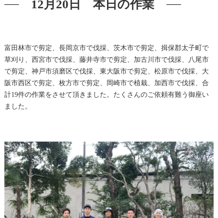
12月20日 本日の作業
富田林市で剪定、長岡京市で伐採、茨木市で剪定、揖保郡太子町で
草刈り、西宮市で伐採、藤井寺市で剪定、加古川市で伐採、八尾市
で剪定、神戸市須磨区で伐採、東大阪市で剪定、松原市で伐採、大
阪市西区で剪定、枚方市で剪定、岡崎市で植栽、加西市で伐採、合
計19件の作業をさせて頂きました。たくさんのご依頼有難う御座い
ました。