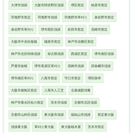
大津市伐採
大阪市阿倍野区伐採
堺区剪定
柏原市剪定
羽曳野市剪定
羽曳野市伐採
羽曳野市草刈り
泉佐野市剪定
泉佐野市草刈り
堺市西区伐採
吹田市剪定
尼崎市剪定
大阪市中央区植栽
橿原市剪定
神戸市須磨区剪定
神戸市北区特殊伐採
加古郡伐採
西成区剪定
堺市南区伐採
芦屋市抜根
堺市美原区草刈り
尼崎市伐採
四条畷市伐採
堺市南区草刈り
八尾市剪定
守口市剪定
堺区除草
大阪市都島区剪定
八尾市人工芝
北葛城郡消毒
神戸市垂水区松の剪定
茨木市伐採
京都市北区伐採
京都市山科区伐採
東大阪市伐採
福知山市伐採
剪定東大阪
伐採東大阪
草刈り東大阪
東大阪植木屋
茨木市剪定