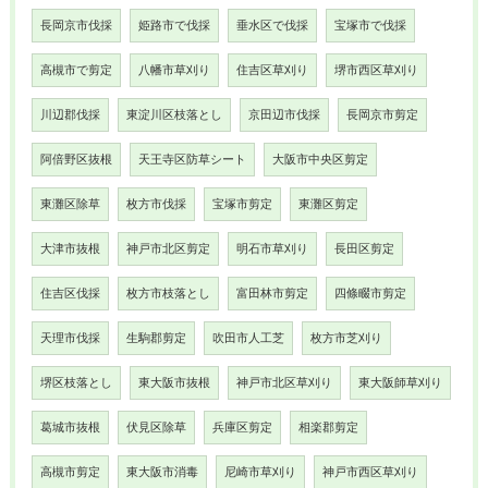
長岡京市伐採
姫路市で伐採
垂水区で伐採
宝塚市で伐採
高槻市で剪定
八幡市草刈り
住吉区草刈り
堺市西区草刈り
川辺郡伐採
東淀川区枝落とし
京田辺市伐採
長岡京市剪定
阿倍野区抜根
天王寺区防草シート
大阪市中央区剪定
東灘区除草
枚方市伐採
宝塚市剪定
東灘区剪定
大津市抜根
神戸市北区剪定
明石市草刈り
長田区剪定
住吉区伐採
枚方市枝落とし
富田林市剪定
四條畷市剪定
天理市伐採
生駒郡剪定
吹田市人工芝
枚方市芝刈り
堺区枝落とし
東大阪市抜根
神戸市北区草刈り
東大阪師草刈り
葛城市抜根
伏見区除草
兵庫区剪定
相楽郡剪定
高槻市剪定
東大阪市消毒
尼崎市草刈り
神戸市西区草刈り