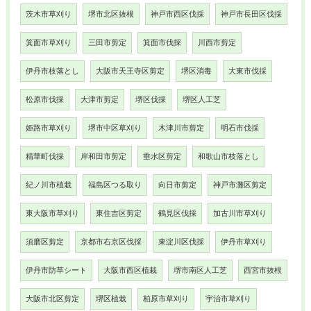
茨木市草刈り
堺市北区抜根
神戸市西区伐採
神戸市長田区伐採
箕面市草刈り
三田市剪定
箕面市伐採
川西市剪定
伊丹市枝落とし
大阪市天王寺区剪定
堺区消毒
大東市伐採
松原市伐採
大津市剪定
堺区伐採
堺区人工芝
姫路市草刈り
堺市中区草刈り
木津川市剪定
明石市伐採
精華町伐採
岸和田市剪定
垂水区剪定
和歌山市枝落とし
紀ノ川市植栽
福島区つる取り
向日市剪定
神戸市灘区剪定
東大阪市草刈り
東住吉区剪定
鶴見区伐採
加古川市草刈り
須磨区剪定
京都市右京区伐採
東淀川区伐採
伊丹市草刈り
伊丹市防草シート
大阪市西区植栽
堺市南区人工芝
西宮市抜根
大阪市北区剪定
堺区植栽
柏原市草刈り
宇治市草刈り