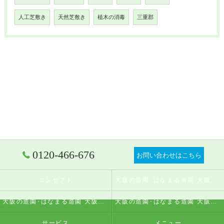
人工芝敷き
天然芝敷き
植木の消毒
三重郡
0120-466-676
お問い合わせはこちら
コンセプト
大阪の造園･はなまる造園 大阪店の口コミ情報
大阪の造園･はなまる造園 大阪店の評判
大阪の造園･はなまる造園 大阪店のお客様の声
サービス
メニュー