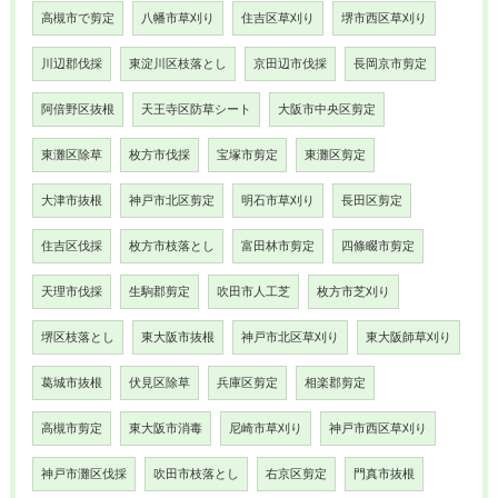
高槻市で剪定
八幡市草刈り
住吉区草刈り
堺市西区草刈り
川辺郡伐採
東淀川区枝落とし
京田辺市伐採
長岡京市剪定
阿倍野区抜根
天王寺区防草シート
大阪市中央区剪定
東灘区除草
枚方市伐採
宝塚市剪定
東灘区剪定
大津市抜根
神戸市北区剪定
明石市草刈り
長田区剪定
住吉区伐採
枚方市枝落とし
富田林市剪定
四條畷市剪定
天理市伐採
生駒郡剪定
吹田市人工芝
枚方市芝刈り
堺区枝落とし
東大阪市抜根
神戸市北区草刈り
東大阪師草刈り
葛城市抜根
伏見区除草
兵庫区剪定
相楽郡剪定
高槻市剪定
東大阪市消毒
尼崎市草刈り
神戸市西区草刈り
神戸市灘区伐採
吹田市枝落とし
右京区剪定
門真市抜根