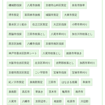
磯城郡伐採
八尾市抜根
京都市山科区剪定
奈良市除草
堺市剪定
富田林市抜根
城陽市剪定
大東市剪定
垂水区ゴミ処分
住之江区剪定
大正区伐採
小野市草刈り
西脇市伐採
三田市枝落とし
八尾市草刈り
加古川市枝落とし
西京区抜根
八幡市伐採
京都市南区伐採
神戸市垂水区防草シート
八尾市枝落とし
姫路市草抜き
大阪市住吉区剪定
左京区草刈り
吉野郡枝落とし
加西市草刈り
京都市西京区剪定
こい宇部市
宝塚市伐採
宝塚市草刈り
紀ノ川市剪定
泉南郡剪定
三田市
はなまる造園
和泉市
泉南郡
高石市
草抜き
茨木市
亀岡市
南丹市
八尾市
八幡市
京田辺市」
相楽郡
松原市
川辺郡