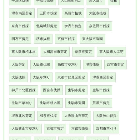
中京区伐採
宇治市伐採
大山崎町剪定
東大阪市
抜根
堺市南区剪定
三田市伐採
高槻市植栽
大阪市植栽
奈良市伐採
北葛城郡剪定
伊丹市剪定
泉佐野市伐採
明石市剪定
堺市抜根
五條市伐採
東大阪市造園
東大阪市植木屋
大和高田市剪定
奈良市剪定
東大阪市人工芝
大阪剪定
大阪市伐採
高槻市草刈り
堺市伐採
西宮市剪定
大阪伐採
大阪草刈り
京都市伏見区剪定
堺市西区剪定
神戸市北区伐採
西宮市伐採
生駒市剪定
生駒市伐採
生駒市草刈り
生駒市植木屋
生駒市造園
芦屋市剪定
堺市北区剪定
和泉市伐採
大阪狭山市剪定
大阪狭山伐採
大阪狭山市草刈り
京都市剪定
京都市伐採
京都市草刈り