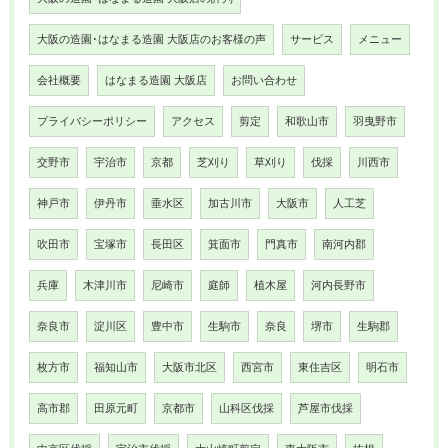
大阪の造園･はなまる造園 大阪店のお客様の声
サービス
メニュー
会社概要
はなまる造園 大阪店
お問い合わせ
プライバシーポリシー
アクセス
剪定
和歌山市
羽曳野市
交野市
宇治市
京都
芝刈り
草刈り
伐採
川西市
神戸市
伊丹市
垂水区
加古川市
大阪市
人工芝
吹田市
宝塚市
長田区
箕面市
門真市
南河内郡
兵庫
木津川市
尼崎市
庭師
植木屋
河内長野市
奈良市
淀川区
豊中市
生駒市
奈良
堺市
生駒郡
枚方市
福知山市
大阪市北区
西宮市
東住吉区
明石市
高市郡
田原元町
京都市
山科区伐採
芦屋市伐採