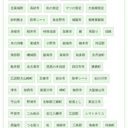
北葛城郡
高砂市
松の剪定
マツの剪定
大規模剪定
砂利敷き
防草シート
泉佐野市
城陽市
雀蜂巣駆除
赤穂市
桜井市
特殊伐採
加東市
棘
蔦取り
伐根
木の消毒
葛城市
小野市
姫城市
橋本市
河辺郡
海部郡
磯城郡
阪南市
泉南市
知多郡
京丹波町
船井郡
名古屋市
琵琶の木伐採
四日市市
播磨町
乙訓郡大山崎町
五條市
岩出市
除草シート
紀の川市
津市
加西市
寝屋川市
岬町
御所市
大阪狭山市
守山市
野洲市
生駒郡三郷町
枝落とし
東近江市
甲賀市
ごみ処分
近江八幡市
乙訓郡
シマトネリコ
西脇市
つる取り
松
湖南市
三島郡
海南市
河南町