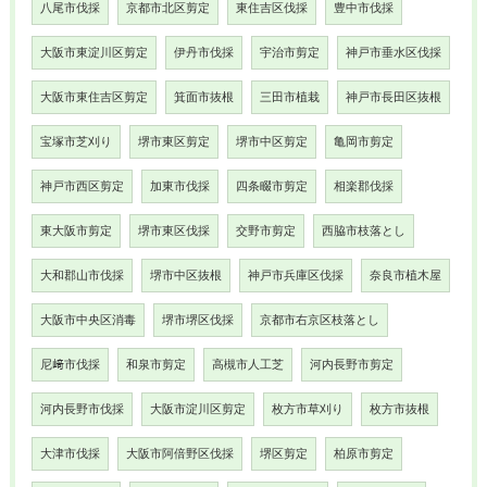
八尾市伐採
京都市北区剪定
東住吉区伐採
豊中市伐採
大阪市東淀川区剪定
伊丹市伐採
宇治市剪定
神戸市垂水区伐採
大阪市東住吉区剪定
箕面市抜根
三田市植栽
神戸市長田区抜根
宝塚市芝刈り
堺市東区剪定
堺市中区剪定
亀岡市剪定
神戸市西区剪定
加東市伐採
四条畷市剪定
相楽郡伐採
東大阪市剪定
堺市東区伐採
交野市剪定
西脇市枝落とし
大和郡山市伐採
堺市中区抜根
神戸市兵庫区伐採
奈良市植木屋
大阪市中央区消毒
堺市堺区伐採
京都市右京区枝落とし
尼﨑市伐採
和泉市剪定
高槻市人工芝
河内長野市剪定
河内長野市伐採
大阪市淀川区剪定
枚方市草刈り
枚方市抜根
大津市伐採
大阪市阿倍野区伐採
堺区剪定
柏原市剪定