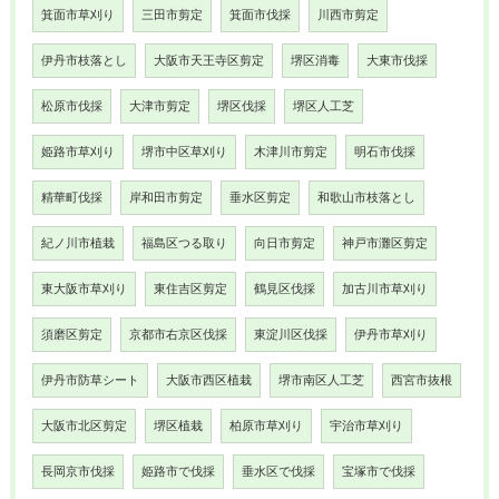
箕面市草刈り
三田市剪定
箕面市伐採
川西市剪定
伊丹市枝落とし
大阪市天王寺区剪定
堺区消毒
大東市伐採
松原市伐採
大津市剪定
堺区伐採
堺区人工芝
姫路市草刈り
堺市中区草刈り
木津川市剪定
明石市伐採
精華町伐採
岸和田市剪定
垂水区剪定
和歌山市枝落とし
紀ノ川市植栽
福島区つる取り
向日市剪定
神戸市灘区剪定
東大阪市草刈り
東住吉区剪定
鶴見区伐採
加古川市草刈り
須磨区剪定
京都市右京区伐採
東淀川区伐採
伊丹市草刈り
伊丹市防草シート
大阪市西区植栽
堺市南区人工芝
西宮市抜根
大阪市北区剪定
堺区植栽
柏原市草刈り
宇治市草刈り
長岡京市伐採
姫路市で伐採
垂水区で伐採
宝塚市で伐採