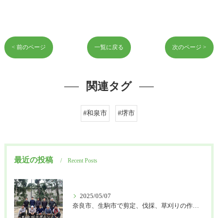
< 前のページ
一覧に戻る
次のページ >
関連タグ
#和泉市
#堺市
最近の投稿
Recent Posts
2025/05/07
奈良市、生駒市で剪定、伐採、草刈りの作業を頼むなら はなまる造園