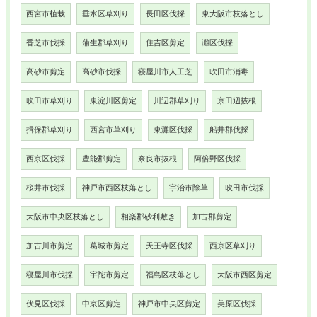
西宮市植栽
垂水区草刈り
長田区伐採
東大阪市枝落とし
香芝市伐採
蒲生郡草刈り
住吉区剪定
灘区伐採
高砂市剪定
高砂市伐採
寝屋川市人工芝
吹田市消毒
吹田市草刈り
東淀川区剪定
川辺郡草刈り
京田辺抜根
揖保郡草刈り
西宮市草刈り
東灘区伐採
船井郡伐採
西京区伐採
豊能郡剪定
奈良市抜根
阿倍野区伐採
桜井市伐採
神戸市西区枝落とし
宇治市除草
吹田市伐採
大阪市中央区枝落とし
相楽郡砂利敷き
加古郡剪定
加古川市剪定
葛城市剪定
天王寺区伐採
西京区草刈り
寝屋川市伐採
宇陀市剪定
福島区枝落とし
大阪市西区剪定
伏見区伐採
中京区剪定
神戸市中央区剪定
美原区伐採