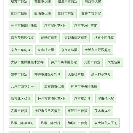
枚方市剪定
柏原市伐採
寝屋川市剪定
川西市伐採
姫路市伐採
阪南市伐採
姫路市剪定
藤井寺市剪定
神戸市須磨区伐採
堺市堺区芝刈り
堺市美原区剪定
堺市美原区伐採
精華町剪定
京都市南区剪定
堺市中区伐採
奈良市草刈り
奈良植木屋
奈良市造園
大阪市生野区剪定
大阪市生野区植木消毒
神戸市兵庫区剪定
箕面市剪定
大阪造園
豊中市剪定
神戸市灘区草刈り
大阪植木屋
泉南郡草刈り
八尾市防草シート
加古川市伐採
神戸市中央区伐採
堺市北区伐採
神戸市東灘区草刈り
堺市草刈り
堺市植木屋
高槻市伐採
神戸市長田区剪定
東近江市伐採
茨木市抜根
和歌山市草刈り
和歌山市伐採
和歌山市剪定
泉大津市人工芝