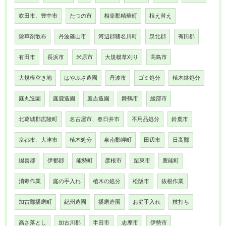
吹田市、豊中市
たつの市
相楽郡精華町
植え替え
除草剤散布
丹波篠山市
河辺郡猪名川町
泉北郡
有田郡
有田市
長浜市
米原市
大規模草刈り
高島市
大規模空き地
はやぶさ造園
丹波市
ゴミ処分
植木鉢処分
庭丸造園
庭鹿造園
庭吉造園
舞鶴市
綾部市
北葛城郡広陵町
名古屋市、春日井市
不用品処分
鈴鹿市
京都市、大津市
植木処分
泉南郡岬町
田辺市
日高郡
綴喜郡
伊都郡
能勢町
彦根市
栗東市
豊能町
消毒作業
庭の手入れ
植木の処分
松阪市
抜根作業
加古郡播磨町
紀州造園
播磨造園
お庭手入れ
枝打ち
高さ落とし
加古川郡
半田市
志摩市
伊勢市