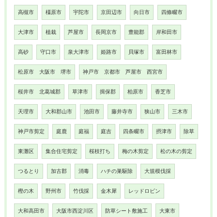
高槻市
橿原市
宇陀市
京田辺市
向日市
四條畷市
大津市
植栽
芦屋市
長岡京市
豊能郡
岸和田市
高砂
守口市
泉大津市
姫路市
貝塚市
富田林市
松原市 大阪市 堺市
神戸市 京都市 芦屋市 西宮市
桜井市 北葛城郡
草津市
揖保郡
柏原市
香芝市
天理市
大和郡山市
池田市
藤井寺市
狭山市
三木市
神戸市剪定
庭鹿
庭福
庭吉
四条畷市
摂津市
除草
東灘区
集合住宅剪定
桜枝打ち
梅の木剪定
松の木の剪定
つるとり
加古郡
消毒
ハチの巣駆除
大規模伐採
樫の木
野州市
竹伐採
金木犀
レッドロビン
大和高田市
大阪市西淀川区
防草シート敷施工
大東市