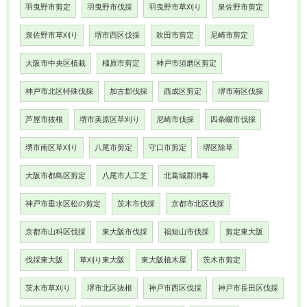
羽曳野市剪定
羽曳野市伐採
羽曳野市草刈り
泉佐野市剪定
泉佐野市草刈り
堺市西区伐採
吹田市剪定
尼崎市剪定
大阪市中央区植栽
橿原市剪定
神戸市須磨区剪定
神戸市北区特殊伐採
加古郡伐採
西成区剪定
堺市南区伐採
芦屋市抜根
堺市美原区草刈り
尼崎市伐採
四条畷市伐採
堺市南区草刈り
八尾市剪定
守口市剪定
堺区除草
大阪市都島区剪定
八尾市人工芝
北葛城郡消毒
神戸市垂水区松の剪定
茨木市伐採
京都市北区伐採
京都市山科区伐採
東大阪市伐採
福知山市伐採
剪定東大阪
伐採東大阪
草刈り東大阪
東大阪植木屋
茨木市剪定
茨木市草刈り
堺市北区抜根
神戸市西区伐採
神戸市長田区伐採