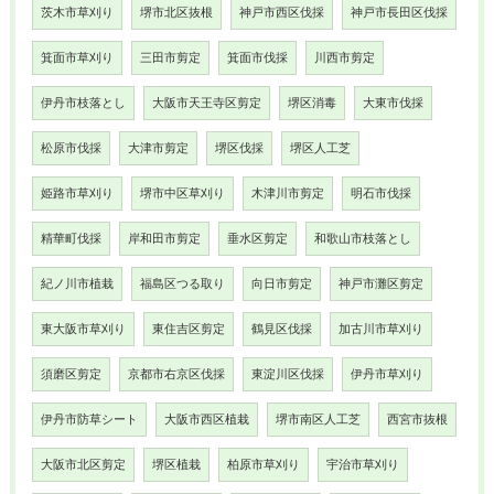
茨木市草刈り
堺市北区抜根
神戸市西区伐採
神戸市長田区伐採
箕面市草刈り
三田市剪定
箕面市伐採
川西市剪定
伊丹市枝落とし
大阪市天王寺区剪定
堺区消毒
大東市伐採
松原市伐採
大津市剪定
堺区伐採
堺区人工芝
姫路市草刈り
堺市中区草刈り
木津川市剪定
明石市伐採
精華町伐採
岸和田市剪定
垂水区剪定
和歌山市枝落とし
紀ノ川市植栽
福島区つる取り
向日市剪定
神戸市灘区剪定
東大阪市草刈り
東住吉区剪定
鶴見区伐採
加古川市草刈り
須磨区剪定
京都市右京区伐採
東淀川区伐採
伊丹市草刈り
伊丹市防草シート
大阪市西区植栽
堺市南区人工芝
西宮市抜根
大阪市北区剪定
堺区植栽
柏原市草刈り
宇治市草刈り