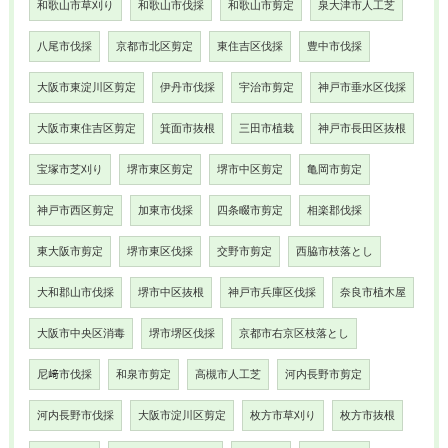
和歌山市草刈り
和歌山市伐採
和歌山市剪定
泉大津市人工芝
八尾市伐採
京都市北区剪定
東住吉区伐採
豊中市伐採
大阪市東淀川区剪定
伊丹市伐採
宇治市剪定
神戸市垂水区伐採
大阪市東住吉区剪定
箕面市抜根
三田市植栽
神戸市長田区抜根
宝塚市芝刈り
堺市東区剪定
堺市中区剪定
亀岡市剪定
神戸市西区剪定
加東市伐採
四条畷市剪定
相楽郡伐採
東大阪市剪定
堺市東区伐採
交野市剪定
西脇市枝落とし
大和郡山市伐採
堺市中区抜根
神戸市兵庫区伐採
奈良市植木屋
大阪市中央区消毒
堺市堺区伐採
京都市右京区枝落とし
尼﨑市伐採
和泉市剪定
高槻市人工芝
河内長野市剪定
河内長野市伐採
大阪市淀川区剪定
枚方市草刈り
枚方市抜根