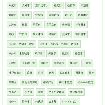
八尾市
八幡市
京田辺市」
相楽郡
松原市
川辺郡
高槻市
橿原市
宇陀市
京田辺市
向日市
四條畷市
大津市
植栽
芦屋市
長岡京市
豊能郡
岸和田市
高砂
守口市
泉大津市
姫路市
貝塚市
富田林市
松原市 大阪市 堺市
神戸市 京都市 芦屋市 西宮市
桜井市 北葛城郡
草津市
揖保郡
柏原市
香芝市
天理市
大和郡山市
池田市
藤井寺市
狭山市
三木市
神戸市剪定
庭鹿
庭福
庭吉
四条畷市
摂津市
除草
東灘区
集合住宅剪定
桜枝打ち
梅の木剪定
松の木の剪定
つるとり
加古郡
消毒
ハチの巣駆除
大規模伐採
樫の木
野州市
竹伐採
金木犀
レッドロビン