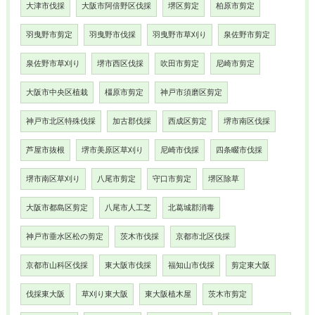
大津市伐採
大阪市阿倍野区伐採
堺区剪定
柏原市剪定
羽曳野市剪定
羽曳野市伐採
羽曳野市草刈り
泉佐野市剪定
泉佐野市草刈り
堺市西区伐採
吹田市剪定
尼崎市剪定
大阪市中央区植栽
橿原市剪定
神戸市須磨区剪定
神戸市北区特殊伐採
加古郡伐採
西成区剪定
堺市南区伐採
芦屋市抜根
堺市美原区草刈り
尼崎市伐採
四条畷市伐採
堺市南区草刈り
八尾市剪定
守口市剪定
堺区除草
大阪市都島区剪定
八尾市人工芝
北葛城郡消毒
神戸市垂水区松の剪定
茨木市伐採
京都市北区伐採
京都市山科区伐採
東大阪市伐採
福知山市伐採
剪定東大阪
伐採東大阪
草刈り東大阪
東大阪植木屋
茨木市剪定