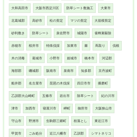
大和高田市
大阪市西淀川区
防草シート敷施工
大東市
北葛城郡
高砂市
松の剪定
マツの剪定
大規模剪定
砂利敷き
防草シート
泉佐野市
城陽市
雀蜂巣駆除
赤穂市
桜井市
特殊伐採
加東市
棘
蔦取り
伐根
木の消毒
葛城市
小野市
姫城市
橋本市
河辺郡
海部郡
磯城郡
阪南市
泉南市
知多郡
京丹波町
船井郡
名古屋市
琵琶の木伐採
四日市市
播磨町
乙訓郡大山崎町
五條市
岩出市
除草シート
紀の川市
津市
加西市
寝屋川市
岬町
御所市
大阪狭山市
守山市
野洲市
生駒郡三郷町
枝落とし
東近江市
甲賀市
ごみ処分
近江八幡市
乙訓郡
シマトネリコ