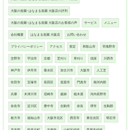
大阪の造園･はなまる造園 大阪店の評判
大阪の造園･はなまる造園 大阪店のお客様の声
サービス
メニュー
会社概要
はなまる造園 大阪店
お問い合わせ
プライバシーポリシー
アクセス
剪定
和歌山市
羽曳野市
交野市
宇治市
京都
芝刈り
草刈り
伐採
川西市
神戸市
伊丹市
垂水区
加古川市
大阪市
人工芝
吹田市
宝塚市
長田区
箕面市
門真市
南河内郡
兵庫
木津川市
尼崎市
庭師
植木屋
河内長野市
奈良市
淀川区
豊中市
生駒市
奈良
堺市
生駒郡
枚方市
福知山市
大阪市北区
西宮市
東住吉区
明石市
高市郡
田原元町
京都市
山科区伐採
芦屋市伐採