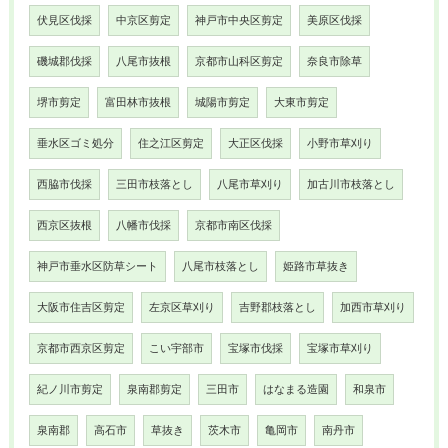
伏見区伐採
中京区剪定
神戸市中央区剪定
美原区伐採
磯城郡伐採
八尾市抜根
京都市山科区剪定
奈良市除草
堺市剪定
富田林市抜根
城陽市剪定
大東市剪定
垂水区ゴミ処分
住之江区剪定
大正区伐採
小野市草刈り
西脇市伐採
三田市枝落とし
八尾市草刈り
加古川市枝落とし
西京区抜根
八幡市伐採
京都市南区伐採
神戸市垂水区防草シート
八尾市枝落とし
姫路市草抜き
大阪市住吉区剪定
左京区草刈り
吉野郡枝落とし
加西市草刈り
京都市西京区剪定
こい宇部市
宝塚市伐採
宝塚市草刈り
紀ノ川市剪定
泉南郡剪定
三田市
はなまる造園
和泉市
泉南郡
高石市
草抜き
茨木市
亀岡市
南丹市