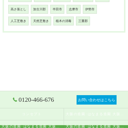
高さ落とし
加古川郡
半田市
志摩市
伊勢市
人工芝敷き
天然芝敷き
植木の消毒
三重郡
0120-466-676
お問い合わせはこちら
コンセプト
大阪の造園･はなまる造園 大阪店の口コミ情報
大阪の造園･はなまる造園 大阪店の評判
大阪の造園･はなまる造園 大阪店のお客様の声