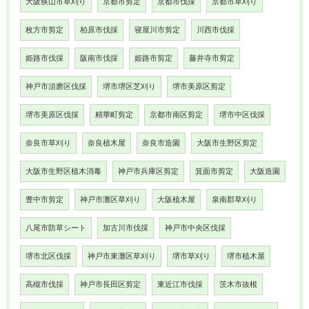
大阪狭山市草刈り
京都市剪定
京都市伐採
京都市草刈り
枚方市剪定
柏原市伐採
寝屋川市剪定
川西市伐採
姫路市伐採
阪南市伐採
姫路市剪定
藤井寺市剪定
神戸市須磨区伐採
堺市堺区芝刈り
堺市美原区剪定
堺市美原区伐採
精華町剪定
京都市南区剪定
堺市中区伐採
奈良市草刈り
奈良植木屋
奈良市造園
大阪市生野区剪定
大阪市生野区植木消毒
神戸市兵庫区剪定
箕面市剪定
大阪造園
豊中市剪定
神戸市灘区草刈り
大阪植木屋
泉南郡草刈り
八尾市防草シート
加古川市伐採
神戸市中央区伐採
堺市北区伐採
神戸市東灘区草刈り
堺市草刈り
堺市植木屋
高槻市伐採
神戸市長田区剪定
東近江市伐採
茨木市抜根