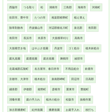
西脇市
つる取り
松
湖南市
三島郡
海南市
河南町
吹田市、豊中市
たつの市
相楽郡精華町
植え替え
除草剤散布
丹波篠山市
河辺郡猪名川町
泉北郡
有田郡
有田市
長浜市
米原市
大規模草刈り
高島市
大規模空き地
はやぶさ造園
丹波市
ゴミ処分
植木鉢処分
庭丸造園
庭鹿造園
庭吉造園
舞鶴市
綾部市
北葛城郡広陵町
名古屋市、春日井市
不用品処分
鈴鹿市
京都市、大津市
植木処分
泉南郡岬町
田辺市
日高郡
綴喜郡
伊都郡
能勢町
彦根市
栗東市
豊能町
消毒作業
庭の手入れ
植木の処分
松阪市
抜根作業
加古郡播磨町
紀州造園
播磨造園
お庭手入れ
枝打ち