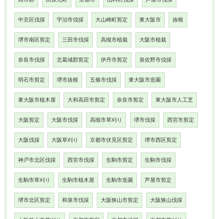
中京区伐採
宇治市伐採
大山崎町剪定
東大阪市
抜根
堺市南区剪定
三田市伐採
高槻市植栽
大阪市植栽
奈良市伐採
北葛城郡剪定
伊丹市剪定
泉佐野市伐採
明石市剪定
堺市抜根
五條市伐採
東大阪市造園
東大阪市植木屋
大和高田市剪定
奈良市剪定
東大阪市人工芝
大阪剪定
大阪市伐採
高槻市草刈り
堺市伐採
西宮市剪定
大阪伐採
大阪草刈り
京都市伏見区剪定
堺市西区剪定
神戸市北区伐採
西宮市伐採
生駒市剪定
生駒市伐採
生駒市草刈り
生駒市植木屋
生駒市造園
芦屋市剪定
堺市北区剪定
和泉市伐採
大阪狭山市剪定
大阪狭山伐採