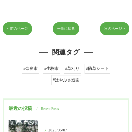
< 前のページ
一覧に戻る
次のページ >
関連タグ
#奈良市
#生駒市
#草刈り
#防草シート
#はやぶさ造園
最近の投稿
Recent Posts
2025/05/07