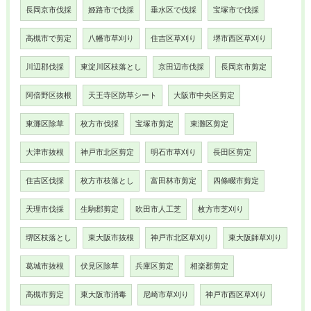
長岡京市伐採
姫路市で伐採
垂水区で伐採
宝塚市で伐採
高槻市で剪定
八幡市草刈り
住吉区草刈り
堺市西区草刈り
川辺郡伐採
東淀川区枝落とし
京田辺市伐採
長岡京市剪定
阿倍野区抜根
天王寺区防草シート
大阪市中央区剪定
東灘区除草
枚方市伐採
宝塚市剪定
東灘区剪定
大津市抜根
神戸市北区剪定
明石市草刈り
長田区剪定
住吉区伐採
枚方市枝落とし
富田林市剪定
四條畷市剪定
天理市伐採
生駒郡剪定
吹田市人工芝
枚方市芝刈り
堺区枝落とし
東大阪市抜根
神戸市北区草刈り
東大阪師草刈り
葛城市抜根
伏見区除草
兵庫区剪定
相楽郡剪定
高槻市剪定
東大阪市消毒
尼崎市草刈り
神戸市西区草刈り