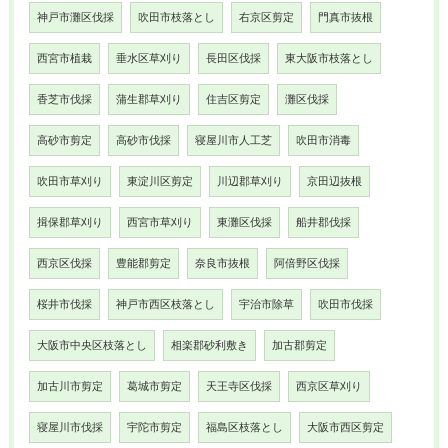
神戸市灘区伐採
吹田市枝落とし
右京区剪定
門真市抜根
西宮市植栽
垂水区草刈り
長田区伐採
東大阪市枝落とし
香芝市伐採
蒲生郡草刈り
住吉区剪定
灘区伐採
高砂市剪定
高砂市伐採
寝屋川市人工芝
吹田市消毒
吹田市草刈り
東淀川区剪定
川辺郡草刈り
京田辺抜根
揖保郡草刈り
西宮市草刈り
東灘区伐採
船井郡伐採
西京区伐採
豊能郡剪定
奈良市抜根
阿倍野区伐採
桜井市伐採
神戸市西区枝落とし
宇治市除草
吹田市伐採
大阪市中央区枝落とし
相楽郡砂利敷き
加古郡剪定
加古川市剪定
葛城市剪定
天王寺区伐採
西京区草刈り
寝屋川市伐採
宇陀市剪定
福島区枝落とし
大阪市西区剪定