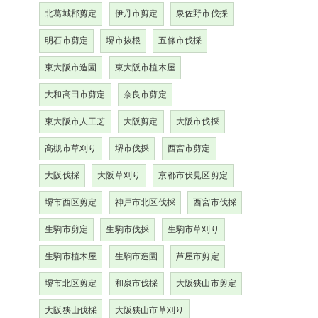
北葛城郡剪定
伊丹市剪定
泉佐野市伐採
明石市剪定
堺市抜根
五條市伐採
東大阪市造園
東大阪市植木屋
大和高田市剪定
奈良市剪定
東大阪市人工芝
大阪剪定
大阪市伐採
高槻市草刈り
堺市伐採
西宮市剪定
大阪伐採
大阪草刈り
京都市伏見区剪定
堺市西区剪定
神戸市北区伐採
西宮市伐採
生駒市剪定
生駒市伐採
生駒市草刈り
生駒市植木屋
生駒市造園
芦屋市剪定
堺市北区剪定
和泉市伐採
大阪狭山市剪定
大阪狭山伐採
大阪狭山市草刈り