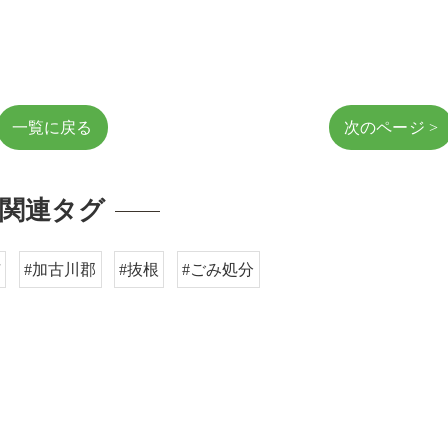
一覧に戻る
次のページ >
関連タグ
市
#加古川郡
#抜根
#ごみ処分