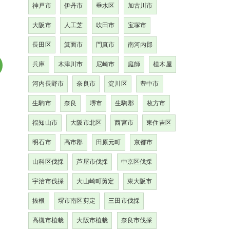
神戸市
伊丹市
垂水区
加古川市
大阪市
人工芝
吹田市
宝塚市
長田区
箕面市
門真市
南河内郡
兵庫
木津川市
尼崎市
庭師
植木屋
河内長野市
奈良市
淀川区
豊中市
生駒市
奈良
堺市
生駒郡
枚方市
福知山市
大阪市北区
西宮市
東住吉区
明石市
高市郡
田原元町
京都市
山科区伐採
芦屋市伐採
中京区伐採
宇治市伐採
大山崎町剪定
東大阪市
抜根
堺市南区剪定
三田市伐採
高槻市植栽
大阪市植栽
奈良市伐採