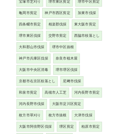
宝塚市芝刈り
堺市東区剪定
堺市中区剪定
亀岡市剪定
神戸市西区剪定
加東市伐採
四条畷市剪定
相楽郡伐採
東大阪市剪定
堺市東区伐採
交野市剪定
西脇市枝落とし
大和郡山市伐採
堺市中区抜根
神戸市兵庫区伐採
奈良市植木屋
大阪市中央区消毒
堺市堺区伐採
京都市右京区枝落とし
尼﨑市伐採
和泉市剪定
高槻市人工芝
河内長野市剪定
河内長野市伐採
大阪市淀川区剪定
枚方市草刈り
枚方市抜根
大津市伐採
大阪市阿倍野区伐採
堺区剪定
柏原市剪定