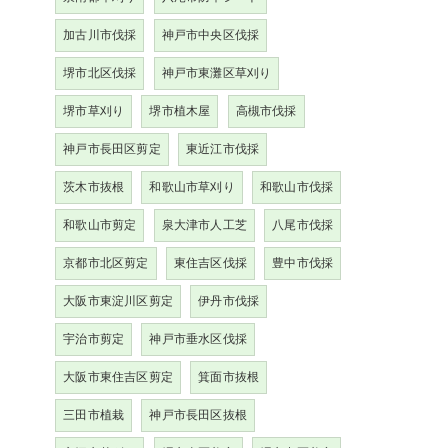
加古川市伐採
神戸市中央区伐採
堺市北区伐採
神戸市東灘区草刈り
堺市草刈り
堺市植木屋
高槻市伐採
神戸市長田区剪定
東近江市伐採
茨木市抜根
和歌山市草刈り
和歌山市伐採
和歌山市剪定
泉大津市人工芝
八尾市伐採
京都市北区剪定
東住吉区伐採
豊中市伐採
大阪市東淀川区剪定
伊丹市伐採
宇治市剪定
神戸市垂水区伐採
大阪市東住吉区剪定
箕面市抜根
三田市植栽
神戸市長田区抜根