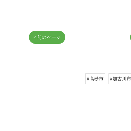
< 前のページ
#高砂市
#加古川