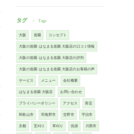
タグ
Tags
大阪
造園
コンセプト
大阪の造園･はなまる造園 大阪店の口コミ情報
大阪の造園･はなまる造園 大阪店の評判
大阪の造園･はなまる造園 大阪店のお客様の声
サービス
メニュー
会社概要
はなまる造園 大阪店
お問い合わせ
プライバシーポリシー
アクセス
剪定
和歌山市
羽曳野市
交野市
宇治市
京都
芝刈り
草刈り
伐採
川西市