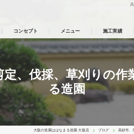
コンセプト
メニュー
施工実績
剪定、伐採、草刈りの作
る造園
大阪の造園ははなまる造園 大阪店
ブログ
高砂市、