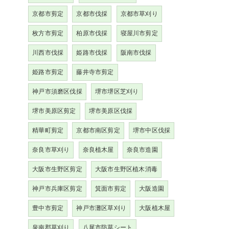
京都市剪定
京都市伐採
京都市草刈り
枚方市剪定
柏原市伐採
寝屋川市剪定
川西市伐採
姫路市伐採
阪南市伐採
姫路市剪定
藤井寺市剪定
神戸市須磨区伐採
堺市堺区芝刈り
堺市美原区剪定
堺市美原区伐採
精華町剪定
京都市南区剪定
堺市中区伐採
奈良市草刈り
奈良植木屋
奈良市造園
大阪市生野区剪定
大阪市生野区植木消毒
神戸市兵庫区剪定
箕面市剪定
大阪造園
豊中市剪定
神戸市灘区草刈り
大阪植木屋
泉南郡草刈り
八尾市防草シート