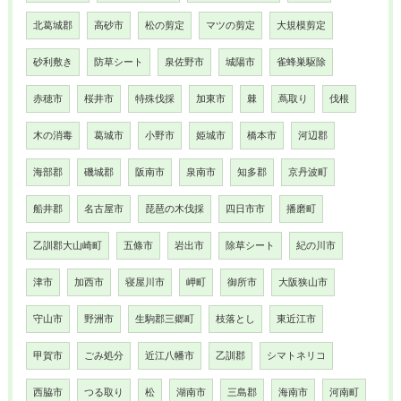
北葛城郡
高砂市
松の剪定
マツの剪定
大規模剪定
砂利敷き
防草シート
泉佐野市
城陽市
雀蜂巣駆除
赤穂市
桜井市
特殊伐採
加東市
棘
蔦取り
伐根
木の消毒
葛城市
小野市
姫城市
橋本市
河辺郡
海部郡
磯城郡
阪南市
泉南市
知多郡
京丹波町
船井郡
名古屋市
琵琶の木伐採
四日市市
播磨町
乙訓郡大山崎町
五條市
岩出市
除草シート
紀の川市
津市
加西市
寝屋川市
岬町
御所市
大阪狭山市
守山市
野洲市
生駒郡三郷町
枝落とし
東近江市
甲賀市
ごみ処分
近江八幡市
乙訓郡
シマトネリコ
西脇市
つる取り
松
湖南市
三島郡
海南市
河南町