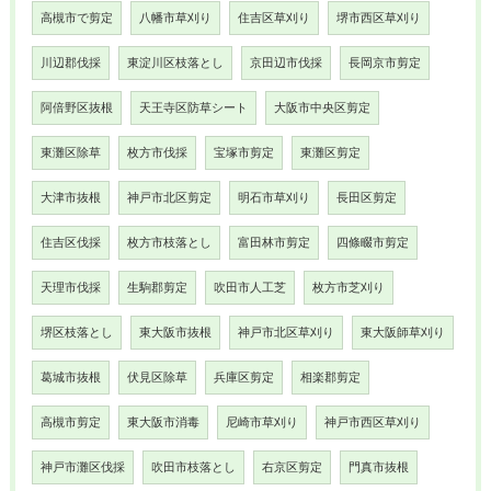
高槻市で剪定
八幡市草刈り
住吉区草刈り
堺市西区草刈り
川辺郡伐採
東淀川区枝落とし
京田辺市伐採
長岡京市剪定
阿倍野区抜根
天王寺区防草シート
大阪市中央区剪定
東灘区除草
枚方市伐採
宝塚市剪定
東灘区剪定
大津市抜根
神戸市北区剪定
明石市草刈り
長田区剪定
住吉区伐採
枚方市枝落とし
富田林市剪定
四條畷市剪定
天理市伐採
生駒郡剪定
吹田市人工芝
枚方市芝刈り
堺区枝落とし
東大阪市抜根
神戸市北区草刈り
東大阪師草刈り
葛城市抜根
伏見区除草
兵庫区剪定
相楽郡剪定
高槻市剪定
東大阪市消毒
尼崎市草刈り
神戸市西区草刈り
神戸市灘区伐採
吹田市枝落とし
右京区剪定
門真市抜根