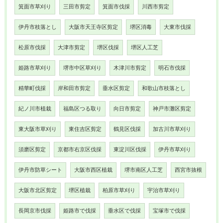
箕面市草刈り
三田市剪定
箕面市伐採
川西市剪定
伊丹市枝落とし
大阪市天王寺区剪定
堺区消毒
大東市伐採
松原市伐採
大津市剪定
堺区伐採
堺区人工芝
姫路市草刈り
堺市中区草刈り
木津川市剪定
明石市伐採
精華町伐採
岸和田市剪定
垂水区剪定
和歌山市枝落とし
紀ノ川市植栽
福島区つる取り
向日市剪定
神戸市灘区剪定
東大阪市草刈り
東住吉区剪定
鶴見区伐採
加古川市草刈り
須磨区剪定
京都市右京区伐採
東淀川区伐採
伊丹市草刈り
伊丹市防草シート
大阪市西区植栽
堺市南区人工芝
西宮市抜根
大阪市北区剪定
堺区植栽
柏原市草刈り
宇治市草刈り
長岡京市伐採
姫路市で伐採
垂水区で伐採
宝塚市で伐採