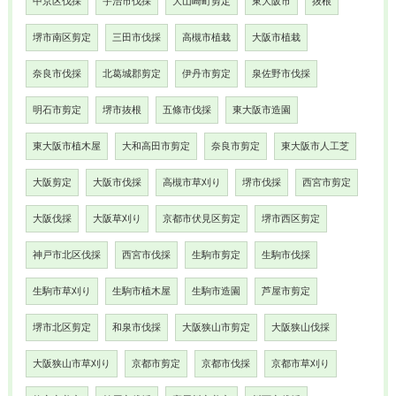
中京区伐採
宇治市伐採
大山崎町剪定
東大阪市
抜根
堺市南区剪定
三田市伐採
高槻市植栽
大阪市植栽
奈良市伐採
北葛城郡剪定
伊丹市剪定
泉佐野市伐採
明石市剪定
堺市抜根
五條市伐採
東大阪市造園
東大阪市植木屋
大和高田市剪定
奈良市剪定
東大阪市人工芝
大阪剪定
大阪市伐採
高槻市草刈り
堺市伐採
西宮市剪定
大阪伐採
大阪草刈り
京都市伏見区剪定
堺市西区剪定
神戸市北区伐採
西宮市伐採
生駒市剪定
生駒市伐採
生駒市草刈り
生駒市植木屋
生駒市造園
芦屋市剪定
堺市北区剪定
和泉市伐採
大阪狭山市剪定
大阪狭山伐採
大阪狭山市草刈り
京都市剪定
京都市伐採
京都市草刈り