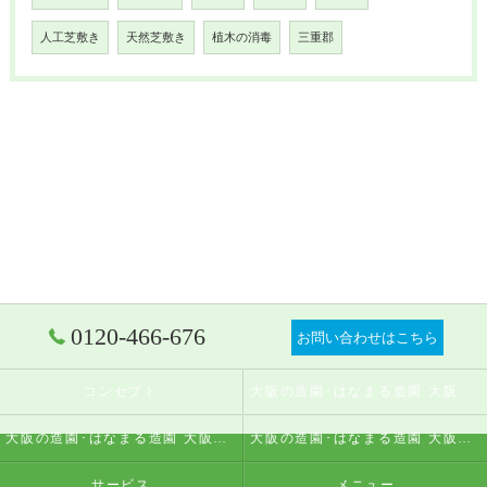
人工芝敷き
天然芝敷き
植木の消毒
三重郡
0120-466-676
お問い合わせはこちら
コンセプト
大阪の造園･はなまる造園 大阪店の口コミ情報
大阪の造園･はなまる造園 大阪店の評判
大阪の造園･はなまる造園 大阪店のお客様の声
サービス
メニュー