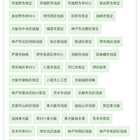
羽曳野市剪定
羽曳野市伐採
羽曳野市草刈り
泉佐野市剪定
泉佐野市草刈り
堺市西区伐採
吹田市剪定
尼崎市剪定
大阪市中央区植栽
橿原市剪定
神戸市須磨区剪定
神戸市北区特殊伐採
加古郡伐採
西成区剪定
堺市南区伐採
芦屋市抜根
堺市美原区草刈り
尼崎市伐採
四条畷市伐採
堺市南区草刈り
八尾市剪定
守口市剪定
堺区除草
大阪市都島区剪定
八尾市人工芝
北葛城郡消毒
神戸市垂水区松の剪定
茨木市伐採
京都市北区伐採
京都市山科区伐採
東大阪市伐採
福知山市伐採
剪定東大阪
伐採東大阪
草刈り東大阪
東大阪植木屋
茨木市剪定
茨木市草刈り
堺市北区抜根
神戸市西区伐採
神戸市長田区伐採