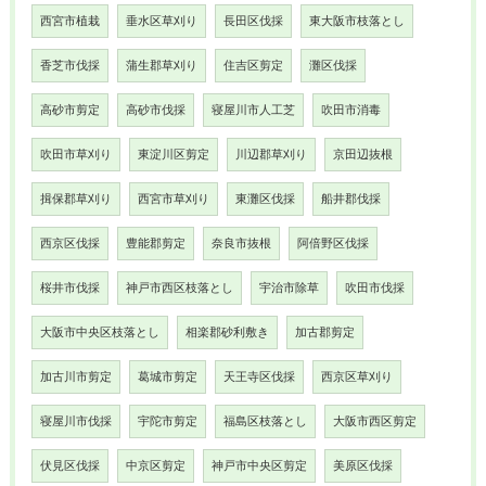
西宮市植栽
垂水区草刈り
長田区伐採
東大阪市枝落とし
香芝市伐採
蒲生郡草刈り
住吉区剪定
灘区伐採
高砂市剪定
高砂市伐採
寝屋川市人工芝
吹田市消毒
吹田市草刈り
東淀川区剪定
川辺郡草刈り
京田辺抜根
揖保郡草刈り
西宮市草刈り
東灘区伐採
船井郡伐採
西京区伐採
豊能郡剪定
奈良市抜根
阿倍野区伐採
桜井市伐採
神戸市西区枝落とし
宇治市除草
吹田市伐採
大阪市中央区枝落とし
相楽郡砂利敷き
加古郡剪定
加古川市剪定
葛城市剪定
天王寺区伐採
西京区草刈り
寝屋川市伐採
宇陀市剪定
福島区枝落とし
大阪市西区剪定
伏見区伐採
中京区剪定
神戸市中央区剪定
美原区伐採