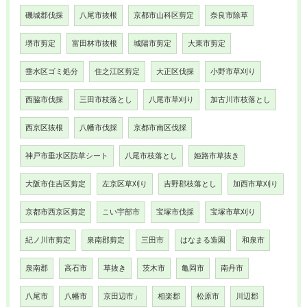
磯城郡伐採
八尾市抜根
京都市山科区剪定
奈良市除草
堺市剪定
富田林市抜根
城陽市剪定
大東市剪定
垂水区ゴミ処分
住之江区剪定
大正区伐採
小野市草刈り
西脇市伐採
三田市枝落とし
八尾市草刈り
加古川市枝落とし
西京区抜根
八幡市伐採
京都市南区伐採
神戸市垂水区防草シート
八尾市枝落とし
姫路市草抜き
大阪市住吉区剪定
左京区草刈り
吉野郡枝落とし
加西市草刈り
京都市西京区剪定
こい宇部市
宝塚市伐採
宝塚市草刈り
紀ノ川市剪定
泉南郡剪定
三田市
はなまる造園
和泉市
泉南郡
高石市
草抜き
茨木市
亀岡市
南丹市
八尾市
八幡市
京田辺市」
相楽郡
松原市
川辺郡