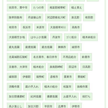
吹田市、豊中市
たつの市
相楽郡精華町
植え替え
除草剤散布
丹波篠山市
河辺郡猪名川町
泉北郡
有田郡
有田市
長浜市
米原市
大規模草刈り
高島市
大規模空き地
はやぶさ造園
丹波市
ゴミ処分
植木鉢処分
庭丸造園
庭鹿造園
庭吉造園
舞鶴市
綾部市
北葛城郡広陵町
名古屋市、春日井市
不用品処分
鈴鹿市
京都市、大津市
植木処分
泉南郡岬町
田辺市
日高郡
綴喜郡
伊都郡
能勢町
彦根市
栗東市
豊能町
消毒作業
庭の手入れ
植木の処分
松阪市
抜根作業
加古郡播磨町
紀州造園
播磨造園
お庭手入れ
枝打ち
高さ落とし
加古川郡
半田市
志摩市
伊勢市