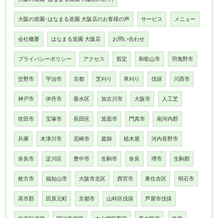
大阪の造園･はなまる造園 大阪店のお客様の声
サービス
メニュー
会社概要
はなまる造園 大阪店
お問い合わせ
プライバシーポリシー
アクセス
剪定
和歌山市
羽曳野市
交野市
宇治市
京都
芝刈り
草刈り
伐採
川西市
神戸市
伊丹市
垂水区
加古川市
大阪市
人工芝
吹田市
宝塚市
長田区
箕面市
門真市
南河内郡
兵庫
木津川市
尼崎市
庭師
植木屋
河内長野市
奈良市
淀川区
豊中市
生駒市
奈良
堺市
生駒郡
枚方市
福知山市
大阪市北区
西宮市
東住吉区
明石市
高市郡
田原元町
京都市
山科区伐採
芦屋市伐採