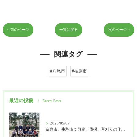
< 前のページ
一覧に戻る
次のページ >
関連タグ
#八尾市
#柏原市
最近の投稿
Recent Posts
2025/05/07
奈良市、生駒市で剪定、伐採、草刈りの作業を頼むなら はなまる造園