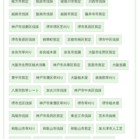
枚方市剪定
柏原市伐採
寝屋川市剪定
川西市伐採
姫路市伐採
阪南市伐採
姫路市剪定
藤井寺市剪定
神戸市須磨区伐採
堺市堺区芝刈り
堺市美原区剪定
堺市美原区伐採
精華町剪定
京都市南区剪定
堺市中区伐採
奈良市草刈り
奈良植木屋
奈良市造園
大阪市生野区剪定
大阪市生野区植木消毒
神戸市兵庫区剪定
箕面市剪定
大阪造園
豊中市剪定
神戸市灘区草刈り
大阪植木屋
泉南郡草刈り
八尾市防草シート
加古川市伐採
神戸市中央区伐採
堺市北区伐採
神戸市東灘区草刈り
堺市草刈り
堺市植木屋
高槻市伐採
神戸市長田区剪定
東近江市伐採
茨木市抜根
和歌山市草刈り
和歌山市伐採
和歌山市剪定
泉大津市人工芝