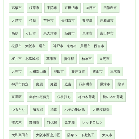
高槻市
橿原市
宇陀市
京田辺市
向日市
四條畷市
大津市
植栽
芦屋市
長岡京市
豊能郡
岸和田市
高砂
守口市
泉大津市
姫路市
貝塚市
富田林市
松原市 大阪市 堺市
神戸市 京都市 芦屋市 西宮市
桜井市 北葛城郡
草津市
揖保郡
柏原市
香芝市
天理市
大和郡山市
池田市
藤井寺市
狭山市
三木市
神戸市剪定
庭鹿
庭福
庭吉
四条畷市
摂津市
除草
東灘区
集合住宅剪定
桜枝打ち
梅の木剪定
松の木の剪定
つるとり
加古郡
消毒
ハチの巣駆除
大規模伐採
樫の木
野州市
竹伐採
金木犀
レッドロビン
大和高田市
大阪市西淀川区
防草シート敷施工
大東市