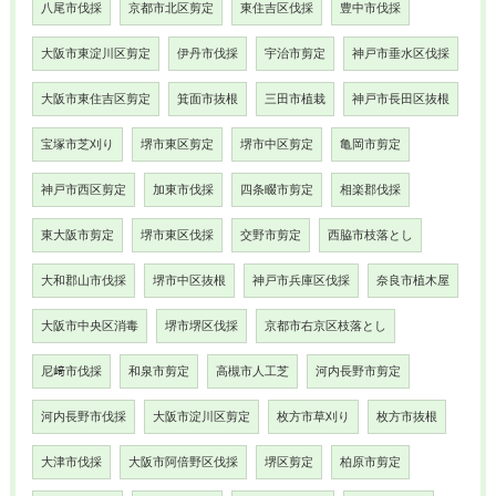
八尾市伐採
京都市北区剪定
東住吉区伐採
豊中市伐採
大阪市東淀川区剪定
伊丹市伐採
宇治市剪定
神戸市垂水区伐採
大阪市東住吉区剪定
箕面市抜根
三田市植栽
神戸市長田区抜根
宝塚市芝刈り
堺市東区剪定
堺市中区剪定
亀岡市剪定
神戸市西区剪定
加東市伐採
四条畷市剪定
相楽郡伐採
東大阪市剪定
堺市東区伐採
交野市剪定
西脇市枝落とし
大和郡山市伐採
堺市中区抜根
神戸市兵庫区伐採
奈良市植木屋
大阪市中央区消毒
堺市堺区伐採
京都市右京区枝落とし
尼﨑市伐採
和泉市剪定
高槻市人工芝
河内長野市剪定
河内長野市伐採
大阪市淀川区剪定
枚方市草刈り
枚方市抜根
大津市伐採
大阪市阿倍野区伐採
堺区剪定
柏原市剪定