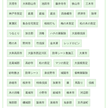
天理市
大和郡山市
池田市
藤井寺市
狭山市
三木市
神戸市剪定
庭鹿
庭福
庭吉
四条畷市
摂津市
除草
東灘区
集合住宅剪定
桜枝打ち
梅の木剪定
松の木の剪定
つるとり
加古郡
消毒
ハチの巣駆除
大規模伐採
樫の木
野州市
竹伐採
金木犀
レッドロビン
大和高田市
大阪市西淀川区
防草シート敷施工
大東市
北葛城郡
高砂市
松の剪定
マツの剪定
大規模剪定
砂利敷き
防草シート
泉佐野市
城陽市
雀蜂巣駆除
赤穂市
桜井市
特殊伐採
加東市
棘
蔦取り
伐根
木の消毒
葛城市
小野市
姫城市
橋本市
河辺郡
海部郡
磯城郡
阪南市
泉南市
知多郡
京丹波町