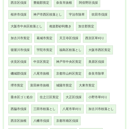
西京区伐採
豊能郡剪定
奈良市抜根
阿倍野区伐採
桜井市伐採
神戸市西区枝落とし
宇治市除草
吹田市伐採
大阪市中央区枝落とし
相楽郡砂利敷き
加古郡剪定
加古川市剪定
葛城市剪定
天王寺区伐採
西京区草刈り
寝屋川市伐採
宇陀市剪定
福島区枝落とし
大阪市西区剪定
伏見区伐採
中京区剪定
神戸市中央区剪定
美原区伐採
磯城郡伐採
八尾市抜根
京都市山科区剪定
奈良市除草
堺市剪定
富田林市抜根
城陽市剪定
大東市剪定
垂水区ゴミ処分
住之江区剪定
大正区伐採
小野市草刈り
西脇市伐採
三田市枝落とし
八尾市草刈り
加古川市枝落とし
西京区抜根
八幡市伐採
京都市南区伐採