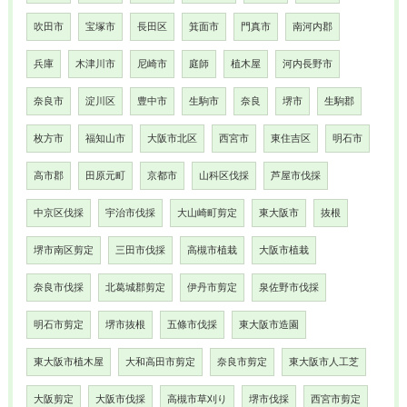
吹田市
宝塚市
長田区
箕面市
門真市
南河内郡
兵庫
木津川市
尼崎市
庭師
植木屋
河内長野市
奈良市
淀川区
豊中市
生駒市
奈良
堺市
生駒郡
枚方市
福知山市
大阪市北区
西宮市
東住吉区
明石市
高市郡
田原元町
京都市
山科区伐採
芦屋市伐採
中京区伐採
宇治市伐採
大山崎町剪定
東大阪市
抜根
堺市南区剪定
三田市伐採
高槻市植栽
大阪市植栽
奈良市伐採
北葛城郡剪定
伊丹市剪定
泉佐野市伐採
明石市剪定
堺市抜根
五條市伐採
東大阪市造園
東大阪市植木屋
大和高田市剪定
奈良市剪定
東大阪市人工芝
大阪剪定
大阪市伐採
高槻市草刈り
堺市伐採
西宮市剪定