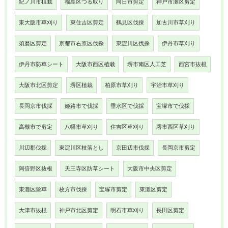
紀ノ川市植栽
福島区つる取り
向日市剪定
神戸市灘区剪定
東大阪市草刈り
東住吉区剪定
鶴見区伐採
加古川市草刈り
須磨区剪定
京都市右京区伐採
東淀川区伐採
伊丹市草刈り
伊丹市防草シート
大阪市西区植栽
堺市南区人工芝
西宮市抜根
大阪市北区剪定
堺区植栽
柏原市草刈り
宇治市草刈り
長岡京市伐採
姫路市で伐採
垂水区で伐採
宝塚市で伐採
高槻市で剪定
八幡市草刈り
住吉区草刈り
堺市西区草刈り
川辺郡伐採
東淀川区枝落とし
京田辺市伐採
長岡京市剪定
阿倍野区抜根
天王寺区防草シート
大阪市中央区剪定
東灘区除草
枚方市伐採
宝塚市剪定
東灘区剪定
大津市抜根
神戸市北区剪定
明石市草刈り
長田区剪定