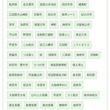
船井郡
名古屋市
琵琶の木伐採
四日市市
播磨町
乙訓郡大山崎町
五條市
岩出市
除草シート
紀の川市
津市
加西市
寝屋川市
岬町
御所市
大阪狭山市
守山市
野洲市
生駒郡三郷町
枝落とし
東近江市
甲賀市
ごみ処分
近江八幡市
乙訓郡
シマトネリコ
西脇市
つる取り
松
湖南市
三島郡
海南市
河南町
吹田市、豊中市
たつの市
相楽郡精華町
植え替え
除草剤散布
丹波篠山市
河辺郡猪名川町
泉北郡
有田郡
有田市
長浜市
米原市
大規模草刈り
高島市
大規模空き地
はやぶさ造園
丹波市
ゴミ処分
植木鉢処分
庭丸造園
庭鹿造園
庭吉造園
舞鶴市
綾部市