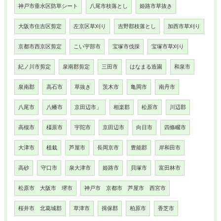
神戸市垂水区防草シート
八尾市枝落とし
姫路市草抜き
大阪市住吉区剪定
左京区草刈り
吉野郡枝落とし
加西市草刈り
京都市西京区剪定
こい宇部市
宝塚市伐採
宝塚市草刈り
紀ノ川市剪定
泉南郡剪定
三田市
はなまる造園
和泉市
泉南郡
高石市
草抜き
茨木市
亀岡市
南丹市
八尾市
八幡市
京田辺市」
相楽郡
松原市
川辺郡
高槻市
橿原市
宇陀市
京田辺市
向日市
四條畷市
大津市
植栽
芦屋市
長岡京市
豊能郡
岸和田市
高砂
守口市
泉大津市
姫路市
貝塚市
富田林市
松原市 大阪市 堺市
神戸市 京都市 芦屋市 西宮市
桜井市 北葛城郡
草津市
揖保郡
柏原市
香芝市