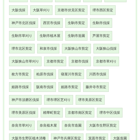
大阪伐採
大阪草刈り
京都市伏見区剪定
堺市西区剪定
神戸市北区伐採
西宮市伐採
生駒市剪定
生駒市伐採
生駒市草刈り
生駒市植木屋
生駒市造園
芦屋市剪定
堺市北区剪定
和泉市伐採
大阪狭山市剪定
大阪狭山伐採
大阪狭山市草刈り
京都市剪定
京都市伐採
京都市草刈り
枚方市剪定
柏原市伐採
寝屋川市剪定
川西市伐採
姫路市伐採
阪南市伐採
姫路市剪定
藤井寺市剪定
神戸市須磨区伐採
堺市堺区芝刈り
堺市美原区剪定
堺市美原区伐採
精華町剪定
京都市南区剪定
堺市中区伐採
奈良市草刈り
奈良植木屋
奈良市造園
大阪市生野区剪定
大阪市生野区植木消毒
神戸市兵庫区剪定
箕面市剪定
大阪造園