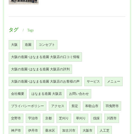
タグ
Tags
大阪
造園
コンセプト
大阪の造園･はなまる造園 大阪店の口コミ情報
大阪の造園･はなまる造園 大阪店の評判
大阪の造園･はなまる造園 大阪店のお客様の声
サービス
メニュー
会社概要
はなまる造園 大阪店
お問い合わせ
プライバシーポリシー
アクセス
剪定
和歌山市
羽曳野市
交野市
宇治市
京都
芝刈り
草刈り
伐採
川西市
神戸市
伊丹市
垂水区
加古川市
大阪市
人工芝