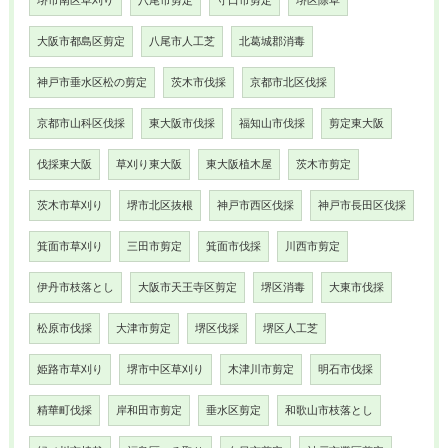
堺市南区草刈り
八尾市剪定
守口市剪定
堺区除草
大阪市都島区剪定
八尾市人工芝
北葛城郡消毒
神戸市垂水区松の剪定
茨木市伐採
京都市北区伐採
京都市山科区伐採
東大阪市伐採
福知山市伐採
剪定東大阪
伐採東大阪
草刈り東大阪
東大阪植木屋
茨木市剪定
茨木市草刈り
堺市北区抜根
神戸市西区伐採
神戸市長田区伐採
箕面市草刈り
三田市剪定
箕面市伐採
川西市剪定
伊丹市枝落とし
大阪市天王寺区剪定
堺区消毒
大東市伐採
松原市伐採
大津市剪定
堺区伐採
堺区人工芝
姫路市草刈り
堺市中区草刈り
木津川市剪定
明石市伐採
精華町伐採
岸和田市剪定
垂水区剪定
和歌山市枝落とし