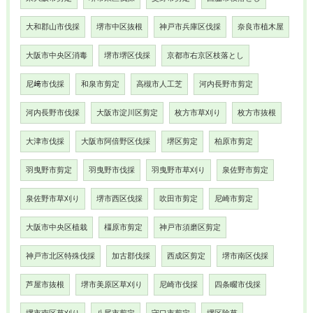
大和郡山市伐採
堺市中区抜根
神戸市兵庫区伐採
奈良市植木屋
大阪市中央区消毒
堺市堺区伐採
京都市右京区枝落とし
尼﨑市伐採
和泉市剪定
高槻市人工芝
河内長野市剪定
河内長野市伐採
大阪市淀川区剪定
枚方市草刈り
枚方市抜根
大津市伐採
大阪市阿倍野区伐採
堺区剪定
柏原市剪定
羽曳野市剪定
羽曳野市伐採
羽曳野市草刈り
泉佐野市剪定
泉佐野市草刈り
堺市西区伐採
吹田市剪定
尼崎市剪定
大阪市中央区植栽
橿原市剪定
神戸市須磨区剪定
神戸市北区特殊伐採
加古郡伐採
西成区剪定
堺市南区伐採
芦屋市抜根
堺市美原区草刈り
尼崎市伐採
四条畷市伐採