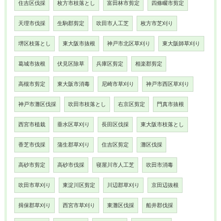
住吉区伐採
枚方市枝落とし
富田林市剪定
四條畷市剪定
天理市伐採
生駒郡剪定
吹田市人工芝
枚方市芝刈り
堺区枝落とし
東大阪市抜根
神戸市北区草刈り
東大阪師草刈り
葛城市抜根
伏見区除草
兵庫区剪定
相楽郡剪定
高槻市剪定
東大阪市消毒
尼崎市草刈り
神戸市西区草刈り
神戸市灘区伐採
吹田市枝落とし
右京区剪定
門真市抜根
西宮市植栽
垂水区草刈り
長田区伐採
東大阪市枝落とし
香芝市伐採
蒲生郡草刈り
住吉区剪定
灘区伐採
高砂市剪定
高砂市伐採
寝屋川市人工芝
吹田市消毒
吹田市草刈り
東淀川区剪定
川辺郡草刈り
京田辺抜根
揖保郡草刈り
西宮市草刈り
東灘区伐採
船井郡伐採