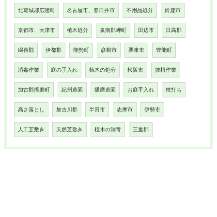
北葛城郡広陵町
名古屋市、春日井市
不用品処分
鈴鹿市
京都市、大津市
植木処分
泉南郡岬町
田辺市
日高郡
綴喜郡
伊都郡
能勢町
彦根市
栗東市
豊能町
消毒作業
庭の手入れ
植木の処分
松阪市
抜根作業
加古郡播磨町
紀州造園
播磨造園
お庭手入れ
枝打ち
高さ落とし
加古川郡
半田市
志摩市
伊勢市
人工芝敷き
天然芝敷き
植木の消毒
三重郡