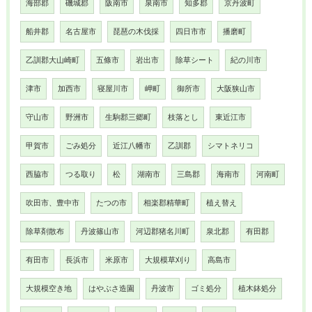
海部郡
磯城郡
阪南市
泉南市
知多郡
京丹波町
船井郡
名古屋市
琵琶の木伐採
四日市市
播磨町
乙訓郡大山崎町
五條市
岩出市
除草シート
紀の川市
津市
加西市
寝屋川市
岬町
御所市
大阪狭山市
守山市
野洲市
生駒郡三郷町
枝落とし
東近江市
甲賀市
ごみ処分
近江八幡市
乙訓郡
シマトネリコ
西脇市
つる取り
松
湖南市
三島郡
海南市
河南町
吹田市、豊中市
たつの市
相楽郡精華町
植え替え
除草剤散布
丹波篠山市
河辺郡猪名川町
泉北郡
有田郡
有田市
長浜市
米原市
大規模草刈り
高島市
大規模空き地
はやぶさ造園
丹波市
ゴミ処分
植木鉢処分