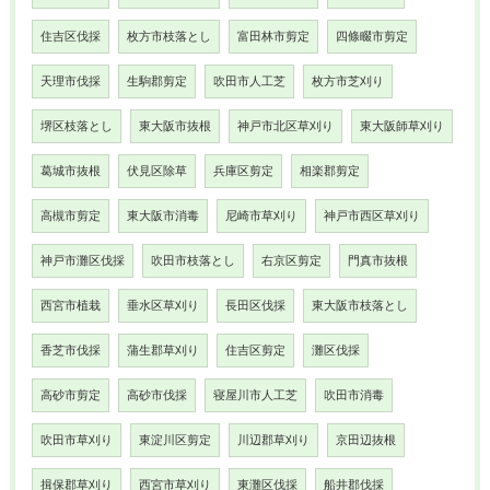
住吉区伐採
枚方市枝落とし
富田林市剪定
四條畷市剪定
天理市伐採
生駒郡剪定
吹田市人工芝
枚方市芝刈り
堺区枝落とし
東大阪市抜根
神戸市北区草刈り
東大阪師草刈り
葛城市抜根
伏見区除草
兵庫区剪定
相楽郡剪定
高槻市剪定
東大阪市消毒
尼崎市草刈り
神戸市西区草刈り
神戸市灘区伐採
吹田市枝落とし
右京区剪定
門真市抜根
西宮市植栽
垂水区草刈り
長田区伐採
東大阪市枝落とし
香芝市伐採
蒲生郡草刈り
住吉区剪定
灘区伐採
高砂市剪定
高砂市伐採
寝屋川市人工芝
吹田市消毒
吹田市草刈り
東淀川区剪定
川辺郡草刈り
京田辺抜根
揖保郡草刈り
西宮市草刈り
東灘区伐採
船井郡伐採