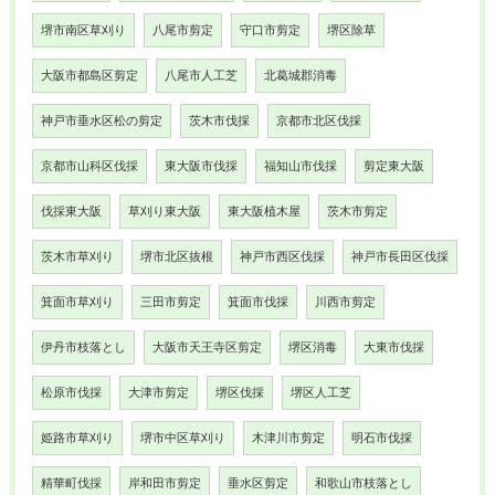
堺市南区草刈り
八尾市剪定
守口市剪定
堺区除草
大阪市都島区剪定
八尾市人工芝
北葛城郡消毒
神戸市垂水区松の剪定
茨木市伐採
京都市北区伐採
京都市山科区伐採
東大阪市伐採
福知山市伐採
剪定東大阪
伐採東大阪
草刈り東大阪
東大阪植木屋
茨木市剪定
茨木市草刈り
堺市北区抜根
神戸市西区伐採
神戸市長田区伐採
箕面市草刈り
三田市剪定
箕面市伐採
川西市剪定
伊丹市枝落とし
大阪市天王寺区剪定
堺区消毒
大東市伐採
松原市伐採
大津市剪定
堺区伐採
堺区人工芝
姫路市草刈り
堺市中区草刈り
木津川市剪定
明石市伐採
精華町伐採
岸和田市剪定
垂水区剪定
和歌山市枝落とし