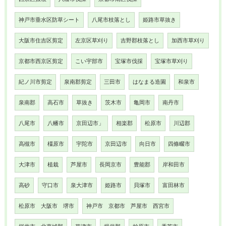
神戸市垂水区防草シート
八尾市枝落とし
姫路市草抜き
大阪市住吉区剪定
左京区草刈り
吉野郡枝落とし
加西市草刈り
京都市西京区剪定
こい宇部市
宝塚市伐採
宝塚市草刈り
紀ノ川市剪定
泉南郡剪定
三田市
はなまる造園
和泉市
泉南郡
高石市
草抜き
茨木市
亀岡市
南丹市
八尾市
八幡市
京田辺市」
相楽郡
松原市
川辺郡
高槻市
橿原市
宇陀市
京田辺市
向日市
四條畷市
大津市
植栽
芦屋市
長岡京市
豊能郡
岸和田市
高砂
守口市
泉大津市
姫路市
貝塚市
富田林市
松原市 大阪市 堺市
神戸市 京都市 芦屋市 西宮市