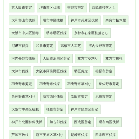
東大阪市剪定
堺市東区伐採
交野市剪定
西脇市枝落とし
大和郡山市伐採
堺市中区抜根
神戸市兵庫区伐採
奈良市植木屋
大阪市中央区消毒
堺市堺区伐採
京都市右京区枝落とし
尼﨑市伐採
和泉市剪定
高槻市人工芝
河内長野市剪定
河内長野市伐採
大阪市淀川区剪定
枚方市草刈り
枚方市抜根
大津市伐採
大阪市阿倍野区伐採
堺区剪定
柏原市剪定
羽曳野市剪定
羽曳野市伐採
羽曳野市草刈り
泉佐野市剪定
泉佐野市草刈り
堺市西区伐採
吹田市剪定
尼崎市剪定
大阪市中央区植栽
橿原市剪定
神戸市須磨区剪定
神戸市北区特殊伐採
加古郡伐採
西成区剪定
堺市南区伐採
芦屋市抜根
堺市美原区草刈り
尼崎市伐採
四条畷市伐採