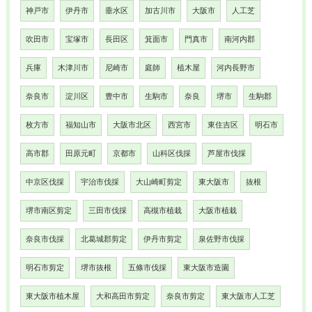
神戸市
伊丹市
垂水区
加古川市
大阪市
人工芝
吹田市
宝塚市
長田区
箕面市
門真市
南河内郡
兵庫
木津川市
尼崎市
庭師
植木屋
河内長野市
奈良市
淀川区
豊中市
生駒市
奈良
堺市
生駒郡
枚方市
福知山市
大阪市北区
西宮市
東住吉区
明石市
高市郡
田原元町
京都市
山科区伐採
芦屋市伐採
中京区伐採
宇治市伐採
大山崎町剪定
東大阪市
抜根
堺市南区剪定
三田市伐採
高槻市植栽
大阪市植栽
奈良市伐採
北葛城郡剪定
伊丹市剪定
泉佐野市伐採
明石市剪定
堺市抜根
五條市伐採
東大阪市造園
東大阪市植木屋
大和高田市剪定
奈良市剪定
東大阪市人工芝