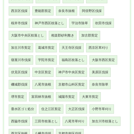
西京区伐採
豊能郡剪定
奈良市抜根
阿倍野区伐採
桜井市伐採
神戸市西区枝落とし
宇治市除草
吹田市伐採
大阪市中央区枝落とし
相楽郡砂利敷き
加古郡剪定
加古川市剪定
葛城市剪定
天王寺区伐採
西京区草刈り
寝屋川市伐採
宇陀市剪定
福島区枝落とし
大阪市西区剪定
伏見区伐採
中京区剪定
神戸市中央区剪定
美原区伐採
磯城郡伐採
八尾市抜根
京都市山科区剪定
奈良市除草
堺市剪定
富田林市抜根
城陽市剪定
大東市剪定
垂水区ゴミ処分
住之江区剪定
大正区伐採
小野市草刈り
西脇市伐採
三田市枝落とし
八尾市草刈り
加古川市枝落とし
西京区抜根
八幡市伐採
京都市南区伐採