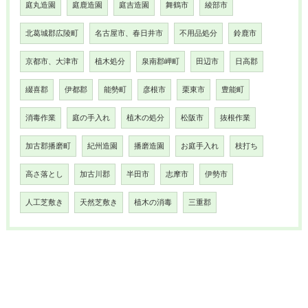
庭丸造園
庭鹿造園
庭吉造園
舞鶴市
綾部市
北葛城郡広陵町
名古屋市、春日井市
不用品処分
鈴鹿市
京都市、大津市
植木処分
泉南郡岬町
田辺市
日高郡
綴喜郡
伊都郡
能勢町
彦根市
栗東市
豊能町
消毒作業
庭の手入れ
植木の処分
松阪市
抜根作業
加古郡播磨町
紀州造園
播磨造園
お庭手入れ
枝打ち
高さ落とし
加古川郡
半田市
志摩市
伊勢市
人工芝敷き
天然芝敷き
植木の消毒
三重郡