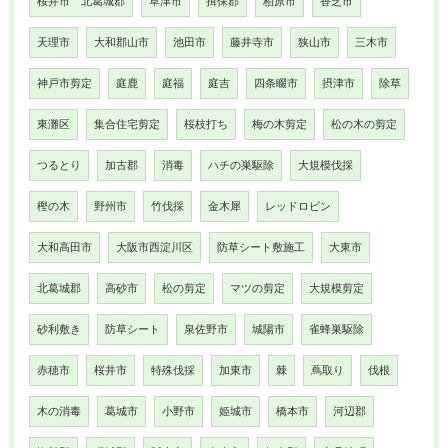
桜井市 北葛城郡
草津市
揖保郡
柏原市
香芝市
天理市
大和郡山市
池田市
藤井寺市
狭山市
三木市
神戸市剪定
庭鹿
庭福
庭吉
四条畷市
摂津市
除草
東灘区
集合住宅剪定
桜枝打ち
梅の木剪定
松の木の剪定
つるとり
加古郡
消毒
ハチの巣駆除
大規模伐採
樫の木
野州市
竹伐採
金木犀
レッドロビン
大和高田市
大阪市西淀川区
防草シート敷施工
大東市
北葛城郡
高砂市
松の剪定
マツの剪定
大規模剪定
砂利敷き
防草シート
泉佐野市
城陽市
雀蜂巣駆除
赤穂市
桜井市
特殊伐採
加東市
棘
蔦取り
伐根
木の消毒
葛城市
小野市
姫城市
橋本市
河辺郡