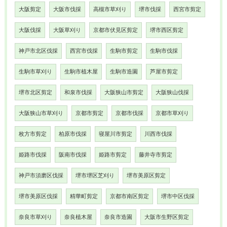
大阪剪定
大阪市伐採
高槻市草刈り
堺市伐採
西宮市剪定
大阪伐採
大阪草刈り
京都市伏見区剪定
堺市西区剪定
神戸市北区伐採
西宮市伐採
生駒市剪定
生駒市伐採
生駒市草刈り
生駒市植木屋
生駒市造園
芦屋市剪定
堺市北区剪定
和泉市伐採
大阪狭山市剪定
大阪狭山伐採
大阪狭山市草刈り
京都市剪定
京都市伐採
京都市草刈り
枚方市剪定
柏原市伐採
寝屋川市剪定
川西市伐採
姫路市伐採
阪南市伐採
姫路市剪定
藤井寺市剪定
神戸市須磨区伐採
堺市堺区芝刈り
堺市美原区剪定
堺市美原区伐採
精華町剪定
京都市南区剪定
堺市中区伐採
奈良市草刈り
奈良植木屋
奈良市造園
大阪市生野区剪定