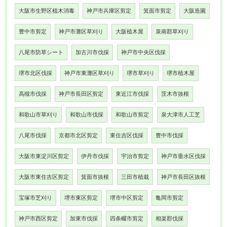
大阪市生野区植木消毒
神戸市兵庫区剪定
箕面市剪定
大阪造園
豊中市剪定
神戸市灘区草刈り
大阪植木屋
泉南郡草刈り
八尾市防草シート
加古川市伐採
神戸市中央区伐採
堺市北区伐採
神戸市東灘区草刈り
堺市草刈り
堺市植木屋
高槻市伐採
神戸市長田区剪定
東近江市伐採
茨木市抜根
和歌山市草刈り
和歌山市伐採
和歌山市剪定
泉大津市人工芝
八尾市伐採
京都市北区剪定
東住吉区伐採
豊中市伐採
大阪市東淀川区剪定
伊丹市伐採
宇治市剪定
神戸市垂水区伐採
大阪市東住吉区剪定
箕面市抜根
三田市植栽
神戸市長田区抜根
宝塚市芝刈り
堺市東区剪定
堺市中区剪定
亀岡市剪定
神戸市西区剪定
加東市伐採
四条畷市剪定
相楽郡伐採