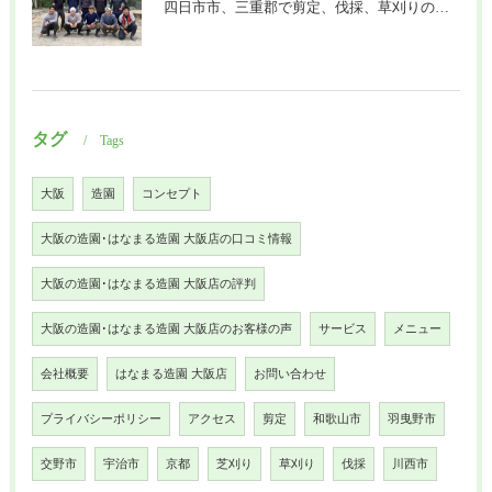
四日市市、三重郡で剪定、伐採、草刈りの作業を頼むなら はなまる造園
タグ
Tags
大阪
造園
コンセプト
大阪の造園･はなまる造園 大阪店の口コミ情報
大阪の造園･はなまる造園 大阪店の評判
大阪の造園･はなまる造園 大阪店のお客様の声
サービス
メニュー
会社概要
はなまる造園 大阪店
お問い合わせ
プライバシーポリシー
アクセス
剪定
和歌山市
羽曳野市
交野市
宇治市
京都
芝刈り
草刈り
伐採
川西市