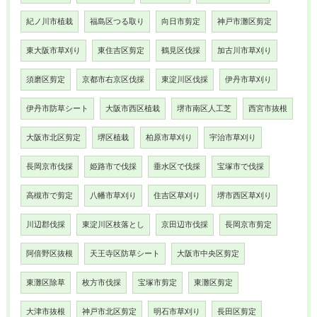
紀ノ川市植栽
福島区つる取り
向日市剪定
神戸市灘区剪定
東大阪市草刈り
東住吉区剪定
鶴見区伐採
加古川市草刈り
須磨区剪定
京都市右京区伐採
東淀川区伐採
伊丹市草刈り
伊丹市防草シート
大阪市西区植栽
堺市南区人工芝
西宮市抜根
大阪市北区剪定
堺区植栽
柏原市草刈り
宇治市草刈り
長岡京市伐採
姫路市で伐採
垂水区で伐採
宝塚市で伐採
高槻市で剪定
八幡市草刈り
住吉区草刈り
堺市西区草刈り
川辺郡伐採
東淀川区枝落とし
京田辺市伐採
長岡京市剪定
阿倍野区抜根
天王寺区防草シート
大阪市中央区剪定
東灘区除草
枚方市伐採
宝塚市剪定
東灘区剪定
大津市抜根
神戸市北区剪定
明石市草刈り
長田区剪定