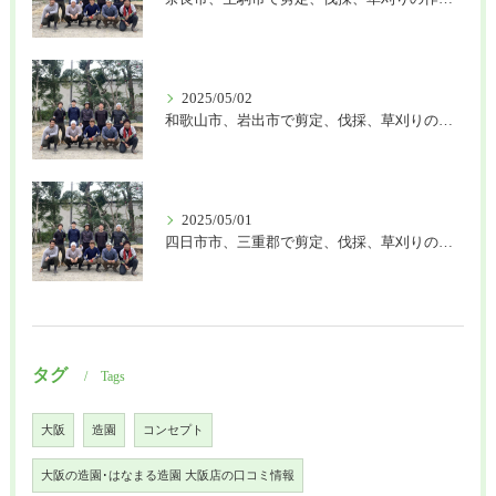
2025/05/02
和歌山市、岩出市で剪定、伐採、草刈りの作業を頼むなら はなまる造園
2025/05/01
四日市市、三重郡で剪定、伐採、草刈りの作業を頼むなら はなまる造園
タグ
Tags
大阪
造園
コンセプト
大阪の造園･はなまる造園 大阪店の口コミ情報