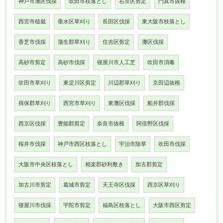
神戸市灘区伐採
吹田市枝落とし
右京区剪定
門真市抜根
西宮市植栽
垂水区草刈り
長田区伐採
東大阪市枝落とし
香芝市伐採
蒲生郡草刈り
住吉区剪定
灘区伐採
高砂市剪定
高砂市伐採
寝屋川市人工芝
吹田市消毒
吹田市草刈り
東淀川区剪定
川辺郡草刈り
京田辺抜根
揖保郡草刈り
西宮市草刈り
東灘区伐採
船井郡伐採
西京区伐採
豊能郡剪定
奈良市抜根
阿倍野区伐採
桜井市伐採
神戸市西区枝落とし
宇治市除草
吹田市伐採
大阪市中央区枝落とし
相楽郡砂利敷き
加古郡剪定
加古川市剪定
葛城市剪定
天王寺区伐採
西京区草刈り
寝屋川市伐採
宇陀市剪定
福島区枝落とし
大阪市西区剪定