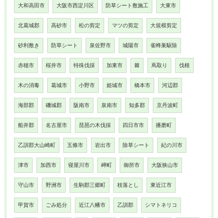
大和高田市
大阪市西淀川区
防草シート敷施工
大東市
北葛城郡
高砂市
松の剪定
マツの剪定
大規模剪定
砂利敷き
防草シート
泉佐野市
城陽市
雀蜂巣駆除
赤穂市
桜井市
特殊伐採
加東市
棘
蔦取り
伐根
木の消毒
葛城市
小野市
姫城市
橋本市
河辺郡
海部郡
磯城郡
阪南市
泉南市
知多郡
京丹波町
船井郡
名古屋市
琵琶の木伐採
四日市市
播磨町
乙訓郡大山崎町
五條市
岩出市
除草シート
紀の川市
津市
加西市
寝屋川市
岬町
御所市
大阪狭山市
守山市
野洲市
生駒郡三郷町
枝落とし
東近江市
甲賀市
ごみ処分
近江八幡市
乙訓郡
シマトネリコ