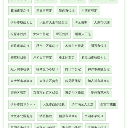
箕面市草刈り
三田市剪定
箕面市伐採
川西市剪定
伊丹市枝落とし
大阪市天王寺区剪定
堺区消毒
大東市伐採
松原市伐採
大津市剪定
堺区伐採
堺区人工芝
姫路市草刈り
堺市中区草刈り
木津川市剪定
明石市伐採
精華町伐採
岸和田市剪定
垂水区剪定
和歌山市枝落とし
紀ノ川市植栽
福島区つる取り
向日市剪定
神戸市灘区剪定
東大阪市草刈り
東住吉区剪定
鶴見区伐採
加古川市草刈り
須磨区剪定
京都市右京区伐採
東淀川区伐採
伊丹市草刈り
伊丹市防草シート
大阪市西区植栽
堺市南区人工芝
西宮市抜根
大阪市北区剪定
堺区植栽
柏原市草刈り
宇治市草刈り
長岡京市伐採
姫路市で伐採
垂水区で伐採
宝塚市で伐採