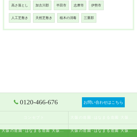
高さ落とし
加古川郡
半田市
志摩市
伊勢市
人工芝敷き
天然芝敷き
植木の消毒
三重郡
0120-466-676
お問い合わせはこちら
コンセプト
大阪の造園･はなまる造園 大阪店の口コミ情報
大阪の造園･はなまる造園 大阪店の評判
大阪の造園･はなまる造園 大阪店のお客様の声