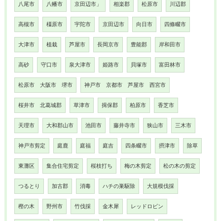
八尾市
八幡市
京田辺市」
相楽郡
松原市
川辺郡
高槻市
橿原市
宇陀市
京田辺市
向日市
四條畷市
大津市
植栽
芦屋市
長岡京市
豊能郡
岸和田市
高砂
守口市
泉大津市
姫路市
貝塚市
富田林市
松原市 大阪市 堺市
神戸市 京都市 芦屋市 西宮市
桜井市 北葛城郡
草津市
揖保郡
柏原市
香芝市
天理市
大和郡山市
池田市
藤井寺市
狭山市
三木市
神戸市剪定
庭鹿
庭福
庭吉
四条畷市
摂津市
除草
東灘区
集合住宅剪定
桜枝打ち
梅の木剪定
松の木の剪定
つるとり
加古郡
消毒
ハチの巣駆除
大規模伐採
樫の木
野州市
竹伐採
金木犀
レッドロビン