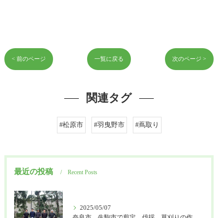
< 前のページ
一覧に戻る
次のページ >
関連タグ
#松原市
#羽曳野市
#蔦取り
最近の投稿
Recent Posts
2025/05/07
奈良市、生駒市で剪定、伐採、草刈りの作業を頼むなら はなまる造園