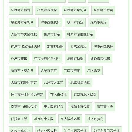
羽曳野市剪定
羽曳野市伐採
羽曳野市草刈り
泉佐野市剪定
泉佐野市草刈り
堺市西区伐採
吹田市剪定
尼崎市剪定
大阪市中央区植栽
橿原市剪定
神戸市須磨区剪定
神戸市北区特殊伐採
加古郡伐採
西成区剪定
堺市南区伐採
芦屋市抜根
堺市美原区草刈り
尼崎市伐採
四条畷市伐採
堺市南区草刈り
八尾市剪定
守口市剪定
堺区除草
大阪市都島区剪定
八尾市人工芝
北葛城郡消毒
神戸市垂水区松の剪定
茨木市伐採
京都市北区伐採
京都市山科区伐採
東大阪市伐採
福知山市伐採
剪定東大阪
伐採東大阪
草刈り東大阪
東大阪植木屋
茨木市剪定
茨木市草刈り
堺市北区抜根
神戸市西区伐採
神戸市長田区伐採