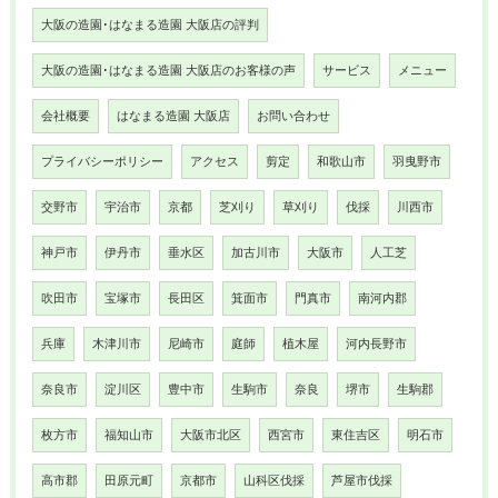
大阪の造園･はなまる造園 大阪店の評判
大阪の造園･はなまる造園 大阪店のお客様の声
サービス
メニュー
会社概要
はなまる造園 大阪店
お問い合わせ
プライバシーポリシー
アクセス
剪定
和歌山市
羽曳野市
交野市
宇治市
京都
芝刈り
草刈り
伐採
川西市
神戸市
伊丹市
垂水区
加古川市
大阪市
人工芝
吹田市
宝塚市
長田区
箕面市
門真市
南河内郡
兵庫
木津川市
尼崎市
庭師
植木屋
河内長野市
奈良市
淀川区
豊中市
生駒市
奈良
堺市
生駒郡
枚方市
福知山市
大阪市北区
西宮市
東住吉区
明石市
高市郡
田原元町
京都市
山科区伐採
芦屋市伐採