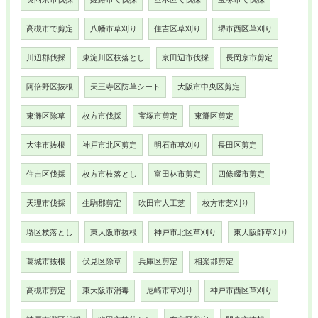
高槻市で剪定
八幡市草刈り
住吉区草刈り
堺市西区草刈り
川辺郡伐採
東淀川区枝落とし
京田辺市伐採
長岡京市剪定
阿倍野区抜根
天王寺区防草シート
大阪市中央区剪定
東灘区除草
枚方市伐採
宝塚市剪定
東灘区剪定
大津市抜根
神戸市北区剪定
明石市草刈り
長田区剪定
住吉区伐採
枚方市枝落とし
富田林市剪定
四條畷市剪定
天理市伐採
生駒郡剪定
吹田市人工芝
枚方市芝刈り
堺区枝落とし
東大阪市抜根
神戸市北区草刈り
東大阪師草刈り
葛城市抜根
伏見区除草
兵庫区剪定
相楽郡剪定
高槻市剪定
東大阪市消毒
尼崎市草刈り
神戸市西区草刈り