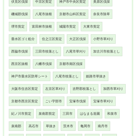
伏見区伐採
中京区剪定
神戸市中央区剪定
美原区伐採
磯城郡伐採
八尾市抜根
京都市山科区剪定
奈良市除草
堺市剪定
富田林市抜根
城陽市剪定
大東市剪定
垂水区ゴミ処分
住之江区剪定
大正区伐採
小野市草刈り
西脇市伐採
三田市枝落とし
八尾市草刈り
加古川市枝落とし
西京区抜根
八幡市伐採
京都市南区伐採
神戸市垂水区防草シート
八尾市枝落とし
姫路市草抜き
大阪市住吉区剪定
左京区草刈り
吉野郡枝落とし
加西市草刈り
京都市西京区剪定
こい宇部市
宝塚市伐採
宝塚市草刈り
紀ノ川市剪定
泉南郡剪定
三田市
はなまる造園
和泉市
泉南郡
高石市
草抜き
茨木市
亀岡市
南丹市