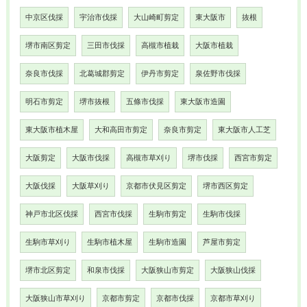
中京区伐採
宇治市伐採
大山崎町剪定
東大阪市
抜根
堺市南区剪定
三田市伐採
高槻市植栽
大阪市植栽
奈良市伐採
北葛城郡剪定
伊丹市剪定
泉佐野市伐採
明石市剪定
堺市抜根
五條市伐採
東大阪市造園
東大阪市植木屋
大和高田市剪定
奈良市剪定
東大阪市人工芝
大阪剪定
大阪市伐採
高槻市草刈り
堺市伐採
西宮市剪定
大阪伐採
大阪草刈り
京都市伏見区剪定
堺市西区剪定
神戸市北区伐採
西宮市伐採
生駒市剪定
生駒市伐採
生駒市草刈り
生駒市植木屋
生駒市造園
芦屋市剪定
堺市北区剪定
和泉市伐採
大阪狭山市剪定
大阪狭山伐採
大阪狭山市草刈り
京都市剪定
京都市伐採
京都市草刈り