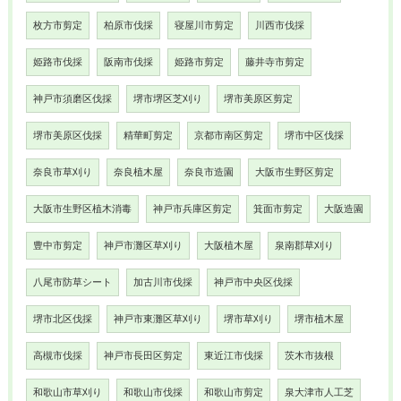
枚方市剪定
柏原市伐採
寝屋川市剪定
川西市伐採
姫路市伐採
阪南市伐採
姫路市剪定
藤井寺市剪定
神戸市須磨区伐採
堺市堺区芝刈り
堺市美原区剪定
堺市美原区伐採
精華町剪定
京都市南区剪定
堺市中区伐採
奈良市草刈り
奈良植木屋
奈良市造園
大阪市生野区剪定
大阪市生野区植木消毒
神戸市兵庫区剪定
箕面市剪定
大阪造園
豊中市剪定
神戸市灘区草刈り
大阪植木屋
泉南郡草刈り
八尾市防草シート
加古川市伐採
神戸市中央区伐採
堺市北区伐採
神戸市東灘区草刈り
堺市草刈り
堺市植木屋
高槻市伐採
神戸市長田区剪定
東近江市伐採
茨木市抜根
和歌山市草刈り
和歌山市伐採
和歌山市剪定
泉大津市人工芝