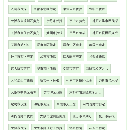
八尾市伐採
京都市北区剪定
東住吉区伐採
豊中市伐採
大阪市東淀川区剪定
伊丹市伐採
宇治市剪定
神戸市垂水区伐採
大阪市東住吉区剪定
箕面市抜根
三田市植栽
神戸市長田区抜根
宝塚市芝刈り
堺市東区剪定
堺市中区剪定
亀岡市剪定
神戸市西区剪定
加東市伐採
四条畷市剪定
相楽郡伐採
東大阪市剪定
堺市東区伐採
交野市剪定
西脇市枝落とし
大和郡山市伐採
堺市中区抜根
神戸市兵庫区伐採
奈良市植木屋
大阪市中央区消毒
堺市堺区伐採
京都市右京区枝落とし
尼﨑市伐採
和泉市剪定
高槻市人工芝
河内長野市剪定
河内長野市伐採
大阪市淀川区剪定
枚方市草刈り
枚方市抜根
大津市伐採
大阪市阿倍野区伐採
堺区剪定
柏原市剪定