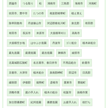
西脇市
つる取り
松
湖南市
三島郡
海南市
河南町
吹田市、豊中市
たつの市
相楽郡精華町
植え替え
除草剤散布
丹波篠山市
河辺郡猪名川町
泉北郡
有田郡
有田市
長浜市
米原市
大規模草刈り
高島市
大規模空き地
はやぶさ造園
丹波市
ゴミ処分
植木鉢処分
庭丸造園
庭鹿造園
庭吉造園
舞鶴市
綾部市
北葛城郡広陵町
名古屋市、春日井市
不用品処分
鈴鹿市
京都市、大津市
植木処分
泉南郡岬町
田辺市
日高郡
綴喜郡
伊都郡
能勢町
彦根市
栗東市
豊能町
消毒作業
庭の手入れ
植木の処分
松阪市
抜根作業
加古郡播磨町
紀州造園
播磨造園
お庭手入れ
枝打ち