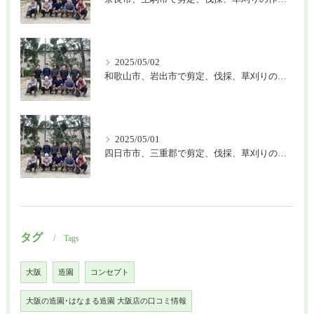
2025/05/02
和歌山市、岩出市で剪定、伐採、草刈りの作業を頼むなら はなまる造園
2025/05/01
四日市市、三重郡で剪定、伐採、草刈りの作業を頼むなら はなまる造園
タグ
Tags
大阪
造園
コンセプト
大阪の造園･はなまる造園 大阪店の口コミ情報