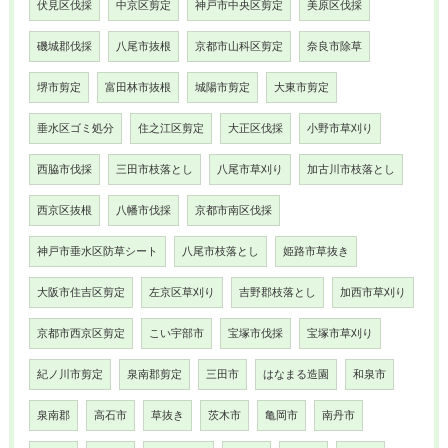
伏見区伐採
中京区剪定
神戸市中央区剪定
美原区伐採
磯城郡伐採
八尾市抜根
京都市山科区剪定
奈良市除草
堺市剪定
富田林市抜根
城陽市剪定
大東市剪定
垂水区ゴミ処分
住之江区剪定
大正区伐採
小野市草刈り
西脇市伐採
三田市枝落とし
八尾市草刈り
加古川市枝落とし
西京区抜根
八幡市伐採
京都市南区伐採
神戸市垂水区防草シート
八尾市枝落とし
姫路市草抜き
大阪市住吉区剪定
左京区草刈り
吉野郡枝落とし
加西市草刈り
京都市西京区剪定
こい宇部市
宝塚市伐採
宝塚市草刈り
紀ノ川市剪定
泉南郡剪定
三田市
はなまる造園
和泉市
泉南郡
高石市
草抜き
茨木市
亀岡市
南丹市