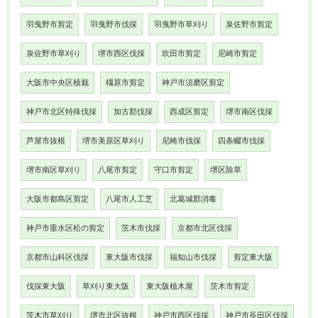
羽曳野市剪定
羽曳野市伐採
羽曳野市草刈り
泉佐野市剪定
泉佐野市草刈り
堺市西区伐採
吹田市剪定
尼崎市剪定
大阪市中央区植栽
橿原市剪定
神戸市須磨区剪定
神戸市北区特殊伐採
加古郡伐採
西成区剪定
堺市南区伐採
芦屋市抜根
堺市美原区草刈り
尼崎市伐採
四条畷市伐採
堺市南区草刈り
八尾市剪定
守口市剪定
堺区除草
大阪市都島区剪定
八尾市人工芝
北葛城郡消毒
神戸市垂水区松の剪定
茨木市伐採
京都市北区伐採
京都市山科区伐採
東大阪市伐採
福知山市伐採
剪定東大阪
伐採東大阪
草刈り東大阪
東大阪植木屋
茨木市剪定
茨木市草刈り
堺市北区抜根
神戸市西区伐採
神戸市長田区伐採