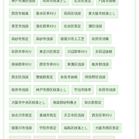
神戸市灘区伐採
吹田市枝落とし
右京区剪定
門真市抜根
西宮市植栽
垂水区草刈り
長田区伐採
東大阪市枝落とし
香芝市伐採
蒲生郡草刈り
住吉区剪定
灘区伐採
高砂市剪定
高砂市伐採
寝屋川市人工芝
吹田市消毒
吹田市草刈り
東淀川区剪定
川辺郡草刈り
京田辺抜根
揖保郡草刈り
西宮市草刈り
東灘区伐採
船井郡伐採
西京区伐採
豊能郡剪定
奈良市抜根
阿倍野区伐採
桜井市伐採
神戸市西区枝落とし
宇治市除草
吹田市伐採
大阪市中央区枝落とし
相楽郡砂利敷き
加古郡剪定
加古川市剪定
葛城市剪定
天王寺区伐採
西京区草刈り
寝屋川市伐採
宇陀市剪定
福島区枝落とし
大阪市西区剪定