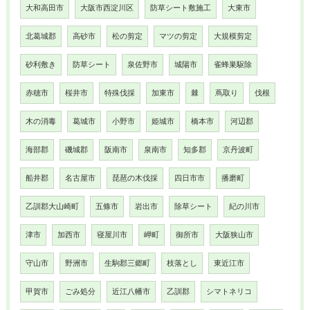
大和高田市
大阪市西淀川区
防草シート敷施工
大東市
北葛城郡
高砂市
松の剪定
マツの剪定
大規模剪定
砂利敷き
防草シート
泉佐野市
城陽市
雀蜂巣駆除
赤穂市
桜井市
特殊伐採
加東市
棘
蔦取り
伐根
木の消毒
葛城市
小野市
姫城市
橋本市
河辺郡
海部郡
磯城郡
阪南市
泉南市
知多郡
京丹波町
船井郡
名古屋市
琵琶の木伐採
四日市市
播磨町
乙訓郡大山崎町
五條市
岩出市
除草シート
紀の川市
津市
加西市
寝屋川市
岬町
御所市
大阪狭山市
守山市
野洲市
生駒郡三郷町
枝落とし
東近江市
甲賀市
ごみ処分
近江八幡市
乙訓郡
シマトネリコ