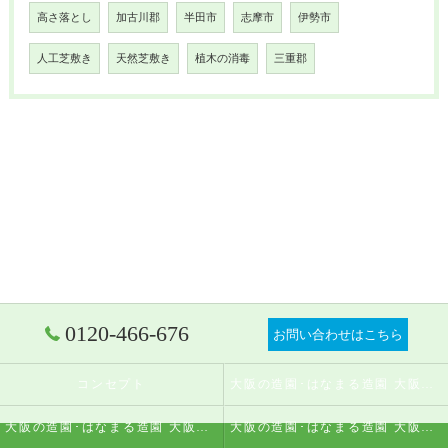
高さ落とし
加古川郡
半田市
志摩市
伊勢市
人工芝敷き
天然芝敷き
植木の消毒
三重郡
0120-466-676
お問い合わせはこちら
コンセプト
大阪の造園･はなまる造園 大阪店の口コミ情報
大阪の造園･はなまる造園 大阪店の評判
大阪の造園･はなまる造園 大阪店のお客様の声