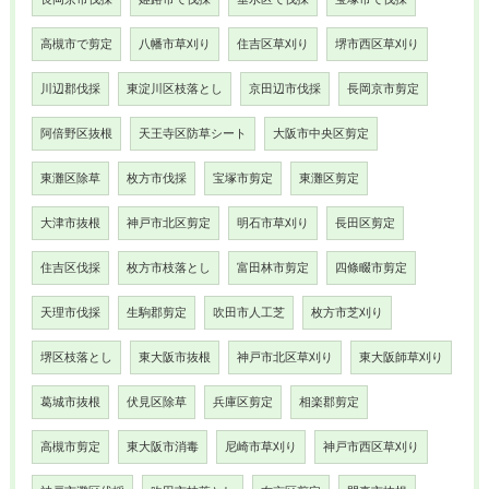
高槻市で剪定
八幡市草刈り
住吉区草刈り
堺市西区草刈り
川辺郡伐採
東淀川区枝落とし
京田辺市伐採
長岡京市剪定
阿倍野区抜根
天王寺区防草シート
大阪市中央区剪定
東灘区除草
枚方市伐採
宝塚市剪定
東灘区剪定
大津市抜根
神戸市北区剪定
明石市草刈り
長田区剪定
住吉区伐採
枚方市枝落とし
富田林市剪定
四條畷市剪定
天理市伐採
生駒郡剪定
吹田市人工芝
枚方市芝刈り
堺区枝落とし
東大阪市抜根
神戸市北区草刈り
東大阪師草刈り
葛城市抜根
伏見区除草
兵庫区剪定
相楽郡剪定
高槻市剪定
東大阪市消毒
尼崎市草刈り
神戸市西区草刈り