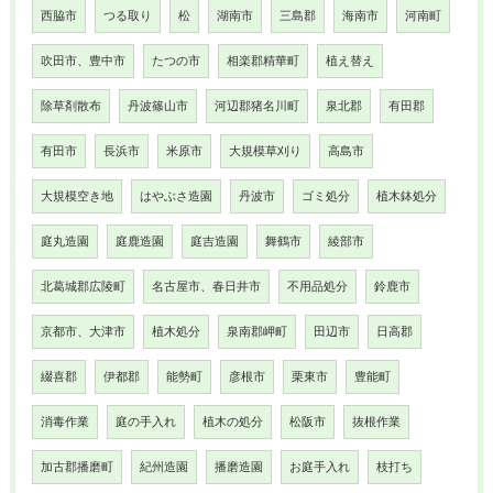
西脇市
つる取り
松
湖南市
三島郡
海南市
河南町
吹田市、豊中市
たつの市
相楽郡精華町
植え替え
除草剤散布
丹波篠山市
河辺郡猪名川町
泉北郡
有田郡
有田市
長浜市
米原市
大規模草刈り
高島市
大規模空き地
はやぶさ造園
丹波市
ゴミ処分
植木鉢処分
庭丸造園
庭鹿造園
庭吉造園
舞鶴市
綾部市
北葛城郡広陵町
名古屋市、春日井市
不用品処分
鈴鹿市
京都市、大津市
植木処分
泉南郡岬町
田辺市
日高郡
綴喜郡
伊都郡
能勢町
彦根市
栗東市
豊能町
消毒作業
庭の手入れ
植木の処分
松阪市
抜根作業
加古郡播磨町
紀州造園
播磨造園
お庭手入れ
枝打ち