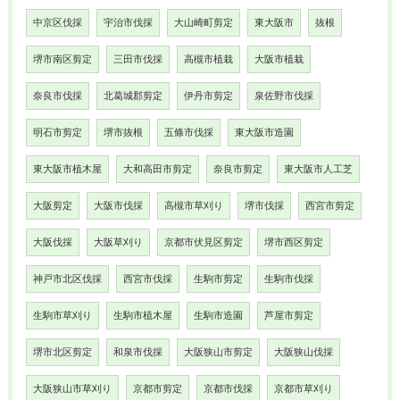
中京区伐採
宇治市伐採
大山崎町剪定
東大阪市
抜根
堺市南区剪定
三田市伐採
高槻市植栽
大阪市植栽
奈良市伐採
北葛城郡剪定
伊丹市剪定
泉佐野市伐採
明石市剪定
堺市抜根
五條市伐採
東大阪市造園
東大阪市植木屋
大和高田市剪定
奈良市剪定
東大阪市人工芝
大阪剪定
大阪市伐採
高槻市草刈り
堺市伐採
西宮市剪定
大阪伐採
大阪草刈り
京都市伏見区剪定
堺市西区剪定
神戸市北区伐採
西宮市伐採
生駒市剪定
生駒市伐採
生駒市草刈り
生駒市植木屋
生駒市造園
芦屋市剪定
堺市北区剪定
和泉市伐採
大阪狭山市剪定
大阪狭山伐採
大阪狭山市草刈り
京都市剪定
京都市伐採
京都市草刈り