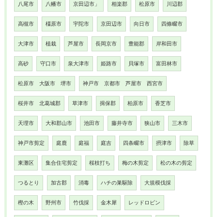
八尾市
八幡市
京田辺市」
相楽郡
松原市
川辺郡
高槻市
橿原市
宇陀市
京田辺市
向日市
四條畷市
大津市
植栽
芦屋市
長岡京市
豊能郡
岸和田市
高砂
守口市
泉大津市
姫路市
貝塚市
富田林市
松原市 大阪市 堺市
神戸市 京都市 芦屋市 西宮市
桜井市 北葛城郡
草津市
揖保郡
柏原市
香芝市
天理市
大和郡山市
池田市
藤井寺市
狭山市
三木市
神戸市剪定
庭鹿
庭福
庭吉
四条畷市
摂津市
除草
東灘区
集合住宅剪定
桜枝打ち
梅の木剪定
松の木の剪定
つるとり
加古郡
消毒
ハチの巣駆除
大規模伐採
樫の木
野州市
竹伐採
金木犀
レッドロビン