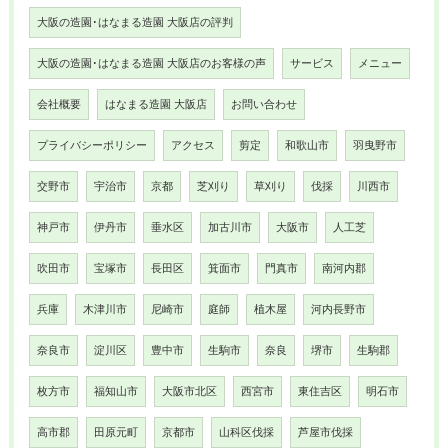
大阪の造園･はなまる造園 大阪店の評判
大阪の造園･はなまる造園 大阪店のお客様の声
サービス
メニュー
会社概要
はなまる造園 大阪店
お問い合わせ
プライバシーポリシー
アクセス
剪定
和歌山市
羽曳野市
交野市
宇治市
京都
芝刈り
草刈り
伐採
川西市
神戸市
伊丹市
垂水区
加古川市
大阪市
人工芝
吹田市
宝塚市
長田区
箕面市
門真市
南河内郡
兵庫
木津川市
尼崎市
庭師
植木屋
河内長野市
奈良市
淀川区
豊中市
生駒市
奈良
堺市
生駒郡
枚方市
福知山市
大阪市北区
西宮市
東住吉区
明石市
高市郡
田原元町
京都市
山科区伐採
芦屋市伐採