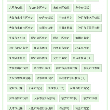
八尾市伐採
京都市北区剪定
東住吉区伐採
豊中市伐採
大阪市東淀川区剪定
伊丹市伐採
宇治市剪定
神戸市垂水区伐採
大阪市東住吉区剪定
箕面市抜根
三田市植栽
神戸市長田区抜根
宝塚市芝刈り
堺市東区剪定
堺市中区剪定
亀岡市剪定
神戸市西区剪定
加東市伐採
四条畷市剪定
相楽郡伐採
東大阪市剪定
堺市東区伐採
交野市剪定
西脇市枝落とし
大和郡山市伐採
堺市中区抜根
神戸市兵庫区伐採
奈良市植木屋
大阪市中央区消毒
堺市堺区伐採
京都市右京区枝落とし
尼﨑市伐採
和泉市剪定
高槻市人工芝
河内長野市剪定
河内長野市伐採
大阪市淀川区剪定
枚方市草刈り
枚方市抜根
大津市伐採
大阪市阿倍野区伐採
堺区剪定
柏原市剪定