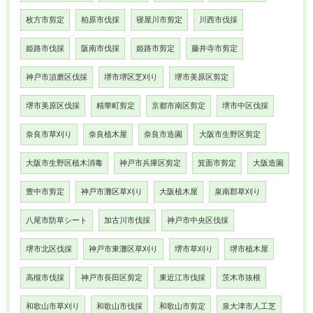
枚方市剪定
柏原市伐採
寝屋川市剪定
川西市伐採
姫路市伐採
阪南市伐採
姫路市剪定
藤井寺市剪定
神戸市須磨区伐採
堺市堺区芝刈り
堺市美原区剪定
堺市美原区伐採
精華町剪定
京都市南区剪定
堺市中区伐採
奈良市草刈り
奈良植木屋
奈良市造園
大阪市生野区剪定
大阪市生野区植木消毒
神戸市兵庫区剪定
箕面市剪定
大阪造園
豊中市剪定
神戸市灘区草刈り
大阪植木屋
泉南郡草刈り
八尾市防草シート
加古川市伐採
神戸市中央区伐採
堺市北区伐採
神戸市東灘区草刈り
堺市草刈り
堺市植木屋
高槻市伐採
神戸市長田区剪定
東近江市伐採
茨木市抜根
和歌山市草刈り
和歌山市伐採
和歌山市剪定
泉大津市人工芝