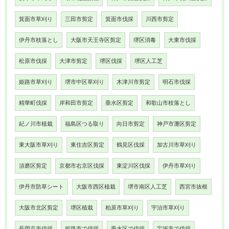
箕面市草刈り
三田市剪定
箕面市伐採
川西市剪定
伊丹市枝落とし
大阪市天王寺区剪定
堺区消毒
大東市伐採
松原市伐採
大津市剪定
堺区伐採
堺区人工芝
姫路市草刈り
堺市中区草刈り
木津川市剪定
明石市伐採
精華町伐採
岸和田市剪定
垂水区剪定
和歌山市枝落とし
紀ノ川市植栽
福島区つる取り
向日市剪定
神戸市灘区剪定
東大阪市草刈り
東住吉区剪定
鶴見区伐採
加古川市草刈り
須磨区剪定
京都市右京区伐採
東淀川区伐採
伊丹市草刈り
伊丹市防草シート
大阪市西区植栽
堺市南区人工芝
西宮市抜根
大阪市北区剪定
堺区植栽
柏原市草刈り
宇治市草刈り
長岡京市伐採
姫路市で伐採
垂水区で伐採
宝塚市で伐採