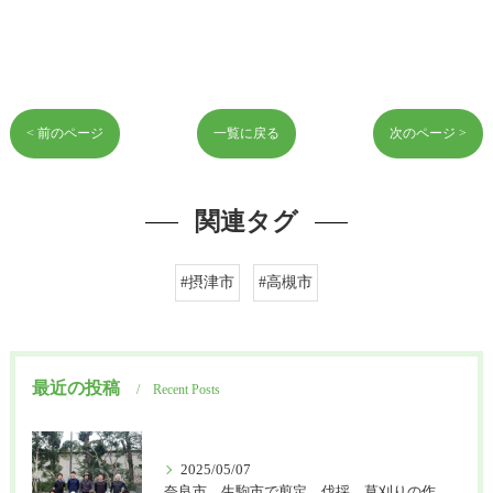
< 前のページ
一覧に戻る
次のページ >
関連タグ
#摂津市
#高槻市
最近の投稿
Recent Posts
2025/05/07
奈良市、生駒市で剪定、伐採、草刈りの作業を頼むなら はなまる造園