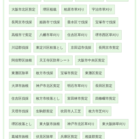
大阪市北区剪定
堺区植栽
柏原市草刈り
宇治市草刈り
長岡京市伐採
姫路市で伐採
垂水区で伐採
宝塚市で伐採
高槻市で剪定
八幡市草刈り
住吉区草刈り
堺市西区草刈り
川辺郡伐採
東淀川区枝落とし
京田辺市伐採
長岡京市剪定
阿倍野区抜根
天王寺区防草シート
大阪市中央区剪定
東灘区除草
枚方市伐採
宝塚市剪定
東灘区剪定
大津市抜根
神戸市北区剪定
明石市草刈り
長田区剪定
住吉区伐採
枚方市枝落とし
富田林市剪定
四條畷市剪定
天理市伐採
生駒郡剪定
吹田市人工芝
枚方市芝刈り
堺区枝落とし
東大阪市抜根
神戸市北区草刈り
東大阪師草刈り
葛城市抜根
伏見区除草
兵庫区剪定
相楽郡剪定