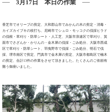
3月17日 本日の作業
香芝市でオリーブの剪定、大和郡山市でみかんの木の剪定・消毒・
カイズカイブキの枝打ち、尼崎市でシュロ・モッコクの伐採ヒラド
の伐根・草刈り・防草シート・人工芝、大阪市浪速区で草刈り、箕
面市でさざんか・かりんの・金木犀の伐採・ごみ処分、大阪市西成
区で草刈り・防草シート、羽曳野市で伐採・ごみ処分、明石で伐
採、堺市南区で剪定、門真市で金木犀の剪定、大阪市都島区で楠木
の剪定、合計13件の作業をさせて頂きました。たくさんのご依頼有
難う御座いました。