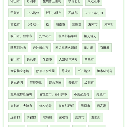
守山市
野洲市
生駒郡三郷町
枝落とし
東近江市
甲賀市
ごみ処分
近江八幡市
乙訓郡
シマトネリコ
西脇市
つる取り
松
湖南市
三島郡
海南市
河南町
吹田市、豊中市
たつの市
相楽郡精華町
植え替え
除草剤散布
丹波篠山市
河辺郡猪名川町
泉北郡
有田郡
有田市
長浜市
米原市
大規模草刈り
高島市
大規模空き地
はやぶさ造園
丹波市
ゴミ処分
植木鉢処分
庭丸造園
庭鹿造園
庭吉造園
舞鶴市
綾部市
北葛城郡広陵町
名古屋市、春日井市
不用品処分
鈴鹿市
京都市、大津市
植木処分
泉南郡岬町
田辺市
日高郡
綴喜郡
伊都郡
能勢町
彦根市
栗東市
豊能町