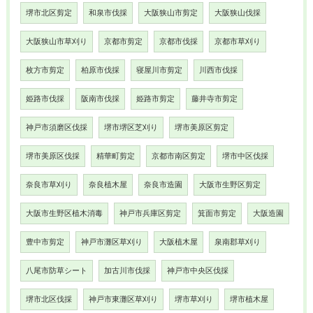
堺市北区剪定
和泉市伐採
大阪狭山市剪定
大阪狭山伐採
大阪狭山市草刈り
京都市剪定
京都市伐採
京都市草刈り
枚方市剪定
柏原市伐採
寝屋川市剪定
川西市伐採
姫路市伐採
阪南市伐採
姫路市剪定
藤井寺市剪定
神戸市須磨区伐採
堺市堺区芝刈り
堺市美原区剪定
堺市美原区伐採
精華町剪定
京都市南区剪定
堺市中区伐採
奈良市草刈り
奈良植木屋
奈良市造園
大阪市生野区剪定
大阪市生野区植木消毒
神戸市兵庫区剪定
箕面市剪定
大阪造園
豊中市剪定
神戸市灘区草刈り
大阪植木屋
泉南郡草刈り
八尾市防草シート
加古川市伐採
神戸市中央区伐採
堺市北区伐採
神戸市東灘区草刈り
堺市草刈り
堺市植木屋