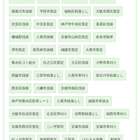
寝屋川市伐採
宇陀市剪定
福島区枝落とし
大阪市西区剪定
伏見区伐採
中京区剪定
神戸市中央区剪定
美原区伐採
磯城郡伐採
八尾市抜根
京都市山科区剪定
奈良市除草
堺市剪定
富田林市抜根
城陽市剪定
大東市剪定
垂水区ゴミ処分
住之江区剪定
大正区伐採
小野市草刈り
西脇市伐採
三田市枝落とし
八尾市草刈り
加古川市枝落とし
西京区抜根
八幡市伐採
京都市南区伐採
神戸市垂水区防草シート
八尾市枝落とし
姫路市草抜き
大阪市住吉区剪定
左京区草刈り
吉野郡枝落とし
加西市草刈り
京都市西京区剪定
こい宇部市
宝塚市伐採
宝塚市草刈り
紀ノ川市剪定
泉南郡剪定
三田市
はなまる造園
和泉市