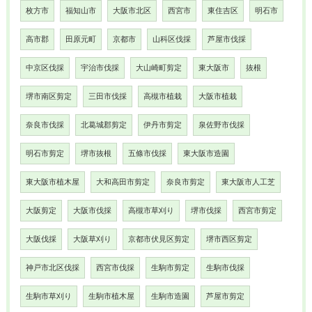
枚方市
福知山市
大阪市北区
西宮市
東住吉区
明石市
高市郡
田原元町
京都市
山科区伐採
芦屋市伐採
中京区伐採
宇治市伐採
大山崎町剪定
東大阪市
抜根
堺市南区剪定
三田市伐採
高槻市植栽
大阪市植栽
奈良市伐採
北葛城郡剪定
伊丹市剪定
泉佐野市伐採
明石市剪定
堺市抜根
五條市伐採
東大阪市造園
東大阪市植木屋
大和高田市剪定
奈良市剪定
東大阪市人工芝
大阪剪定
大阪市伐採
高槻市草刈り
堺市伐採
西宮市剪定
大阪伐採
大阪草刈り
京都市伏見区剪定
堺市西区剪定
神戸市北区伐採
西宮市伐採
生駒市剪定
生駒市伐採
生駒市草刈り
生駒市植木屋
生駒市造園
芦屋市剪定