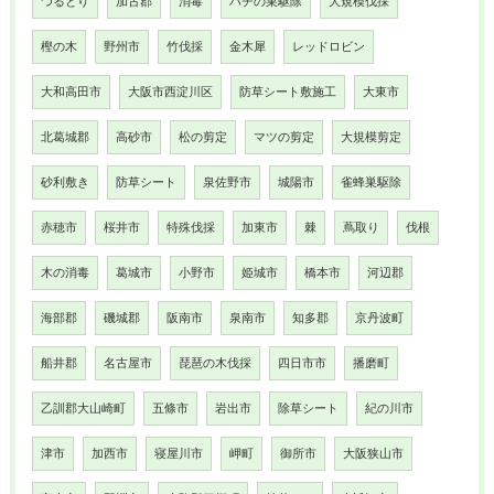
つるとり
加古郡
消毒
ハチの巣駆除
大規模伐採
樫の木
野州市
竹伐採
金木犀
レッドロビン
大和高田市
大阪市西淀川区
防草シート敷施工
大東市
北葛城郡
高砂市
松の剪定
マツの剪定
大規模剪定
砂利敷き
防草シート
泉佐野市
城陽市
雀蜂巣駆除
赤穂市
桜井市
特殊伐採
加東市
棘
蔦取り
伐根
木の消毒
葛城市
小野市
姫城市
橋本市
河辺郡
海部郡
磯城郡
阪南市
泉南市
知多郡
京丹波町
船井郡
名古屋市
琵琶の木伐採
四日市市
播磨町
乙訓郡大山崎町
五條市
岩出市
除草シート
紀の川市
津市
加西市
寝屋川市
岬町
御所市
大阪狭山市