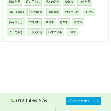
消毒作業
庭の手入れ
植木の処分
松阪市
抜根作業
加古郡播磨町
紀州造園
播磨造園
お庭手入れ
枝打ち
高さ落とし
加古川郡
半田市
志摩市
伊勢市
人工芝敷き
天然芝敷き
植木の消毒
三重郡
0120-466-676
お問い合わせはこちら