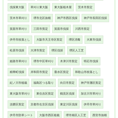
伐採東大阪
草刈り東大阪
東大阪植木屋
茨木市剪定
茨木市草刈り
堺市北区抜根
神戸市西区伐採
神戸市長田区伐採
箕面市草刈り
三田市剪定
箕面市伐採
川西市剪定
伊丹市枝落とし
大阪市天王寺区剪定
堺区消毒
大東市伐採
松原市伐採
大津市剪定
堺区伐採
堺区人工芝
姫路市草刈り
堺市中区草刈り
木津川市剪定
明石市伐採
精華町伐採
岸和田市剪定
垂水区剪定
和歌山市枝落とし
紀ノ川市植栽
福島区つる取り
向日市剪定
神戸市灘区剪定
東大阪市草刈り
東住吉区剪定
鶴見区伐採
加古川市草刈り
須磨区剪定
京都市右京区伐採
東淀川区伐採
伊丹市草刈り
伊丹市防草シート
大阪市西区植栽
堺市南区人工芝
西宮市抜根