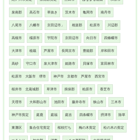
泉南郡
高石市
草抜き
茨木市
亀岡市
南丹市
八尾市
八幡市
京田辺市」
相楽郡
松原市
川辺郡
高槻市
橿原市
宇陀市
京田辺市
向日市
四條畷市
大津市
植栽
芦屋市
長岡京市
豊能郡
岸和田市
高砂
守口市
泉大津市
姫路市
貝塚市
富田林市
松原市 大阪市 堺市
神戸市 京都市 芦屋市 西宮市
桜井市 北葛城郡
草津市
揖保郡
柏原市
香芝市
天理市
大和郡山市
池田市
藤井寺市
狭山市
三木市
神戸市剪定
庭鹿
庭福
庭吉
四条畷市
摂津市
除草
東灘区
集合住宅剪定
桜枝打ち
梅の木剪定
松の木の剪定