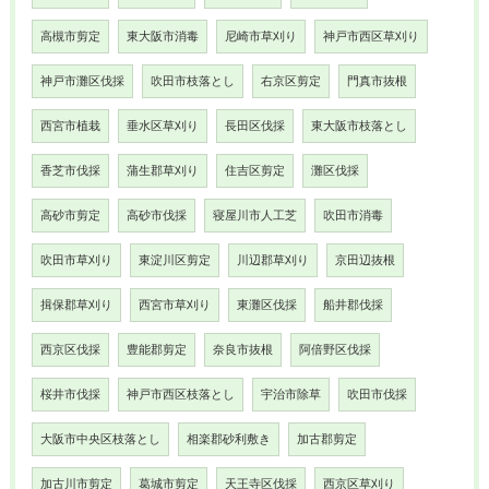
高槻市剪定
東大阪市消毒
尼崎市草刈り
神戸市西区草刈り
神戸市灘区伐採
吹田市枝落とし
右京区剪定
門真市抜根
西宮市植栽
垂水区草刈り
長田区伐採
東大阪市枝落とし
香芝市伐採
蒲生郡草刈り
住吉区剪定
灘区伐採
高砂市剪定
高砂市伐採
寝屋川市人工芝
吹田市消毒
吹田市草刈り
東淀川区剪定
川辺郡草刈り
京田辺抜根
揖保郡草刈り
西宮市草刈り
東灘区伐採
船井郡伐採
西京区伐採
豊能郡剪定
奈良市抜根
阿倍野区伐採
桜井市伐採
神戸市西区枝落とし
宇治市除草
吹田市伐採
大阪市中央区枝落とし
相楽郡砂利敷き
加古郡剪定
加古川市剪定
葛城市剪定
天王寺区伐採
西京区草刈り