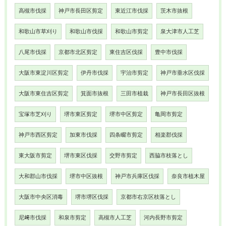
高槻市伐採
神戸市長田区剪定
東近江市伐採
茨木市抜根
和歌山市草刈り
和歌山市伐採
和歌山市剪定
泉大津市人工芝
八尾市伐採
京都市北区剪定
東住吉区伐採
豊中市伐採
大阪市東淀川区剪定
伊丹市伐採
宇治市剪定
神戸市垂水区伐採
大阪市東住吉区剪定
箕面市抜根
三田市植栽
神戸市長田区抜根
宝塚市芝刈り
堺市東区剪定
堺市中区剪定
亀岡市剪定
神戸市西区剪定
加東市伐採
四条畷市剪定
相楽郡伐採
東大阪市剪定
堺市東区伐採
交野市剪定
西脇市枝落とし
大和郡山市伐採
堺市中区抜根
神戸市兵庫区伐採
奈良市植木屋
大阪市中央区消毒
堺市堺区伐採
京都市右京区枝落とし
尼﨑市伐採
和泉市剪定
高槻市人工芝
河内長野市剪定