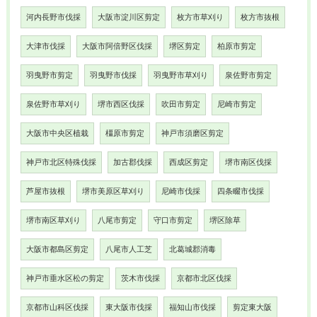
河内長野市伐採
大阪市淀川区剪定
枚方市草刈り
枚方市抜根
大津市伐採
大阪市阿倍野区伐採
堺区剪定
柏原市剪定
羽曳野市剪定
羽曳野市伐採
羽曳野市草刈り
泉佐野市剪定
泉佐野市草刈り
堺市西区伐採
吹田市剪定
尼崎市剪定
大阪市中央区植栽
橿原市剪定
神戸市須磨区剪定
神戸市北区特殊伐採
加古郡伐採
西成区剪定
堺市南区伐採
芦屋市抜根
堺市美原区草刈り
尼崎市伐採
四条畷市伐採
堺市南区草刈り
八尾市剪定
守口市剪定
堺区除草
大阪市都島区剪定
八尾市人工芝
北葛城郡消毒
神戸市垂水区松の剪定
茨木市伐採
京都市北区伐採
京都市山科区伐採
東大阪市伐採
福知山市伐採
剪定東大阪