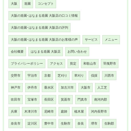
大阪
造園
コンセプト
大阪の造園･はなまる造園 大阪店の口コミ情報
大阪の造園･はなまる造園 大阪店の評判
大阪の造園･はなまる造園 大阪店のお客様の声
サービス
メニュー
会社概要
はなまる造園 大阪店
お問い合わせ
プライバシーポリシー
アクセス
剪定
和歌山市
羽曳野市
交野市
宇治市
京都
芝刈り
草刈り
伐採
川西市
神戸市
伊丹市
垂水区
加古川市
大阪市
人工芝
吹田市
宝塚市
長田区
箕面市
門真市
南河内郡
兵庫
木津川市
尼崎市
庭師
植木屋
河内長野市
奈良市
淀川区
豊中市
生駒市
奈良
堺市
生駒郡